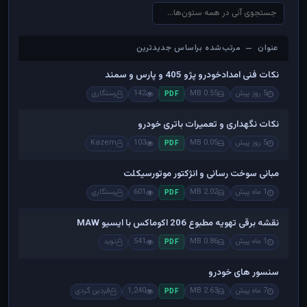
عنوان — مرتب‌شده براساس جدیدترین
عنوان — مرتب‌شده براساس جدیدترین
نکات فنی امدادخودرو پژو 405 و پارس و سمند
5 روز پیش
0.55 MB
142
رستگاری
PDF
نکات نگهداری و تعمیرات باتری خودرو
5 روز پیش
0.05 MB
103
Kazem
PDF
مبانی سوخت رسانی و انژکتور موتورسیکلت
1 ماه پیش
2.02 MB
601
رستگاری
PDF
نقشه برقی تهویه مطبوع 206 اکوماکس با ایسیو MAW
1 ماه پیش
0.86 MB
541
نوید
PDF
سنسور های خودرو
7 ماه پیش
2.63 MB
1,240
فردین گردی
PDF