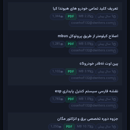
تعریف کلید تمامی خودرو های هیوندا کیا
1 سال پیش
2.25 MB
1,344
PDF
cosehof132@dwriters.com
اصلاح کیلومتر از طریق پروتوکل mbus
1 سال پیش
5.09 MB
1,281
PDF
cosehof132@dwriters.com
پین اوت bsiدر خودروc5
1 سال پیش
3.99 MB
1,102
PDF
cosehof132@dwriters.com
نقشه فارسی سیستم کنترل پایداری esp
1 سال پیش
1.09 MB
1,783
PDF
cosehof132@dwriters.com
جزوه دوره تخصصی برق و انژکتور مگان
1 سال پیش
10.73 MB
1,250
PDF