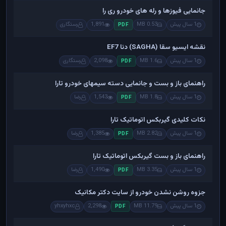
جانمایی فیوزها و رله های خودرو ری را
1 سال پیش
0.53 MB
1,891
رستگاری
PDF
نقشه ایسیو سقا (SAGHA) دنا EF7
1 سال پیش
1.6 MB
2,098
رستگاری
PDF
راهنمای باز و بست و جانمایی دسته سیمهای خودرو تارا
1 سال پیش
1.8 MB
1,543
رضا
PDF
نکات کلیدی گیربکس اتوماتیک تارا
1 سال پیش
2.82 MB
1,385
رضا
PDF
راهنمای باز و بست گیربکس اتوماتیک تارا
1 سال پیش
3.35 MB
1,490
رضا
PDF
جزوه روشن نشدن خودرو از سایت دکتر مکانیک
1 سال پیش
11.79 MB
2,298
yhxyhxc
PDF