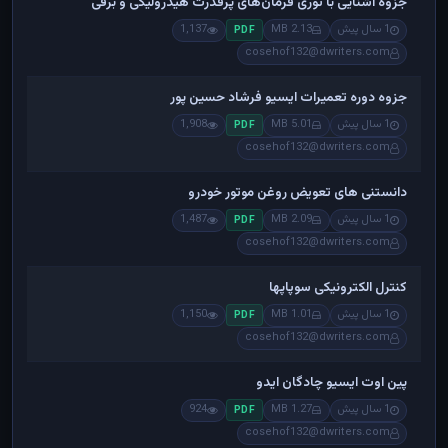
جزوه آشنایی با توری فرمان‌های پرقدرت هیدرولیکی و برقی
1 سال پیش
2.13 MB
1,137
PDF
cosehof132@dwriters.com
جزوه دوره تعمیرات ایسیو فرشاد حسین پور
1 سال پیش
5.01 MB
1,908
PDF
cosehof132@dwriters.com
دانستنی های تعویض روغن موتور خودرو
1 سال پیش
2.09 MB
1,487
PDF
cosehof132@dwriters.com
کنترل الکترونیکی سوپاپها
1 سال پیش
1.01 MB
1,150
PDF
cosehof132@dwriters.com
پین اوت ایسیو چادگان ایدو
1 سال پیش
1.27 MB
924
PDF
cosehof132@dwriters.com