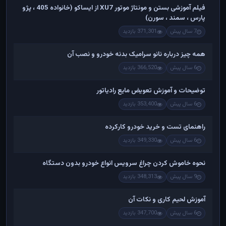
فیلم آموزشی بستن و مونتاژ موتور XU7 از ایساکو (خانواده 405 ، پژو
پارس ، سمند ، سورن)
7 سال پیش
371,301 بازدید
همه چیز درباره نانو سرامیک بدنه خودرو و نصب آن
6 سال پیش
366,520 بازدید
توضیحات و آموزش تعویض مایع رادیاتور
6 سال پیش
353,400 بازدید
راهنمای تست و خريد خودرو کارکرده
6 سال پیش
349,330 بازدید
نحوه خاموش کردن چراغ سرویس انواع خودرو بدون دستگاه
9 سال پیش
348,313 بازدید
آموزش لحیم کاری و نکات آن
6 سال پیش
347,700 بازدید