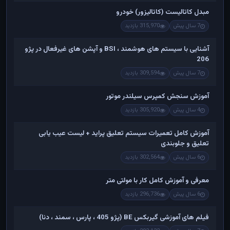
مبدل کاتالیست (کاتالیزور) خودرو
7 سال پیش
315,970 بازدید
آشنایی با سیستم های هوشمند ، BSI و آپشن های غیرفعال در پژو
206
7 سال پیش
309,594 بازدید
آموزش سنجش کمپرس سیلندر موتور
4 سال پیش
305,920 بازدید
آموزش کامل تعمیرات سیستم تعلیق پراید + لیست عیب یابی
تعلیق و جلوبندی
6 سال پیش
302,564 بازدید
معرفی و آموزش کامل کار با مولتی متر
6 سال پیش
296,736 بازدید
فیلم های آموزشی گیربکس BE (پژو 405 ، پارس ، سمند ، دنا)