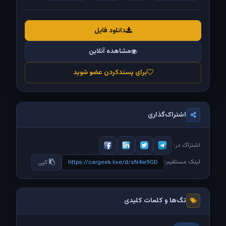
دانلود فایل
مشاهده آنلاین
برای پسندکردن عضو شوید
اشتراک‌گذاری
اشتراک در:
لینک مستقیم:
https://cargeek.live/d/sN4w9GD
کپی
تگ‌ها و کلمات کلیدی