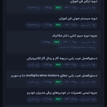
دوره دزگیر فن اموزان
1 سال پیش
1.19 MB
1,882
yhxyhxc
PDF
دوره سیستم صوتی فن اموزان
1 سال پیش
2.62 MB
1,739
yhxyhxc
PDF
جزوه دوره سیم کشی دکتر مکانیک
1 سال پیش
11.79 MB
3,408
PDF
cosehof132@dwriters.com
دستورالعمل عیب یابی دریچه گاز و پدال گاز الکترونیکی
1 سال پیش
0.53 MB
2,807
رستگاری
PDF
دستورالعمل عیب یابی خطای multiplicative mixture دنا و سورن
1 سال پیش
0.49 MB
1,330
رستگاری
PDF
جزوه ایمنی تعمیرات در خودروهای برقی مدیران خودرو
1 سال پیش
2.81 MB
1,313
رستگاری
PDF