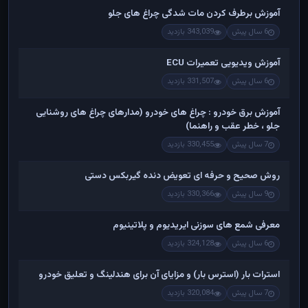
آموزش برطرف کردن مات شدگی چراغ های جلو
6 سال پیش
343,039 بازدید
آموزش ویدیویی تعمیرات ECU
6 سال پیش
331,507 بازدید
آموزش برق خودرو : چراغ های خودرو (مدارهای چراغ های روشنایی
جلو ، خطر عقب و راهنما)
7 سال پیش
330,455 بازدید
روش صحیح و حرفه ای تعویض دنده گیربکس دستی
9 سال پیش
330,366 بازدید
معرفی شمع های سوزنی ایریدیوم و پلاتینیوم
6 سال پیش
324,128 بازدید
استرات بار (استرس بار) و مزایای آن برای هندلینگ و تعلیق خودرو
7 سال پیش
320,084 بازدید