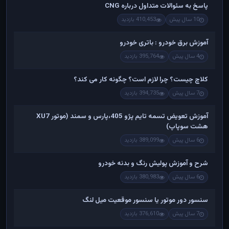
پاسخ به سئوالات متداول درباره CNG
10 سال پیش
410,453 بازدید
آموزش برق خودرو : باتری خودرو
4 سال پیش
395,764 بازدید
کلاچ چیست؟ چرا لازم است؟ چگونه کار می کند؟
7 سال پیش
394,735 بازدید
آموزش تعویض تسمه تایم پژو 405،پارس و سمند (موتور XU7
هشت سوپاپ)
6 سال پیش
389,099 بازدید
شرح و آموزش پولیش رنگ و بدنه خودرو
6 سال پیش
380,983 بازدید
سنسور دور موتور یا سنسور موقعیت میل لنگ
7 سال پیش
376,610 بازدید