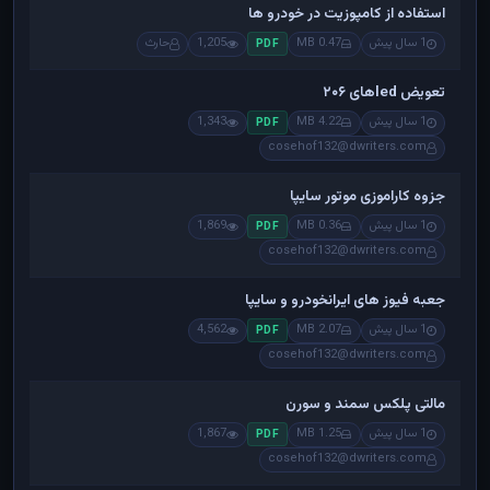
استفاده از کامپوزیت در خودرو ها
1 سال پیش
0.47 MB
1,205
حارث
PDF
تعویض ledهای ۲۰۶
1 سال پیش
4.22 MB
1,343
PDF
cosehof132@dwriters.com
جزوه کاراموزی موتور سایپا
1 سال پیش
0.36 MB
1,869
PDF
cosehof132@dwriters.com
جعبه فیوز های ایرانخودرو و سایپا
1 سال پیش
2.07 MB
4,562
PDF
cosehof132@dwriters.com
مالتی پلکس سمند و سورن
1 سال پیش
1.25 MB
1,867
PDF
cosehof132@dwriters.com