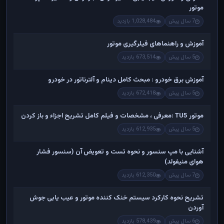
موتور
7 سال پیش
1,028,484 بازدید
آموزش و راهنماهای فیلرگیری موتور
5 سال پیش
673,514 بازدید
آموزش برق خودرو : مبحث کامل دینام و آلترناتور در خودرو
5 سال پیش
672,418 بازدید
موتور TU5 :معرفی ، مشخصات و فیلم کامل تشریح اجزاء و باز کردن
5 سال پیش
612,935 بازدید
آشنایی با مپ سنسور و نحوه تست و تعویض آن (سنسور فشار
هوای منیفولد)
7 سال پیش
612,350 بازدید
تشریح نحوه کارکرد سیستم خنک کننده موتور و عیب یابی جوش
آوردن
6 سال پیش
578,439 بازدید