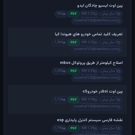
پین اوت ایسیو چادگان ایدو
1 سال پیش
1.27 MB
942
PDF
cosehof132@dwriters.com
تعریف کلید تمامی خودرو های هیوندا کیا
1 سال پیش
2.25 MB
1,360
PDF
cosehof132@dwriters.com
اصلاح کیلومتر از طریق پروتوکل mbus
1 سال پیش
5.09 MB
1,295
PDF
cosehof132@dwriters.com
پین اوت bsiدر خودروc5
1 سال پیش
3.99 MB
1,118
PDF
cosehof132@dwriters.com
نقشه فارسی سیستم کنترل پایداری esp
1 سال پیش
1.09 MB
1,790
PDF