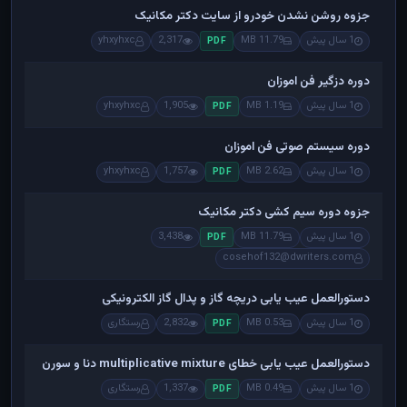
جزوه روشن نشدن خودرو از سایت دکتر مکانیک
1 سال پیش
11.79 MB
2,317
yhxyhxc
PDF
دوره دزگیر فن اموزان
1 سال پیش
1.19 MB
1,905
yhxyhxc
PDF
دوره سیستم صوتی فن اموزان
1 سال پیش
2.62 MB
1,757
yhxyhxc
PDF
جزوه دوره سیم کشی دکتر مکانیک
1 سال پیش
11.79 MB
3,438
PDF
cosehof132@dwriters.com
دستورالعمل عیب یابی دریچه گاز و پدال گاز الکترونیکی
1 سال پیش
0.53 MB
2,832
رستگاری
PDF
دستورالعمل عیب یابی خطای multiplicative mixture دنا و سورن
1 سال پیش
0.49 MB
1,337
رستگاری
PDF