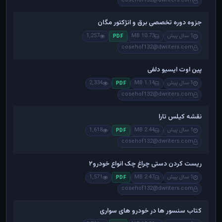
cosehof132@dwriters.com
جزوه دوره تخصصی برق و انژکتور مگان
1 سال پیش
10.73 MB
1,257
PDF
cosehof132@dwriters.com
پین اوت ایسیو دلفی
1 سال پیش
1.14 MB
2,334
PDF
cosehof132@dwriters.com
نقشه کیلس تارا
1 سال پیش
2.44 MB
1,618
PDF
cosehof132@dwriters.com
ریست کردن دستی چراغ چک انواع خودرو۲
1 سال پیش
2.47 MB
1,571
PDF
cosehof132@dwriters.com
کتاب سنسور ها در خودرو های سواری