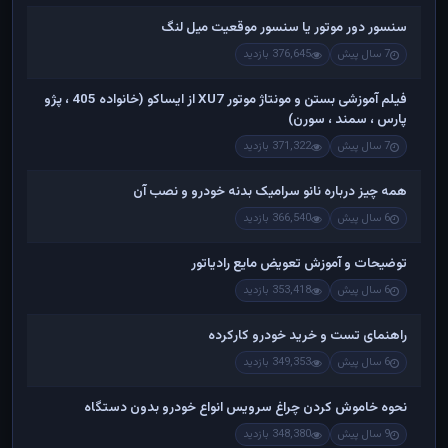
سنسور دور موتور یا سنسور موقعیت میل لنگ
7 سال پیش
376,645 بازدید
فیلم آموزشی بستن و مونتاژ موتور XU7 از ایساکو (خانواده 405 ، پژو
پارس ، سمند ، سورن)
7 سال پیش
371,322 بازدید
همه چیز درباره نانو سرامیک بدنه خودرو و نصب آن
6 سال پیش
366,540 بازدید
توضیحات و آموزش تعویض مایع رادیاتور
6 سال پیش
353,418 بازدید
راهنمای تست و خريد خودرو کارکرده
6 سال پیش
349,353 بازدید
نحوه خاموش کردن چراغ سرویس انواع خودرو بدون دستگاه
9 سال پیش
348,380 بازدید