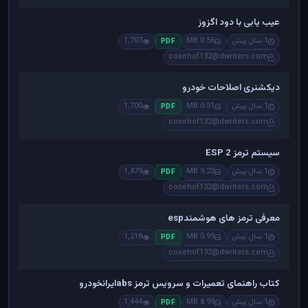
عیب یابی با دود اگزوز
1 سال پیش
0.56 MB
1,707
PDF
cosehof132@dwriters.com
دیکشنری اصلاحات خودرو
1 سال پیش
0.51 MB
1,700
PDF
cosehof132@dwriters.com
سیستم ترمز ESP 2
1 سال پیش
9.23 MB
1,479
PDF
cosehof132@dwriters.com
معرفی ترمز های هوشمندesp
1 سال پیش
0.99 MB
1,218
PDF
cosehof132@dwriters.com
کتاب راهنمای تعمیرات و سرویس ترمز absایرانخودرو
1 سال پیش
8.99 MB
1,444
PDF