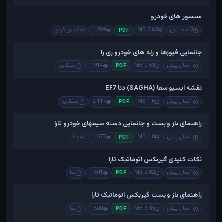
سنسور های خودرو
7 ماه پیش
2.63 MB
1,269
فردین گردی
PDF
جانمایی فیوزها و رله های خودرو ری را
1 سال پیش
0.53 MB
1,914
رستگاری
PDF
نقشه ایسیو سقا (SAGHA) دنا EF7
1 سال پیش
1.6 MB
2,117
رستگاری
PDF
راهنمای باز و بست و جانمایی دسته سیمهای خودرو تارا
1 سال پیش
1.8 MB
1,577
رضا
PDF
نکات کلیدی گیربکس اتوماتیک تارا
1 سال پیش
2.82 MB
1,401
رضا
PDF
راهنمای باز و بست گیربکس اتوماتیک تارا
1 سال پیش
3.35 MB
1,520
رضا
PDF