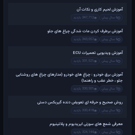
آموزش لحیم کاری و نکات آن
6 سال پیش
347,712 بازدید
آموزش برطرف کردن مات شدگی چراغ های جلو
6 سال پیش
343,057 بازدید
آموزش ویدیویی تعمیرات ECU
6 سال پیش
331,521 بازدید
آموزش برق خودرو : چراغ های خودرو (مدارهای چراغ های روشنایی
جلو ، خطر عقب و راهنما)
7 سال پیش
330,501 بازدید
روش صحیح و حرفه ای تعویض دنده گیربکس دستی
9 سال پیش
330,418 بازدید
معرفی شمع های سوزنی ایریدیوم و پلاتینیوم
6 سال پیش
324,144 بازدید