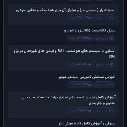
استرات بار (استرس بار) و مزایای آن برای هندلینگ و تعلیق خودرو
7 سال پیش
320,104 بازدید
مبدل کاتالیست (کاتالیزور) خودرو
7 سال پیش
315,981 بازدید
آشنایی با سیستم های هوشمند ، BSI و آپشن های غیرفعال در پژو
206
7 سال پیش
309,650 بازدید
آموزش سنجش کمپرس سیلندر موتور
4 سال پیش
305,944 بازدید
آموزش کامل تعمیرات سیستم تعلیق پراید + لیست عیب یابی
تعلیق و جلوبندی
6 سال پیش
302,600 بازدید
معرفی و آموزش کامل کار با مولتی متر