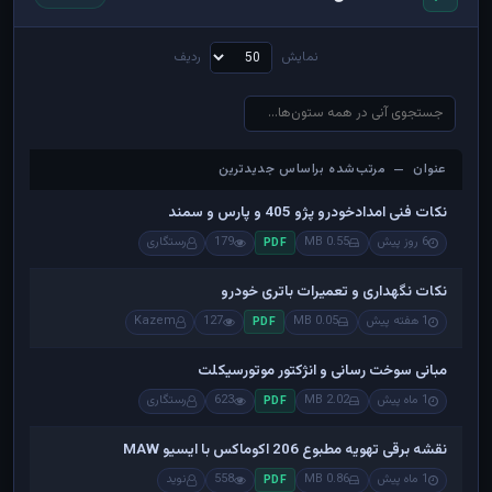
نمایش
ردیف
عنوان — مرتب‌شده براساس جدیدترین
عنوان — مرتب‌شده براساس جدیدترین
نکات فنی امدادخودرو پژو 405 و پارس و سمند
6 روز پیش
0.55 MB
179
رستگاری
PDF
نکات نگهداری و تعمیرات باتری خودرو
1 هفته پیش
0.05 MB
127
Kazem
PDF
مبانی سوخت رسانی و انژکتور موتورسیکلت
1 ماه پیش
2.02 MB
623
رستگاری
PDF
نقشه برقی تهویه مطبوع 206 اکوماکس با ایسیو MAW
1 ماه پیش
0.86 MB
558
نوید
PDF