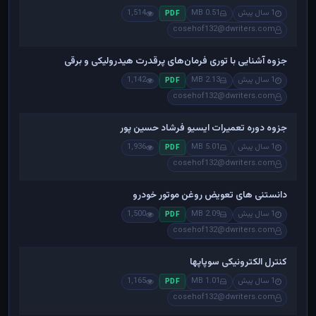
1 سال پیش
0.51 MB
1,514
PDF
cosehof132@dwriters.com
جزوه آشنایی با توری فرمان‌های پرقدرت هیدرولیکی و برقی
1 سال پیش
2.13 MB
1,142
PDF
cosehof132@dwriters.com
جزوه دوره تعمیرات ایسیو فرشاد حسین پور
1 سال پیش
5.01 MB
1,936
PDF
cosehof132@dwriters.com
دانستنی های تعویض روغن موتور خودرو
1 سال پیش
2.09 MB
1,500
PDF
cosehof132@dwriters.com
کنترل الکترونیکی سوپاپها
1 سال پیش
1.01 MB
1,165
PDF
cosehof132@dwriters.com