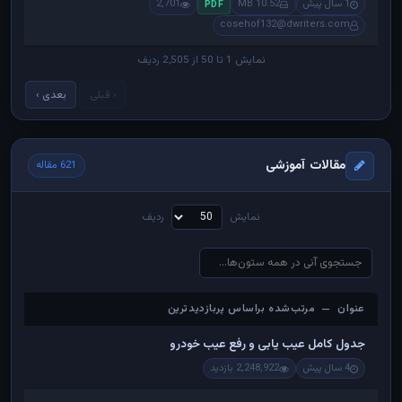
1 سال پیش
10.52 MB
2,701
PDF
cosehof132@dwriters.com
نمایش 1 تا 50 از 2,505 ردیف
‹ قبلی
بعدی ›
مقالات آموزشی
621 مقاله
نمایش
ردیف
عنوان — مرتب‌شده براساس پربازدیدترین
عنوان — مرتب‌شده براساس پربازدیدترین
جدول کامل عیب یابی و رفع عیب خودرو
4 سال پیش
2,248,922 بازدید