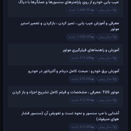
عیب یابی خودرو از روی پارامترهای سنسورها و عملگرها با دیاگ
5 سال پیش
1,668,351 بازدید
معرفی و آموزش عیب یابی ، تمیز کردن ، بازکردن و تعمیر استپر
موتور
7 سال پیش
1,028,529 بازدید
آموزش و راهنماهای فیلرگیری موتور
5 سال پیش
673,608 بازدید
آموزش برق خودرو : مبحث کامل دینام و آلترناتور در خودرو
5 سال پیش
672,455 بازدید
موتور TU5 :معرفی ، مشخصات و فیلم کامل تشریح اجزاء و باز کردن
5 سال پیش
612,965 بازدید
آشنایی با مپ سنسور و نحوه تست و تعویض آن (سنسور فشار
هوای منیفولد)
7 سال پیش
612,400 بازدید