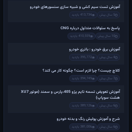
آموزش تست سیم کشی و شبیه سازی سنسورهای خودرو
5 سال پیش
413,734 بازدید
پاسخ به سئوالات متداول درباره CNG
10 سال پیش
410,559 بازدید
آموزش برق خودرو : باتری خودرو
4 سال پیش
395,772 بازدید
کلاچ چیست؟ چرا لازم است؟ چگونه کار می کند؟
7 سال پیش
394,749 بازدید
آموزش تعویض تسمه تایم پژو 405،پارس و سمند (موتور XU7
هشت سوپاپ)
6 سال پیش
389,126 بازدید
شرح و آموزش پولیش رنگ و بدنه خودرو
6 سال پیش
381,006 بازدید