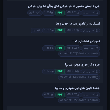
جزوه ایمنی تعمیرات در خودروهای برقی مدیران خودرو
1 سال پیش
2.81 MB
1,324
رستگاری
PDF
استفاده از کامپوزیت در خودرو ها
1 سال پیش
0.47 MB
1,217
حارث
PDF
تعویض ledهای ۲۰۶
1 سال پیش
4.22 MB
1,354
PDF
cosehof132@dwriters.com
جزوه کاراموزی موتور سایپا
1 سال پیش
0.36 MB
1,875
PDF
cosehof132@dwriters.com
جعبه فیوز های ایرانخودرو و سایپا
1 سال پیش
2.07 MB
4,591
PDF
cosehof132@dwriters.com