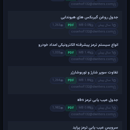
cosehof132@dwriters.com
جدول روغن گیربکس های هیوندایی
1 سال پیش
0.08 MB
1,263
PDF
cosehof132@dwriters.com
انواع سیستم ترمز پیشرفته الکترونیکی امداد خودرو
1 سال پیش
1.46 MB
1,033
PDF
cosehof132@dwriters.com
تفاوت سوپر شارژ و توربوشارژر
1 سال پیش
1.84 MB
1,264
PDF
cosehof132@dwriters.com
جدول عیب یابی ترمز abs
1 سال پیش
0.88 MB
1,982
PDF
cosehof132@dwriters.com
سرویس عیب یابی ترمز پراید