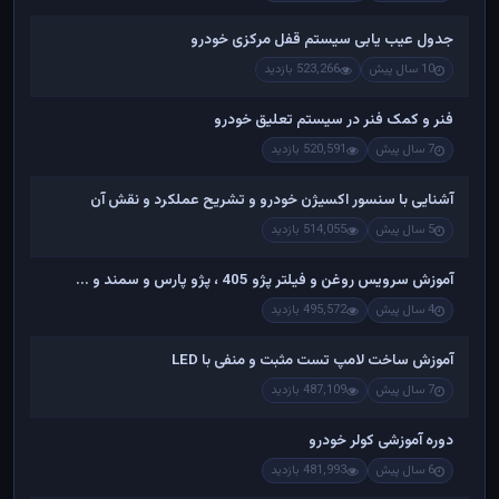
جدول عیب یابی سیستم قفل مرکزی خودرو
10 سال پیش
523,266 بازدید
فنر و کمک فنر در سیستم تعلیق خودرو
7 سال پیش
520,591 بازدید
آشنایی با سنسور اکسیژن خودرو و تشریح عملکرد و نقش آن
5 سال پیش
514,055 بازدید
آموزش سرویس روغن و فیلتر پژو 405 ، پژو پارس و سمند و ...
4 سال پیش
495,572 بازدید
آموزش ساخت لامپ تست مثبت و منفی با LED
7 سال پیش
487,109 بازدید
دوره آموزشی کولر خودرو
6 سال پیش
481,993 بازدید