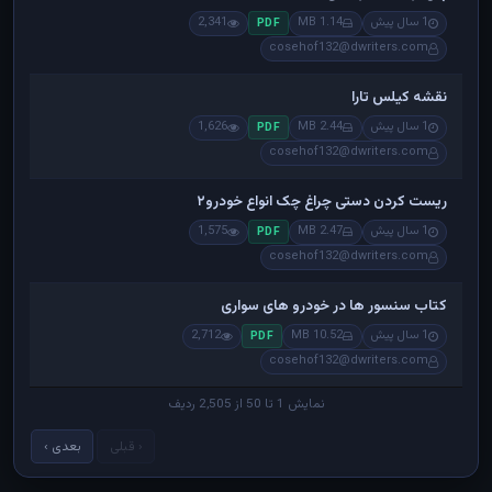
1 سال پیش
1.14 MB
2,341
PDF
cosehof132@dwriters.com
نقشه کیلس تارا
1 سال پیش
2.44 MB
1,626
PDF
cosehof132@dwriters.com
ریست کردن دستی چراغ چک انواع خودرو۲
1 سال پیش
2.47 MB
1,575
PDF
cosehof132@dwriters.com
کتاب سنسور ها در خودرو های سواری
1 سال پیش
10.52 MB
2,712
PDF
cosehof132@dwriters.com
نمایش 1 تا 50 از 2,505 ردیف
‹ قبلی
بعدی ›