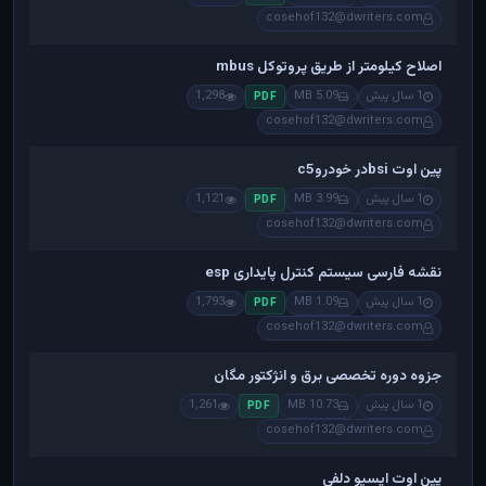
cosehof132@dwriters.com
اصلاح کیلومتر از طریق پروتوکل mbus
1 سال پیش
5.09 MB
1,298
PDF
cosehof132@dwriters.com
پین اوت bsiدر خودروc5
1 سال پیش
3.99 MB
1,121
PDF
cosehof132@dwriters.com
نقشه فارسی سیستم کنترل پایداری esp
1 سال پیش
1.09 MB
1,793
PDF
cosehof132@dwriters.com
جزوه دوره تخصصی برق و انژکتور مگان
1 سال پیش
10.73 MB
1,261
PDF
cosehof132@dwriters.com
پین اوت ایسیو دلفی