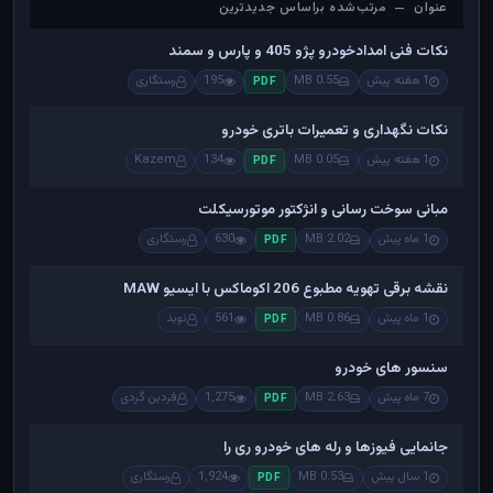
عنوان — مرتب‌شده براساس جدیدترین
عنوان — مرتب‌شده براساس جدیدترین
نکات فنی امدادخودرو پژو 405 و پارس و سمند
1 هفته پیش
0.55 MB
195
رستگاری
PDF
نکات نگهداری و تعمیرات باتری خودرو
1 هفته پیش
0.05 MB
134
Kazem
PDF
مبانی سوخت رسانی و انژکتور موتورسیکلت
1 ماه پیش
2.02 MB
630
رستگاری
PDF
نقشه برقی تهویه مطبوع 206 اکوماکس با ایسیو MAW
1 ماه پیش
0.86 MB
561
نوید
PDF
سنسور های خودرو
7 ماه پیش
2.63 MB
1,275
فردین گردی
PDF
جانمایی فیوزها و رله های خودرو ری را
1 سال پیش
0.53 MB
1,924
رستگاری
PDF