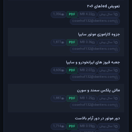
تعویض ledهای ۲۰۶
1 سال پیش
4.22 MB
1,356
PDF
cosehof132@dwriters.com
جزوه کاراموزی موتور سایپا
1 سال پیش
0.36 MB
1,877
PDF
cosehof132@dwriters.com
جعبه فیوز های ایرانخودرو و سایپا
1 سال پیش
2.07 MB
4,600
PDF
cosehof132@dwriters.com
مالتی پلکس سمند و سورن
1 سال پیش
1.25 MB
1,887
PDF
cosehof132@dwriters.com
دور موتور در دور آرام بالاست
1 سال پیش
0.59 MB
1,714
PDF