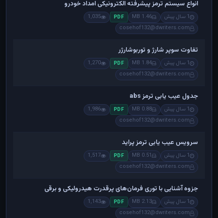
انواع سیستم ترمز پیشرفته الکترونیکی امداد خودرو
1 سال پیش
1.46 MB
1,035
PDF
cosehof132@dwriters.com
تفاوت سوپر شارژ و توربوشارژر
1 سال پیش
1.84 MB
1,270
PDF
cosehof132@dwriters.com
جدول عیب یابی ترمز abs
1 سال پیش
0.88 MB
1,986
PDF
cosehof132@dwriters.com
سرویس عیب یابی ترمز پراید
1 سال پیش
0.51 MB
1,517
PDF
cosehof132@dwriters.com
جزوه آشنایی با توری فرمان‌های پرقدرت هیدرولیکی و برقی
1 سال پیش
2.13 MB
1,143
PDF
cosehof132@dwriters.com