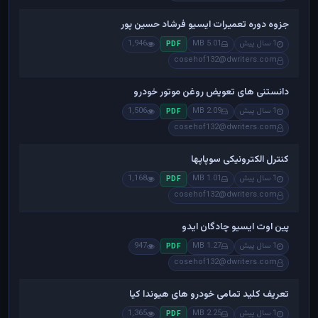
جزوه دوره تعمیرات ایسیو فرشاد حسین پور
1 سال پیش
5.01 MB
1,946
PDF
cosehof132@dwriters.com
دانستنی های تعویض روغن موتور خودرو
1 سال پیش
2.09 MB
1,506
PDF
cosehof132@dwriters.com
کنترل الکترونیکی سوپاپها
1 سال پیش
1.01 MB
1,168
PDF
cosehof132@dwriters.com
پین اوت ایسیو چادگان ایدو
1 سال پیش
1.27 MB
947
PDF
cosehof132@dwriters.com
تعریف کلید تمامی خودرو های هیوندا کیا
1 سال پیش
2.25 MB
1,365
PDF