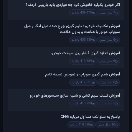
اگر خودرو یکباره خاموش کرد چه مواردی باید بازبینی گردند؟
7 سال پیش
439,475 بازدید
آموزش مکانیک خودرو : تایم گیری چرخ دنده میل لنگ و میل
سوپاپ موتور با علامت و بدون علامت
8 سال پیش
435,939 بازدید
آموزش اندازه گیری فشار ریل سوخت خودرو
6 سال پیش
419,589 بازدید
آموزش شیم گیری سوپاپ و تعویض تسمه تایم
6 سال پیش
417,621 بازدید
آموزش تست سیم کشی و شبیه سازی سنسورهای خودرو
5 سال پیش
413,738 بازدید
پاسخ به سئوالات متداول درباره CNG
10 سال پیش
410,598 بازدید