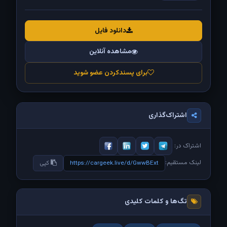
دانلود فایل
مشاهده آنلاین
برای پسندکردن عضو شوید
اشتراک‌گذاری
اشتراک در:
لینک مستقیم:
https://cargeek.live/d/GwwBExt
کپی
تگ‌ها و کلمات کلیدی