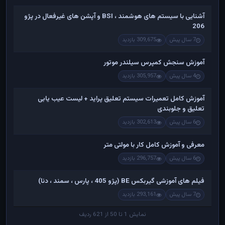
آشنایی با سیستم های هوشمند ، BSI و آپشن های غیرفعال در پژو
206
7 سال پیش
309,675 بازدید
آموزش سنجش کمپرس سیلندر موتور
4 سال پیش
305,957 بازدید
آموزش کامل تعمیرات سیستم تعلیق پراید + لیست عیب یابی
تعلیق و جلوبندی
6 سال پیش
302,613 بازدید
معرفی و آموزش کامل کار با مولتی متر
6 سال پیش
296,757 بازدید
فیلم های آموزشی گیربکس BE (پژو 405 ، پارس ، سمند ، دنا)
7 سال پیش
293,161 بازدید
نمایش 1 تا 50 از 621 ردیف