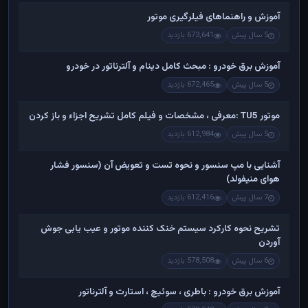
آموزش و راهنماهای فیلرگیری موتور
5 سال پیش
673,641 بازدید
آموزش برق خودرو : مبحث کامل دینام و آلترناتور در خودرو
5 سال پیش
672,465 بازدید
موتور TU5 :معرفی ، مشخصات و فیلم کامل تشریح اجزاء و باز کردن
5 سال پیش
612,984 بازدید
آشنایی با مپ سنسور و نحوه تست و تعویض آن (سنسور فشار
هوای منیفولد)
7 سال پیش
612,416 بازدید
تشریح نحوه کارکرد سیستم خنک کننده موتور و عیب یابی جوش
آوردن
6 سال پیش
578,508 بازدید
آموزش برق خودرو : باطری ، سوئیچ ، استارت و آلترناتور