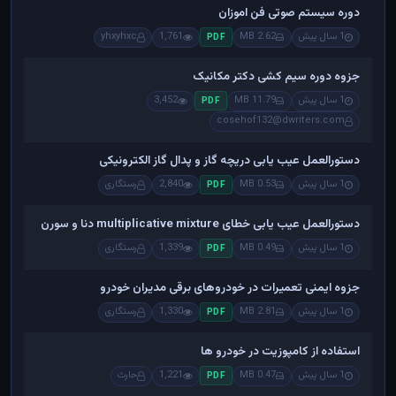
دوره سیستم صوتی فن اموزان
1 سال پیش
2.62 MB
1,761
yhxyhxc
PDF
جزوه دوره سیم کشی دکتر مکانیک
1 سال پیش
11.79 MB
3,452
PDF
cosehof132@dwriters.com
دستورالعمل عیب یابی دریچه گاز و پدال گاز الکترونیکی
1 سال پیش
0.53 MB
2,840
رستگاری
PDF
دستورالعمل عیب یابی خطای multiplicative mixture دنا و سورن
1 سال پیش
0.49 MB
1,339
رستگاری
PDF
جزوه ایمنی تعمیرات در خودروهای برقی مدیران خودرو
1 سال پیش
2.81 MB
1,330
رستگاری
PDF
استفاده از کامپوزیت در خودرو ها
1 سال پیش
0.47 MB
1,221
حارث
PDF