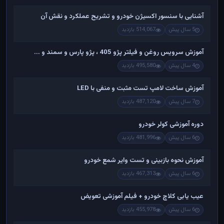
آشنایی با سنسور اکسیژن خودرو و تشریح عملکرد و نقش آن
5 سال پیش
514,067 بازدید
آموزش سرویس روغن و فیلتر پژو 405 ، پژو پارس و سمند و ...
4 سال پیش
495,580 بازدید
آموزش ساخت لامپ تست مثبت و منفی با LED
7 سال پیش
487,120 بازدید
دوره آموزشی کولر خودرو
6 سال پیش
481,996 بازدید
آموزش نحوه بازبینی و تست وایر شمع خودرو
6 سال پیش
467,313 بازدید
عیب یابی کلاچ خودرو + فیلم آموزشی تعویض
6 سال پیش
455,978 بازدید