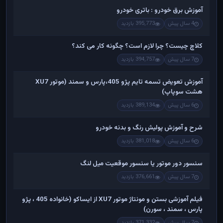
آموزش برق خودرو : باتری خودرو
4 سال پیش
395,773 بازدید
کلاچ چیست؟ چرا لازم است؟ چگونه کار می کند؟
7 سال پیش
394,757 بازدید
آموزش تعویض تسمه تایم پژو 405،پارس و سمند (موتور XU7
هشت سوپاپ)
6 سال پیش
389,134 بازدید
شرح و آموزش پولیش رنگ و بدنه خودرو
6 سال پیش
381,018 بازدید
سنسور دور موتور یا سنسور موقعیت میل لنگ
7 سال پیش
376,661 بازدید
فیلم آموزشی بستن و مونتاژ موتور XU7 از ایساکو (خانواده 405 ، پژو
پارس ، سمند ، سورن)
7 سال پیش
371,332 بازدید