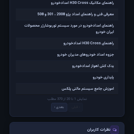
راهنمای مکانیک H30 Cross امدادخودرو
معرفی فنی و راهنمای امداد پژو 2008 ، 301 و 508
راهنمای امدادخودرو در مورد سیستم توربوشارژر محصولات
ایران خودرو
راهنمای H30 Cross امدادخودرو
جزوه امداد خودروهای مدیران خودرو
یدک کش اهواز امدادخودرو
پایداری خودرو
اموزش جامع سیستم مالتی پلکس
نمایش 1 تا 20 از 370 مطلب
‹ قبلی
بعدی ›
نظرات کاربران