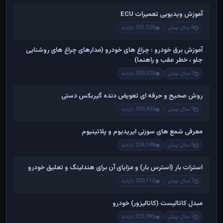
آموزش ویدیویی تعمیرات ECU
6 سال پیش
331,525 بازدید
آموزش برق خودرو : چراغ های خودرو (مدارهای چراغ های روشنایی
جلو ، خطر عقب و راهنما)
7 سال پیش
330,520 بازدید
روش صحیح و حرفه ای تعویض دنده گیربکس دستی
9 سال پیش
330,433 بازدید
معرفی شمع های سوزنی ایریدیوم و پلاتینیوم
6 سال پیش
324,148 بازدید
استرات بار (استرس بار) و مزایای آن برای هندلینگ و تعلیق خودرو
7 سال پیش
320,112 بازدید
مبدل کاتالیست (کاتالیزور) خودرو
7 سال پیش
315,985 بازدید