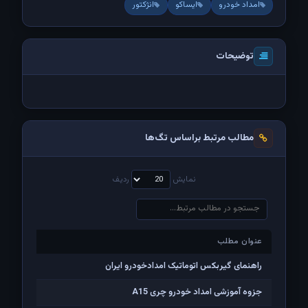
امداد خودرو
ایساکو
انژکتور
توضیحات
مطالب مرتبط براساس تگ‌ها
نمایش
ردیف
عنوان مطلب
عنوان مطلب
راهنمای گیربکس اتوماتیک امدادخودرو ایران
جزوه آموزشی امداد خودرو چری A15