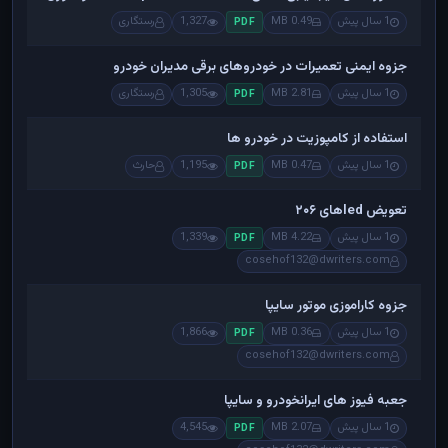
1 سال پیش
0.49 MB
1,327
رستگاری
PDF
جزوه ایمنی تعمیرات در خودروهای برقی مدیران خودرو
1 سال پیش
2.81 MB
1,305
رستگاری
PDF
استفاده از کامپوزیت در خودرو ها
1 سال پیش
0.47 MB
1,195
حارث
PDF
تعویض ledهای ۲۰۶
1 سال پیش
4.22 MB
1,339
PDF
cosehof132@dwriters.com
جزوه کاراموزی موتور سایپا
1 سال پیش
0.36 MB
1,866
PDF
cosehof132@dwriters.com
جعبه فیوز های ایرانخودرو و سایپا
1 سال پیش
2.07 MB
4,545
PDF