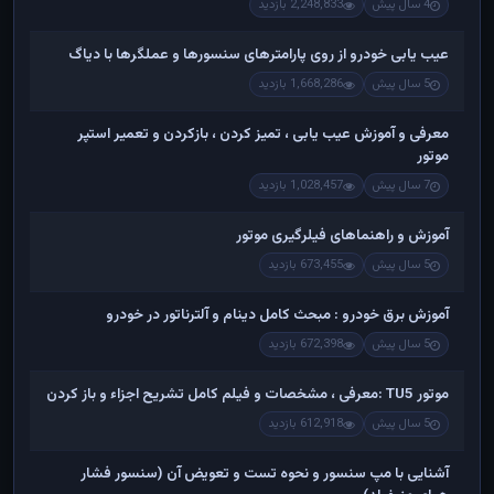
4 سال پیش
2,248,833 بازدید
عیب یابی خودرو از روی پارامترهای سنسورها و عملگرها با دیاگ
5 سال پیش
1,668,286 بازدید
معرفی و آموزش عیب یابی ، تمیز کردن ، بازکردن و تعمیر استپر
موتور
7 سال پیش
1,028,457 بازدید
آموزش و راهنماهای فیلرگیری موتور
5 سال پیش
673,455 بازدید
آموزش برق خودرو : مبحث کامل دینام و آلترناتور در خودرو
5 سال پیش
672,398 بازدید
موتور TU5 :معرفی ، مشخصات و فیلم کامل تشریح اجزاء و باز کردن
5 سال پیش
612,918 بازدید
آشنایی با مپ سنسور و نحوه تست و تعویض آن (سنسور فشار