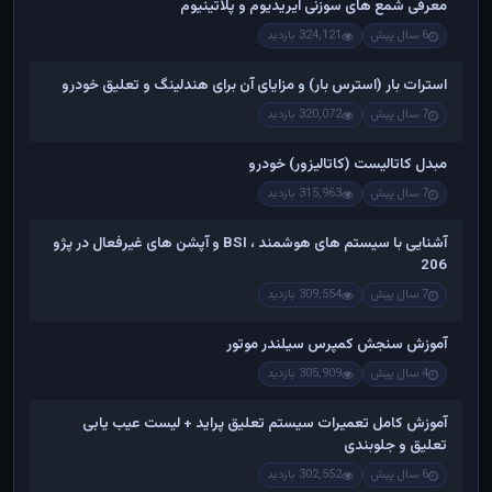
معرفی شمع های سوزنی ایریدیوم و پلاتینیوم
6 سال پیش
324,121 بازدید
استرات بار (استرس بار) و مزایای آن برای هندلینگ و تعلیق خودرو
7 سال پیش
320,072 بازدید
مبدل کاتالیست (کاتالیزور) خودرو
7 سال پیش
315,963 بازدید
آشنایی با سیستم های هوشمند ، BSI و آپشن های غیرفعال در پژو
206
7 سال پیش
309,554 بازدید
آموزش سنجش کمپرس سیلندر موتور
4 سال پیش
305,909 بازدید
آموزش کامل تعمیرات سیستم تعلیق پراید + لیست عیب یابی
تعلیق و جلوبندی
6 سال پیش
302,552 بازدید