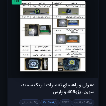
PDF
معرفی و راهنمای تعمیرات ایربگ سمند،
سورن، پژو405 و پارس
6.46 مگابایت
PDF
CarGeek
5 سال پیش