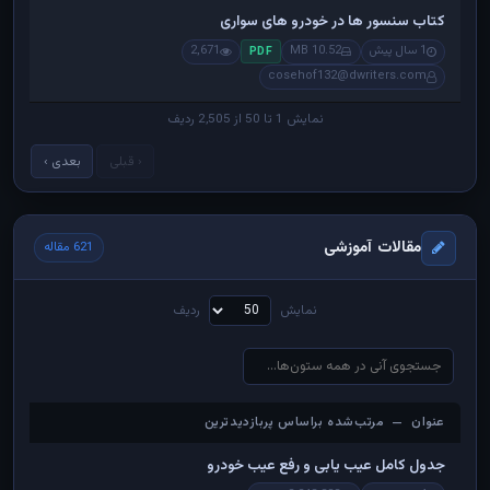
کتاب سنسور ها در خودرو های سواری
1 سال پیش
10.52 MB
2,671
PDF
cosehof132@dwriters.com
نمایش 1 تا 50 از 2,505 ردیف
‹ قبلی
بعدی ›
مقالات آموزشی
621 مقاله
نمایش
ردیف
عنوان — مرتب‌شده براساس پربازدیدترین
عنوان — مرتب‌شده براساس پربازدیدترین
جدول کامل عیب یابی و رفع عیب خودرو