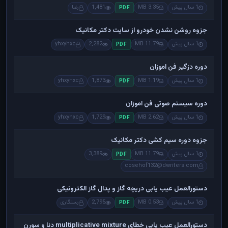
1 سال پیش
3.35 MB
1,481
رضا
PDF
جزوه روشن نشدن خودرو از سایت دکتر مکانیک
1 سال پیش
11.79 MB
2,282
yhxyhxc
PDF
دوره دزگیر فن اموزان
1 سال پیش
1.19 MB
1,873
yhxyhxc
PDF
دوره سیستم صوتی فن اموزان
1 سال پیش
2.62 MB
1,729
yhxyhxc
PDF
جزوه دوره سیم کشی دکتر مکانیک
1 سال پیش
11.79 MB
3,389
PDF
cosehof132@dwriters.com
دستورالعمل عیب یابی دریچه گاز و پدال گاز الکترونیکی
1 سال پیش
0.53 MB
2,795
رستگاری
PDF
دستورالعمل عیب یابی خطای multiplicative mixture دنا و سورن