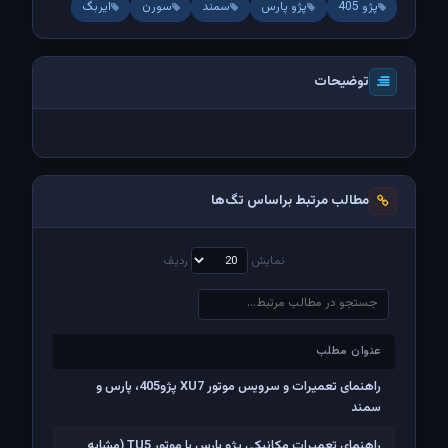
پژو 405
پژو پارس
سمند
سورن
ایربگ
توضیحات
مطالب مرتبط براساس تگ‌ها
نمایش
ردیف
عنوان مطلب
عنوان مطلب
راهنمای تعمیرات و سرویس موتور XU7 پژو405، پارس و
سمند
راهنمای تعمیرات مکانیکی پژو پارس با موتور TU5 (مشابه