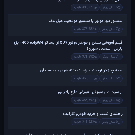
6 سال پیش
380,971 بازدید
سنسور دور موتور یا سنسور موقعیت میل لنگ
7 سال پیش
376,582 بازدید
فیلم آموزشی بستن و مونتاژ موتور XU7 از ایساکو (خانواده 405 ، پژو
پارس ، سمند ، سورن)
7 سال پیش
371,292 بازدید
همه چیز درباره نانو سرامیک بدنه خودرو و نصب آن
6 سال پیش
366,511 بازدید
توضیحات و آموزش تعویض مایع رادیاتور
6 سال پیش
353,392 بازدید
راهنمای تست و خريد خودرو کارکرده
6 سال پیش
349,323 بازدید