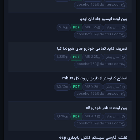
cosehof132@dwriters.com
پین اوت ایسیو چادگان ایدو
1 سال پیش
1.27 MB
916
PDF
cosehof132@dwriters.com
تعریف کلید تمامی خودرو های هیوندا کیا
1 سال پیش
2.25 MB
1,335
PDF
cosehof132@dwriters.com
اصلاح کیلومتر از طریق پروتوکل mbus
1 سال پیش
5.09 MB
1,272
PDF
cosehof132@dwriters.com
پین اوت bsiدر خودروc5
1 سال پیش
3.99 MB
1,094
PDF
cosehof132@dwriters.com
نقشه فارسی سیستم کنترل پایداری esp