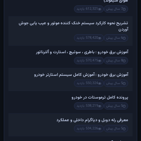
هوای منیفولد)
7 سال پیش
612,321 بازدید
تشریح نحوه کارکرد سیستم خنک کننده موتور و عیب یابی جوش
آوردن
6 سال پیش
578,420 بازدید
آموزش برق خودرو : باطری ، سوئیچ ، استارت و آلترناتور
8 سال پیش
570,475 بازدید
آموزش برق خودرو : آموزش کامل سیستم استارتر خودرو
5 سال پیش
550,324 بازدید
پرونده کامل ترموستات در خودرو
5 سال پیش
538,219 بازدید
معرفی رله دوبل و دیاگرام داخلی و عملکرد
5 سال پیش
534,226 بازدید