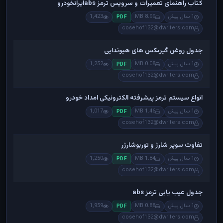
کتاب راهنمای تعمیرات و سرویس ترمز absایرانخودرو
1 سال پیش
8.99 MB
1,423
PDF
cosehof132@dwriters.com
جدول روغن گیربکس های هیوندایی
1 سال پیش
0.08 MB
1,252
PDF
cosehof132@dwriters.com
انواع سیستم ترمز پیشرفته الکترونیکی امداد خودرو
1 سال پیش
1.46 MB
1,017
PDF
cosehof132@dwriters.com
تفاوت سوپر شارژ و توربوشارژر
1 سال پیش
1.84 MB
1,250
PDF
cosehof132@dwriters.com
جدول عیب یابی ترمز abs
1 سال پیش
0.88 MB
1,959
PDF
cosehof132@dwriters.com