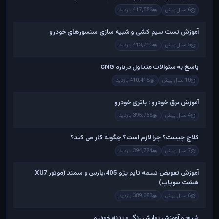
6 سال پیش
417,586 بازدید
آموزش تست سیم کشی و شبیه سازی سنسورهای خودرو
5 سال پیش
413,711 بازدید
پاسخ به سئوالات متداول درباره CNG
10 سال پیش
410,415 بازدید
آموزش برق خودرو : باتری خودرو
4 سال پیش
395,755 بازدید
کلاچ چیست؟ چرا لازم است؟ چگونه کار می کند؟
7 سال پیش
394,724 بازدید
آموزش تعویض تسمه تایم پژو 405،پارس و سمند (موتور XU7
هشت سوپاپ)
6 سال پیش
389,083 بازدید
شرح و آموزش پولیش رنگ و بدنه خودرو