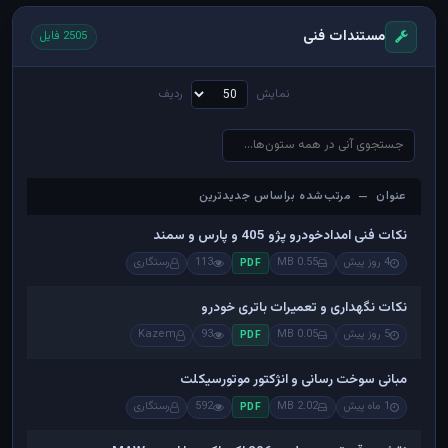
مستندات فنی
2505 فایل
نمایش
ردیف
عنوان — مرتب‌شده براساس جدیدترین
عنوان — مرتب‌شده براساس جدیدترین
نکات فنی امدادخودرو پژو 405 و پارس و سمند
4 روز پیش
0.55 MB
113
رستگاری
PDF
نکات نگهداری و تعمیرات باتری خودرو
5 روز پیش
0.05 MB
93
Kazem
PDF
مبانی سوخت رسانی و انژکتور موتورسیکلت
1 ماه پیش
2.02 MB
592
رستگاری
PDF