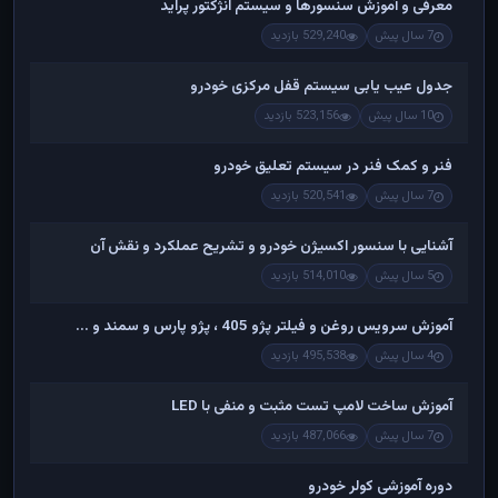
معرفی و آموزش سنسورها و سیستم انژکتور پراید
7 سال پیش
529,240 بازدید
جدول عیب یابی سیستم قفل مرکزی خودرو
10 سال پیش
523,156 بازدید
فنر و کمک فنر در سیستم تعلیق خودرو
7 سال پیش
520,541 بازدید
آشنایی با سنسور اکسیژن خودرو و تشریح عملکرد و نقش آن
5 سال پیش
514,010 بازدید
آموزش سرویس روغن و فیلتر پژو 405 ، پژو پارس و سمند و ...
4 سال پیش
495,538 بازدید
آموزش ساخت لامپ تست مثبت و منفی با LED
7 سال پیش
487,066 بازدید
دوره آموزشی کولر خودرو