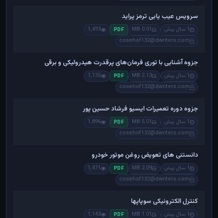
سرویس عیب یابی ترمز پراید
1 سال پیش
0.51 MB
1,493
PDF
cosehof132@dwriters.com
جزوه آشنایی با توری فرمان‌های پرقدرت هیدرولیکی و برقی
1 سال پیش
2.13 MB
1,135
PDF
cosehof132@dwriters.com
جزوه دوره تعمیرات ایسیو فرشاد حسین پور
1 سال پیش
5.01 MB
1,896
PDF
cosehof132@dwriters.com
دانستنی های تعویض روغن موتور خودرو
1 سال پیش
2.09 MB
1,471
PDF
cosehof132@dwriters.com
کنترل الکترونیکی سوپاپها
1 سال پیش
1.01 MB
1,143
PDF