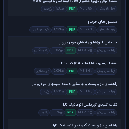
نقشه برقی تهویه مطبوع 206 اکوماکس با ایسیو MAW
1 ماه پیش
0.86 MB
535
نوید
PDF
سنسور های خودرو
7 ماه پیش
2.63 MB
1,221
فردین گردی
PDF
جانمایی فیوزها و رله های خودرو ری را
1 سال پیش
0.53 MB
1,882
رستگاری
PDF
نقشه ایسیو سقا (SAGHA) دنا EF7
1 سال پیش
1.6 MB
2,091
رستگاری
PDF
راهنمای باز و بست و جانمایی دسته سیمهای خودرو تارا
1 سال پیش
1.8 MB
1,534
رضا
PDF
نکات کلیدی گیربکس اتوماتیک تارا
1 سال پیش
2.82 MB
1,374
رضا
PDF
راهنمای باز و بست گیربکس اتوماتیک تارا