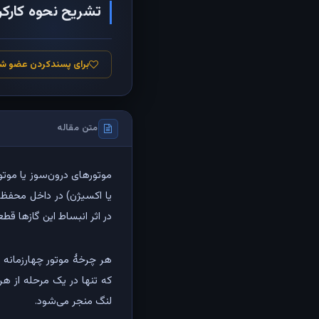
تشریح نحوه کارکرد موتورهای 4زمان
برای پسندکردن عضو ش
متن مقاله
موتورهای درون‌سوز یا موتو
یا اکسیژن) در داخل محفظه 
در اثر انبساط این گازها قط
هر چرخهٔ موتور چهارزمانه 
که تنها در یک مرحله از ه
لنگ منجر می‌شود.