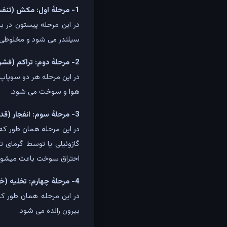
1- مرحلهٔ اول: مکش (تنفس - Intake)
در این مرحله پیستون در با
سیلندر می شود و مخلوطی ا
2- مرحلهٔ دوم: تراکم (فشرده‌سازی - Compression)
در این مرحله هر دو سوپاپ
هوا و سوخت می شود.
3- مرحلهٔ سوم: انفجار (قدرت - Power)
در این مرحله همان طور که
گازوئیلی یا توسط گرمای ت
احتراق سوخت باعث میشود ک
4- مرحلهٔ چهارم: تخلیه (خروج دود - Exhaust)
در این مرحله همان طور که
بیرون رانده می شود.