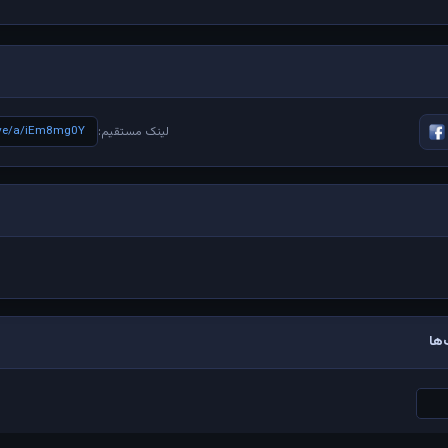
live/a/iEm8mg0Y
لینک مستقیم:
ها