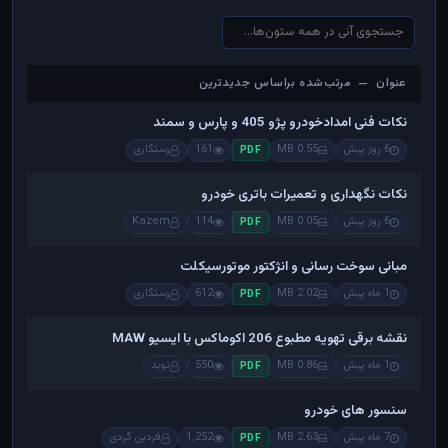
عنوان — مرتب‌شده براساس جدیدترین
عنوان — مرتب‌شده براساس جدیدترین
نکات فنی امدادخودرو پژو 405 و پارس و سمند
6 روز پیش
0.55 MB
161
رستگاری
PDF
نکات نگهداری و تعمیرات باتری خودرو
6 روز پیش
0.05 MB
114
Kazem
PDF
مبانی سوخت رسانی و انژکتور موتورسیکلت
1 ماه پیش
2.02 MB
612
رستگاری
PDF
نقشه برقی تهویه مطبوع 206 اکوماکس با ایسیو MAW
1 ماه پیش
0.86 MB
550
نوید
PDF
سنسور های خودرو
7 ماه پیش
2.63 MB
1,252
فردین گردی
PDF