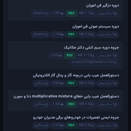
دوره دزگیر فن اموزان
1 سال پیش
1.19 MB
1,891
yhxyhxc
PDF
دوره سیستم صوتی فن اموزان
1 سال پیش
2.62 MB
1,749
yhxyhxc
PDF
جزوه دوره سیم کشی دکتر مکانیک
1 سال پیش
11.79 MB
3,422
PDF
cosehof132@dwriters.com
دستورالعمل عیب یابی دریچه گاز و پدال گاز الکترونیکی
1 سال پیش
0.53 MB
2,822
رستگاری
PDF
دستورالعمل عیب یابی خطای multiplicative mixture دنا و سورن
1 سال پیش
0.49 MB
1,335
رستگاری
PDF
جزوه ایمنی تعمیرات در خودروهای برقی مدیران خودرو
1 سال پیش
2.81 MB
1,318
رستگاری
PDF