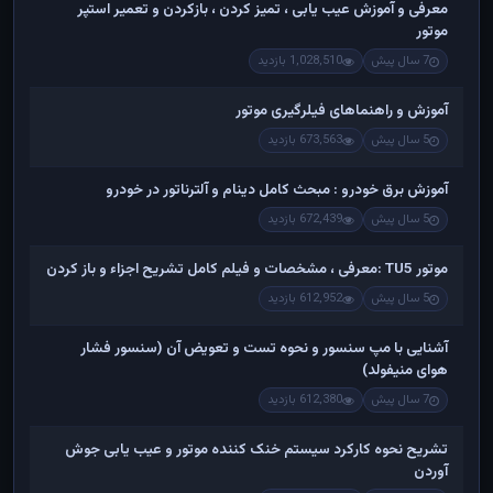
معرفی و آموزش عیب یابی ، تمیز کردن ، بازکردن و تعمیر استپر
موتور
7 سال پیش
1,028,510 بازدید
آموزش و راهنماهای فیلرگیری موتور
5 سال پیش
673,563 بازدید
آموزش برق خودرو : مبحث کامل دینام و آلترناتور در خودرو
5 سال پیش
672,439 بازدید
موتور TU5 :معرفی ، مشخصات و فیلم کامل تشریح اجزاء و باز کردن
5 سال پیش
612,952 بازدید
آشنایی با مپ سنسور و نحوه تست و تعویض آن (سنسور فشار
هوای منیفولد)
7 سال پیش
612,380 بازدید
تشریح نحوه کارکرد سیستم خنک کننده موتور و عیب یابی جوش
آوردن