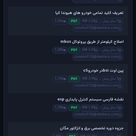
تعریف کلید تمامی خودرو های هیوندا کیا
1 سال پیش
2.25 MB
1,354
PDF
cosehof132@dwriters.com
اصلاح کیلومتر از طریق پروتوکل mbus
1 سال پیش
5.09 MB
1,289
PDF
cosehof132@dwriters.com
پین اوت bsiدر خودروc5
1 سال پیش
3.99 MB
1,109
PDF
cosehof132@dwriters.com
نقشه فارسی سیستم کنترل پایداری esp
1 سال پیش
1.09 MB
1,788
PDF
cosehof132@dwriters.com
جزوه دوره تخصصی برق و انژکتور مگان