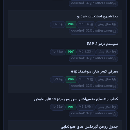
cosehof132@dwriters.com
دیکشنری اصلاحات خودرو
1 سال پیش
0.51 MB
1,692
PDF
cosehof132@dwriters.com
سیستم ترمز ESP 2
1 سال پیش
9.23 MB
1,472
PDF
cosehof132@dwriters.com
معرفی ترمز های هوشمندesp
1 سال پیش
0.99 MB
1,211
PDF
cosehof132@dwriters.com
کتاب راهنمای تعمیرات و سرویس ترمز absایرانخودرو
1 سال پیش
8.99 MB
1,435
PDF
cosehof132@dwriters.com
جدول روغن گیربکس های هیوندایی