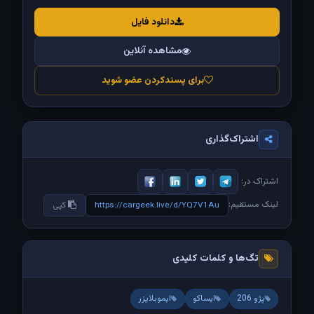
دانلود فایل
مشاهده آنلاین
برای پسندکردن عضو شوید
اشتراک‌گذاری
اشتراک در:
لینک مستقیم:
https://cargeek.live/d/YQ7V1Au
کپی
تگ‌ها و کلمات کلیدی
پژو 206
ایساکو
ایموبلایزر