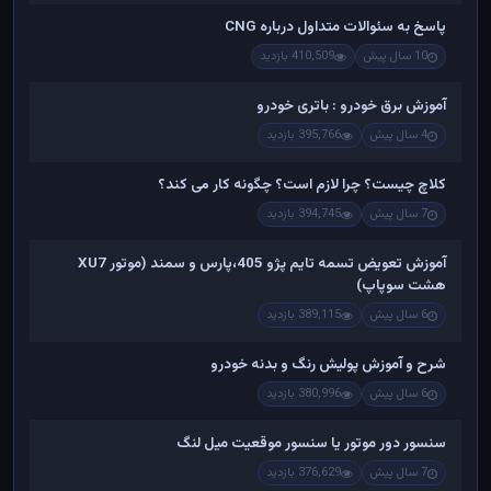
پاسخ به سئوالات متداول درباره CNG
10 سال پیش
410,509 بازدید
آموزش برق خودرو : باتری خودرو
4 سال پیش
395,766 بازدید
کلاچ چیست؟ چرا لازم است؟ چگونه کار می کند؟
7 سال پیش
394,745 بازدید
آموزش تعویض تسمه تایم پژو 405،پارس و سمند (موتور XU7
هشت سوپاپ)
6 سال پیش
389,115 بازدید
شرح و آموزش پولیش رنگ و بدنه خودرو
6 سال پیش
380,996 بازدید
سنسور دور موتور یا سنسور موقعیت میل لنگ
7 سال پیش
376,629 بازدید