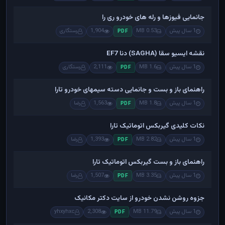
جانمایی فیوزها و رله های خودرو ری را
1 سال پیش
0.53 MB
1,904
رستگاری
PDF
نقشه ایسیو سقا (SAGHA) دنا EF7
1 سال پیش
1.6 MB
2,111
رستگاری
PDF
راهنمای باز و بست و جانمایی دسته سیمهای خودرو تارا
1 سال پیش
1.8 MB
1,563
رضا
PDF
نکات کلیدی گیربکس اتوماتیک تارا
1 سال پیش
2.82 MB
1,393
رضا
PDF
راهنمای باز و بست گیربکس اتوماتیک تارا
1 سال پیش
3.35 MB
1,507
رضا
PDF
جزوه روشن نشدن خودرو از سایت دکتر مکانیک
1 سال پیش
11.79 MB
2,308
yhxyhxc
PDF