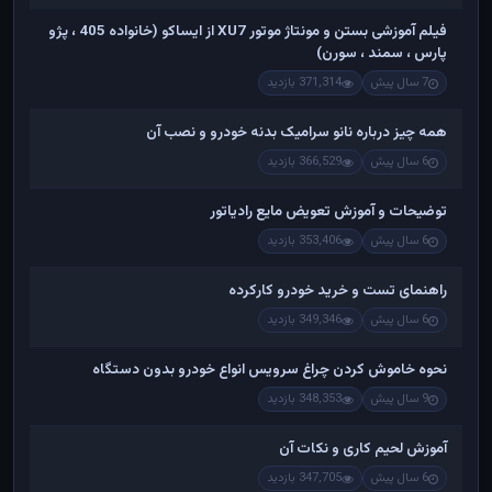
فیلم آموزشی بستن و مونتاژ موتور XU7 از ایساکو (خانواده 405 ، پژو
پارس ، سمند ، سورن)
7 سال پیش
371,314 بازدید
همه چیز درباره نانو سرامیک بدنه خودرو و نصب آن
6 سال پیش
366,529 بازدید
توضیحات و آموزش تعویض مایع رادیاتور
6 سال پیش
353,406 بازدید
راهنمای تست و خريد خودرو کارکرده
6 سال پیش
349,346 بازدید
نحوه خاموش کردن چراغ سرویس انواع خودرو بدون دستگاه
9 سال پیش
348,353 بازدید
آموزش لحیم کاری و نکات آن
6 سال پیش
347,705 بازدید