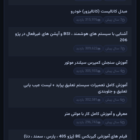
مبدل کاتالیست (کاتالیزور) خودرو
7 سال پیش
315,976 بازدید
آشنایی با سیستم های هوشمند ، BSI و آپشن های غیرفعال در پژو
206
7 سال پیش
309,622 بازدید
آموزش سنجش کمپرس سیلندر موتور
4 سال پیش
305,933 بازدید
آموزش کامل تعمیرات سیستم تعلیق پراید + لیست عیب یابی
تعلیق و جلوبندی
6 سال پیش
302,581 بازدید
معرفی و آموزش کامل کار با مولتی متر
6 سال پیش
296,743 بازدید
فیلم های آموزشی گیربکس BE (پژو 405 ، پارس ، سمند ، دنا)