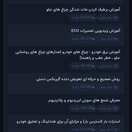
آموزش برطرف کردن مات شدگی چراغ های جلو
6 سال پیش
343,047 بازدید
آموزش ویدیویی تعمیرات ECU
6 سال پیش
331,514 بازدید
آموزش برق خودرو : چراغ های خودرو (مدارهای چراغ های روشنایی
جلو ، خطر عقب و راهنما)
7 سال پیش
330,482 بازدید
روش صحیح و حرفه ای تعویض دنده گیربکس دستی
9 سال پیش
330,387 بازدید
معرفی شمع های سوزنی ایریدیوم و پلاتینیوم
6 سال پیش
324,139 بازدید
استرات بار (استرس بار) و مزایای آن برای هندلینگ و تعلیق خودرو
7 سال پیش
320,092 بازدید