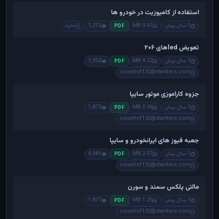
استفاده از کامپوزیت در خودرو ها
1 سال پیش
0.47 MB
1,212
حارث
PDF
تعویض ledهای ۲۰۶
1 سال پیش
4.22 MB
1,352
PDF
cosehof132@dwriters.com
جزوه کاراموزی موتور سایپا
1 سال پیش
0.36 MB
1,873
PDF
cosehof132@dwriters.com
جعبه فیوز های ایرانخودرو و سایپا
1 سال پیش
2.07 MB
4,581
PDF
cosehof132@dwriters.com
مالتی پلکس سمند و سورن
1 سال پیش
1.25 MB
1,877
PDF
cosehof132@dwriters.com