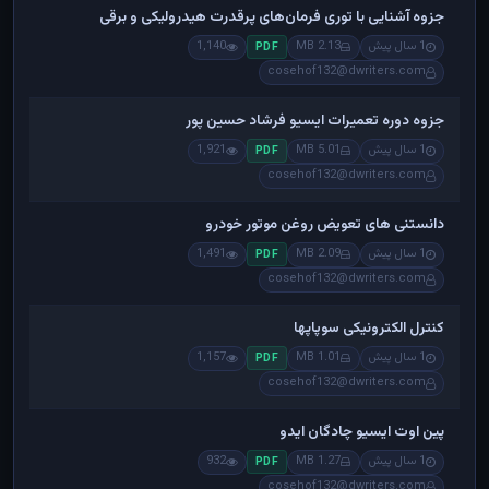
جزوه آشنایی با توری فرمان‌های پرقدرت هیدرولیکی و برقی
1 سال پیش
2.13 MB
1,140
PDF
cosehof132@dwriters.com
جزوه دوره تعمیرات ایسیو فرشاد حسین پور
1 سال پیش
5.01 MB
1,921
PDF
cosehof132@dwriters.com
دانستنی های تعویض روغن موتور خودرو
1 سال پیش
2.09 MB
1,491
PDF
cosehof132@dwriters.com
کنترل الکترونیکی سوپاپها
1 سال پیش
1.01 MB
1,157
PDF
cosehof132@dwriters.com
پین اوت ایسیو چادگان ایدو
1 سال پیش
1.27 MB
932
PDF
cosehof132@dwriters.com