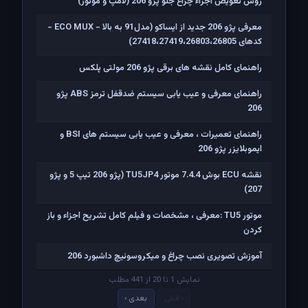
روش تعویض اجزاء چراغ جلو پژو 206 (لامپ و موتور)
معرفی پژو 206 جدید از ایساکو (مدل91 به بالا - ECO MUX -
کدهای 27418،27419،26803،26805)
راهنمای کامل نقشه های برقی پژو 206 مولتی پلکس
راهنمای معرفی و عیب یابی سیستم ضدقفل ترمز ABS پژو
206
راهنمای تعمیرات ، معرفی و عیب یابی سیستم های BSI و
ایموبلایزر پژو 206
نقشه ECU بوش 7.4.4 موتور TU5JP4 (پژو 206 تیپ 5 و پژو
207)
موتور TU5 :معرفی ، مشخصات و فیلم کامل تشریح اجزاء و باز
کردن
آموزش تصویری نصب چراغ و میکروسوئیچ داشبورد 206
نمایش 1 تا 20 از 441 مطلب
‹ قبلی
بعدی ›