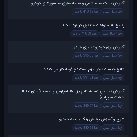
آموزش تست سیم کشی و شبیه سازی سنسورهای خودرو
5 سال پیش
413,699 بازدید
پاسخ به سئوالات متداول درباره CNG
10 سال پیش
410,362 بازدید
آموزش برق خودرو : باتری خودرو
4 سال پیش
395,751 بازدید
کلاچ چیست؟ چرا لازم است؟ چگونه کار می کند؟
7 سال پیش
394,716 بازدید
آموزش تعویض تسمه تایم پژو 405،پارس و سمند (موتور XU7
هشت سوپاپ)
6 سال پیش
389,074 بازدید
شرح و آموزش پولیش رنگ و بدنه خودرو
6 سال پیش
380,954 بازدید