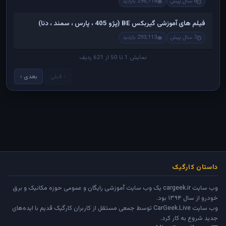
6 سال پیش
296,718 بازدید
فیلم های آموزشی گیربکس BE (پژو 405 ، پارس ، سمند ، دنا)
7 سال پیش
293,113 بازدید
نمایش 1 تا 50 از 621 ردیف
‹ قبلی
بعدی ›
داستان کارگیک
وب سایت cargeek.ir یک وب سایت آموزشی رایگان و عمومی حوزه مکانیک و برق
خودرو از سال ۱۳۹۴ بود.
وب سایت
CarGeek.Live
توسط جمعی مستقل از کاربران کارگیک قدیم با ایده‌های
جدید شروع به کار کرد.