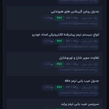
cosehof132@dwriters.com
جدول روغن گیربکس های هیوندایی
1 سال پیش
0.08 MB
1,249
PDF
cosehof132@dwriters.com
انواع سیستم ترمز پیشرفته الکترونیکی امداد خودرو
1 سال پیش
1.46 MB
1,010
PDF
cosehof132@dwriters.com
تفاوت سوپر شارژ و توربوشارژر
1 سال پیش
1.84 MB
1,237
PDF
cosehof132@dwriters.com
جدول عیب یابی ترمز abs
1 سال پیش
0.88 MB
1,951
PDF
cosehof132@dwriters.com
سرویس عیب یابی ترمز پراید