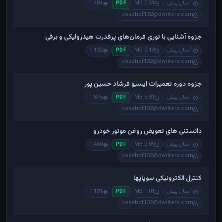
1 سال پیش
0.51 MB
1,484
PDF
cosehof132@dwriters.com
جزوه آشنایی با توری فرمان‌های پرقدرت هیدرولیکی و برقی
1 سال پیش
2.13 MB
1,132
PDF
cosehof132@dwriters.com
جزوه دوره تعمیرات ایسیو فرشاد حسین پور
1 سال پیش
5.01 MB
1,875
PDF
cosehof132@dwriters.com
دانستنی های تعویض روغن موتور خودرو
1 سال پیش
2.09 MB
1,460
PDF
cosehof132@dwriters.com
کنترل الکترونیکی سوپاپها
1 سال پیش
1.01 MB
1,131
PDF
cosehof132@dwriters.com