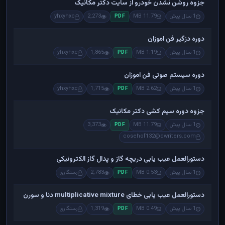
جزوه روشن نشدن خودرو از سایت دکتر مکانیک
1 سال پیش
11.79 MB
2,273
yhxyhxc
PDF
دوره دزگیر فن اموزان
1 سال پیش
1.19 MB
1,865
yhxyhxc
PDF
دوره سیستم صوتی فن اموزان
1 سال پیش
2.62 MB
1,715
yhxyhxc
PDF
جزوه دوره سیم کشی دکتر مکانیک
1 سال پیش
11.79 MB
3,373
PDF
cosehof132@dwriters.com
دستورالعمل عیب یابی دریچه گاز و پدال گاز الکترونیکی
1 سال پیش
0.53 MB
2,783
رستگاری
PDF
دستورالعمل عیب یابی خطای multiplicative mixture دنا و سورن
1 سال پیش
0.49 MB
1,319
رستگاری
PDF