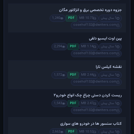
جزوه دوره تخصصی برق و انژکتور مگان
1 سال پیش
10.73 MB
1,240
PDF
cosehof132@dwriters.com
پین اوت ایسیو دلفی
1 سال پیش
1.14 MB
2,294
PDF
cosehof132@dwriters.com
نقشه کیلس تارا
1 سال پیش
2.44 MB
1,572
PDF
cosehof132@dwriters.com
ریست کردن دستی چراغ چک انواع خودرو۲
1 سال پیش
2.47 MB
1,543
PDF
cosehof132@dwriters.com
کتاب سنسور ها در خودرو های سواری
1 سال پیش
10.52 MB
2,662
PDF