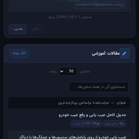
cosehof132@dwriters.com
نمایش 1 تا 50 از 2,505 ردیف
‹ قبلی
بعدی ›
مقالات آموزشی
621 مقاله
نمایش
ردیف
عنوان — مرتب‌شده براساس پربازدیدترین
عنوان — مرتب‌شده براساس پربازدیدترین
جدول کامل عیب یابی و رفع عیب خودرو
4 سال پیش
2,248,788 بازدید
عیب یابی خودرو از روی پارامترهای سنسورها و عملگرها با دیاگ