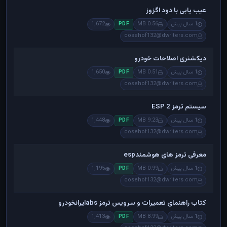
عیب یابی با دود اگزوز
1 سال پیش
0.56 MB
1,672
PDF
cosehof132@dwriters.com
دیکشنری اصلاحات خودرو
1 سال پیش
0.51 MB
1,650
PDF
cosehof132@dwriters.com
سیستم ترمز ESP 2
1 سال پیش
9.23 MB
1,448
PDF
cosehof132@dwriters.com
معرفی ترمز های هوشمندesp
1 سال پیش
0.99 MB
1,195
PDF
cosehof132@dwriters.com
کتاب راهنمای تعمیرات و سرویس ترمز absایرانخودرو
1 سال پیش
8.99 MB
1,413
PDF