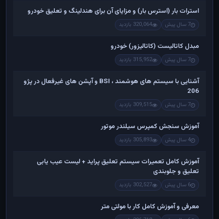
استرات بار (استرس بار) و مزایای آن برای هندلینگ و تعلیق خودرو
7 سال پیش
320,064 بازدید
مبدل کاتالیست (کاتالیزور) خودرو
7 سال پیش
315,952 بازدید
آشنایی با سیستم های هوشمند ، BSI و آپشن های غیرفعال در پژو
206
7 سال پیش
309,515 بازدید
آموزش سنجش کمپرس سیلندر موتور
4 سال پیش
305,893 بازدید
آموزش کامل تعمیرات سیستم تعلیق پراید + لیست عیب یابی
تعلیق و جلوبندی
6 سال پیش
302,527 بازدید
معرفی و آموزش کامل کار با مولتی متر