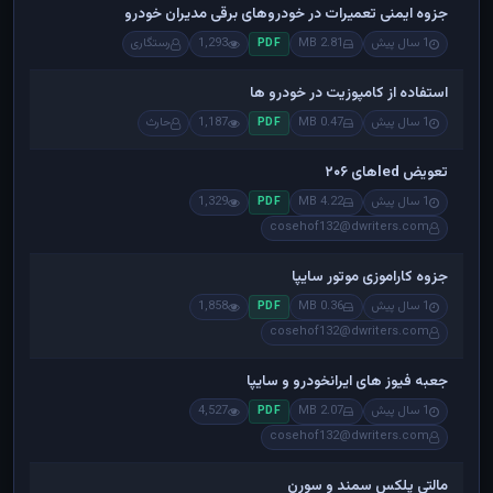
جزوه ایمنی تعمیرات در خودروهای برقی مدیران خودرو
1 سال پیش
2.81 MB
1,293
رستگاری
PDF
استفاده از کامپوزیت در خودرو ها
1 سال پیش
0.47 MB
1,187
حارث
PDF
تعویض ledهای ۲۰۶
1 سال پیش
4.22 MB
1,329
PDF
cosehof132@dwriters.com
جزوه کاراموزی موتور سایپا
1 سال پیش
0.36 MB
1,858
PDF
cosehof132@dwriters.com
جعبه فیوز های ایرانخودرو و سایپا
1 سال پیش
2.07 MB
4,527
PDF
cosehof132@dwriters.com
مالتی پلکس سمند و سورن