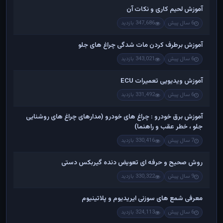
آموزش لحیم کاری و نکات آن
6 سال پیش
347,686 بازدید
آموزش برطرف کردن مات شدگی چراغ های جلو
6 سال پیش
343,021 بازدید
آموزش ویدیویی تعمیرات ECU
6 سال پیش
331,492 بازدید
آموزش برق خودرو : چراغ های خودرو (مدارهای چراغ های روشنایی
جلو ، خطر عقب و راهنما)
7 سال پیش
330,416 بازدید
روش صحیح و حرفه ای تعویض دنده گیربکس دستی
9 سال پیش
330,322 بازدید
معرفی شمع های سوزنی ایریدیوم و پلاتینیوم
6 سال پیش
324,113 بازدید