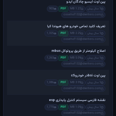
پین اوت ایسیو چادگان ایدو
1 سال پیش
1.27 MB
903
PDF
cosehof132@dwriters.com
تعریف کلید تمامی خودرو های هیوندا کیا
1 سال پیش
2.25 MB
1,325
PDF
cosehof132@dwriters.com
اصلاح کیلومتر از طریق پروتوکل mbus
1 سال پیش
5.09 MB
1,263
PDF
cosehof132@dwriters.com
پین اوت bsiدر خودروc5
1 سال پیش
3.99 MB
1,086
PDF
cosehof132@dwriters.com
نقشه فارسی سیستم کنترل پایداری esp
1 سال پیش
1.09 MB
1,770
PDF
cosehof132@dwriters.com