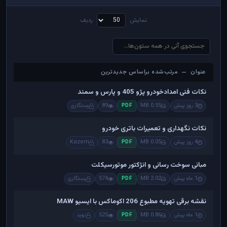
نمایش
ردیف
عنوان — مرتب‌شده براساس جدیدترین
عنوان — مرتب‌شده براساس جدیدترین
نکات فنی امدادخودرو پژو 405 و پارس و سمند
3 روز پیش
0.55 MB
89
رستگاری
PDF
نکات نگهداری و تعمیرات باتری خودرو
4 روز پیش
0.05 MB
83
Kazem
PDF
مبانی سوخت رسانی و انژکتور موتورسیکلت
1 ماه پیش
2.02 MB
574
رستگاری
PDF
نقشه برقی تهویه مطبوع 206 اکوماکس با ایسیو MAW
1 ماه پیش
0.86 MB
525
نوید
PDF