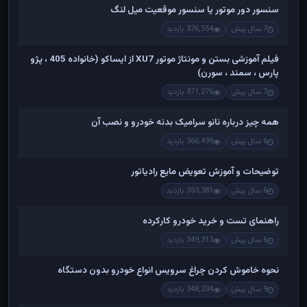
سنسور دور موتور یا سنسور موقعیت میل لنگ
7 سال پیش
376,554 بازدید
فیلم آموزشی بستن و مونتاژ موتور XU7 از ایساکو (خانواده 405 ، پژو
پارس ، سمند ، سورن)
7 سال پیش
371,276 بازدید
همه چیز درباره نانو سرامیک بدنه خودرو و نصب آن
6 سال پیش
366,499 بازدید
توضیحات و آموزش تعویض مایع رادیاتور
6 سال پیش
353,381 بازدید
راهنمای تست و خريد خودرو کارکرده
6 سال پیش
349,313 بازدید
نحوه خاموش کردن چراغ سرویس انواع خودرو بدون دستگاه
9 سال پیش
348,234 بازدید