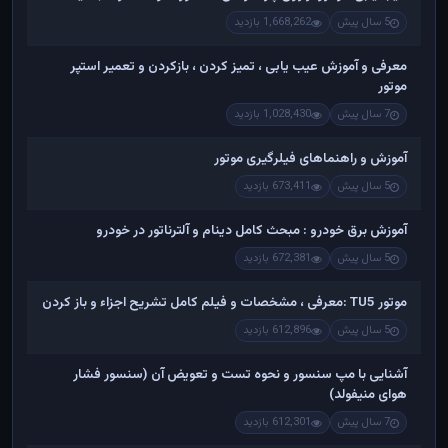
5 سال پیش
1,668,262 بازدید
معرفی و آموزش عیب یابی ، تمیز کردن ، بازکردن و تعمیر استپر
موتور
7 سال پیش
1,028,430 بازدید
آموزش و راهنماهای فیلرگیری موتور
5 سال پیش
673,411 بازدید
آموزش برق خودرو : مبحث کامل دینام و آلترناتور در خودرو
5 سال پیش
672,381 بازدید
موتور TU5 :معرفی ، مشخصات و فیلم کامل تشریح اجزاء و باز کردن
5 سال پیش
612,896 بازدید
آشنایی با مپ سنسور و نحوه تست و تعویض آن (سنسور فشار
هوای منیفولد)
7 سال پیش
612,301 بازدید