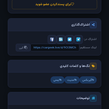
برای پسندکردن عضو شوید
اشتراک‌گذاری
اشتراک در:
لینک مستقیم:
https://cargeek.live/d/9Ct3MCh
کپی
تگ‌ها و کلمات کلیدی
گیربکس
امنیت
ایمنی
توضیحات