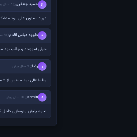
حمید جعغری
ح
7 سال پیش
درود.ممنون عالی بود.متشکر 
داوود عباس اقدم
د
8 سال پیش
خیلی آموزنده و جالب بود م
رضا
ر
9 سال پیش
واقعا عالی بود ممنون از شما
armin
a
10 سال پیش
نحوه پلیش ونوسازی داخل کاسه