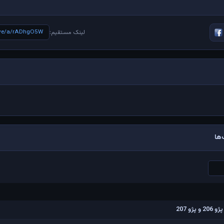
live/a/rADhgO5W
لینک مستقیم:
ها
و 207