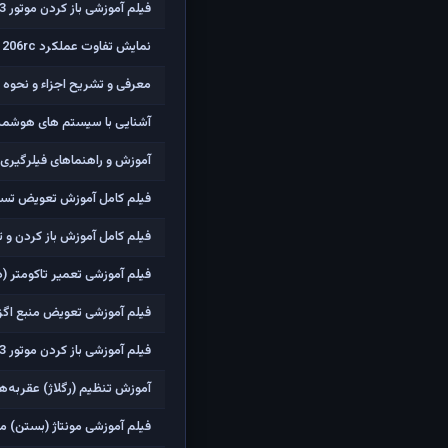
فیلم آموزشی باز کردن موتور TU3 (موتور 206 تیپ 2)
نمایش تفاوت عملکرد 206rc با استفاده از سیستم ESP/ASR و بدون آن
معرفی و تشریح اجزاء و نحوه ع
آشنایی با سیستم های هوشمند ، BSI و آپشن های غیرفعال در 
آموزش و راهنماهای فیلرگیری 
فیلم کامل آموزش تعویض تسمه ت
فیلم کامل آموزش باز کردن و تعویض واش
فیلم آموزشی تعمیر تاکومتر (دورسنج موتور) پژو 06
فیلم آموزشی تعویض منبع اگزوز 
فیلم آموزشی باز کردن موتور TU3 (موتور 206 تیپ 2)
آموزش تنظیم (رگلاژ) عقربه‌های
فیلم آموزشی مونتاژ (بستن) موتور TU3 (موتور 206