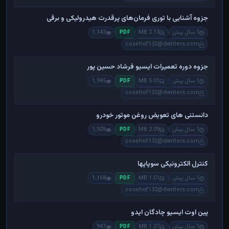
جزوه آشنایی با توری فرمان‌های پرقدرت هیدرولیکی و برقی
1 سال پیش
2.13 MB
1,143
PDF
cosehof132@dwriters.com
جزوه دوره تعمیرات ایسیو فرشاد حسین پور
1 سال پیش
5.01 MB
1,945
PDF
cosehof132@dwriters.com
دانستنی های تعویض روغن موتور خودرو
1 سال پیش
2.09 MB
1,505
PDF
cosehof132@dwriters.com
کنترل الکترونیکی سوپاپها
1 سال پیش
1.01 MB
1,168
PDF
cosehof132@dwriters.com
پین اوت ایسیو چادگان ایدو
1 سال پیش
1.27 MB
947
PDF