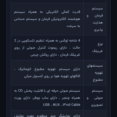
سیستم
قدرت کمکی الکتریکی به همراه سیستم
فرمان و
هوشمند الکترونیکی فرمان و سیستم حساس
هدایت
به سرعت
پذیری
4 شاخه لوکس به همراه تنظیم تلسکوپی در 2
نوع
حالت ، دارای ریموت کنترل صوتی از روی
غربیلک
غربیلک فرمان ، دارای روکش چرمی
سیستمهای
دارای سیستم تهویه مطبوع اتوماتیک ،
تهویه
کانالهای تهویه هوا بر روی کنسول میانی
مطبوع
سیستم
سیستم صوتی حرفه ای با قابلیت پخش CD به
صوتی و
همراه چنجر ، دارای ساب ووفر، دارای پورت
تصویری
USB ، AUX ، iPod Cable
دارای نمایشگر چند منظوره جهت نمایش