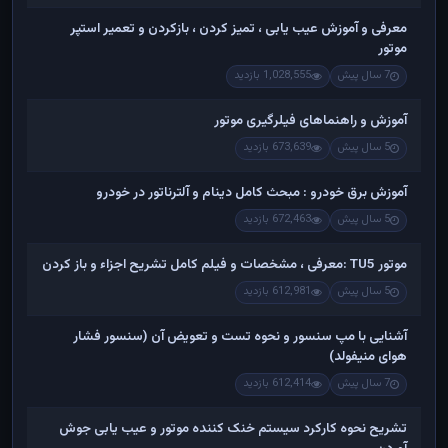
معرفی و آموزش عیب یابی ، تمیز کردن ، بازکردن و تعمیر استپر
موتور
7 سال پیش
1,028,555 بازدید
آموزش و راهنماهای فیلرگیری موتور
5 سال پیش
673,639 بازدید
آموزش برق خودرو : مبحث کامل دینام و آلترناتور در خودرو
5 سال پیش
672,463 بازدید
موتور TU5 :معرفی ، مشخصات و فیلم کامل تشریح اجزاء و باز کردن
5 سال پیش
612,981 بازدید
آشنایی با مپ سنسور و نحوه تست و تعویض آن (سنسور فشار
هوای منیفولد)
7 سال پیش
612,414 بازدید
تشریح نحوه کارکرد سیستم خنک کننده موتور و عیب یابی جوش