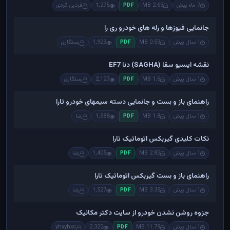
7 ماه پیش
2.63 MB
1,275
فردین گردی
PDF
جانمایی فیوزها و رله های خودرو ری را
1 سال پیش
0.53 MB
1,923
رستگاری
PDF
نقشه ایسیو سقا (SAGHA) دنا EF7
1 سال پیش
1.6 MB
2,127
رستگاری
PDF
راهنمای باز و بست و جانمایی دسته سیمهای خودرو تارا
1 سال پیش
1.8 MB
1,588
رضا
PDF
نکات کلیدی گیربکس اتوماتیک تارا
1 سال پیش
2.82 MB
1,405
رضا
PDF
راهنمای باز و بست گیربکس اتوماتیک تارا
1 سال پیش
3.35 MB
1,527
رضا
PDF
جزوه روشن نشدن خودرو از سایت دکتر مکانیک
1 سال پیش
11.79 MB
2,322
yhxyhxc
PDF