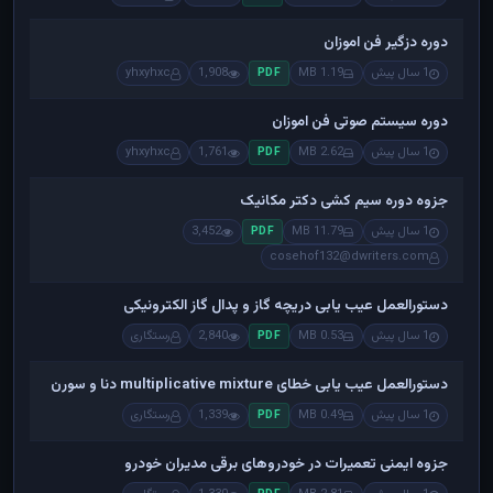
دوره دزگیر فن اموزان
1 سال پیش
1.19 MB
1,908
yhxyhxc
PDF
دوره سیستم صوتی فن اموزان
1 سال پیش
2.62 MB
1,761
yhxyhxc
PDF
جزوه دوره سیم کشی دکتر مکانیک
1 سال پیش
11.79 MB
3,452
PDF
cosehof132@dwriters.com
دستورالعمل عیب یابی دریچه گاز و پدال گاز الکترونیکی
1 سال پیش
0.53 MB
2,840
رستگاری
PDF
دستورالعمل عیب یابی خطای multiplicative mixture دنا و سورن
1 سال پیش
0.49 MB
1,339
رستگاری
PDF
جزوه ایمنی تعمیرات در خودروهای برقی مدیران خودرو