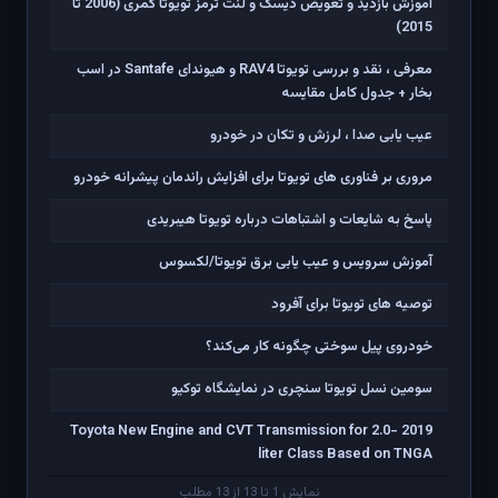
آموزش بازدید و تعویض دیسک و لنت ترمز تویوتا کمری (2006 تا
2015)
معرفی ، نقد و بررسی تویوتا RAV4 و هیوندای Santafe در اسب
بخار + جدول کامل مقایسه
عیب یابی صدا ، لرزش و تکان در خودرو
مروری بر فناوری های تویوتا برای افزایش راندمان پیشرانه خودرو
پاسخ به شایعات و اشتباهات درباره تویوتا هیبریدی
آموزش سرویس و عیب یابی برق تویوتا/لکسوس
توصیه های تویوتا برای آفرود
خودروی پیل سوختی چگونه کار می‌کند؟
سومین نسل تویوتا سنچری در نمایشگاه توکیو
2019 Toyota New Engine and CVT Transmission for 2.0-
liter Class Based on TNGA
نمایش 1 تا 13 از 13 مطلب