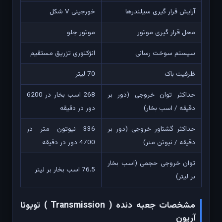
آرایش قرار گیری سیلندرها
خورجینی V شکل
محل قرار گیری موتور
موتور جلو
سیستم سوخت رسانی
انژکتوری تزریق مستقیم
ظرفیت باک
70 لیتر
حداکثر توان خروجی (دور بر
268 اسب بخار در 6200
دقیقه / اسب بخار)
دور در دقیقه
حداکثر گشتاور خروجی (دور بر
336 نیوتون متر در
دقیقه / نیوتن متر)
4700 دور در دقیقه
توان خروجی حجمی (اسب بخار
76.5 اسب بخار بر لیتر
بر لیتر)
مشخصات جعبه دنده ( Transmission ) تویوتا
آریون