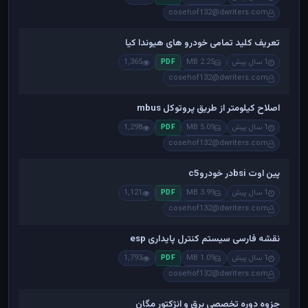
cosehof132@dwriters.com
تعریف کلید تمامی خودرو های هیوندا کیا
1 سال پیش
2.25 MB
1,365
PDF
cosehof132@dwriters.com
اصلاح کیلومتر از طریق پروتوکل mbus
1 سال پیش
5.09 MB
1,298
PDF
cosehof132@dwriters.com
پین اوت bsiدر خودروc5
1 سال پیش
3.99 MB
1,121
PDF
cosehof132@dwriters.com
نقشه فارسی سیستم کنترل پایداری esp
1 سال پیش
1.09 MB
1,793
PDF
cosehof132@dwriters.com
جزوه دوره تخصصی برق و انژکتور مگان