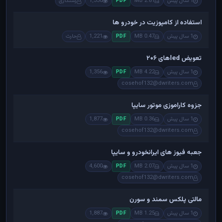
1 سال پیش
2.81 MB
1,330
رستگاری
PDF
استفاده از کامپوزیت در خودرو ها
1 سال پیش
0.47 MB
1,221
حارث
PDF
تعویض ledهای ۲۰۶
1 سال پیش
4.22 MB
1,356
PDF
cosehof132@dwriters.com
جزوه کاراموزی موتور سایپا
1 سال پیش
0.36 MB
1,877
PDF
cosehof132@dwriters.com
جعبه فیوز های ایرانخودرو و سایپا
1 سال پیش
2.07 MB
4,600
PDF
cosehof132@dwriters.com
مالتی پلکس سمند و سورن
1 سال پیش
1.25 MB
1,887
PDF