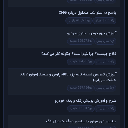
پاسخ به سئوالات متداول درباره CNG
10 سال پیش
410,596 بازدید
آموزش برق خودرو : باتری خودرو
4 سال پیش
395,773 بازدید
کلاچ چیست؟ چرا لازم است؟ چگونه کار می کند؟
7 سال پیش
394,757 بازدید
آموزش تعویض تسمه تایم پژو 405،پارس و سمند (موتور XU7
هشت سوپاپ)
6 سال پیش
389,134 بازدید
شرح و آموزش پولیش رنگ و بدنه خودرو
6 سال پیش
381,017 بازدید
سنسور دور موتور یا سنسور موقعیت میل لنگ