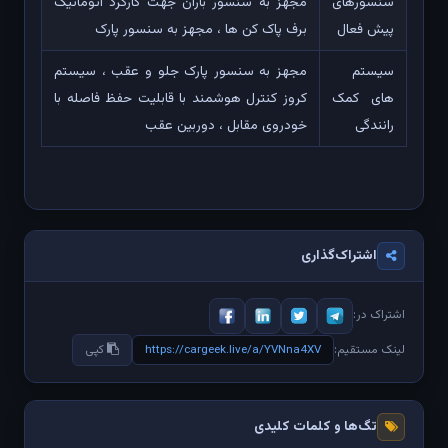
سنسورهای
مجهز به سنسور باران جهت کارکرد اتوماتیک
پیش فعال
برف پاک کن ها ، مجهز به سنسور پارک
سیستم
مجهز به سنسور پارک جلو و عقب ، سیستم
های کمک
کروز کنترل هوشمند با قابلیت حفظ فاصله با
رانندگی
خودروی مقابل ، دوربین عقب
اشتراک‌گذاری
اشتراک در:
https://cargeek.live/a/YVNna4XV
لینک مستقیم:
کپی
تگ‌ها و کلمات کلیدی