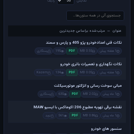
نمایش
ردیف
عنوان — مرتب‌شده براساس جدیدترین
عنوان — مرتب‌شده براساس جدیدترین
نکات فنی امدادخودرو پژو 405 و پارس و سمند
1 هفته پیش
0.55 MB
195
رستگاری
PDF
نکات نگهداری و تعمیرات باتری خودرو
1 هفته پیش
0.05 MB
134
Kazem
PDF
مبانی سوخت رسانی و انژکتور موتورسیکلت
1 ماه پیش
2.02 MB
630
رستگاری
PDF
نقشه برقی تهویه مطبوع 206 اکوماکس با ایسیو MAW
1 ماه پیش
0.86 MB
561
نوید
PDF
سنسور های خودرو