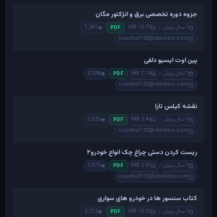
جزوه دوره تخصصی برق و انژکتور مگان
1 سال پیش
10.73 MB
1,261
PDF
cosehof132@dwriters.com
پین اوت ایسیو دلفی
1 سال پیش
1.14 MB
2,338
PDF
cosehof132@dwriters.com
نقشه کیلس تارا
1 سال پیش
2.44 MB
1,625
PDF
cosehof132@dwriters.com
ریست کردن دستی چراغ چک انواع خودرو۲
1 سال پیش
2.47 MB
1,575
PDF
cosehof132@dwriters.com
کتاب سنسور ها در خودرو های سواری
1 سال پیش
10.52 MB
2,712
PDF