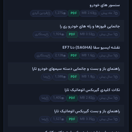
سنسور های خودرو
7 ماه پیش
2.63 MB
1,275
فردین گردی
PDF
جانمایی فیوزها و رله های خودرو ری را
1 سال پیش
0.53 MB
1,924
رستگاری
PDF
نقشه ایسیو سقا (SAGHA) دنا EF7
1 سال پیش
1.6 MB
2,128
رستگاری
PDF
راهنمای باز و بست و جانمایی دسته سیمهای خودرو تارا
1 سال پیش
1.8 MB
1,588
رضا
PDF
نکات کلیدی گیربکس اتوماتیک تارا
1 سال پیش
2.82 MB
1,405
رضا
PDF
راهنمای باز و بست گیربکس اتوماتیک تارا
1 سال پیش
3.35 MB
1,527
رضا
PDF