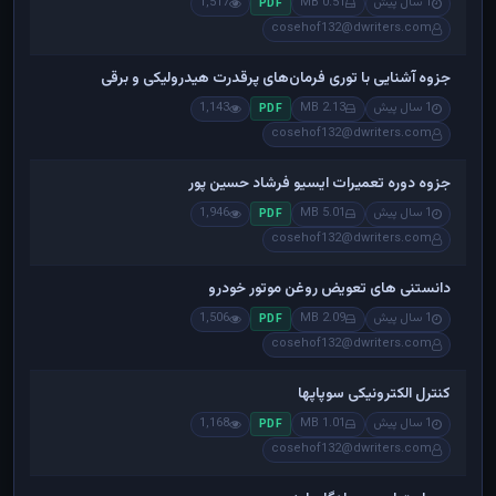
1 سال پیش
0.51 MB
1,517
PDF
cosehof132@dwriters.com
جزوه آشنایی با توری فرمان‌های پرقدرت هیدرولیکی و برقی
1 سال پیش
2.13 MB
1,143
PDF
cosehof132@dwriters.com
جزوه دوره تعمیرات ایسیو فرشاد حسین پور
1 سال پیش
5.01 MB
1,946
PDF
cosehof132@dwriters.com
دانستنی های تعویض روغن موتور خودرو
1 سال پیش
2.09 MB
1,506
PDF
cosehof132@dwriters.com
کنترل الکترونیکی سوپاپها
1 سال پیش
1.01 MB
1,168
PDF
cosehof132@dwriters.com