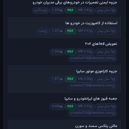
جزوه ایمنی تعمیرات در خودروهای برقی مدیران خودرو
1 سال پیش
2.81 MB
1,330
رستگاری
PDF
استفاده از کامپوزیت در خودرو ها
1 سال پیش
0.47 MB
1,221
حارث
PDF
تعویض ledهای ۲۰۶
1 سال پیش
4.22 MB
1,356
PDF
cosehof132@dwriters.com
جزوه کاراموزی موتور سایپا
1 سال پیش
0.36 MB
1,877
PDF
cosehof132@dwriters.com
جعبه فیوز های ایرانخودرو و سایپا
1 سال پیش
2.07 MB
4,600
PDF
cosehof132@dwriters.com
مالتی پلکس سمند و سورن