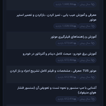
5 سال پیش
1,668,366 بازدید
معرفی و آموزش عیب یابی ، تمیز کردن ، بازکردن و تعمیر استپر
موتور
7 سال پیش
1,028,556 بازدید
آموزش و راهنماهای فیلرگیری موتور
5 سال پیش
673,641 بازدید
آموزش برق خودرو : مبحث کامل دینام و آلترناتور در خودرو
5 سال پیش
672,464 بازدید
موتور TU5 :معرفی ، مشخصات و فیلم کامل تشریح اجزاء و باز کردن
5 سال پیش
612,982 بازدید
آشنایی با مپ سنسور و نحوه تست و تعویض آن (سنسور فشار
هوای منیفولد)
7 سال پیش
612,416 بازدید