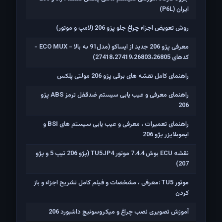
ايران (P6L)
روش تعویض اجزاء چراغ جلو پژو 206 (لامپ و موتور)
معرفی پژو 206 جدید از ایساکو (مدل91 به بالا - ECO MUX -
کدهای 27418،27419،26803،26805)
راهنمای کامل نقشه های برقی پژو 206 مولتی پلکس
راهنمای معرفی و عیب یابی سیستم ضدقفل ترمز ABS پژو
206
راهنمای تعمیرات ، معرفی و عیب یابی سیستم های BSI و
ایموبلایزر پژو 206
نقشه ECU بوش 7.4.4 موتور TU5JP4 (پژو 206 تیپ 5 و پژو
207)
موتور TU5 :معرفی ، مشخصات و فیلم کامل تشریح اجزاء و باز
کردن
آموزش تصویری نصب چراغ و میکروسوئیچ داشبورد 206