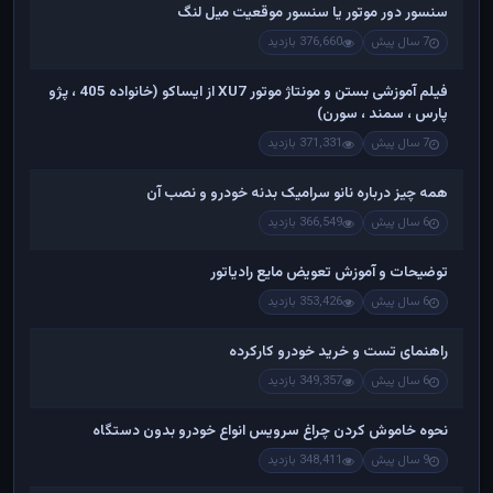
سنسور دور موتور یا سنسور موقعیت میل لنگ
7 سال پیش
376,660 بازدید
فیلم آموزشی بستن و مونتاژ موتور XU7 از ایساکو (خانواده 405 ، پژو
پارس ، سمند ، سورن)
7 سال پیش
371,331 بازدید
همه چیز درباره نانو سرامیک بدنه خودرو و نصب آن
6 سال پیش
366,549 بازدید
توضیحات و آموزش تعویض مایع رادیاتور
6 سال پیش
353,426 بازدید
راهنمای تست و خريد خودرو کارکرده
6 سال پیش
349,357 بازدید
نحوه خاموش کردن چراغ سرویس انواع خودرو بدون دستگاه
9 سال پیش
348,411 بازدید