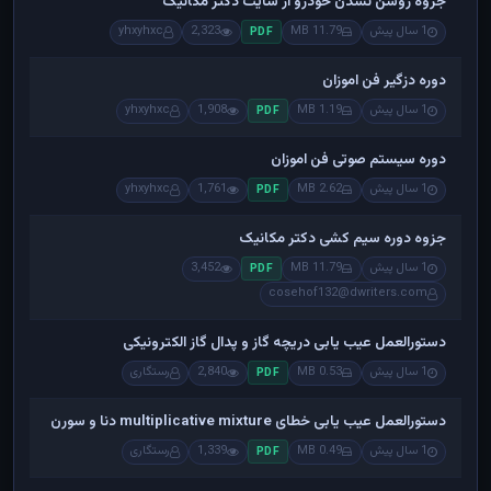
جزوه روشن نشدن خودرو از سایت دکتر مکانیک
1 سال پیش
11.79 MB
2,323
yhxyhxc
PDF
دوره دزگیر فن اموزان
1 سال پیش
1.19 MB
1,908
yhxyhxc
PDF
دوره سیستم صوتی فن اموزان
1 سال پیش
2.62 MB
1,761
yhxyhxc
PDF
جزوه دوره سیم کشی دکتر مکانیک
1 سال پیش
11.79 MB
3,452
PDF
cosehof132@dwriters.com
دستورالعمل عیب یابی دریچه گاز و پدال گاز الکترونیکی
1 سال پیش
0.53 MB
2,840
رستگاری
PDF
دستورالعمل عیب یابی خطای multiplicative mixture دنا و سورن
1 سال پیش
0.49 MB
1,339
رستگاری
PDF