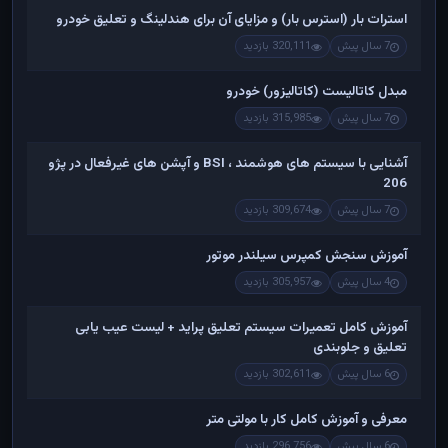
استرات بار (استرس بار) و مزایای آن برای هندلینگ و تعلیق خودرو
7 سال پیش
320,111 بازدید
مبدل کاتالیست (کاتالیزور) خودرو
7 سال پیش
315,985 بازدید
آشنایی با سیستم های هوشمند ، BSI و آپشن های غیرفعال در پژو
206
7 سال پیش
309,674 بازدید
آموزش سنجش کمپرس سیلندر موتور
4 سال پیش
305,957 بازدید
آموزش کامل تعمیرات سیستم تعلیق پراید + لیست عیب یابی
تعلیق و جلوبندی
6 سال پیش
302,611 بازدید
معرفی و آموزش کامل کار با مولتی متر
6 سال پیش
296,756 بازدید