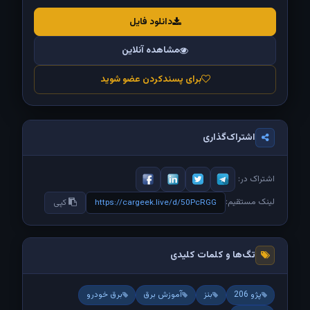
دانلود فایل
مشاهده آنلاین
برای پسندکردن عضو شوید
اشتراک‌گذاری
اشتراک در:
لینک مستقیم:
https://cargeek.live/d/50PcRGG
کپی
تگ‌ها و کلمات کلیدی
پژو 206
بنز
آموزش برق
برق خودرو