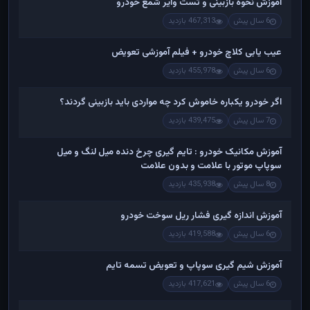
آموزش نحوه بازبینی و تست وایر شمع خودرو
6 سال پیش
467,313 بازدید
عیب یابی کلاچ خودرو + فیلم آموزشی تعویض
6 سال پیش
455,978 بازدید
اگر خودرو یکباره خاموش کرد چه مواردی باید بازبینی گردند؟
7 سال پیش
439,475 بازدید
آموزش مکانیک خودرو : تایم گیری چرخ دنده میل لنگ و میل
سوپاپ موتور با علامت و بدون علامت
8 سال پیش
435,938 بازدید
آموزش اندازه گیری فشار ریل سوخت خودرو
6 سال پیش
419,588 بازدید
آموزش شیم گیری سوپاپ و تعویض تسمه تایم
6 سال پیش
417,621 بازدید