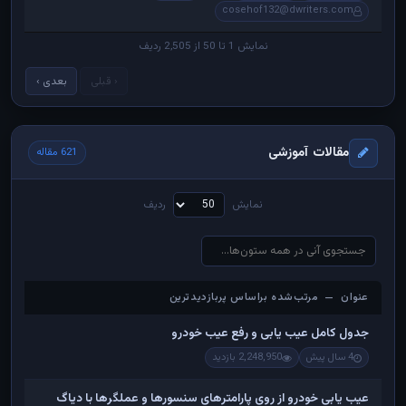
cosehof132@dwriters.com
نمایش 1 تا 50 از 2,505 ردیف
‹ قبلی
بعدی ›
مقالات آموزشی
621 مقاله
نمایش
ردیف
عنوان — مرتب‌شده براساس پربازدیدترین
عنوان — مرتب‌شده براساس پربازدیدترین
جدول کامل عیب یابی و رفع عیب خودرو
4 سال پیش
2,248,950 بازدید
عیب یابی خودرو از روی پارامترهای سنسورها و عملگرها با دیاگ