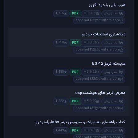
عیب یابی با دود اگزوز
1 سال پیش
0.56 MB
1,715
PDF
cosehof132@dwriters.com
دیکشنری اصلاحات خودرو
1 سال پیش
0.51 MB
1,710
PDF
cosehof132@dwriters.com
سیستم ترمز ESP 2
1 سال پیش
9.23 MB
1,485
PDF
cosehof132@dwriters.com
معرفی ترمز های هوشمندesp
1 سال پیش
0.99 MB
1,222
PDF
cosehof132@dwriters.com
کتاب راهنمای تعمیرات و سرویس ترمز absایرانخودرو
1 سال پیش
8.99 MB
1,449
PDF
cosehof132@dwriters.com