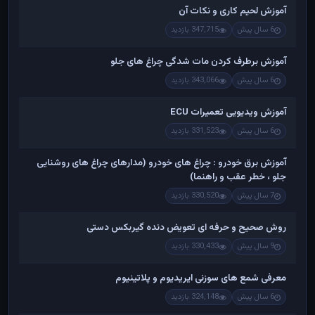
آموزش لحیم کاری و نکات آن
6 سال پیش
347,715 بازدید
آموزش برطرف کردن مات شدگی چراغ های جلو
6 سال پیش
343,066 بازدید
آموزش ویدیویی تعمیرات ECU
6 سال پیش
331,523 بازدید
آموزش برق خودرو : چراغ های خودرو (مدارهای چراغ های روشنایی
جلو ، خطر عقب و راهنما)
7 سال پیش
330,520 بازدید
روش صحیح و حرفه ای تعویض دنده گیربکس دستی
9 سال پیش
330,433 بازدید
معرفی شمع های سوزنی ایریدیوم و پلاتینیوم
6 سال پیش
324,148 بازدید