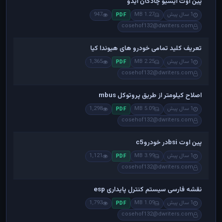
پین اوت ایسیو چادگان ایدو
1 سال پیش
1.27 MB
947
PDF
cosehof132@dwriters.com
تعریف کلید تمامی خودرو های هیوندا کیا
1 سال پیش
2.25 MB
1,365
PDF
cosehof132@dwriters.com
اصلاح کیلومتر از طریق پروتوکل mbus
1 سال پیش
5.09 MB
1,298
PDF
cosehof132@dwriters.com
پین اوت bsiدر خودروc5
1 سال پیش
3.99 MB
1,121
PDF
cosehof132@dwriters.com
نقشه فارسی سیستم کنترل پایداری esp
1 سال پیش
1.09 MB
1,793
PDF
cosehof132@dwriters.com