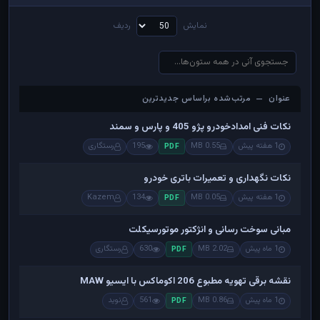
نمایش
ردیف
عنوان — مرتب‌شده براساس جدیدترین
عنوان — مرتب‌شده براساس جدیدترین
نکات فنی امدادخودرو پژو 405 و پارس و سمند
1 هفته پیش
0.55 MB
195
رستگاری
PDF
نکات نگهداری و تعمیرات باتری خودرو
1 هفته پیش
0.05 MB
134
Kazem
PDF
مبانی سوخت رسانی و انژکتور موتورسیکلت
1 ماه پیش
2.02 MB
630
رستگاری
PDF
نقشه برقی تهویه مطبوع 206 اکوماکس با ایسیو MAW
1 ماه پیش
0.86 MB
561
نوید
PDF