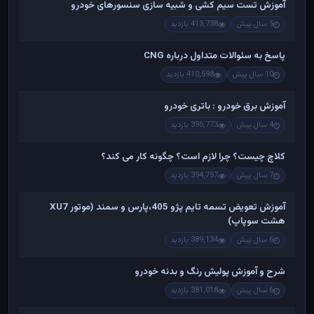
آموزش تست سیم کشی و شبیه سازی سنسورهای خودرو
5 سال پیش
413,738 بازدید
پاسخ به سئوالات متداول درباره CNG
10 سال پیش
410,598 بازدید
آموزش برق خودرو : باتری خودرو
4 سال پیش
395,773 بازدید
کلاچ چیست؟ چرا لازم است؟ چگونه کار می کند؟
7 سال پیش
394,757 بازدید
آموزش تعویض تسمه تایم پژو 405،پارس و سمند (موتور XU7
هشت سوپاپ)
6 سال پیش
389,134 بازدید
شرح و آموزش پولیش رنگ و بدنه خودرو
6 سال پیش
381,018 بازدید