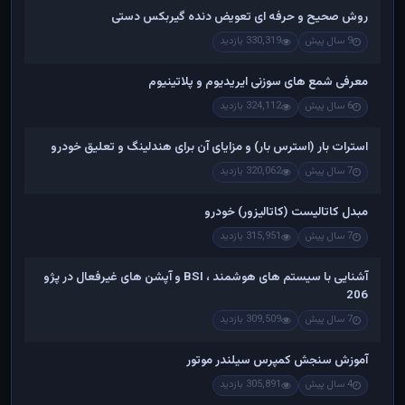
روش صحیح و حرفه ای تعویض دنده گیربکس دستی
9 سال پیش
330,319 بازدید
معرفی شمع های سوزنی ایریدیوم و پلاتینیوم
6 سال پیش
324,112 بازدید
استرات بار (استرس بار) و مزایای آن برای هندلینگ و تعلیق خودرو
7 سال پیش
320,062 بازدید
مبدل کاتالیست (کاتالیزور) خودرو
7 سال پیش
315,951 بازدید
آشنایی با سیستم های هوشمند ، BSI و آپشن های غیرفعال در پژو
206
7 سال پیش
309,509 بازدید
آموزش سنجش کمپرس سیلندر موتور
4 سال پیش
305,891 بازدید