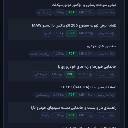
مبانی سوخت رسانی و انژکتور موتورسیکلت
1 ماه پیش
2.02 MB
570
رستگاری
PDF
نقشه برقی تهویه مطبوع 206 اکوماکس با ایسیو MAW
1 ماه پیش
0.86 MB
524
نوید
PDF
سنسور های خودرو
7 ماه پیش
2.63 MB
1,200
فردین گردی
PDF
جانمایی فیوزها و رله های خودرو ری را
1 سال پیش
0.53 MB
1,872
رستگاری
PDF
نقشه ایسیو سقا (SAGHA) دنا EF7
1 سال پیش
1.6 MB
2,074
رستگاری
PDF
راهنمای باز و بست و جانمایی دسته سیمهای خودرو تارا
1 سال پیش
1.8 MB
1,515
رضا
PDF