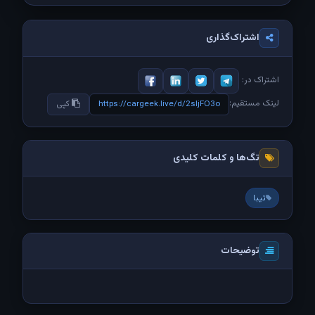
اشتراک‌گذاری
اشتراک در:
لینک مستقیم:
https://cargeek.live/d/2sIjFO3o
کپی
تگ‌ها و کلمات کلیدی
تیبا
توضیحات