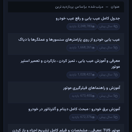
عنوان — مرتب‌شده براساس پربازدیدترین
عنوان — مرتب‌شده براساس پربازدیدترین
جدول کامل عیب یابی و رفع عیب خودرو
4 سال پیش
2,248,783 بازدید
عیب یابی خودرو از روی پارامترهای سنسورها و عملگرها با دیاگ
5 سال پیش
1,668,261 بازدید
معرفی و آموزش عیب یابی ، تمیز کردن ، بازکردن و تعمیر استپر
موتور
7 سال پیش
1,028,427 بازدید
آموزش و راهنماهای فیلرگیری موتور
5 سال پیش
673,400 بازدید
آموزش برق خودرو : مبحث کامل دینام و آلترناتور در خودرو
5 سال پیش
672,376 بازدید
موتور TU5 :معرفی ، مشخصات و فیلم کامل تشریح اجزاء و باز کردن