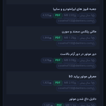
جعبه فیوز های ایرانخودرو و سایپا
1 سال پیش
2.07 MB
4,525
PDF
cosehof132@dwriters.com
مالتی پلکس سمند و سورن
1 سال پیش
1.25 MB
1,844
PDF
cosehof132@dwriters.com
دور موتور در دور آرام بالاست
1 سال پیش
0.59 MB
1,678
PDF
cosehof132@dwriters.com
معرفی موتور پراید b3
1 سال پیش
2.97 MB
1,825
PDF
cosehof132@dwriters.com
دلایل داغ شدن موتور
1 سال پیش
1.1 MB
1,681
PDF