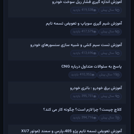
آموزش اندازه گیری فشار ریل سوخت خودرو
6 سال پیش
419,538 بازدید
آموزش شیم گیری سوپاپ و تعویض تسمه تایم
6 سال پیش
417,579 بازدید
آموزش تست سیم کشی و شبیه سازی سنسورهای خودرو
5 سال پیش
413,696 بازدید
پاسخ به سئوالات متداول درباره CNG
10 سال پیش
410,352 بازدید
آموزش برق خودرو : باتری خودرو
4 سال پیش
395,751 بازدید
کلاچ چیست؟ چرا لازم است؟ چگونه کار می کند؟
7 سال پیش
394,716 بازدید
آموزش تعویض تسمه تایم پژو 405،پارس و سمند (موتور XU7