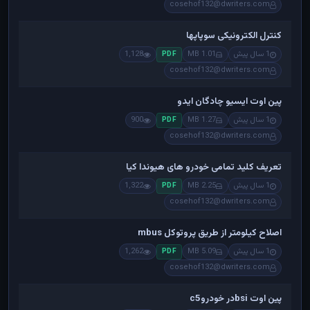
cosehof132@dwriters.com
کنترل الکترونیکی سوپاپها
1 سال پیش
1.01 MB
1,128
PDF
cosehof132@dwriters.com
پین اوت ایسیو چادگان ایدو
1 سال پیش
1.27 MB
900
PDF
cosehof132@dwriters.com
تعریف کلید تمامی خودرو های هیوندا کیا
1 سال پیش
2.25 MB
1,322
PDF
cosehof132@dwriters.com
اصلاح کیلومتر از طریق پروتوکل mbus
1 سال پیش
5.09 MB
1,262
PDF
cosehof132@dwriters.com
پین اوت bsiدر خودروc5