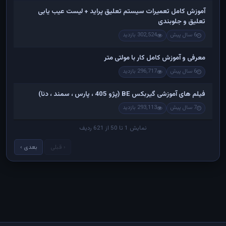
آموزش کامل تعمیرات سیستم تعلیق پراید + لیست عیب یابی
تعلیق و جلوبندی
6 سال پیش
302,524 بازدید
معرفی و آموزش کامل کار با مولتی متر
6 سال پیش
296,717 بازدید
فیلم های آموزشی گیربکس BE (پژو 405 ، پارس ، سمند ، دنا)
7 سال پیش
293,113 بازدید
نمایش 1 تا 50 از 621 ردیف
‹ قبلی
بعدی ›