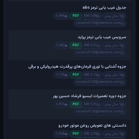
جدول عیب یابی ترمز abs
1 سال پیش
0.88 MB
1,949
PDF
cosehof132@dwriters.com
سرویس عیب یابی ترمز پراید
1 سال پیش
0.51 MB
1,482
PDF
cosehof132@dwriters.com
جزوه آشنایی با توری فرمان‌های پرقدرت هیدرولیکی و برقی
1 سال پیش
2.13 MB
1,129
PDF
cosehof132@dwriters.com
جزوه دوره تعمیرات ایسیو فرشاد حسین پور
1 سال پیش
5.01 MB
1,870
PDF
cosehof132@dwriters.com
دانستنی های تعویض روغن موتور خودرو
1 سال پیش
2.09 MB
1,458
PDF