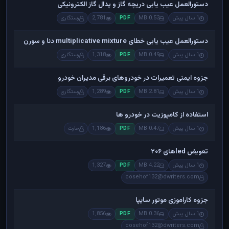
دستورالعمل عیب یابی دریچه گاز و پدال گاز الکترونیکی
1 سال پیش
0.53 MB
2,781
رستگاری
PDF
دستورالعمل عیب یابی خطای multiplicative mixture دنا و سورن
1 سال پیش
0.49 MB
1,318
رستگاری
PDF
جزوه ایمنی تعمیرات در خودروهای برقی مدیران خودرو
1 سال پیش
2.81 MB
1,289
رستگاری
PDF
استفاده از کامپوزیت در خودرو ها
1 سال پیش
0.47 MB
1,186
حارث
PDF
تعویض ledهای ۲۰۶
1 سال پیش
4.22 MB
1,327
PDF
cosehof132@dwriters.com
جزوه کاراموزی موتور سایپا
1 سال پیش
0.36 MB
1,856
PDF
cosehof132@dwriters.com