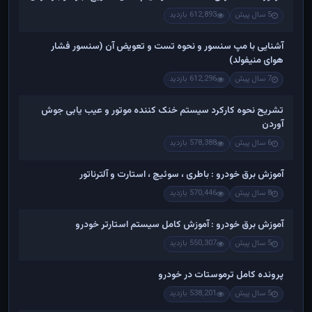
5 سال پیش
612,893 بازدید
آشنایی با مپ سنسور و نحوه تست و تعویض آن (سنسور فشار
هوای منیفولد)
7 سال پیش
612,296 بازدید
تشریح نحوه کارکرد سیستم خنک کننده موتور و عیب یابی جوش
آوردن
6 سال پیش
578,388 بازدید
آموزش برق خودرو : باطری ، سوئیچ ، استارت و آلترناتور
8 سال پیش
570,446 بازدید
آموزش برق خودرو : آموزش کامل سیستم استارتر خودرو
5 سال پیش
550,307 بازدید
پرونده کامل ترموستات در خودرو
5 سال پیش
538,201 بازدید