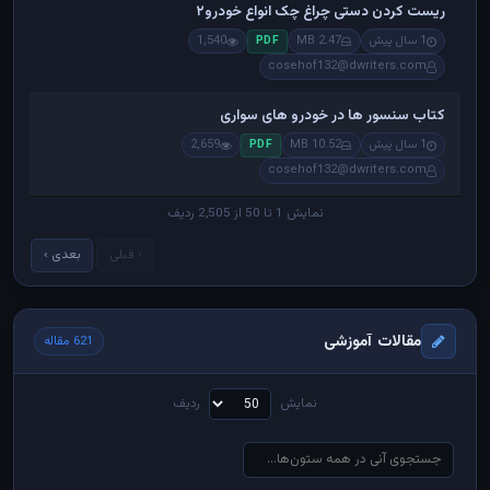
ریست کردن دستی چراغ چک انواع خودرو۲
1 سال پیش
2.47 MB
1,540
PDF
cosehof132@dwriters.com
کتاب سنسور ها در خودرو های سواری
1 سال پیش
10.52 MB
2,659
PDF
cosehof132@dwriters.com
نمایش 1 تا 50 از 2,505 ردیف
‹ قبلی
بعدی ›
مقالات آموزشی
621 مقاله
نمایش
ردیف