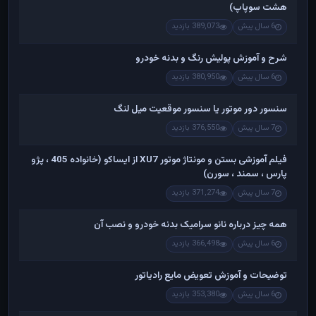
هشت سوپاپ)
6 سال پیش
389,073 بازدید
شرح و آموزش پولیش رنگ و بدنه خودرو
6 سال پیش
380,950 بازدید
سنسور دور موتور یا سنسور موقعیت میل لنگ
7 سال پیش
376,550 بازدید
فیلم آموزشی بستن و مونتاژ موتور XU7 از ایساکو (خانواده 405 ، پژو
پارس ، سمند ، سورن)
7 سال پیش
371,274 بازدید
همه چیز درباره نانو سرامیک بدنه خودرو و نصب آن
6 سال پیش
366,498 بازدید
توضیحات و آموزش تعویض مایع رادیاتور
6 سال پیش
353,380 بازدید