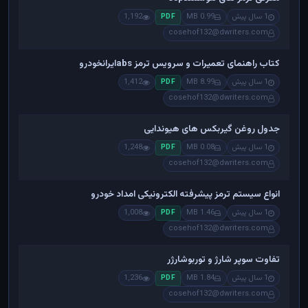
1 سال پیش
0.99 MB
1,192
PDF
cosehof132@dwriters.com
کتاب راهنمای تعمیرات و سرویس ترمز absایرانخودرو
1 سال پیش
8.99 MB
1,412
PDF
cosehof132@dwriters.com
جدول روغن گیربکس های هیوندایی
1 سال پیش
0.08 MB
1,248
PDF
cosehof132@dwriters.com
انواع سیستم ترمز پیشرفته الکترونیکی امداد خودرو
1 سال پیش
1.46 MB
1,008
PDF
cosehof132@dwriters.com
تفاوت سوپر شارژ و توربوشارژر
1 سال پیش
1.84 MB
1,236
PDF
cosehof132@dwriters.com