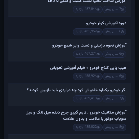
آموزش ساخت لامپ تست مثبت و منفی با LED
7 سال پیش
487,044 بازدید
دوره آموزشی کولر خودرو
6 سال پیش
481,952 بازدید
آموزش نحوه بازبینی و تست وایر شمع خودرو
6 سال پیش
467,274 بازدید
عیب یابی کلاچ خودرو + فیلم آموزشی تعویض
6 سال پیش
455,924 بازدید
اگر خودرو یکباره خاموش کرد چه مواردی باید بازبینی گردند؟
7 سال پیش
439,413 بازدید
آموزش مکانیک خودرو : تایم گیری چرخ دنده میل لنگ و میل
سوپاپ موتور با علامت و بدون علامت
8 سال پیش
435,822 بازدید