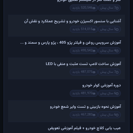
7 سال پیش
520,546 بازدید
آشنایی با سنسور اکسیژن خودرو و تشریح عملکرد و نقش آن
5 سال پیش
514,015 بازدید
آموزش سرویس روغن و فیلتر پژو 405 ، پژو پارس و سمند و ...
4 سال پیش
495,542 بازدید
آموزش ساخت لامپ تست مثبت و منفی با LED
7 سال پیش
487,075 بازدید
دوره آموزشی کولر خودرو
6 سال پیش
481,970 بازدید
آموزش نحوه بازبینی و تست وایر شمع خودرو
6 سال پیش
467,283 بازدید
عیب یابی کلاچ خودرو + فیلم آموزشی تعویض