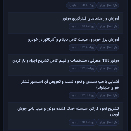
7 سال پیش
1,028,467 بازدید
آموزش و راهنماهای فیلرگیری موتور
5 سال پیش
673,473 بازدید
آموزش برق خودرو : مبحث کامل دینام و آلترناتور در خودرو
5 سال پیش
672,404 بازدید
موتور TU5 :معرفی ، مشخصات و فیلم کامل تشریح اجزاء و باز کردن
5 سال پیش
612,924 بازدید
آشنایی با مپ سنسور و نحوه تست و تعویض آن (سنسور فشار
هوای منیفولد)
7 سال پیش
612,330 بازدید
تشریح نحوه کارکرد سیستم خنک کننده موتور و عیب یابی جوش
آوردن
6 سال پیش
578,425 بازدید