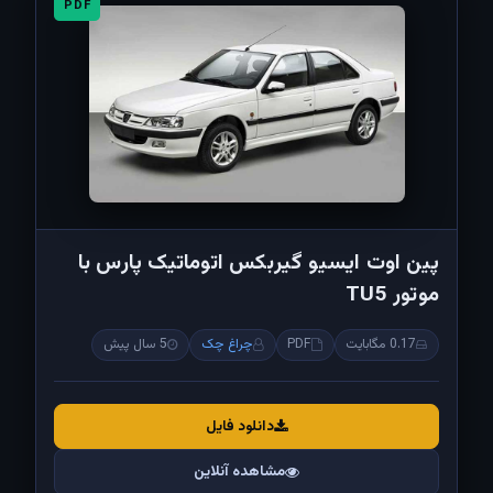
PDF
پين اوت ايسيو گيربکس اتوماتيک پارس با
موتور TU5
0.17 مگابایت
PDF
چراغ چک
5 سال پیش
دانلود فایل
مشاهده آنلاین