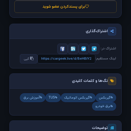
برای پسندکردن عضو شوید
اشتراک‌گذاری
اشتراک در:
لینک مستقیم:
https://cargeek.live/d/BeHBIY2
کپی
تگ‌ها و کلمات کلیدی
گیربکس
گیربکس اتوماتیک
TU5
آموزش برق
برق خودرو
توضیحات