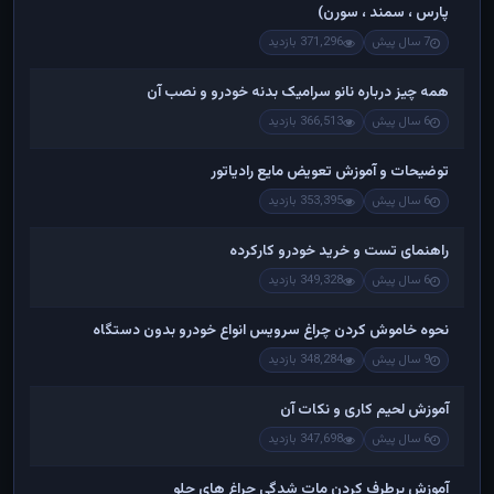
پارس ، سمند ، سورن)
7 سال پیش
371,296 بازدید
همه چیز درباره نانو سرامیک بدنه خودرو و نصب آن
6 سال پیش
366,513 بازدید
توضیحات و آموزش تعویض مایع رادیاتور
6 سال پیش
353,395 بازدید
راهنمای تست و خريد خودرو کارکرده
6 سال پیش
349,328 بازدید
نحوه خاموش کردن چراغ سرویس انواع خودرو بدون دستگاه
9 سال پیش
348,284 بازدید
آموزش لحیم کاری و نکات آن
6 سال پیش
347,698 بازدید
آموزش برطرف کردن مات شدگی چراغ های جلو