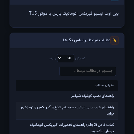
پين اوت ايسيو گيربکس اتوماتيک پارس با موتور TU5
مطالب مرتبط براساس تگ‌ها
نمایش
ردیف
عنوان مطلب
عنوان مطلب
راهنمای نصب کوئیک شیفتر
راهنمای عیب یابی موتور ، سیستم کلاچ و گیربکس و ترمزهای
پراید
کتاب کامل (2جلد) راهنمای تعمیرات گیربکس اتوماتیک
نیسان ماکسیما