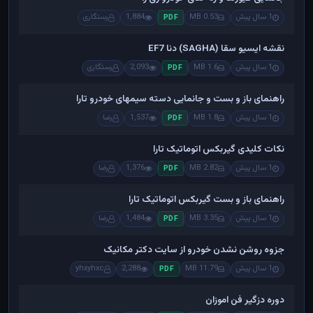
1 سال پیش
0.53 MB
1,884
رستگاری
PDF
نقشه ایسیو سقا (SAGHA) دنا EF7
1 سال پیش
1.6 MB
2,093
رستگاری
PDF
راهنمای باز و بست و جانمایی دسته سیمهای خودرو تارا
1 سال پیش
1.8 MB
1,537
رضا
PDF
نکات کلیدی گیربکس اتوماتیک تارا
1 سال پیش
2.82 MB
1,376
رضا
PDF
راهنمای باز و بست گیربکس اتوماتیک تارا
1 سال پیش
3.35 MB
1,484
رضا
PDF
جزوه روشن نشدن خودرو از سایت دکتر مکانیک
1 سال پیش
11.79 MB
2,288
yhxyhxc
PDF
دوره دزگیر فن اموزان