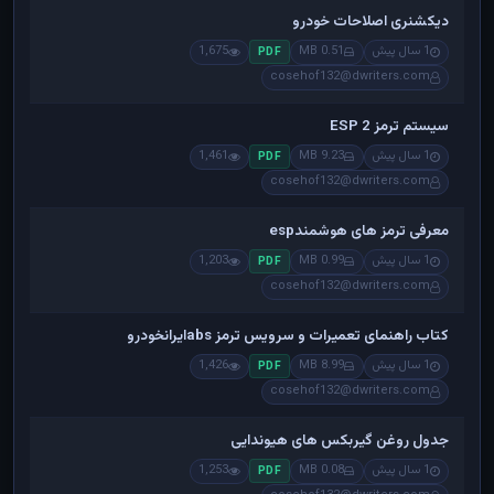
دیکشنری اصلاحات خودرو
1 سال پیش
0.51 MB
1,675
PDF
cosehof132@dwriters.com
سیستم ترمز ESP 2
1 سال پیش
9.23 MB
1,461
PDF
cosehof132@dwriters.com
معرفی ترمز های هوشمندesp
1 سال پیش
0.99 MB
1,203
PDF
cosehof132@dwriters.com
کتاب راهنمای تعمیرات و سرویس ترمز absایرانخودرو
1 سال پیش
8.99 MB
1,426
PDF
cosehof132@dwriters.com
جدول روغن گیربکس های هیوندایی
1 سال پیش
0.08 MB
1,253
PDF