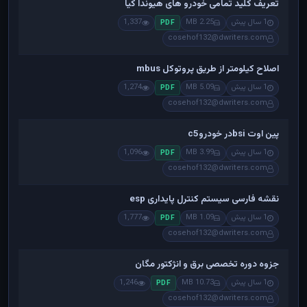
تعریف کلید تمامی خودرو های هیوندا کیا
1 سال پیش
2.25 MB
1,337
PDF
cosehof132@dwriters.com
اصلاح کیلومتر از طریق پروتوکل mbus
1 سال پیش
5.09 MB
1,274
PDF
cosehof132@dwriters.com
پین اوت bsiدر خودروc5
1 سال پیش
3.99 MB
1,096
PDF
cosehof132@dwriters.com
نقشه فارسی سیستم کنترل پایداری esp
1 سال پیش
1.09 MB
1,777
PDF
cosehof132@dwriters.com
جزوه دوره تخصصی برق و انژکتور مگان
1 سال پیش
10.73 MB
1,246
PDF
cosehof132@dwriters.com