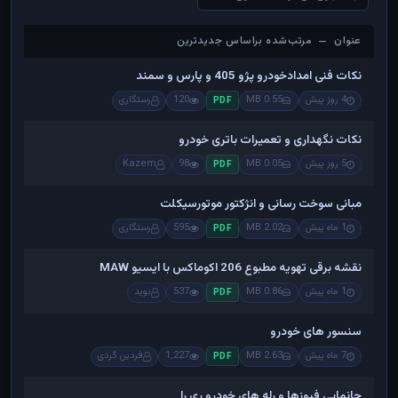
عنوان — مرتب‌شده براساس جدیدترین
عنوان — مرتب‌شده براساس جدیدترین
نکات فنی امدادخودرو پژو 405 و پارس و سمند
4 روز پیش
0.55 MB
120
رستگاری
PDF
نکات نگهداری و تعمیرات باتری خودرو
5 روز پیش
0.05 MB
98
Kazem
PDF
مبانی سوخت رسانی و انژکتور موتورسیکلت
1 ماه پیش
2.02 MB
595
رستگاری
PDF
نقشه برقی تهویه مطبوع 206 اکوماکس با ایسیو MAW
1 ماه پیش
0.86 MB
537
نوید
PDF
سنسور های خودرو
7 ماه پیش
2.63 MB
1,227
فردین گردی
PDF
جانمایی فیوزها و رله های خودرو ری را