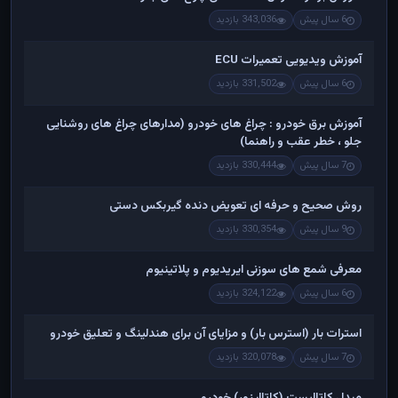
6 سال پیش
343,036 بازدید
آموزش ویدیویی تعمیرات ECU
6 سال پیش
331,502 بازدید
آموزش برق خودرو : چراغ های خودرو (مدارهای چراغ های روشنایی
جلو ، خطر عقب و راهنما)
7 سال پیش
330,444 بازدید
روش صحیح و حرفه ای تعویض دنده گیربکس دستی
9 سال پیش
330,354 بازدید
معرفی شمع های سوزنی ایریدیوم و پلاتینیوم
6 سال پیش
324,122 بازدید
استرات بار (استرس بار) و مزایای آن برای هندلینگ و تعلیق خودرو
7 سال پیش
320,078 بازدید
مبدل کاتالیست (کاتالیزور) خودرو