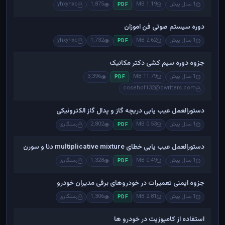
1 سال پیش
1.19 MB
1,875
yhxyhxc
PDF
دوره سیستم صوتی فن اموزان
1 سال پیش
2.62 MB
1,732
yhxyhxc
PDF
جزوه دوره سیم کشی دکتر مکانیک
1 سال پیش
11.79 MB
3,396
PDF
cosehof132@dwriters.com
دستورالعمل عیب یابی دریچه گاز و پدال گاز الکترونیکی
1 سال پیش
0.53 MB
2,802
رستگاری
PDF
دستورالعمل عیب یابی خطای multiplicative mixture دنا و سورن
1 سال پیش
0.49 MB
1,328
رستگاری
PDF
جزوه ایمنی تعمیرات در خودروهای برقی مدیران خودرو
1 سال پیش
2.81 MB
1,306
رستگاری
PDF
استفاده از کامپوزیت در خودرو ها