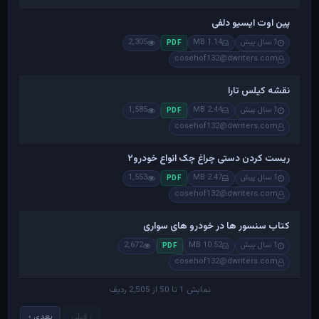
پین اوت ایسیو دلفی
1 سال پیش
1.14 MB
2,305
PDF
cosehof132@dwriters.com
نقشه کیلس تارا
1 سال پیش
2.44 MB
1,585
PDF
cosehof132@dwriters.com
ریست کردن دستی چراغ چک انواع خودرو۲
1 سال پیش
2.47 MB
1,553
PDF
cosehof132@dwriters.com
کتاب سنسور ها در خودرو های سواری
1 سال پیش
10.52 MB
2,672
PDF
cosehof132@dwriters.com
نمایش 1 تا 50 از 2,505 ردیف
‹ قبلی
بعدی ›