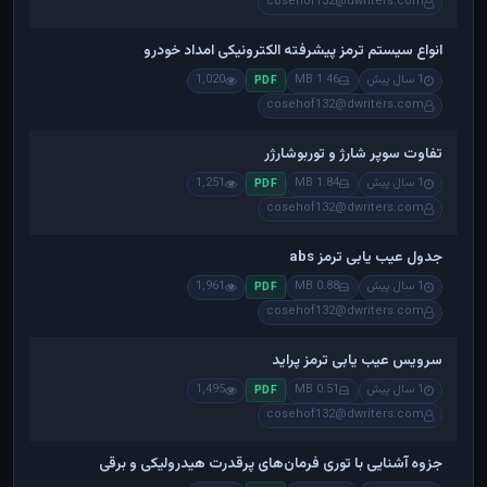
cosehof132@dwriters.com
انواع سیستم ترمز پیشرفته الکترونیکی امداد خودرو
1 سال پیش
1.46 MB
1,020
PDF
cosehof132@dwriters.com
تفاوت سوپر شارژ و توربوشارژر
1 سال پیش
1.84 MB
1,251
PDF
cosehof132@dwriters.com
جدول عیب یابی ترمز abs
1 سال پیش
0.88 MB
1,961
PDF
cosehof132@dwriters.com
سرویس عیب یابی ترمز پراید
1 سال پیش
0.51 MB
1,495
PDF
cosehof132@dwriters.com
جزوه آشنایی با توری فرمان‌های پرقدرت هیدرولیکی و برقی