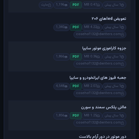
1 سال پیش
0.47 MB
1,196
حارث
PDF
تعویض ledهای ۲۰۶
1 سال پیش
4.22 MB
1,340
PDF
cosehof132@dwriters.com
جزوه کاراموزی موتور سایپا
1 سال پیش
0.36 MB
1,866
PDF
cosehof132@dwriters.com
جعبه فیوز های ایرانخودرو و سایپا
1 سال پیش
2.07 MB
4,548
PDF
cosehof132@dwriters.com
مالتی پلکس سمند و سورن
1 سال پیش
1.25 MB
1,856
PDF
cosehof132@dwriters.com
دور موتور در دور آرام بالاست