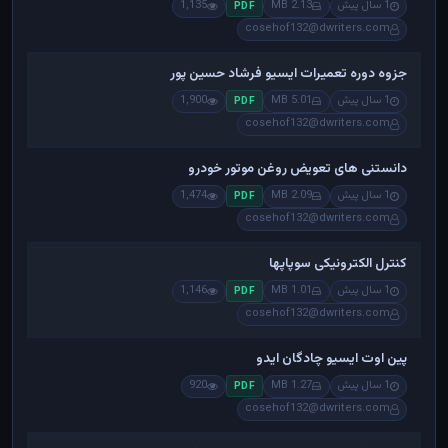
1 سال پیش
2.13 MB
1,135
PDF
cosehof132@dwriters.com
جزوه دوره تعمیرات ایسیو فرشاد حسین پور
1 سال پیش
5.01 MB
1,900
PDF
cosehof132@dwriters.com
دانستنی های تعویض روغن موتور خودرو
1 سال پیش
2.09 MB
1,474
PDF
cosehof132@dwriters.com
کنترل الکترونیکی سوپاپها
1 سال پیش
1.01 MB
1,146
PDF
cosehof132@dwriters.com
پین اوت ایسیو چادگان ایدو
1 سال پیش
1.27 MB
920
PDF
cosehof132@dwriters.com