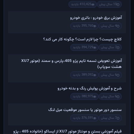
10 سال پیش
410,425 بازدید
آموزش برق خودرو : باتری خودرو
4 سال پیش
395,760 بازدید
کلاچ چیست؟ چرا لازم است؟ چگونه کار می کند؟
7 سال پیش
394,729 بازدید
آموزش تعویض تسمه تایم پژو 405،پارس و سمند (موتور XU7
هشت سوپاپ)
6 سال پیش
389,092 بازدید
شرح و آموزش پولیش رنگ و بدنه خودرو
6 سال پیش
380,975 بازدید
سنسور دور موتور یا سنسور موقعیت میل لنگ
7 سال پیش
376,591 بازدید
فیلم آموزشی بستن و مونتاژ موتور XU7 از ایساکو (خانواده 405 ، پژو