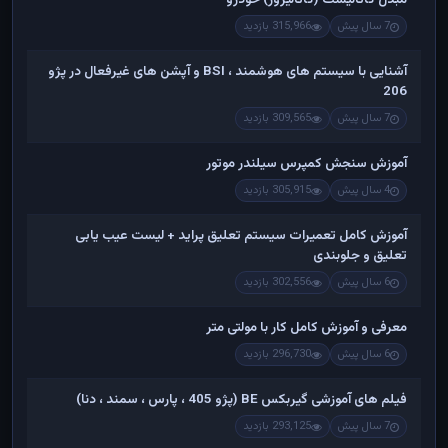
7 سال پیش
315,966 بازدید
آشنایی با سیستم های هوشمند ، BSI و آپشن های غیرفعال در پژو
206
7 سال پیش
309,565 بازدید
آموزش سنجش کمپرس سیلندر موتور
4 سال پیش
305,915 بازدید
آموزش کامل تعمیرات سیستم تعلیق پراید + لیست عیب یابی
تعلیق و جلوبندی
6 سال پیش
302,556 بازدید
معرفی و آموزش کامل کار با مولتی متر
6 سال پیش
296,730 بازدید
فیلم های آموزشی گیربکس BE (پژو 405 ، پارس ، سمند ، دنا)
7 سال پیش
293,125 بازدید