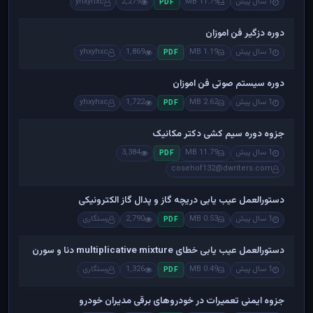
1 سال پیش
11.79 MB
2,279
yhxyhxc
PDF
دوره دزگیر فن اموزان
1 سال پیش
1.19 MB
1,869
yhxyhxc
PDF
دوره سیستم صوتی فن اموزان
1 سال پیش
2.62 MB
1,722
yhxyhxc
PDF
جزوه دوره سیم کشی دکتر مکانیک
1 سال پیش
11.79 MB
3,384
PDF
cosehof132@dwriters.com
دستورالعمل عیب یابی دریچه گاز و پدال گاز الکترونیکی
1 سال پیش
0.53 MB
2,790
رستگاری
PDF
دستورالعمل عیب یابی خطای multiplicative mixture دنا و سورن
1 سال پیش
0.49 MB
1,326
رستگاری
PDF
جزوه ایمنی تعمیرات در خودروهای برقی مدیران خودرو