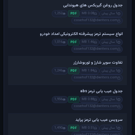
جدول روغن گیربکس های هیوندایی
1 سال پیش
0.08 MB
1,252
PDF
cosehof132@dwriters.com
انواع سیستم ترمز پیشرفته الکترونیکی امداد خودرو
1 سال پیش
1.46 MB
1,016
PDF
cosehof132@dwriters.com
تفاوت سوپر شارژ و توربوشارژر
1 سال پیش
1.84 MB
1,246
PDF
cosehof132@dwriters.com
جدول عیب یابی ترمز abs
1 سال پیش
0.88 MB
1,956
PDF
cosehof132@dwriters.com
سرویس عیب یابی ترمز پراید
1 سال پیش
0.51 MB
1,490
PDF
cosehof132@dwriters.com