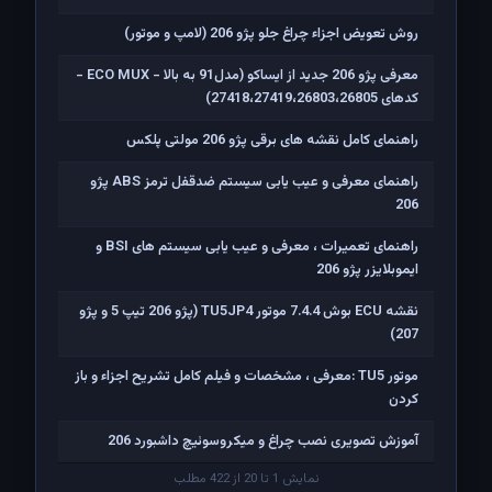
روش تعویض اجزاء چراغ جلو پژو 206 (لامپ و موتور)
معرفی پژو 206 جدید از ایساکو (مدل91 به بالا - ECO MUX -
کدهای 27418،27419،26803،26805)
راهنمای کامل نقشه های برقی پژو 206 مولتی پلکس
راهنمای معرفی و عیب یابی سیستم ضدقفل ترمز ABS پژو
206
راهنمای تعمیرات ، معرفی و عیب یابی سیستم های BSI و
ایموبلایزر پژو 206
نقشه ECU بوش 7.4.4 موتور TU5JP4 (پژو 206 تیپ 5 و پژو
207)
موتور TU5 :معرفی ، مشخصات و فیلم کامل تشریح اجزاء و باز
کردن
آموزش تصویری نصب چراغ و میکروسوئیچ داشبورد 206
نمایش 1 تا 20 از 422 مطلب