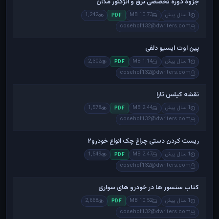
جزوه دوره تخصصی برق و انژکتور مگان
1 سال پیش
10.73 MB
1,242
PDF
cosehof132@dwriters.com
پین اوت ایسیو دلفی
1 سال پیش
1.14 MB
2,302
PDF
cosehof132@dwriters.com
نقشه کیلس تارا
1 سال پیش
2.44 MB
1,578
PDF
cosehof132@dwriters.com
ریست کردن دستی چراغ چک انواع خودرو۲
1 سال پیش
2.47 MB
1,549
PDF
cosehof132@dwriters.com
کتاب سنسور ها در خودرو های سواری
1 سال پیش
10.52 MB
2,668
PDF
cosehof132@dwriters.com