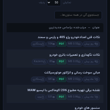
نمایش
ردیف
عنوان — مرتب‌شده براساس جدیدترین
عنوان — مرتب‌شده براساس جدیدترین
نکات فنی امدادخودرو پژو 405 و پارس و سمند
4 روز پیش
0.55 MB
104
رستگاری
PDF
نکات نگهداری و تعمیرات باتری خودرو
4 روز پیش
0.05 MB
89
Kazem
PDF
مبانی سوخت رسانی و انژکتور موتورسیکلت
1 ماه پیش
2.02 MB
587
رستگاری
PDF
نقشه برقی تهویه مطبوع 206 اکوماکس با ایسیو MAW
1 ماه پیش
0.86 MB
531
نوید
PDF
سنسور های خودرو