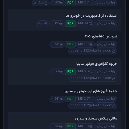
1 سال پیش
2.81 MB
1,303
رستگاری
PDF
استفاده از کامپوزیت در خودرو ها
1 سال پیش
0.47 MB
1,195
حارث
PDF
تعویض ledهای ۲۰۶
1 سال پیش
4.22 MB
1,334
PDF
cosehof132@dwriters.com
جزوه کاراموزی موتور سایپا
1 سال پیش
0.36 MB
1,866
PDF
cosehof132@dwriters.com
جعبه فیوز های ایرانخودرو و سایپا
1 سال پیش
2.07 MB
4,541
PDF
cosehof132@dwriters.com
مالتی پلکس سمند و سورن
1 سال پیش
1.25 MB
1,853
PDF