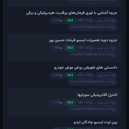
جزوه آشنایی با توری فرمان‌های پرقدرت هیدرولیکی و برقی
1 سال پیش
2.13 MB
1,134
PDF
cosehof132@dwriters.com
جزوه دوره تعمیرات ایسیو فرشاد حسین پور
1 سال پیش
5.01 MB
1,886
PDF
cosehof132@dwriters.com
دانستنی های تعویض روغن موتور خودرو
1 سال پیش
2.09 MB
1,468
PDF
cosehof132@dwriters.com
کنترل الکترونیکی سوپاپها
1 سال پیش
1.01 MB
1,138
PDF
cosehof132@dwriters.com
پین اوت ایسیو چادگان ایدو