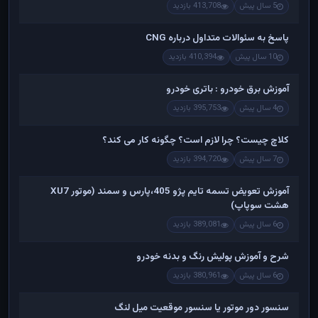
5 سال پیش
413,708 بازدید
پاسخ به سئوالات متداول درباره CNG
10 سال پیش
410,394 بازدید
آموزش برق خودرو : باتری خودرو
4 سال پیش
395,753 بازدید
کلاچ چیست؟ چرا لازم است؟ چگونه کار می کند؟
7 سال پیش
394,720 بازدید
آموزش تعویض تسمه تایم پژو 405،پارس و سمند (موتور XU7
هشت سوپاپ)
6 سال پیش
389,081 بازدید
شرح و آموزش پولیش رنگ و بدنه خودرو
6 سال پیش
380,961 بازدید
سنسور دور موتور یا سنسور موقعیت میل لنگ