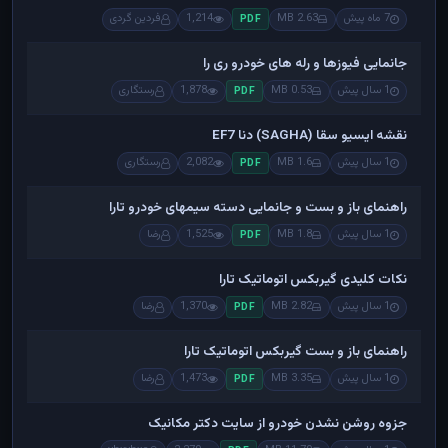
7 ماه پیش
2.63 MB
1,214
فردین گردی
PDF
جانمایی فیوزها و رله های خودرو ری را
1 سال پیش
0.53 MB
1,878
رستگاری
PDF
نقشه ایسیو سقا (SAGHA) دنا EF7
1 سال پیش
1.6 MB
2,082
رستگاری
PDF
راهنمای باز و بست و جانمایی دسته سیمهای خودرو تارا
1 سال پیش
1.8 MB
1,525
رضا
PDF
نکات کلیدی گیربکس اتوماتیک تارا
1 سال پیش
2.82 MB
1,370
رضا
PDF
راهنمای باز و بست گیربکس اتوماتیک تارا
1 سال پیش
3.35 MB
1,473
رضا
PDF
جزوه روشن نشدن خودرو از سایت دکتر مکانیک