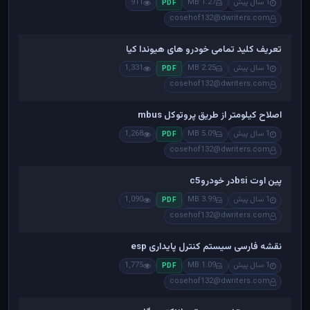
1 سال پیش
1.27 MB
911
PDF
cosehof132@dwriters.com
تعریف کلید تمامی خودرو های هیوندا کیا
1 سال پیش
2.25 MB
1,331
PDF
cosehof132@dwriters.com
اصلاح کیلومتر از طریق پروتوکل mbus
1 سال پیش
5.09 MB
1,268
PDF
cosehof132@dwriters.com
پین اوت bsiدر خودروc5
1 سال پیش
3.99 MB
1,090
PDF
cosehof132@dwriters.com
نقشه فارسی سیستم کنترل پایداری esp
1 سال پیش
1.09 MB
1,775
PDF
cosehof132@dwriters.com