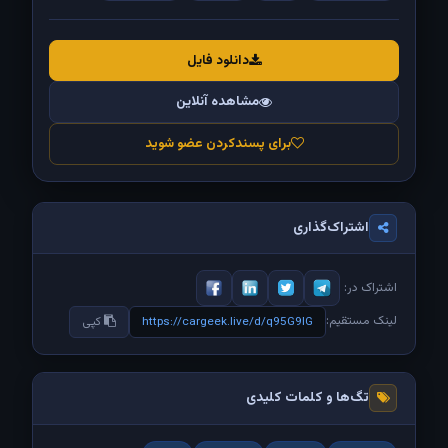
دانلود فایل
مشاهده آنلاین
برای پسندکردن عضو شوید
اشتراک‌گذاری
اشتراک در:
لینک مستقیم:
https://cargeek.live/d/q95G9lG
کپی
تگ‌ها و کلمات کلیدی