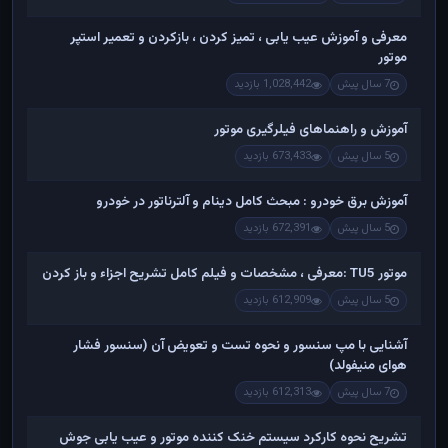
معرفی و آموزش عیب یابی ، تمیز کردن ، بازکردن و تعمیر استپر
موتور
7 سال پیش
1,028,442 بازدید
آموزش و راهنماهای فیلرگیری موتور
5 سال پیش
673,433 بازدید
آموزش برق خودرو : مبحث کامل دینام و آلترناتور در خودرو
5 سال پیش
672,391 بازدید
موتور TU5 :معرفی ، مشخصات و فیلم کامل تشریح اجزاء و باز کردن
5 سال پیش
612,909 بازدید
آشنایی با مپ سنسور و نحوه تست و تعویض آن (سنسور فشار
هوای منیفولد)
7 سال پیش
612,313 بازدید
تشریح نحوه کارکرد سیستم خنک کننده موتور و عیب یابی جوش