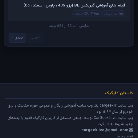
فیلم های آموزشی گیربکس BE (پژو 405 ، پارس ، سمند ، دنا)
7 سال پیش
293,116 بازدید
نمایش 1 تا 50 از 621 ردیف
‹ قبلی
بعدی ›
داستان کارگیک
وب سایت cargeek.ir یک وب سایت آموزشی رایگان و عمومی حوزه مکانیک و برق
خودرو از سال ۱۳۹۴ بود.
وب سایت
CarGeek.Live
توسط جمعی مستقل از کاربران کارگیک قدیم با ایده‌های
جدید شروع به کار کرد.
cargeeklive@gmail.com
تماس با ما