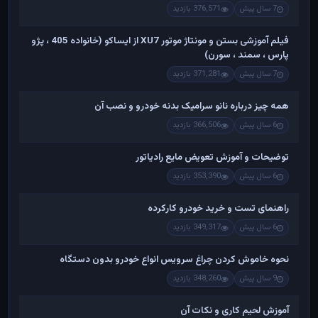
7 سال پیش
376,571 بازدید
فیلم آموزشی بستن و مونتاژ موتور XU7 از ایساکو (خانواده 405 ، پژو
پارس ، سمند ، سورن)
7 سال پیش
371,281 بازدید
همه چیز درباره نانو سرامیک بدنه خودرو و نصب آن
6 سال پیش
366,506 بازدید
توضیحات و آموزش تعویض مایع رادیاتور
6 سال پیش
353,390 بازدید
راهنمای تست و خريد خودرو کارکرده
6 سال پیش
349,317 بازدید
نحوه خاموش کردن چراغ سرویس انواع خودرو بدون دستگاه
9 سال پیش
348,260 بازدید
آموزش لحیم کاری و نکات آن