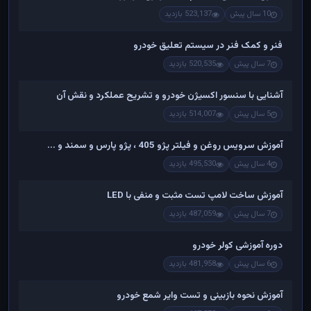
10 سال پیش
523,137 بازدید
فنر و کمک فنر در سیستم تعلیق خودرو
7 سال پیش
520,535 بازدید
آشنایی با سنسور اکسیژن خودرو و تشریح عملکرد و نقش آن
5 سال پیش
514,007 بازدید
آموزش سرویس روغن و فیلتر پژو 405 ، پژو پارس و سمند و ...
4 سال پیش
495,530 بازدید
آموزش ساخت لامپ تست مثبت و منفی با LED
7 سال پیش
487,059 بازدید
دوره آموزشی کولر خودرو
6 سال پیش
481,958 بازدید
آموزش نحوه بازبینی و تست وایر شمع خودرو