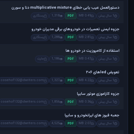
دستورالعمل عیب یابی خطای multiplicative mixture دنا و سورن
1 سال پیش
0.49 MB
1,318
رستگاری
PDF
جزوه ایمنی تعمیرات در خودروهای برقی مدیران خودرو
1 سال پیش
2.81 MB
1,288
رستگاری
PDF
استفاده از کامپوزیت در خودرو ها
1 سال پیش
0.47 MB
1,186
حارث
PDF
تعویض ledهای ۲۰۶
1 سال پیش
4.22 MB
1,327
cosehof132@dwriters.com
PDF
جزوه کاراموزی موتور سایپا
1 سال پیش
0.36 MB
1,856
cosehof132@dwriters.com
PDF
جعبه فیوز های ایرانخودرو و سایپا
1 سال پیش
2.07 MB
4,525
cosehof132@dwriters.com
PDF