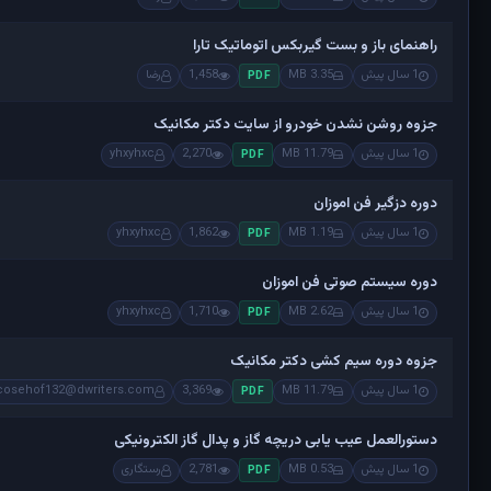
راهنمای باز و بست گیربکس اتوماتیک تارا
1 سال پیش
3.35 MB
1,458
رضا
PDF
جزوه روشن نشدن خودرو از سایت دکتر مکانیک
1 سال پیش
11.79 MB
2,270
yhxyhxc
PDF
دوره دزگیر فن اموزان
1 سال پیش
1.19 MB
1,862
yhxyhxc
PDF
دوره سیستم صوتی فن اموزان
1 سال پیش
2.62 MB
1,710
yhxyhxc
PDF
جزوه دوره سیم کشی دکتر مکانیک
1 سال پیش
11.79 MB
3,369
cosehof132@dwriters.com
PDF
دستورالعمل عیب یابی دریچه گاز و پدال گاز الکترونیکی
1 سال پیش
0.53 MB
2,781
رستگاری
PDF