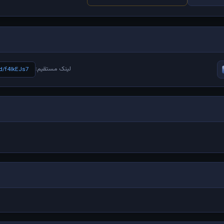
لینک مستقیم:
/d/f4IkEJs7