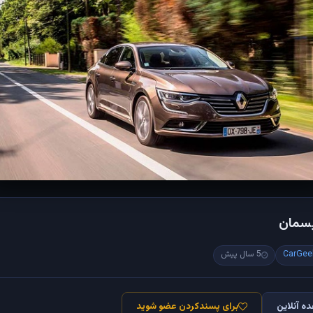
یسمان
CarGee
5 سال پیش
ه آنلاین
برای پسندکردن عضو شوید