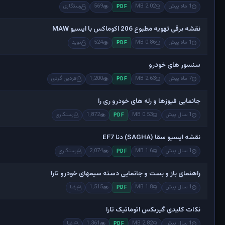
1 ماه پیش
2.02 MB
569
رستگاری
PDF
نقشه برقی تهویه مطبوع 206 اکوماکس با ایسیو MAW
1 ماه پیش
0.86 MB
524
نوید
PDF
سنسور های خودرو
7 ماه پیش
2.63 MB
1,200
فردین گردی
PDF
جانمایی فیوزها و رله های خودرو ری را
1 سال پیش
0.53 MB
1,872
رستگاری
PDF
نقشه ایسیو سقا (SAGHA) دنا EF7
1 سال پیش
1.6 MB
2,074
رستگاری
PDF
راهنمای باز و بست و جانمایی دسته سیمهای خودرو تارا
1 سال پیش
1.8 MB
1,515
رضا
PDF
نکات کلیدی گیربکس اتوماتیک تارا
1 سال پیش
2.82 MB
1,361
رضا
PDF