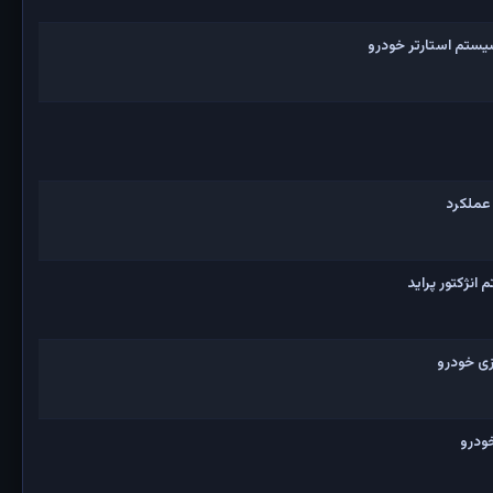
یستم استارتر خودرو
 عملکرد
نژکتور پراید
ی خودرو
ودرو