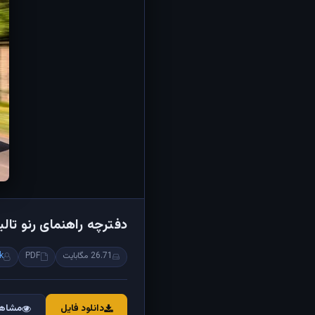
دفترچه راهنمای رنو تال
26.71 مگابایت
PDF
k
دانلود فایل
مشاهد