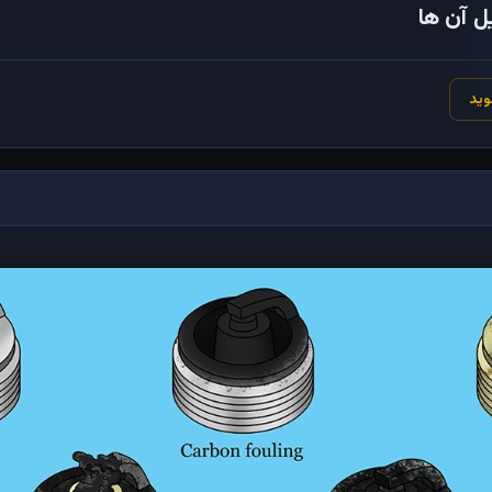
ل آن ها
وید