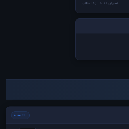
نمایش 1 تا 14 از 14 مطلب
621 مقاله