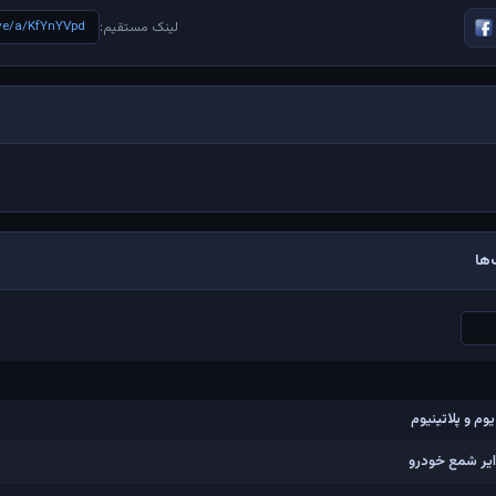
ive/a/KfYnYVpd
لینک مستقیم:
ها
م و پلاتینیوم
ایر شمع خودرو