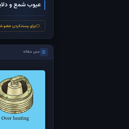
عیوب شمع و دلای
برای پسندکردن عضو ش
متن مقاله