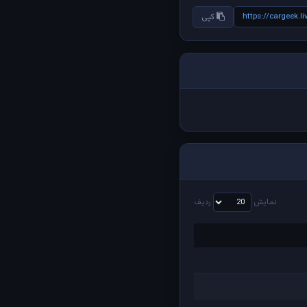
https://cargeek.l
کپی
نمایش
ردیف