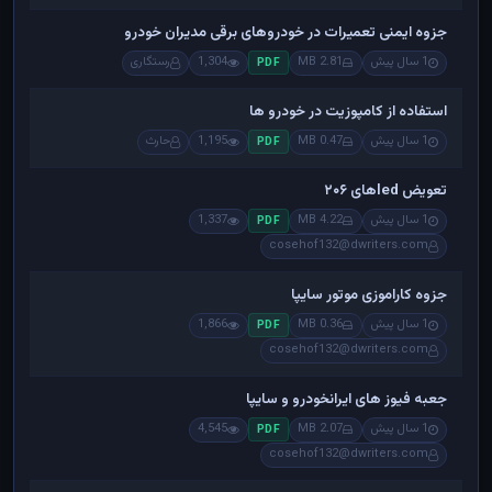
جزوه ایمنی تعمیرات در خودروهای برقی مدیران خودرو
1 سال پیش
2.81 MB
1,304
رستگاری
PDF
استفاده از کامپوزیت در خودرو ها
1 سال پیش
0.47 MB
1,195
حارث
PDF
تعویض ledهای ۲۰۶
1 سال پیش
4.22 MB
1,337
PDF
cosehof132@dwriters.com
جزوه کاراموزی موتور سایپا
1 سال پیش
0.36 MB
1,866
PDF
cosehof132@dwriters.com
جعبه فیوز های ایرانخودرو و سایپا
1 سال پیش
2.07 MB
4,545
PDF
cosehof132@dwriters.com