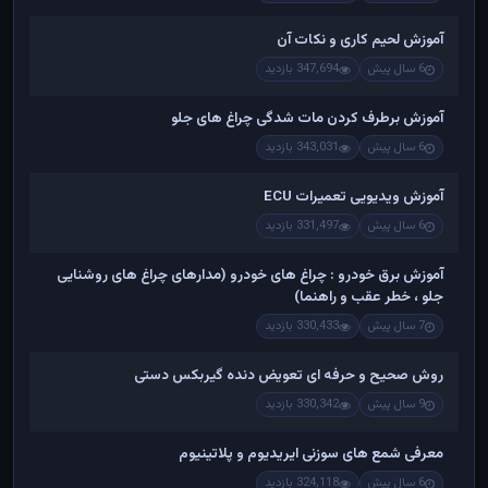
آموزش لحیم کاری و نکات آن
6 سال پیش
347,694 بازدید
آموزش برطرف کردن مات شدگی چراغ های جلو
6 سال پیش
343,031 بازدید
آموزش ویدیویی تعمیرات ECU
6 سال پیش
331,497 بازدید
آموزش برق خودرو : چراغ های خودرو (مدارهای چراغ های روشنایی
جلو ، خطر عقب و راهنما)
7 سال پیش
330,433 بازدید
روش صحیح و حرفه ای تعویض دنده گیربکس دستی
9 سال پیش
330,342 بازدید
معرفی شمع های سوزنی ایریدیوم و پلاتینیوم
6 سال پیش
324,118 بازدید