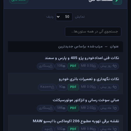
نمایش
ردیف
عنوان — مرتب‌شده براساس جدیدترین
عنوان — مرتب‌شده براساس جدیدترین
نکات فنی امدادخودرو پژو 405 و پارس و سمند
4 روز پیش
0.55 MB
108
رستگاری
PDF
نکات نگهداری و تعمیرات باتری خودرو
4 روز پیش
0.05 MB
90
Kazem
PDF
مبانی سوخت رسانی و انژکتور موتورسیکلت
1 ماه پیش
2.02 MB
588
رستگاری
PDF
نقشه برقی تهویه مطبوع 206 اکوماکس با ایسیو MAW
1 ماه پیش
0.86 MB
532
نوید
PDF