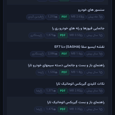
سنسور های خودرو
7 ماه پیش
2.63 MB
1,215
فردین گردی
PDF
جانمایی فیوزها و رله های خودرو ری را
1 سال پیش
0.53 MB
1,879
رستگاری
PDF
نقشه ایسیو سقا (SAGHA) دنا EF7
1 سال پیش
1.6 MB
2,086
رستگاری
PDF
راهنمای باز و بست و جانمایی دسته سیمهای خودرو تارا
1 سال پیش
1.8 MB
1,530
رضا
PDF
نکات کلیدی گیربکس اتوماتیک تارا
1 سال پیش
2.82 MB
1,371
رضا
PDF
راهنمای باز و بست گیربکس اتوماتیک تارا
1 سال پیش
3.35 MB
1,475
رضا
PDF