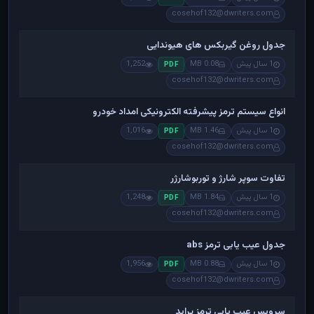
cosehof132@dwriters.com
جدول روغن گیربکس های هیوندایی
1 سال پیش
0.08 MB
1,252
PDF
cosehof132@dwriters.com
انواع سیستم ترمز پیشرفته الکترونیکی امداد خودرو
1 سال پیش
1.46 MB
1,016
PDF
cosehof132@dwriters.com
تفاوت سوپر شارژ و توربوشارژر
1 سال پیش
1.84 MB
1,248
PDF
cosehof132@dwriters.com
جدول عیب یابی ترمز abs
1 سال پیش
0.88 MB
1,956
PDF
cosehof132@dwriters.com
سرویس عیب یابی ترمز پراید