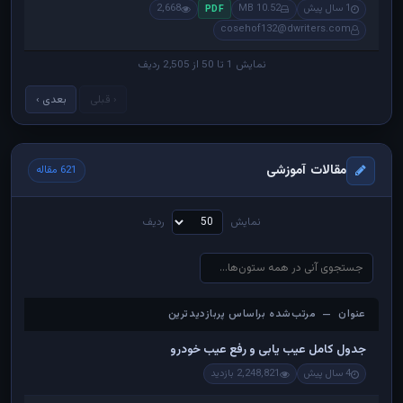
1 سال پیش
10.52 MB
2,668
PDF
cosehof132@dwriters.com
نمایش 1 تا 50 از 2,505 ردیف
‹ قبلی
بعدی ›
مقالات آموزشی
621 مقاله
نمایش
ردیف
عنوان — مرتب‌شده براساس پربازدیدترین
عنوان — مرتب‌شده براساس پربازدیدترین
جدول کامل عیب یابی و رفع عیب خودرو
4 سال پیش
2,248,821 بازدید