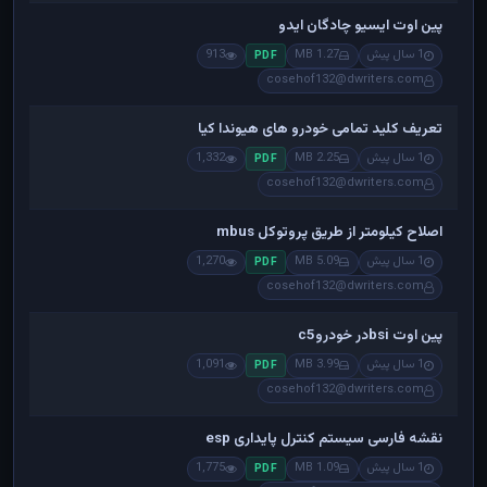
پین اوت ایسیو چادگان ایدو
1 سال پیش
1.27 MB
913
PDF
cosehof132@dwriters.com
تعریف کلید تمامی خودرو های هیوندا کیا
1 سال پیش
2.25 MB
1,332
PDF
cosehof132@dwriters.com
اصلاح کیلومتر از طریق پروتوکل mbus
1 سال پیش
5.09 MB
1,270
PDF
cosehof132@dwriters.com
پین اوت bsiدر خودروc5
1 سال پیش
3.99 MB
1,091
PDF
cosehof132@dwriters.com
نقشه فارسی سیستم کنترل پایداری esp
1 سال پیش
1.09 MB
1,775
PDF