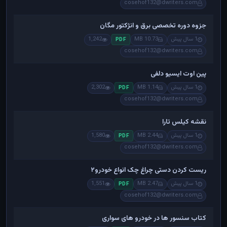
cosehof132@dwriters.com
جزوه دوره تخصصی برق و انژکتور مگان
1 سال پیش
10.73 MB
1,242
PDF
cosehof132@dwriters.com
پین اوت ایسیو دلفی
1 سال پیش
1.14 MB
2,302
PDF
cosehof132@dwriters.com
نقشه کیلس تارا
1 سال پیش
2.44 MB
1,580
PDF
cosehof132@dwriters.com
ریست کردن دستی چراغ چک انواع خودرو۲
1 سال پیش
2.47 MB
1,551
PDF
cosehof132@dwriters.com
کتاب سنسور ها در خودرو های سواری