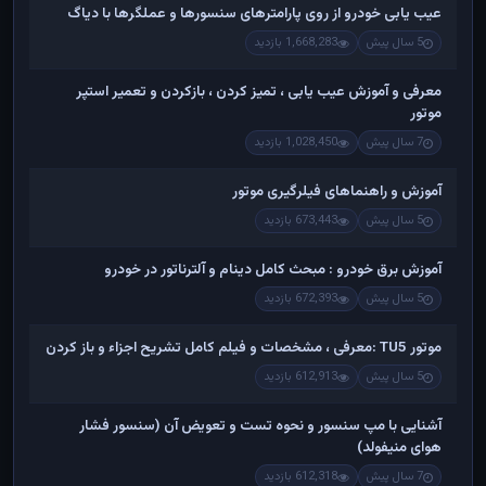
عیب یابی خودرو از روی پارامترهای سنسورها و عملگرها با دیاگ
5 سال پیش
1,668,283 بازدید
معرفی و آموزش عیب یابی ، تمیز کردن ، بازکردن و تعمیر استپر
موتور
7 سال پیش
1,028,450 بازدید
آموزش و راهنماهای فیلرگیری موتور
5 سال پیش
673,443 بازدید
آموزش برق خودرو : مبحث کامل دینام و آلترناتور در خودرو
5 سال پیش
672,393 بازدید
موتور TU5 :معرفی ، مشخصات و فیلم کامل تشریح اجزاء و باز کردن
5 سال پیش
612,913 بازدید
آشنایی با مپ سنسور و نحوه تست و تعویض آن (سنسور فشار
هوای منیفولد)
7 سال پیش
612,318 بازدید