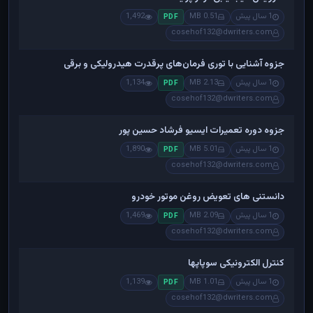
1 سال پیش
0.51 MB
1,492
PDF
cosehof132@dwriters.com
جزوه آشنایی با توری فرمان‌های پرقدرت هیدرولیکی و برقی
1 سال پیش
2.13 MB
1,134
PDF
cosehof132@dwriters.com
جزوه دوره تعمیرات ایسیو فرشاد حسین پور
1 سال پیش
5.01 MB
1,890
PDF
cosehof132@dwriters.com
دانستنی های تعویض روغن موتور خودرو
1 سال پیش
2.09 MB
1,469
PDF
cosehof132@dwriters.com
کنترل الکترونیکی سوپاپها
1 سال پیش
1.01 MB
1,139
PDF
cosehof132@dwriters.com