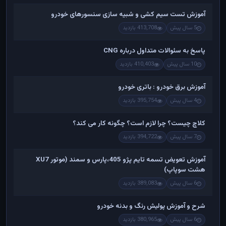
آموزش تست سیم کشی و شبیه سازی سنسورهای خودرو
5 سال پیش
413,708 بازدید
پاسخ به سئوالات متداول درباره CNG
10 سال پیش
410,403 بازدید
آموزش برق خودرو : باتری خودرو
4 سال پیش
395,754 بازدید
کلاچ چیست؟ چرا لازم است؟ چگونه کار می کند؟
7 سال پیش
394,722 بازدید
آموزش تعویض تسمه تایم پژو 405،پارس و سمند (موتور XU7
هشت سوپاپ)
6 سال پیش
389,083 بازدید
شرح و آموزش پولیش رنگ و بدنه خودرو
6 سال پیش
380,965 بازدید