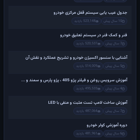
جدول عیب یابی سیستم قفل مرکزی خودرو
10 سال پیش
523,148 بازدید
فنر و کمک فنر در سیستم تعلیق خودرو
7 سال پیش
520,537 بازدید
آشنایی با سنسور اکسیژن خودرو و تشریح عملکرد و نقش آن
5 سال پیش
514,009 بازدید
آموزش سرویس روغن و فیلتر پژو 405 ، پژو پارس و سمند و ...
4 سال پیش
495,533 بازدید
آموزش ساخت لامپ تست مثبت و منفی با LED
7 سال پیش
487,064 بازدید
دوره آموزشی کولر خودرو
6 سال پیش
481,961 بازدید