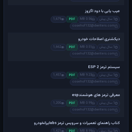
عیب یابی با دود اگزوز
1 سال پیش
0.56 MB
1,679
PDF
cosehof132@dwriters.com
دیکشنری اصلاحات خودرو
1 سال پیش
0.51 MB
1,662
PDF
cosehof132@dwriters.com
سیستم ترمز ESP 2
1 سال پیش
9.23 MB
1,457
PDF
cosehof132@dwriters.com
معرفی ترمز های هوشمندesp
1 سال پیش
0.99 MB
1,200
PDF
cosehof132@dwriters.com
کتاب راهنمای تعمیرات و سرویس ترمز absایرانخودرو
1 سال پیش
8.99 MB
1,421
PDF