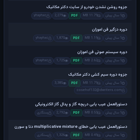
جزوه روشن نشدن خودرو از سایت دکتر مکانیک
1 سال پیش
11.79 MB
2,279
yhxyhxc
PDF
دوره دزگیر فن اموزان
1 سال پیش
1.19 MB
1,870
yhxyhxc
PDF
دوره سیستم صوتی فن اموزان
1 سال پیش
2.62 MB
1,725
yhxyhxc
PDF
جزوه دوره سیم کشی دکتر مکانیک
1 سال پیش
11.79 MB
3,385
PDF
cosehof132@dwriters.com
دستورالعمل عیب یابی دریچه گاز و پدال گاز الکترونیکی
1 سال پیش
0.53 MB
2,792
رستگاری
PDF
دستورالعمل عیب یابی خطای multiplicative mixture دنا و سورن
1 سال پیش
0.49 MB
1,326
رستگاری
PDF