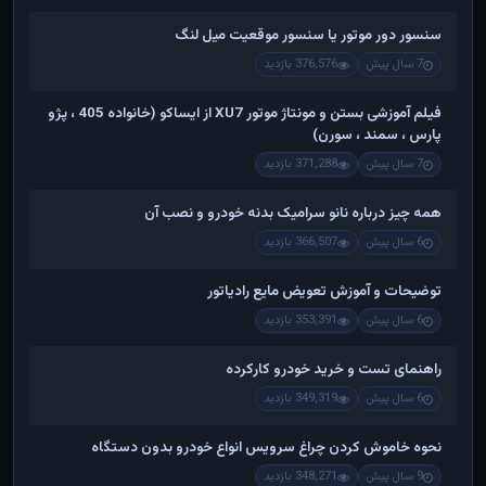
سنسور دور موتور یا سنسور موقعیت میل لنگ
7 سال پیش
376,576 بازدید
فیلم آموزشی بستن و مونتاژ موتور XU7 از ایساکو (خانواده 405 ، پژو
پارس ، سمند ، سورن)
7 سال پیش
371,288 بازدید
همه چیز درباره نانو سرامیک بدنه خودرو و نصب آن
6 سال پیش
366,507 بازدید
توضیحات و آموزش تعویض مایع رادیاتور
6 سال پیش
353,391 بازدید
راهنمای تست و خريد خودرو کارکرده
6 سال پیش
349,319 بازدید
نحوه خاموش کردن چراغ سرویس انواع خودرو بدون دستگاه
9 سال پیش
348,271 بازدید