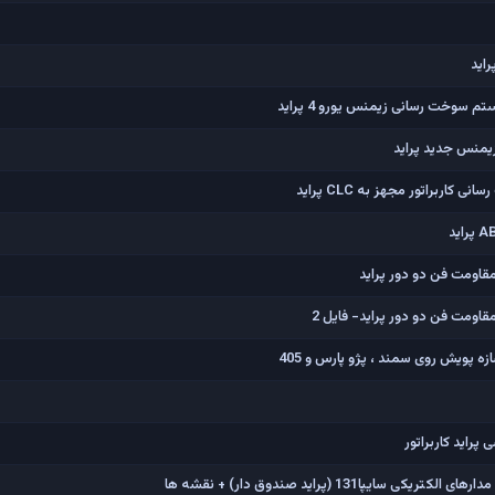
اید
 سوخت رسانی زیمنس یورو 4 پراید
ربراتور مجهز به CLC پراید
اومت فن دو دور پراید
ومت فن دو دور پراید- فایل 2
 پویش روی سمند ، پژو پارس و 405
راید کاربراتور
یپا131 (پراید صندوق دار) + نقشه ها