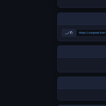
https://cargeek.liv
کپی