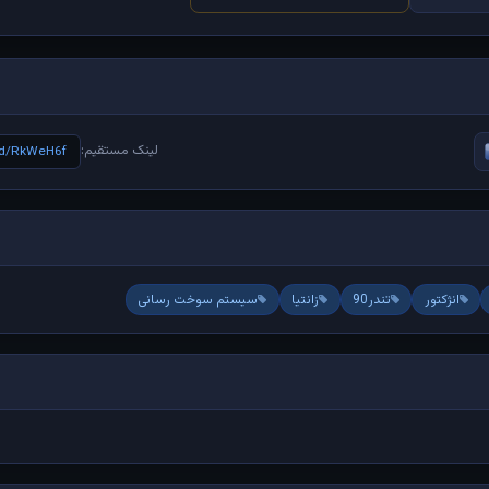
لینک مستقیم:
e/d/RkWeH6f
انژکتور
تندر90
زانتیا
سیستم سوخت رسانی