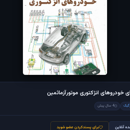
خودروهای انژکتوری موتورآزماثمین
گیک
4 سال پیش
ه آنلاین
برای پسندکردن عضو شوید