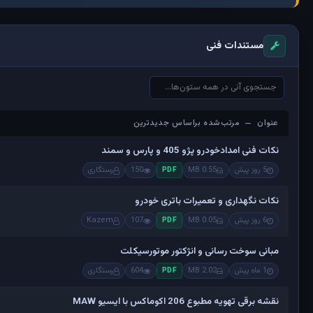
مستندات فنی
عنوان — مرتب‌شده براساس جدیدترین
عنوان — مرتب‌شده براساس جدیدترین
نکات فنی امدادخودرو پژو 405 و پارس و سمند
5 روز پیش
0.55 MB
150
رستگاری
PDF
نکات نگهداری و تعمیرات باتری خودرو
6 روز پیش
0.05 MB
107
Kazem
PDF
مبانی سوخت رسانی و انژکتور موتورسیکلت
1 ماه پیش
2.02 MB
604
رستگاری
PDF
نقشه برقی تهویه مطبوع 206 اکوماکس با ایسیو MAW