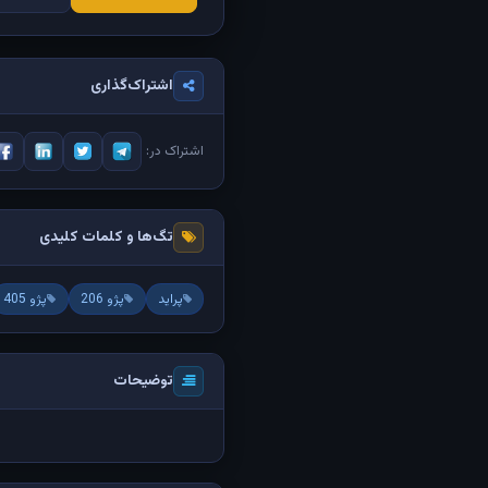
اشتراک‌گذاری
اشتراک در:
تگ‌ها و کلمات کلیدی
پراید
پژو 206
پژو 405
توضیحات