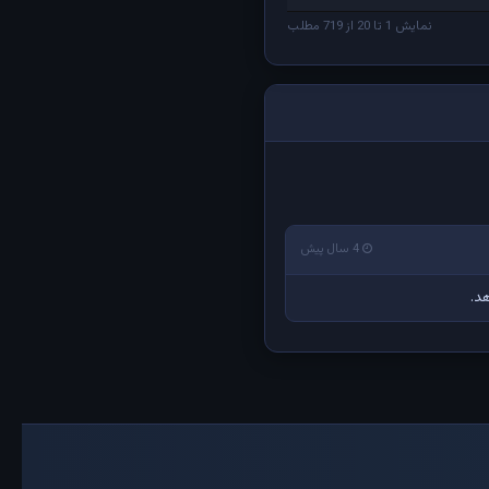
نمایش 1 تا 20 از 719 مطلب
4 سال پیش
د.