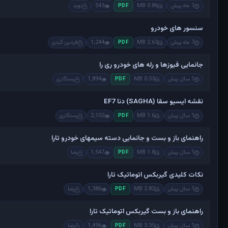
1 ماه پیش
0.86 MB
543
نوید
PDF
سنسور های خودرو
7 ماه پیش
2.63 MB
1,244
فردین گردی
PDF
جانمایی فیوزها و رله های خودرو ری را
1 سال پیش
0.53 MB
1,894
رستگاری
PDF
نقشه ایسیو سقا (SAGHA) دنا EF7
1 سال پیش
1.6 MB
2,102
رستگاری
PDF
راهنمای باز و بست و جانمایی دسته سیمهای خودرو تارا
1 سال پیش
1.8 MB
1,547
رضا
PDF
نکات کلیدی گیربکس اتوماتیک تارا
1 سال پیش
2.82 MB
1,386
رضا
PDF
راهنمای باز و بست گیربکس اتوماتیک تارا
1 سال پیش
3.35 MB
1,496
رضا
PDF