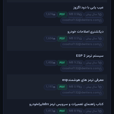
عیب یابی با دود اگزوز
1 سال پیش
0.56 MB
1,674
PDF
cosehof132@dwriters.com
دیکشنری اصلاحات خودرو
1 سال پیش
0.51 MB
1,654
PDF
cosehof132@dwriters.com
سیستم ترمز ESP 2
1 سال پیش
9.23 MB
1,450
PDF
cosehof132@dwriters.com
معرفی ترمز های هوشمندesp
1 سال پیش
0.99 MB
1,197
PDF
cosehof132@dwriters.com
کتاب راهنمای تعمیرات و سرویس ترمز absایرانخودرو
1 سال پیش
8.99 MB
1,417
PDF