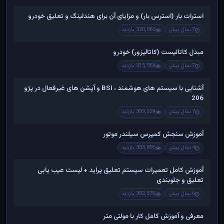
استرات بار (استرس بار) و مزایای آن برای هندلینگ و تعلیق خودرو
7 سال پیش
320,065 بازدید
مبدل کاتالیست (کاتالیزور) خودرو
7 سال پیش
315,956 بازدید
آشنایی با سیستم های هوشمند ، BSI و آپشن های غیرفعال در پژو
206
7 سال پیش
309,524 بازدید
آموزش سنجش کمپرس سیلندر موتور
4 سال پیش
305,895 بازدید
آموزش کامل تعمیرات سیستم تعلیق پراید + لیست عیب یابی
تعلیق و جلوبندی
6 سال پیش
302,535 بازدید
معرفی و آموزش کامل کار با مولتی متر