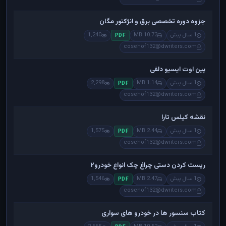
جزوه دوره تخصصی برق و انژکتور مگان
1 سال پیش
10.73 MB
1,240
PDF
cosehof132@dwriters.com
پین اوت ایسیو دلفی
1 سال پیش
1.14 MB
2,298
PDF
cosehof132@dwriters.com
نقشه کیلس تارا
1 سال پیش
2.44 MB
1,575
PDF
cosehof132@dwriters.com
ریست کردن دستی چراغ چک انواع خودرو۲
1 سال پیش
2.47 MB
1,546
PDF
cosehof132@dwriters.com
کتاب سنسور ها در خودرو های سواری