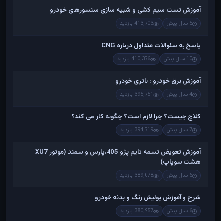
آموزش تست سیم کشی و شبیه سازی سنسورهای خودرو
5 سال پیش
413,703 بازدید
پاسخ به سئوالات متداول درباره CNG
10 سال پیش
410,376 بازدید
آموزش برق خودرو : باتری خودرو
4 سال پیش
395,751 بازدید
کلاچ چیست؟ چرا لازم است؟ چگونه کار می کند؟
7 سال پیش
394,719 بازدید
آموزش تعویض تسمه تایم پژو 405،پارس و سمند (موتور XU7
هشت سوپاپ)
6 سال پیش
389,078 بازدید
شرح و آموزش پولیش رنگ و بدنه خودرو
6 سال پیش
380,957 بازدید