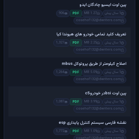
پین اوت ایسیو چادگان ایدو
1 سال پیش
1.27 MB
906
PDF
cosehof132@dwriters.com
تعریف کلید تمامی خودرو های هیوندا کیا
1 سال پیش
2.25 MB
1,327
PDF
cosehof132@dwriters.com
اصلاح کیلومتر از طریق پروتوکل mbus
1 سال پیش
5.09 MB
1,264
PDF
cosehof132@dwriters.com
پین اوت bsiدر خودروc5
1 سال پیش
3.99 MB
1,087
PDF
cosehof132@dwriters.com
نقشه فارسی سیستم کنترل پایداری esp
1 سال پیش
1.09 MB
1,772
PDF
cosehof132@dwriters.com