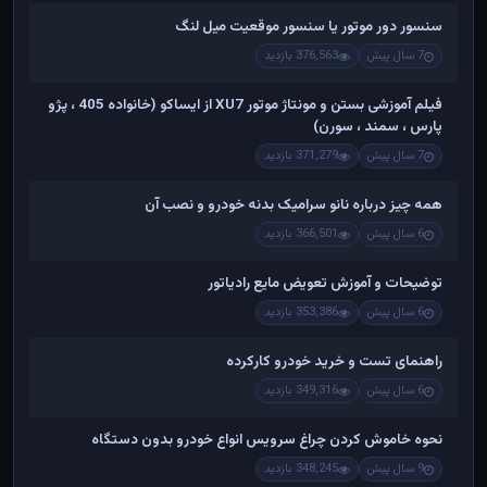
سنسور دور موتور یا سنسور موقعیت میل لنگ
7 سال پیش
376,563 بازدید
فیلم آموزشی بستن و مونتاژ موتور XU7 از ایساکو (خانواده 405 ، پژو
پارس ، سمند ، سورن)
7 سال پیش
371,279 بازدید
همه چیز درباره نانو سرامیک بدنه خودرو و نصب آن
6 سال پیش
366,501 بازدید
توضیحات و آموزش تعویض مایع رادیاتور
6 سال پیش
353,386 بازدید
راهنمای تست و خريد خودرو کارکرده
6 سال پیش
349,316 بازدید
نحوه خاموش کردن چراغ سرویس انواع خودرو بدون دستگاه
9 سال پیش
348,245 بازدید