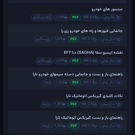
سنسور های خودرو
7 ماه پیش
2.63 MB
1,209
فردین گردی
PDF
جانمایی فیوزها و رله های خودرو ری را
1 سال پیش
0.53 MB
1,875
رستگاری
PDF
نقشه ایسیو سقا (SAGHA) دنا EF7
1 سال پیش
1.6 MB
2,079
رستگاری
PDF
راهنمای باز و بست و جانمایی دسته سیمهای خودرو تارا
1 سال پیش
1.8 MB
1,523
رضا
PDF
نکات کلیدی گیربکس اتوماتیک تارا
1 سال پیش
2.82 MB
1,365
رضا
PDF
راهنمای باز و بست گیربکس اتوماتیک تارا
1 سال پیش
3.35 MB
1,467
رضا
PDF