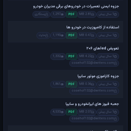
جزوه ایمنی تعمیرات در خودروهای برقی مدیران خودرو
1 سال پیش
2.81 MB
1,297
رستگاری
PDF
استفاده از کامپوزیت در خودرو ها
1 سال پیش
0.47 MB
1,190
حارث
PDF
تعویض ledهای ۲۰۶
1 سال پیش
4.22 MB
1,332
PDF
cosehof132@dwriters.com
جزوه کاراموزی موتور سایپا
1 سال پیش
0.36 MB
1,861
PDF
cosehof132@dwriters.com
جعبه فیوز های ایرانخودرو و سایپا
1 سال پیش
2.07 MB
4,533
PDF
cosehof132@dwriters.com