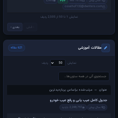
1 سال پیش
10.52 MB
2,665
PDF
cosehof132@dwriters.com
نمایش 1 تا 50 از 2,505 ردیف
‹ قبلی
بعدی ›
مقالات آموزشی
621 مقاله
نمایش
ردیف
عنوان — مرتب‌شده براساس پربازدیدترین
عنوان — مرتب‌شده براساس پربازدیدترین
جدول کامل عیب یابی و رفع عیب خودرو
4 سال پیش
2,248,797 بازدید