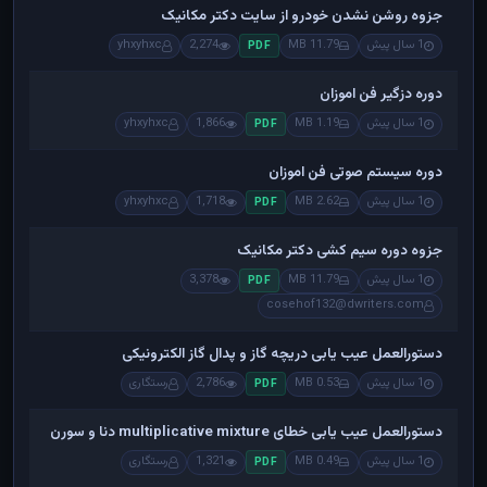
جزوه روشن نشدن خودرو از سایت دکتر مکانیک
1 سال پیش
11.79 MB
2,274
yhxyhxc
PDF
دوره دزگیر فن اموزان
1 سال پیش
1.19 MB
1,866
yhxyhxc
PDF
دوره سیستم صوتی فن اموزان
1 سال پیش
2.62 MB
1,718
yhxyhxc
PDF
جزوه دوره سیم کشی دکتر مکانیک
1 سال پیش
11.79 MB
3,378
PDF
cosehof132@dwriters.com
دستورالعمل عیب یابی دریچه گاز و پدال گاز الکترونیکی
1 سال پیش
0.53 MB
2,786
رستگاری
PDF
دستورالعمل عیب یابی خطای multiplicative mixture دنا و سورن
1 سال پیش
0.49 MB
1,321
رستگاری
PDF