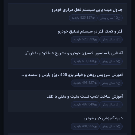
جدول عیب یابی سیستم قفل مرکزی خودرو
10 سال پیش
523,127 بازدید
فنر و کمک فنر در سیستم تعلیق خودرو
7 سال پیش
520,533 بازدید
آشنایی با سنسور اکسیژن خودرو و تشریح عملکرد و نقش آن
5 سال پیش
514,000 بازدید
آموزش سرویس روغن و فیلتر پژو 405 ، پژو پارس و سمند و ...
4 سال پیش
495,527 بازدید
آموزش ساخت لامپ تست مثبت و منفی با LED
7 سال پیش
487,049 بازدید
دوره آموزشی کولر خودرو
6 سال پیش
481,955 بازدید