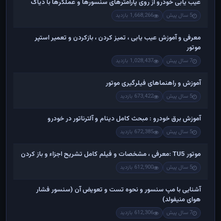
عیب یابی خودرو از روی پارامترهای سنسورها و عملگرها با دیاگ
5 سال پیش
1,668,266 بازدید
معرفی و آموزش عیب یابی ، تمیز کردن ، بازکردن و تعمیر استپر
موتور
7 سال پیش
1,028,437 بازدید
آموزش و راهنماهای فیلرگیری موتور
5 سال پیش
673,422 بازدید
آموزش برق خودرو : مبحث کامل دینام و آلترناتور در خودرو
5 سال پیش
672,385 بازدید
موتور TU5 :معرفی ، مشخصات و فیلم کامل تشریح اجزاء و باز کردن
5 سال پیش
612,900 بازدید
آشنایی با مپ سنسور و نحوه تست و تعویض آن (سنسور فشار
هوای منیفولد)
7 سال پیش
612,306 بازدید