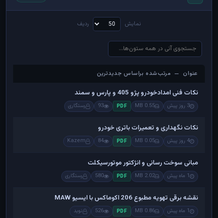
نمایش
ردیف
عنوان — مرتب‌شده براساس جدیدترین
عنوان — مرتب‌شده براساس جدیدترین
نکات فنی امدادخودرو پژو 405 و پارس و سمند
3 روز پیش
0.55 MB
93
رستگاری
PDF
نکات نگهداری و تعمیرات باتری خودرو
4 روز پیش
0.05 MB
84
Kazem
PDF
مبانی سوخت رسانی و انژکتور موتورسیکلت
1 ماه پیش
2.02 MB
580
رستگاری
PDF
نقشه برقی تهویه مطبوع 206 اکوماکس با ایسیو MAW
1 ماه پیش
0.86 MB
526
نوید
PDF