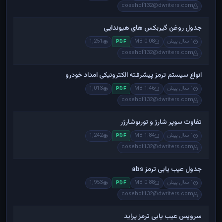
cosehof132@dwriters.com
جدول روغن گیربکس های هیوندایی
1 سال پیش
0.08 MB
1,251
PDF
cosehof132@dwriters.com
انواع سیستم ترمز پیشرفته الکترونیکی امداد خودرو
1 سال پیش
1.46 MB
1,013
PDF
cosehof132@dwriters.com
تفاوت سوپر شارژ و توربوشارژر
1 سال پیش
1.84 MB
1,242
PDF
cosehof132@dwriters.com
جدول عیب یابی ترمز abs
1 سال پیش
0.88 MB
1,953
PDF
cosehof132@dwriters.com
سرویس عیب یابی ترمز پراید