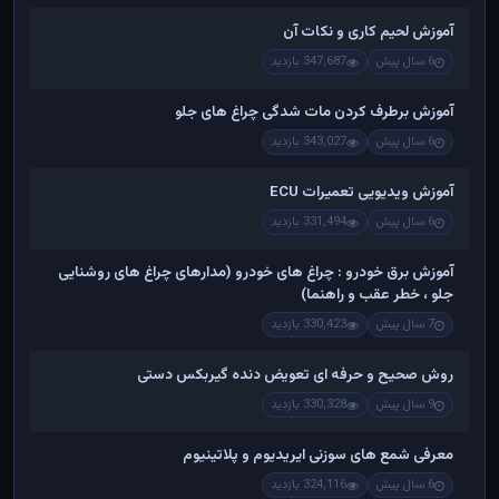
آموزش لحیم کاری و نکات آن
6 سال پیش
347,687 بازدید
آموزش برطرف کردن مات شدگی چراغ های جلو
6 سال پیش
343,027 بازدید
آموزش ویدیویی تعمیرات ECU
6 سال پیش
331,494 بازدید
آموزش برق خودرو : چراغ های خودرو (مدارهای چراغ های روشنایی
جلو ، خطر عقب و راهنما)
7 سال پیش
330,423 بازدید
روش صحیح و حرفه ای تعویض دنده گیربکس دستی
9 سال پیش
330,328 بازدید
معرفی شمع های سوزنی ایریدیوم و پلاتینیوم
6 سال پیش
324,116 بازدید