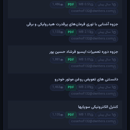
1 سال پیش
0.51 MB
1,486
PDF
cosehof132@dwriters.com
جزوه آشنایی با توری فرمان‌های پرقدرت هیدرولیکی و برقی
1 سال پیش
2.13 MB
1,133
PDF
cosehof132@dwriters.com
جزوه دوره تعمیرات ایسیو فرشاد حسین پور
1 سال پیش
5.01 MB
1,881
PDF
cosehof132@dwriters.com
دانستنی های تعویض روغن موتور خودرو
1 سال پیش
2.09 MB
1,463
PDF
cosehof132@dwriters.com
کنترل الکترونیکی سوپاپها
1 سال پیش
1.01 MB
1,135
PDF
cosehof132@dwriters.com