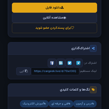
دانلود فایل
مشاهده آنلاین
برای پسندکردن عضو شوید
اشتراک‌گذاری
اشتراک در:
لینک مستقیم:
https://cargeek.live/d/70xrO0Q
کپی
تگ‌ها و کلمات کلیدی
درس و آزمون
فنی و حرفه ای
آموزش الکترونیک