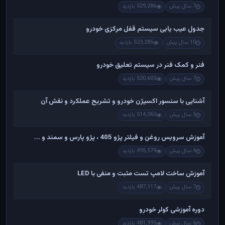
7 سال پیش
529,286 بازدید
جدول عیب یابی سیستم قفل مرکزی خودرو
10 سال پیش
523,285 بازدید
فنر و کمک فنر در سیستم تعلیق خودرو
7 سال پیش
520,603 بازدید
آشنایی با سنسور اکسیژن خودرو و تشریح عملکرد و نقش آن
5 سال پیش
514,060 بازدید
آموزش سرویس روغن و فیلتر پژو 405 ، پژو پارس و سمند و ...
4 سال پیش
495,579 بازدید
آموزش ساخت لامپ تست مثبت و منفی با LED
7 سال پیش
487,117 بازدید
دوره آموزشی کولر خودرو
6 سال پیش
481,995 بازدید