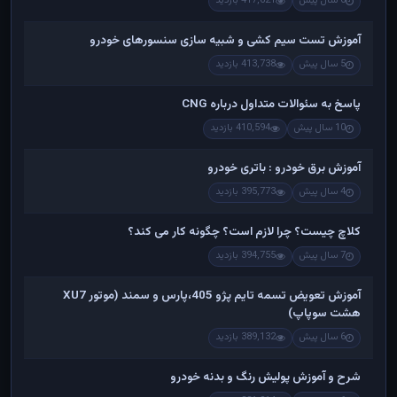
6 سال پیش
417,621 بازدید
آموزش تست سیم کشی و شبیه سازی سنسورهای خودرو
5 سال پیش
413,738 بازدید
پاسخ به سئوالات متداول درباره CNG
10 سال پیش
410,594 بازدید
آموزش برق خودرو : باتری خودرو
4 سال پیش
395,773 بازدید
کلاچ چیست؟ چرا لازم است؟ چگونه کار می کند؟
7 سال پیش
394,755 بازدید
آموزش تعویض تسمه تایم پژو 405،پارس و سمند (موتور XU7
هشت سوپاپ)
6 سال پیش
389,132 بازدید
شرح و آموزش پولیش رنگ و بدنه خودرو