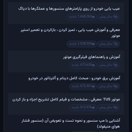
عیب یابی خودرو از روی پارامترهای سنسورها و عملگرها با دیاگ
5 سال پیش
1,668,362 بازدید
معرفی و آموزش عیب یابی ، تمیز کردن ، بازکردن و تعمیر استپر
موتور
7 سال پیش
1,028,550 بازدید
آموزش و راهنماهای فیلرگیری موتور
5 سال پیش
673,630 بازدید
آموزش برق خودرو : مبحث کامل دینام و آلترناتور در خودرو
5 سال پیش
672,461 بازدید
موتور TU5 :معرفی ، مشخصات و فیلم کامل تشریح اجزاء و باز کردن
5 سال پیش
612,976 بازدید
آشنایی با مپ سنسور و نحوه تست و تعویض آن (سنسور فشار
هوای منیفولد)