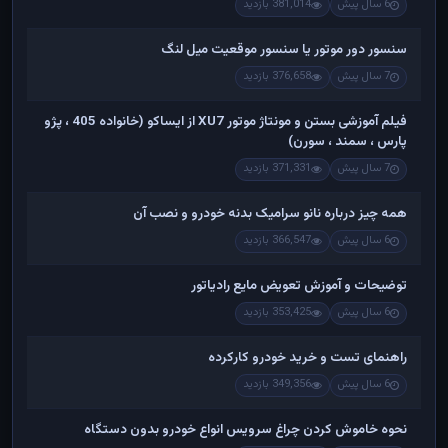
6 سال پیش
381,014 بازدید
سنسور دور موتور یا سنسور موقعیت میل لنگ
7 سال پیش
376,658 بازدید
فیلم آموزشی بستن و مونتاژ موتور XU7 از ایساکو (خانواده 405 ، پژو
پارس ، سمند ، سورن)
7 سال پیش
371,331 بازدید
همه چیز درباره نانو سرامیک بدنه خودرو و نصب آن
6 سال پیش
366,547 بازدید
توضیحات و آموزش تعویض مایع رادیاتور
6 سال پیش
353,425 بازدید
راهنمای تست و خريد خودرو کارکرده
6 سال پیش
349,356 بازدید
نحوه خاموش کردن چراغ سرویس انواع خودرو بدون دستگاه