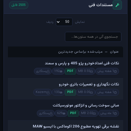
مستندات فنی
2505 فایل
نمایش
ردیف
عنوان — مرتب‌شده براساس جدیدترین
عنوان — مرتب‌شده براساس جدیدترین
نکات فنی امدادخودرو پژو 405 و پارس و سمند
1 هفته پیش
0.55 MB
192
رستگاری
PDF
نکات نگهداری و تعمیرات باتری خودرو
1 هفته پیش
0.05 MB
133
Kazem
PDF
مبانی سوخت رسانی و انژکتور موتورسیکلت
1 ماه پیش
2.02 MB
629
رستگاری
PDF
نقشه برقی تهویه مطبوع 206 اکوماکس با ایسیو MAW