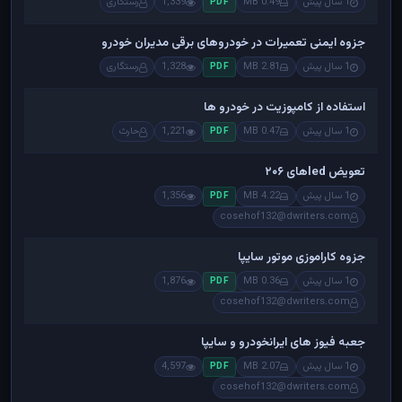
1 سال پیش
0.49 MB
1,339
رستگاری
PDF
جزوه ایمنی تعمیرات در خودروهای برقی مدیران خودرو
1 سال پیش
2.81 MB
1,328
رستگاری
PDF
استفاده از کامپوزیت در خودرو ها
1 سال پیش
0.47 MB
1,221
حارث
PDF
تعویض ledهای ۲۰۶
1 سال پیش
4.22 MB
1,356
PDF
cosehof132@dwriters.com
جزوه کاراموزی موتور سایپا
1 سال پیش
0.36 MB
1,876
PDF
cosehof132@dwriters.com
جعبه فیوز های ایرانخودرو و سایپا
1 سال پیش
2.07 MB
4,597
PDF
cosehof132@dwriters.com