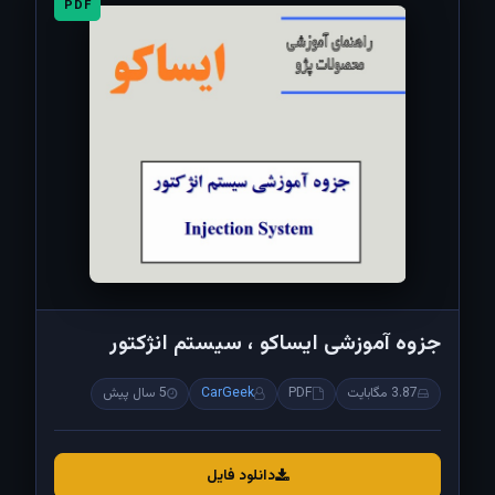
PDF
جزوه آموزشی ایساکو ، سیستم انژکتور
3.87 مگابایت
PDF
CarGeek
5 سال پیش
دانلود فایل