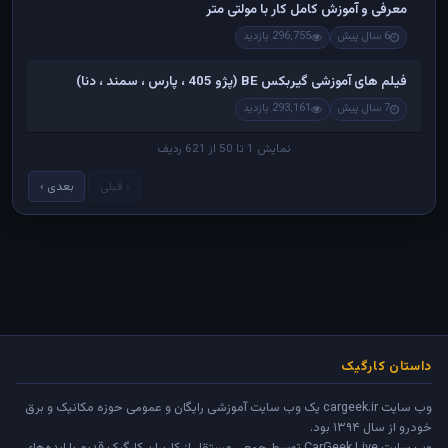
معرفی و آموزش کامل کار با مولتی متر
6 سال پیش
296,755 بازدید
فیلم های آموزشی گیربکس BE (پژو 405 ، پارس ، سمند ، دنا)
7 سال پیش
293,161 بازدید
نمایش 1 تا 50 از 621 ردیف
‹ قبلی
بعدی ›
داستان کارگیک
وب سایت cargeek.ir یک وب سایت آموزشی رایگان و عمومی حوزه مکانیک و برق
خودرو از سال ۱۳۹۴ بود.
وب سایت
CarGeek.Live
توسط جمعی مستقل از کاربران کارگیک قدیم با ایده‌های