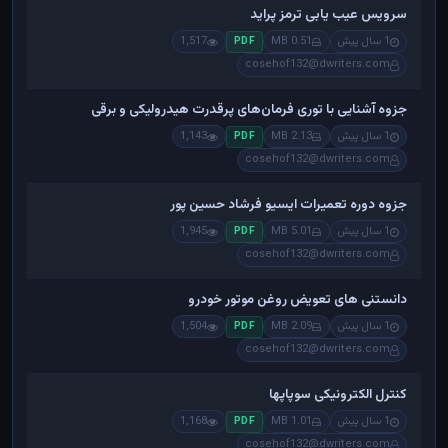
سرویس عیب یابی ترمز پراید
1 سال پیش
0.51 MB
1,517
PDF
cosehof132@dwriters.com
جزوه آشنایی با توری فرمان‌های پرقدرت هیدرولیکی و برقی
1 سال پیش
2.13 MB
1,143
PDF
cosehof132@dwriters.com
جزوه دوره تعمیرات ایسیو فرشاد حسین پور
1 سال پیش
5.01 MB
1,945
PDF
cosehof132@dwriters.com
دانستنی های تعویض روغن موتور خودرو
1 سال پیش
2.09 MB
1,504
PDF
cosehof132@dwriters.com
کنترل الکترونیکی سوپاپها
1 سال پیش
1.01 MB
1,168
PDF
cosehof132@dwriters.com