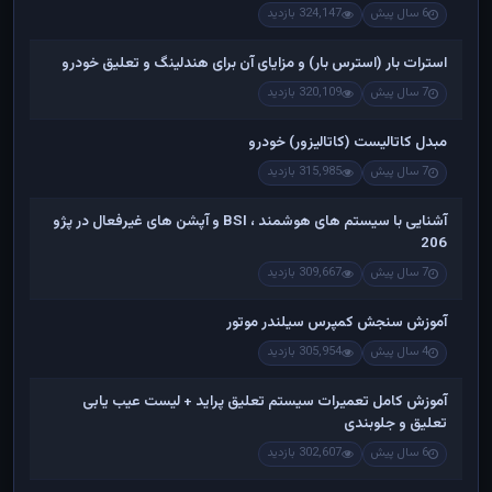
6 سال پیش
324,147 بازدید
استرات بار (استرس بار) و مزایای آن برای هندلینگ و تعلیق خودرو
7 سال پیش
320,109 بازدید
مبدل کاتالیست (کاتالیزور) خودرو
7 سال پیش
315,985 بازدید
آشنایی با سیستم های هوشمند ، BSI و آپشن های غیرفعال در پژو
206
7 سال پیش
309,667 بازدید
آموزش سنجش کمپرس سیلندر موتور
4 سال پیش
305,954 بازدید
آموزش کامل تعمیرات سیستم تعلیق پراید + لیست عیب یابی
تعلیق و جلوبندی
6 سال پیش
302,607 بازدید