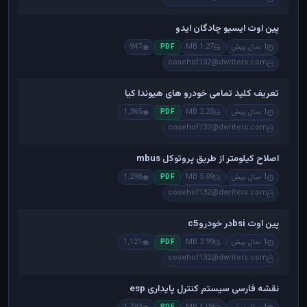
پین اوت ایسیو چادگان ایدو
1 سال پیش
1.27 MB
947
PDF
cosehof132@dwriters.com
تعریف کلید تمامی خودرو های هیوندا کیا
1 سال پیش
2.25 MB
1,365
PDF
cosehof132@dwriters.com
اصلاح کیلومتر از طریق پروتوکل mbus
1 سال پیش
5.09 MB
1,298
PDF
cosehof132@dwriters.com
پین اوت bsiدر خودروc5
1 سال پیش
3.99 MB
1,121
PDF
cosehof132@dwriters.com
نقشه فارسی سیستم کنترل پایداری esp