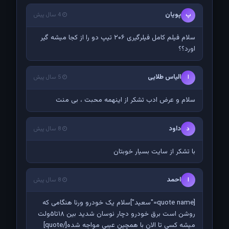
پویان
پ
4 سال پیش
سلام فیلم کامل فیلرگیری ۲۰۶ تیپ دو را از کجا میشه گیر
اورد؟؟
الیاس طلایی
ا
5 سال پیش
سلام و عرض ادب تشکر از اینهمه محبت ، بی منت
داود
د
8 سال پیش
با تشکر از سایت بسیار خوبتان
احمد
ا
8 سال پیش
[quote name="سعید"]سلام یک خودرو ورنا هنگامی که
روشن است برق خودرو دچار نوسان شدید بین ۱۸تا۵ولت
میشه کسی تا الان با همچین عیبی مواجه شده[/quote]