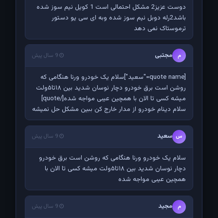
دوست عزیز2 مشکل احتمالی است 1 کویل نیم سوز شده
باشد2رله دوبل نیم سوز شده وبه ای سی یو دستور
ترموستاک نمی دهد
مجتبی
م
9 سال پیش
[quote name="سعید"]سلام یک خودرو ورنا هنگامی که
روشن است برق خودرو دچار نوسان شدید بین ۱۸تا۵ولت
میشه کسی تا الان با همچین عیبی مواجه شده[/quote]
سلام دینام خودرو از مدار خارج کن ببین مشکل حل نمیشه
سعید
س
9 سال پیش
سلام یک خودرو ورنا هنگامی که روشن است برق خودرو
دچار نوسان شدید بین ۱۸تا۵ولت میشه کسی تا الان با
همچین عیبی مواجه شده
مجید
م
9 سال پیش