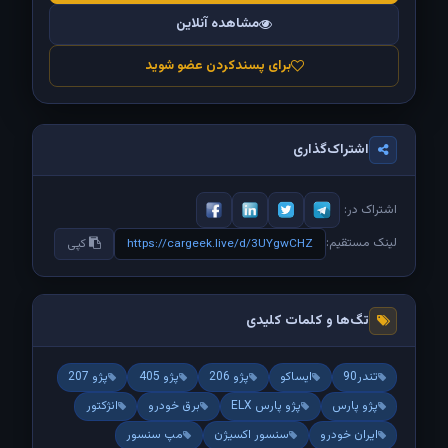
مشاهده آنلاین
برای پسندکردن عضو شوید
اشتراک‌گذاری
اشتراک در:
لینک مستقیم:
https://cargeek.live/d/3UYgwCHZ
کپی
تگ‌ها و کلمات کلیدی
تندر90
ایساکو
پژو 206
پژو 405
پژو 207
پژو پارس
پژو پارس ELX
برق خودرو
انژکتور
ایران خودرو
سنسور اکسیژن
مپ سنسور