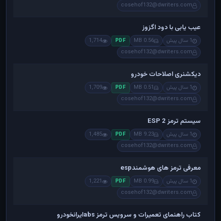
cosehof132@dwriters.com
عیب یابی با دود اگزوز
1 سال پیش
0.56 MB
1,714
PDF
cosehof132@dwriters.com
دیکشنری اصلاحات خودرو
1 سال پیش
0.51 MB
1,709
PDF
cosehof132@dwriters.com
سیستم ترمز ESP 2
1 سال پیش
9.23 MB
1,485
PDF
cosehof132@dwriters.com
معرفی ترمز های هوشمندesp
1 سال پیش
0.99 MB
1,221
PDF
cosehof132@dwriters.com
کتاب راهنمای تعمیرات و سرویس ترمز absایرانخودرو