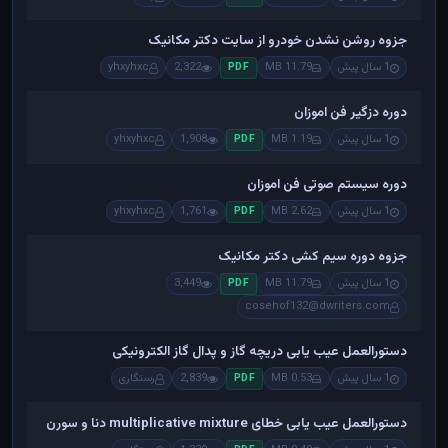
جزوه روشن نشدن خودرو از سایت دکتر مکانیک
1 سال پیش
11.79 MB
2,322
yhxyhxc
PDF
دوره دزگیر فن اموزان
1 سال پیش
1.19 MB
1,908
yhxyhxc
PDF
دوره سیستم صوتی فن اموزان
1 سال پیش
2.62 MB
1,761
yhxyhxc
PDF
جزوه دوره سیم کشی دکتر مکانیک
1 سال پیش
11.79 MB
3,449
PDF
cosehof132@dwriters.com
دستورالعمل عیب یابی دریچه گاز و پدال گاز الکترونیکی
1 سال پیش
0.53 MB
2,839
رستگاری
PDF
دستورالعمل عیب یابی خطای multiplicative mixture دنا و سورن