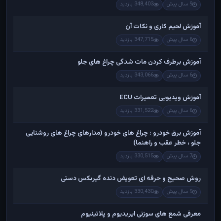
9 سال پیش
348,403 بازدید
آموزش لحیم کاری و نکات آن
6 سال پیش
347,715 بازدید
آموزش برطرف کردن مات شدگی چراغ های جلو
6 سال پیش
343,066 بازدید
آموزش ویدیویی تعمیرات ECU
6 سال پیش
331,522 بازدید
آموزش برق خودرو : چراغ های خودرو (مدارهای چراغ های روشنایی
جلو ، خطر عقب و راهنما)
7 سال پیش
330,515 بازدید
روش صحیح و حرفه ای تعویض دنده گیربکس دستی
9 سال پیش
330,430 بازدید
معرفی شمع های سوزنی ایریدیوم و پلاتینیوم