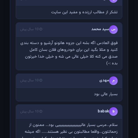
تشکر از مطالب ارزنده و مفید این سایت
سید محمد
س
10 سال پیش
فوق العادس اگه بشه این جزوه هاتونو آرشیو و دسته بندی
کنید و مثلا بگید این برای خودروهای فلان بسان کامل
صدق می کنه کلا خیلی عالی می شه و خیلی خدا خیرتون
بده :-)
مهدی
م
10 سال پیش
بسیار عالی بود
babak
b
10 سال پیش
سلام...مرسی بسیار عالیییییییییییییییی بود... ممنون از
زحماتتون...واقعا مطالبتون بی نظیر هستند...... اگه میشه