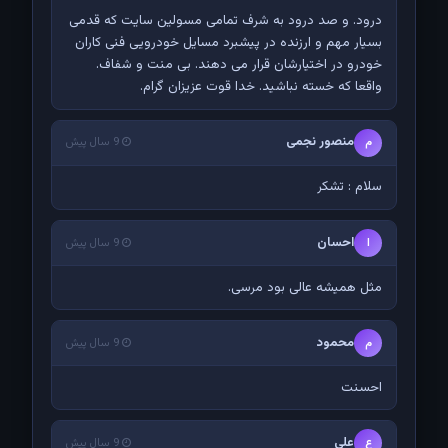
درود. و صد درود به شرف تمامی مسولین سایت که قدمی
بسیار مهم و ارزنده در پیشبرد مسایل خودرویی فنی کاران
خودرو در اختیارشان قرار می دهند. بی منت و شفاف.
واقعا که خسته نباشید. خدا قوت عزیزان گرام.
منصور نجمی
م
9 سال پیش
سلام : تشکر
احسان
ا
9 سال پیش
مثل همیشه عالی بود مرسی.
محمود
م
9 سال پیش
احسنت
علی
ع
9 سال پیش