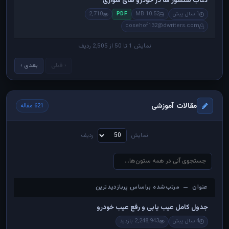
کتاب سنسور ها در خودرو های سواری
1 سال پیش
10.52 MB
2,710
PDF
cosehof132@dwriters.com
نمایش 1 تا 50 از 2,505 ردیف
‹ قبلی
بعدی ›
مقالات آموزشی
621 مقاله
نمایش
ردیف
عنوان — مرتب‌شده براساس پربازدیدترین
عنوان — مرتب‌شده براساس پربازدیدترین
جدول کامل عیب یابی و رفع عیب خودرو
4 سال پیش
2,248,943 بازدید