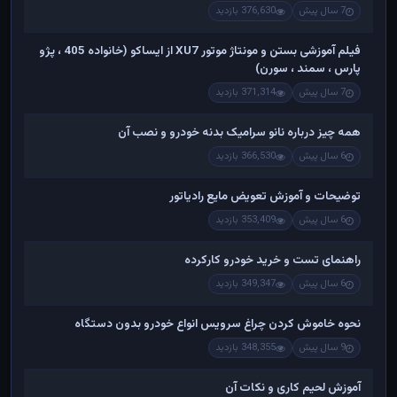
7 سال پیش
376,630 بازدید
فیلم آموزشی بستن و مونتاژ موتور XU7 از ایساکو (خانواده 405 ، پژو
پارس ، سمند ، سورن)
7 سال پیش
371,314 بازدید
همه چیز درباره نانو سرامیک بدنه خودرو و نصب آن
6 سال پیش
366,530 بازدید
توضیحات و آموزش تعویض مایع رادیاتور
6 سال پیش
353,409 بازدید
راهنمای تست و خريد خودرو کارکرده
6 سال پیش
349,347 بازدید
نحوه خاموش کردن چراغ سرویس انواع خودرو بدون دستگاه
9 سال پیش
348,355 بازدید
آموزش لحیم کاری و نکات آن