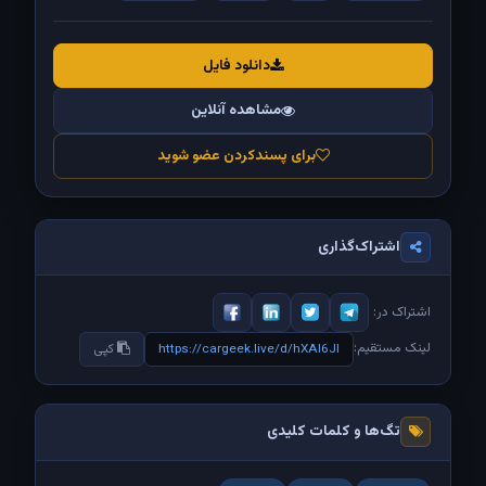
دانلود فایل
مشاهده آنلاین
برای پسندکردن عضو شوید
اشتراک‌گذاری
اشتراک در:
لینک مستقیم:
https://cargeek.live/d/hXAl6JI
کپی
تگ‌ها و کلمات کلیدی