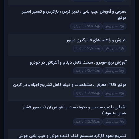
معرفی و آموزش عیب یابی ، تمیز کردن ، بازکردن و تعمیر استپر
موتور
7 سال پیش
1,028,515 بازدید
آموزش و راهنماهای فیلرگیری موتور
5 سال پیش
673,572 بازدید
آموزش برق خودرو : مبحث کامل دینام و آلترناتور در خودرو
5 سال پیش
672,440 بازدید
موتور TU5 :معرفی ، مشخصات و فیلم کامل تشریح اجزاء و باز کردن
5 سال پیش
612,953 بازدید
آشنایی با مپ سنسور و نحوه تست و تعویض آن (سنسور فشار
هوای منیفولد)
7 سال پیش
612,382 بازدید
تشریح نحوه کارکرد سیستم خنک کننده موتور و عیب یابی جوش