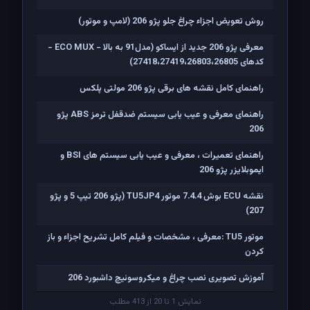
روش تعویض اجزاء چراغ جلو پژو 206 (لامپ و موتور)
معرفی پژو 206 جدید از ایساکو (مدل91 به بالا - ECO MUX -
کدهای 27418،27419،26803،26805)
راهنمای کامل نقشه های برقی پژو 206 مولتی پلکس
راهنمای معرفی و عیب یابی سیستم ضدقفل ترمز ABS پژو
206
راهنمای تعمیرات ، معرفی و عیب یابی سیستم های BSI و
ایموبلایزر پژو 206
نقشه ECU بوش 7.4.4 موتور TU5JP4 (پژو 206 تیپ 5 و پژو
207)
موتور TU5 :معرفی ، مشخصات و فیلم کامل تشریح اجزاء و باز
کردن
آموزش تصویری نصب چراغ و میکروسوئیچ داشبورد 206
نمایش 1 تا 20 از 413 مطلب