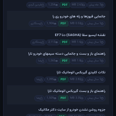
7 ماه پیش
2.63 MB
1,254
فردین گردی
PDF
جانمایی فیوزها و رله های خودرو ری را
1 سال پیش
0.53 MB
1,904
رستگاری
PDF
نقشه ایسیو سقا (SAGHA) دنا EF7
1 سال پیش
1.6 MB
2,113
رستگاری
PDF
راهنمای باز و بست و جانمایی دسته سیمهای خودرو تارا
1 سال پیش
1.8 MB
1,565
رضا
PDF
نکات کلیدی گیربکس اتوماتیک تارا
1 سال پیش
2.82 MB
1,395
رضا
PDF
راهنمای باز و بست گیربکس اتوماتیک تارا
1 سال پیش
3.35 MB
1,509
رضا
PDF
جزوه روشن نشدن خودرو از سایت دکتر مکانیک