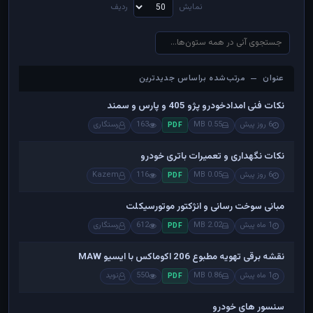
نمایش
ردیف
عنوان — مرتب‌شده براساس جدیدترین
عنوان — مرتب‌شده براساس جدیدترین
نکات فنی امدادخودرو پژو 405 و پارس و سمند
6 روز پیش
0.55 MB
163
رستگاری
PDF
نکات نگهداری و تعمیرات باتری خودرو
6 روز پیش
0.05 MB
116
Kazem
PDF
مبانی سوخت رسانی و انژکتور موتورسیکلت
1 ماه پیش
2.02 MB
612
رستگاری
PDF
نقشه برقی تهویه مطبوع 206 اکوماکس با ایسیو MAW
1 ماه پیش
0.86 MB
550
نوید
PDF
سنسور های خودرو