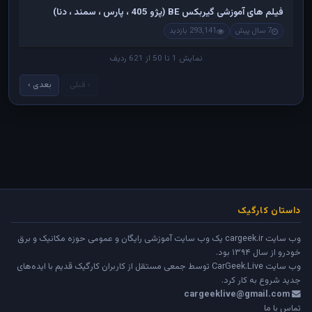
فیلم های آموزشی گیربکس BE (پژو 405 ، پارس ، سمند ، دنا)
7 سال پیش
293,141 بازدید
نمایش 1 تا 50 از 621 ردیف
‹ قبلی
بعدی ›
داستان کارگیک
وب سایت cargeek.ir یک وب سایت آموزشی رایگان و عمومی حوزه مکانیک و برق
خودرو از سال ۱۳۹۴ بود.
وب سایت
CarGeek.Live
توسط جمعی مستقل از کاربران کارگیک قدیم با ایده‌های
جدید شروع به کار کرد.
cargeeklive@gmail.com
تماس با ما