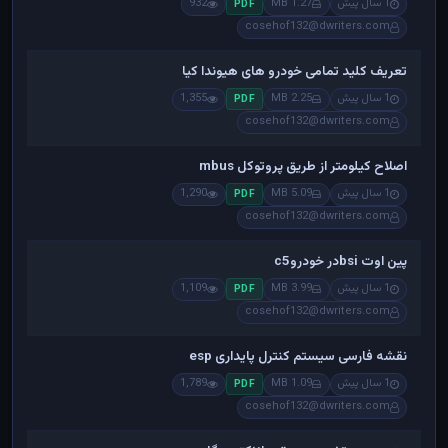
1 سال پیش
1.27 MB
932
PDF
cosehof132@dwriters.com
تعریف کلید تمامی خودرو های هیوندا کیا
1 سال پیش
2.25 MB
1,355
PDF
cosehof132@dwriters.com
اصلاح کیلومتر از طریق پروتوکل mbus
1 سال پیش
5.09 MB
1,290
PDF
cosehof132@dwriters.com
پین اوت bsiدر خودروc5
1 سال پیش
3.99 MB
1,109
PDF
cosehof132@dwriters.com
نقشه فارسی سیستم کنترل پایداری esp
1 سال پیش
1.09 MB
1,789
PDF
cosehof132@dwriters.com