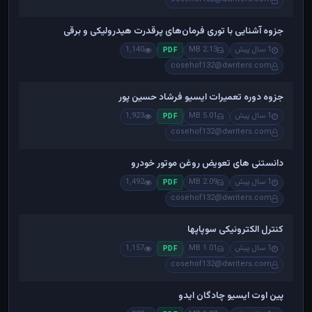
جزوه آشنایی با توری فرمان‌های پرقدرت هیدرولیکی و برقی
1 سال پیش
2.13 MB
1,140
PDF
cosehof132@dwriters.com
جزوه دوره تعمیرات ایسیو فرشاد حسین پور
1 سال پیش
5.01 MB
1,923
PDF
cosehof132@dwriters.com
دانستنی های تعویض روغن موتور خودرو
1 سال پیش
2.09 MB
1,492
PDF
cosehof132@dwriters.com
کنترل الکترونیکی سوپاپها
1 سال پیش
1.01 MB
1,157
PDF
cosehof132@dwriters.com
پین اوت ایسیو چادگان ایدو