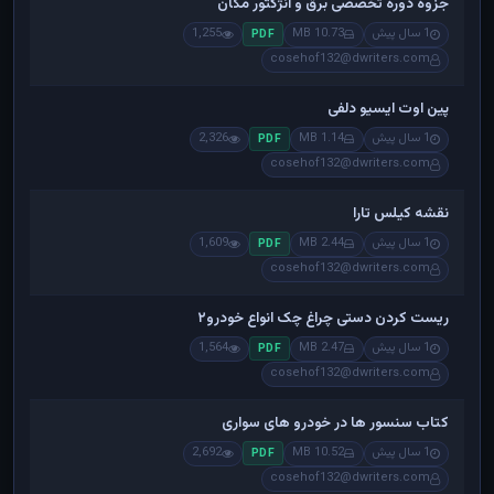
جزوه دوره تخصصی برق و انژکتور مگان
1 سال پیش
10.73 MB
1,255
PDF
cosehof132@dwriters.com
پین اوت ایسیو دلفی
1 سال پیش
1.14 MB
2,326
PDF
cosehof132@dwriters.com
نقشه کیلس تارا
1 سال پیش
2.44 MB
1,609
PDF
cosehof132@dwriters.com
ریست کردن دستی چراغ چک انواع خودرو۲
1 سال پیش
2.47 MB
1,564
PDF
cosehof132@dwriters.com
کتاب سنسور ها در خودرو های سواری
1 سال پیش
10.52 MB
2,692
PDF
cosehof132@dwriters.com