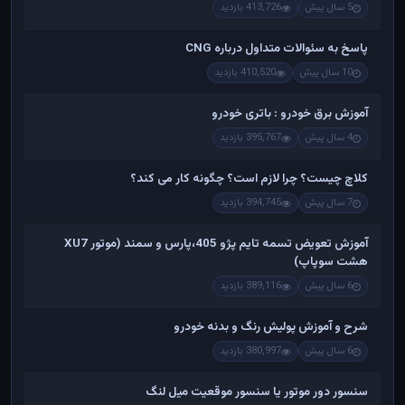
5 سال پیش
413,726 بازدید
پاسخ به سئوالات متداول درباره CNG
10 سال پیش
410,520 بازدید
آموزش برق خودرو : باتری خودرو
4 سال پیش
395,767 بازدید
کلاچ چیست؟ چرا لازم است؟ چگونه کار می کند؟
7 سال پیش
394,745 بازدید
آموزش تعویض تسمه تایم پژو 405،پارس و سمند (موتور XU7
هشت سوپاپ)
6 سال پیش
389,116 بازدید
شرح و آموزش پولیش رنگ و بدنه خودرو
6 سال پیش
380,997 بازدید
سنسور دور موتور یا سنسور موقعیت میل لنگ