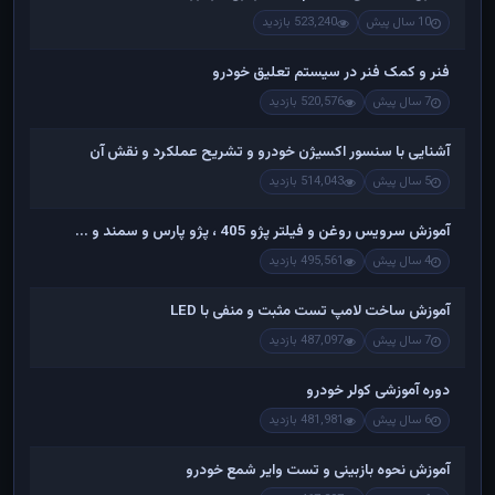
10 سال پیش
523,240 بازدید
فنر و کمک فنر در سیستم تعلیق خودرو
7 سال پیش
520,576 بازدید
آشنایی با سنسور اکسیژن خودرو و تشریح عملکرد و نقش آن
5 سال پیش
514,043 بازدید
آموزش سرویس روغن و فیلتر پژو 405 ، پژو پارس و سمند و ...
4 سال پیش
495,561 بازدید
آموزش ساخت لامپ تست مثبت و منفی با LED
7 سال پیش
487,097 بازدید
دوره آموزشی کولر خودرو
6 سال پیش
481,981 بازدید
آموزش نحوه بازبینی و تست وایر شمع خودرو