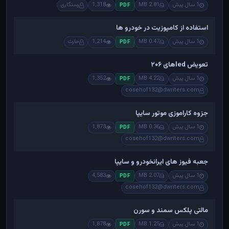
1 سال پیش
2.81 MB
1,318
رستگاری
PDF
استفاده از کامپوزیت در خودرو ها
1 سال پیش
0.47 MB
1,214
حارث
PDF
تعویض ledهای ۲۰۶
1 سال پیش
4.22 MB
1,352
PDF
cosehof132@dwriters.com
جزوه کاراموزی موتور سایپا
1 سال پیش
0.36 MB
1,873
PDF
cosehof132@dwriters.com
جعبه فیوز های ایرانخودرو و سایپا
1 سال پیش
2.07 MB
4,583
PDF
cosehof132@dwriters.com
مالتی پلکس سمند و سورن
1 سال پیش
1.25 MB
1,878
PDF