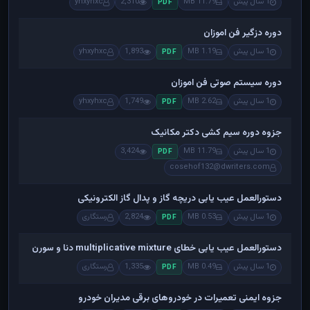
1 سال پیش
11.79 MB
2,310
yhxyhxc
PDF
دوره دزگیر فن اموزان
1 سال پیش
1.19 MB
1,893
yhxyhxc
PDF
دوره سیستم صوتی فن اموزان
1 سال پیش
2.62 MB
1,749
yhxyhxc
PDF
جزوه دوره سیم کشی دکتر مکانیک
1 سال پیش
11.79 MB
3,424
PDF
cosehof132@dwriters.com
دستورالعمل عیب یابی دریچه گاز و پدال گاز الکترونیکی
1 سال پیش
0.53 MB
2,824
رستگاری
PDF
دستورالعمل عیب یابی خطای multiplicative mixture دنا و سورن
1 سال پیش
0.49 MB
1,335
رستگاری
PDF
جزوه ایمنی تعمیرات در خودروهای برقی مدیران خودرو