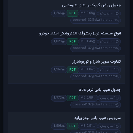
جدول روغن گیربکس های هیوندایی
1 سال پیش
0.08 MB
1,261
PDF
cosehof132@dwriters.com
انواع سیستم ترمز پیشرفته الکترونیکی امداد خودرو
1 سال پیش
1.46 MB
1,028
PDF
cosehof132@dwriters.com
تفاوت سوپر شارژ و توربوشارژر
1 سال پیش
1.84 MB
1,262
PDF
cosehof132@dwriters.com
جدول عیب یابی ترمز abs
1 سال پیش
0.88 MB
1,973
PDF
cosehof132@dwriters.com
سرویس عیب یابی ترمز پراید
1 سال پیش
0.51 MB
1,508
PDF
cosehof132@dwriters.com