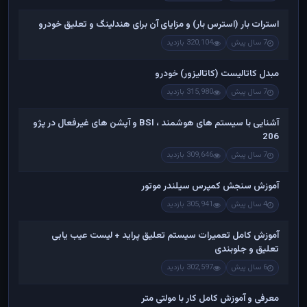
استرات بار (استرس بار) و مزایای آن برای هندلینگ و تعلیق خودرو
7 سال پیش
320,104 بازدید
مبدل کاتالیست (کاتالیزور) خودرو
7 سال پیش
315,980 بازدید
آشنایی با سیستم های هوشمند ، BSI و آپشن های غیرفعال در پژو
206
7 سال پیش
309,646 بازدید
آموزش سنجش کمپرس سیلندر موتور
4 سال پیش
305,941 بازدید
آموزش کامل تعمیرات سیستم تعلیق پراید + لیست عیب یابی
تعلیق و جلوبندی
6 سال پیش
302,597 بازدید
معرفی و آموزش کامل کار با مولتی متر