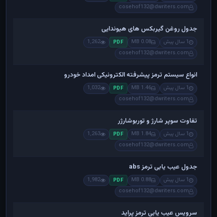
cosehof132@dwriters.com
جدول روغن گیربکس های هیوندایی
1 سال پیش
0.08 MB
1,262
PDF
cosehof132@dwriters.com
انواع سیستم ترمز پیشرفته الکترونیکی امداد خودرو
1 سال پیش
1.46 MB
1,032
PDF
cosehof132@dwriters.com
تفاوت سوپر شارژ و توربوشارژر
1 سال پیش
1.84 MB
1,263
PDF
cosehof132@dwriters.com
جدول عیب یابی ترمز abs
1 سال پیش
0.88 MB
1,982
PDF
cosehof132@dwriters.com
سرویس عیب یابی ترمز پراید