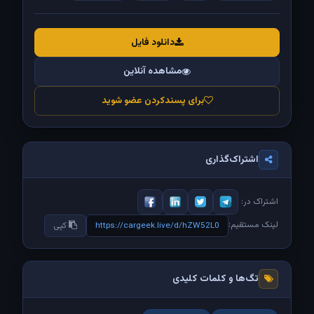
دانلود فایل
مشاهده آنلاین
برای پسندکردن عضو شوید
اشتراک‌گذاری
اشتراک در:
لینک مستقیم:
https://cargeek.live/d/hZW52L0
کپی
تگ‌ها و کلمات کلیدی