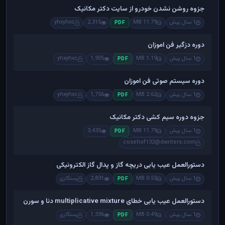
جزوه روشن نشدن خودرو از سایت دکتر مکانیک
1 سال پیش
11.79 MB
2,315
yhxyhxc
PDF
دوره دزگیر فن اموزان
1 سال پیش
1.19 MB
1,905
yhxyhxc
PDF
دوره سیستم صوتی فن اموزان
1 سال پیش
2.62 MB
1,756
yhxyhxc
PDF
جزوه دوره سیم کشی دکتر مکانیک
1 سال پیش
11.79 MB
3,435
PDF
cosehof132@dwriters.com
دستورالعمل عیب یابی دریچه گاز و پدال گاز الکترونیکی
1 سال پیش
0.53 MB
2,831
رستگاری
PDF
دستورالعمل عیب یابی خطای multiplicative mixture دنا و سورن
1 سال پیش
0.49 MB
1,336
رستگاری
PDF