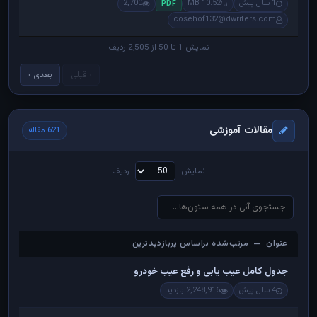
1 سال پیش
10.52 MB
2,700
PDF
cosehof132@dwriters.com
نمایش 1 تا 50 از 2,505 ردیف
‹ قبلی
بعدی ›
مقالات آموزشی
621 مقاله
نمایش
ردیف
عنوان — مرتب‌شده براساس پربازدیدترین
عنوان — مرتب‌شده براساس پربازدیدترین
جدول کامل عیب یابی و رفع عیب خودرو
4 سال پیش
2,248,916 بازدید