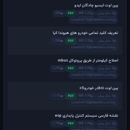
پین اوت ایسیو چادگان ایدو
1 سال پیش
1.27 MB
939
PDF
cosehof132@dwriters.com
تعریف کلید تمامی خودرو های هیوندا کیا
1 سال پیش
2.25 MB
1,358
PDF
cosehof132@dwriters.com
اصلاح کیلومتر از طریق پروتوکل mbus
1 سال پیش
5.09 MB
1,293
PDF
cosehof132@dwriters.com
پین اوت bsiدر خودروc5
1 سال پیش
3.99 MB
1,115
PDF
cosehof132@dwriters.com
نقشه فارسی سیستم کنترل پایداری esp
1 سال پیش
1.09 MB
1,790
PDF