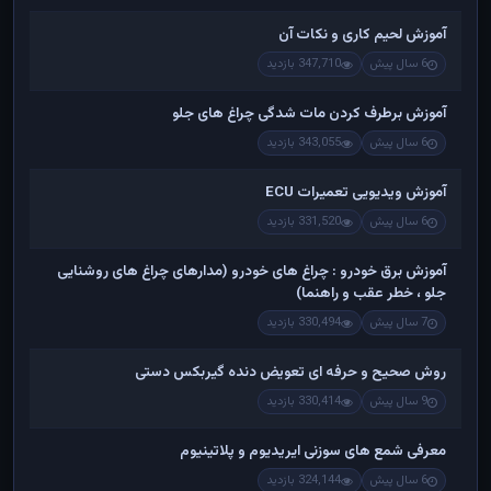
آموزش لحیم کاری و نکات آن
6 سال پیش
347,710 بازدید
آموزش برطرف کردن مات شدگی چراغ های جلو
6 سال پیش
343,055 بازدید
آموزش ویدیویی تعمیرات ECU
6 سال پیش
331,520 بازدید
آموزش برق خودرو : چراغ های خودرو (مدارهای چراغ های روشنایی
جلو ، خطر عقب و راهنما)
7 سال پیش
330,494 بازدید
روش صحیح و حرفه ای تعویض دنده گیربکس دستی
9 سال پیش
330,414 بازدید
معرفی شمع های سوزنی ایریدیوم و پلاتینیوم
6 سال پیش
324,144 بازدید