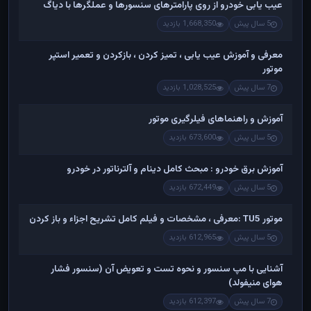
عیب یابی خودرو از روی پارامترهای سنسورها و عملگرها با دیاگ
5 سال پیش
1,668,350 بازدید
معرفی و آموزش عیب یابی ، تمیز کردن ، بازکردن و تعمیر استپر
موتور
7 سال پیش
1,028,525 بازدید
آموزش و راهنماهای فیلرگیری موتور
5 سال پیش
673,600 بازدید
آموزش برق خودرو : مبحث کامل دینام و آلترناتور در خودرو
5 سال پیش
672,449 بازدید
موتور TU5 :معرفی ، مشخصات و فیلم کامل تشریح اجزاء و باز کردن
5 سال پیش
612,965 بازدید
آشنایی با مپ سنسور و نحوه تست و تعویض آن (سنسور فشار
هوای منیفولد)
7 سال پیش
612,397 بازدید