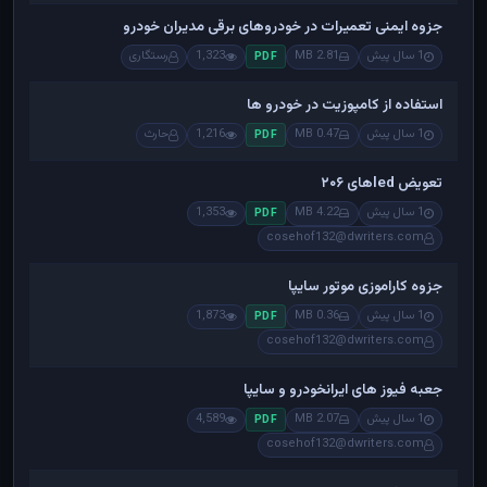
جزوه ایمنی تعمیرات در خودروهای برقی مدیران خودرو
1 سال پیش
2.81 MB
1,323
رستگاری
PDF
استفاده از کامپوزیت در خودرو ها
1 سال پیش
0.47 MB
1,216
حارث
PDF
تعویض ledهای ۲۰۶
1 سال پیش
4.22 MB
1,353
PDF
cosehof132@dwriters.com
جزوه کاراموزی موتور سایپا
1 سال پیش
0.36 MB
1,873
PDF
cosehof132@dwriters.com
جعبه فیوز های ایرانخودرو و سایپا
1 سال پیش
2.07 MB
4,589
PDF
cosehof132@dwriters.com