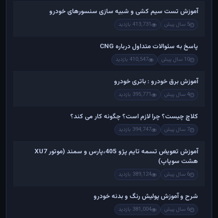
آموزش تست سیم کشی و شبیه سازی سنسورهای خودرو
5 سال پیش
413,731 بازدید
پاسخ به سئوالات متداول درباره CNG
10 سال پیش
410,547 بازدید
آموزش برق خودرو : باتری خودرو
4 سال پیش
395,771 بازدید
کلاچ چیست؟ چرا لازم است؟ چگونه کار می کند؟
7 سال پیش
394,747 بازدید
آموزش تعویض تسمه تایم پژو 405،پارس و سمند (موتور XU7
هشت سوپاپ)
6 سال پیش
389,124 بازدید
شرح و آموزش پولیش رنگ و بدنه خودرو
6 سال پیش
381,004 بازدید