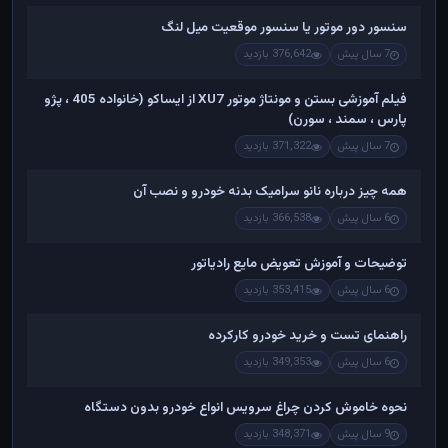
سنسور دور موتور یا سنسور موقعیت میل لنگ
7 سال پیش
376,642 بازدید
فیلم آموزشی بستن و مونتاژ موتور XU7 از ایساکو (خانواده 405 ، پژو
پارس ، سمند ، سورن)
7 سال پیش
371,322 بازدید
همه چیز درباره نانو سرامیک بدنه خودرو و نصب آن
6 سال پیش
366,538 بازدید
توضیحات و آموزش تعویض مایع رادیاتور
6 سال پیش
353,415 بازدید
راهنمای تست و خريد خودرو کارکرده
6 سال پیش
349,353 بازدید
نحوه خاموش کردن چراغ سرویس انواع خودرو بدون دستگاه
9 سال پیش
348,371 بازدید