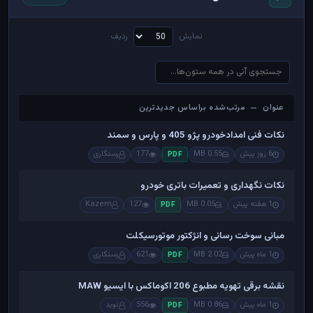
نمایش
ردیف
عنوان — مرتب‌شده براساس جدیدترین
عنوان — مرتب‌شده براساس جدیدترین
نکات فنی امدادخودرو پژو 405 و پارس و سمند
6 روز پیش
0.55 MB
177
رستگاری
PDF
نکات نگهداری و تعمیرات باتری خودرو
1 هفته پیش
0.05 MB
127
Kazem
PDF
مبانی سوخت رسانی و انژکتور موتورسیکلت
1 ماه پیش
2.02 MB
621
رستگاری
PDF
نقشه برقی تهویه مطبوع 206 اکوماکس با ایسیو MAW
1 ماه پیش
0.86 MB
556
نوید
PDF