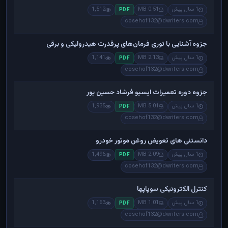
1 سال پیش
0.51 MB
1,512
PDF
cosehof132@dwriters.com
جزوه آشنایی با توری فرمان‌های پرقدرت هیدرولیکی و برقی
1 سال پیش
2.13 MB
1,141
PDF
cosehof132@dwriters.com
جزوه دوره تعمیرات ایسیو فرشاد حسین پور
1 سال پیش
5.01 MB
1,935
PDF
cosehof132@dwriters.com
دانستنی های تعویض روغن موتور خودرو
1 سال پیش
2.09 MB
1,496
PDF
cosehof132@dwriters.com
کنترل الکترونیکی سوپاپها
1 سال پیش
1.01 MB
1,163
PDF
cosehof132@dwriters.com