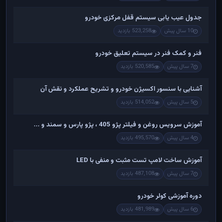
جدول عیب یابی سیستم قفل مرکزی خودرو
10 سال پیش
523,258 بازدید
فنر و کمک فنر در سیستم تعلیق خودرو
7 سال پیش
520,585 بازدید
آشنایی با سنسور اکسیژن خودرو و تشریح عملکرد و نقش آن
5 سال پیش
514,052 بازدید
آموزش سرویس روغن و فیلتر پژو 405 ، پژو پارس و سمند و ...
4 سال پیش
495,570 بازدید
آموزش ساخت لامپ تست مثبت و منفی با LED
7 سال پیش
487,108 بازدید
دوره آموزشی کولر خودرو
6 سال پیش
481,989 بازدید