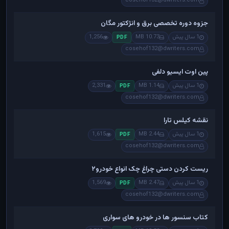
cosehof132@dwriters.com
جزوه دوره تخصصی برق و انژکتور مگان
1 سال پیش
10.73 MB
1,256
PDF
cosehof132@dwriters.com
پین اوت ایسیو دلفی
1 سال پیش
1.14 MB
2,331
PDF
cosehof132@dwriters.com
نقشه کیلس تارا
1 سال پیش
2.44 MB
1,615
PDF
cosehof132@dwriters.com
ریست کردن دستی چراغ چک انواع خودرو۲
1 سال پیش
2.47 MB
1,569
PDF
cosehof132@dwriters.com
کتاب سنسور ها در خودرو های سواری