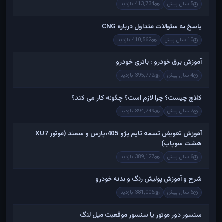
5 سال پیش
413,734 بازدید
پاسخ به سئوالات متداول درباره CNG
10 سال پیش
410,562 بازدید
آموزش برق خودرو : باتری خودرو
4 سال پیش
395,772 بازدید
کلاچ چیست؟ چرا لازم است؟ چگونه کار می کند؟
7 سال پیش
394,749 بازدید
آموزش تعویض تسمه تایم پژو 405،پارس و سمند (موتور XU7
هشت سوپاپ)
6 سال پیش
389,127 بازدید
شرح و آموزش پولیش رنگ و بدنه خودرو
6 سال پیش
381,006 بازدید
سنسور دور موتور یا سنسور موقعیت میل لنگ