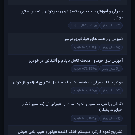
معرفی و آموزش عیب یابی ، تمیز کردن ، بازکردن و تعمیر استپر
موتور
7 سال پیش
1,028,531 بازدید
آموزش و راهنماهای فیلرگیری موتور
5 سال پیش
673,610 بازدید
آموزش برق خودرو : مبحث کامل دینام و آلترناتور در خودرو
5 سال پیش
672,455 بازدید
موتور TU5 :معرفی ، مشخصات و فیلم کامل تشریح اجزاء و باز کردن
5 سال پیش
612,965 بازدید
آشنایی با مپ سنسور و نحوه تست و تعویض آن (سنسور فشار
هوای منیفولد)
7 سال پیش
612,402 بازدید
تشریح نحوه کارکرد سیستم خنک کننده موتور و عیب یابی جوش