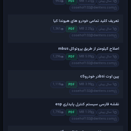
1 سال پیش
1.27 MB
943
PDF
cosehof132@dwriters.com
تعریف کلید تمامی خودرو های هیوندا کیا
1 سال پیش
2.25 MB
1,361
PDF
cosehof132@dwriters.com
اصلاح کیلومتر از طریق پروتوکل mbus
1 سال پیش
5.09 MB
1,296
PDF
cosehof132@dwriters.com
پین اوت bsiدر خودروc5
1 سال پیش
3.99 MB
1,118
PDF
cosehof132@dwriters.com
نقشه فارسی سیستم کنترل پایداری esp
1 سال پیش
1.09 MB
1,790
PDF
cosehof132@dwriters.com