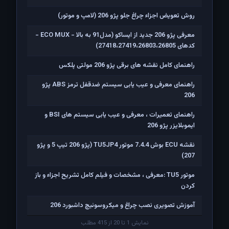
روش تعویض اجزاء چراغ جلو پژو 206 (لامپ و موتور)
معرفی پژو 206 جدید از ایساکو (مدل91 به بالا - ECO MUX -
کدهای 27418،27419،26803،26805)
راهنمای کامل نقشه های برقی پژو 206 مولتی پلکس
راهنمای معرفی و عیب یابی سیستم ضدقفل ترمز ABS پژو
206
راهنمای تعمیرات ، معرفی و عیب یابی سیستم های BSI و
ایموبلایزر پژو 206
نقشه ECU بوش 7.4.4 موتور TU5JP4 (پژو 206 تیپ 5 و پژو
207)
موتور TU5 :معرفی ، مشخصات و فیلم کامل تشریح اجزاء و باز
کردن
آموزش تصویری نصب چراغ و میکروسوئیچ داشبورد 206
نمایش 1 تا 20 از 415 مطلب