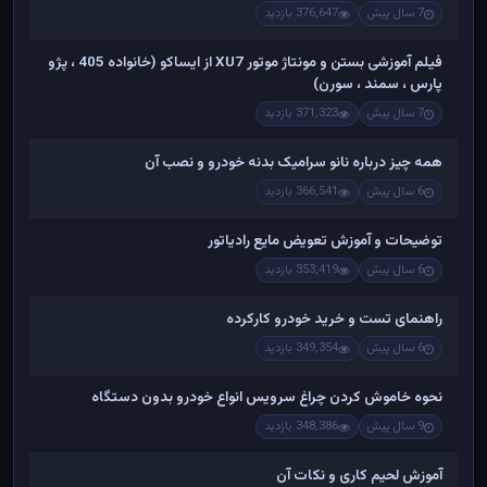
7 سال پیش
376,647 بازدید
فیلم آموزشی بستن و مونتاژ موتور XU7 از ایساکو (خانواده 405 ، پژو
پارس ، سمند ، سورن)
7 سال پیش
371,323 بازدید
همه چیز درباره نانو سرامیک بدنه خودرو و نصب آن
6 سال پیش
366,541 بازدید
توضیحات و آموزش تعویض مایع رادیاتور
6 سال پیش
353,419 بازدید
راهنمای تست و خريد خودرو کارکرده
6 سال پیش
349,354 بازدید
نحوه خاموش کردن چراغ سرویس انواع خودرو بدون دستگاه
9 سال پیش
348,386 بازدید
آموزش لحیم کاری و نکات آن