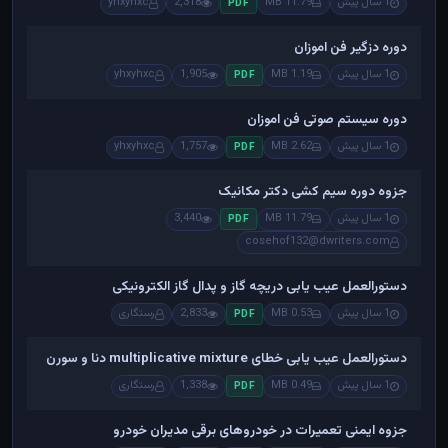
1 سال پیش
11.79 MB
2,318
yhxyhxc
PDF
دوره دزگیر فن اموزان
1 سال پیش
1.19 MB
1,905
yhxyhxc
PDF
دوره سیستم صوتی فن اموزان
1 سال پیش
2.62 MB
1,757
yhxyhxc
PDF
جزوه دوره سیم کشی دکتر مکانیک
1 سال پیش
11.79 MB
3,440
PDF
cosehof132@dwriters.com
دستورالعمل عیب یابی دریچه گاز و پدال گاز الکترونیکی
1 سال پیش
0.53 MB
2,833
رستگاری
PDF
دستورالعمل عیب یابی خطای multiplicative mixture دنا و سورن
1 سال پیش
0.49 MB
1,338
رستگاری
PDF
جزوه ایمنی تعمیرات در خودروهای برقی مدیران خودرو