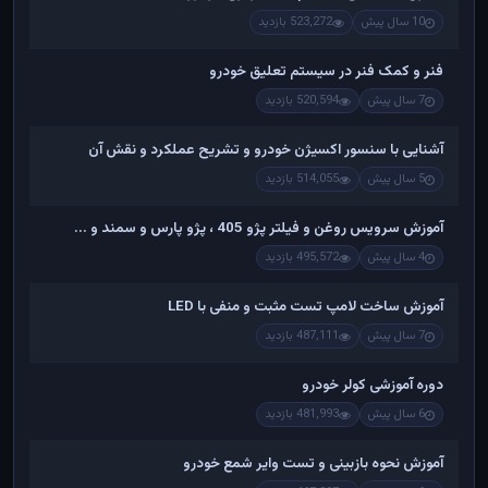
10 سال پیش
523,272 بازدید
فنر و کمک فنر در سیستم تعلیق خودرو
7 سال پیش
520,594 بازدید
آشنایی با سنسور اکسیژن خودرو و تشریح عملکرد و نقش آن
5 سال پیش
514,055 بازدید
آموزش سرویس روغن و فیلتر پژو 405 ، پژو پارس و سمند و ...
4 سال پیش
495,572 بازدید
آموزش ساخت لامپ تست مثبت و منفی با LED
7 سال پیش
487,111 بازدید
دوره آموزشی کولر خودرو
6 سال پیش
481,993 بازدید
آموزش نحوه بازبینی و تست وایر شمع خودرو