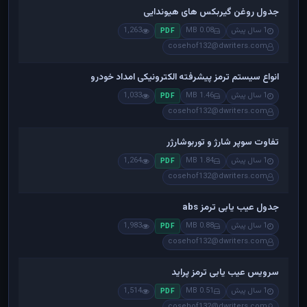
جدول روغن گیربکس های هیوندایی
1 سال پیش
0.08 MB
1,263
PDF
cosehof132@dwriters.com
انواع سیستم ترمز پیشرفته الکترونیکی امداد خودرو
1 سال پیش
1.46 MB
1,033
PDF
cosehof132@dwriters.com
تفاوت سوپر شارژ و توربوشارژر
1 سال پیش
1.84 MB
1,264
PDF
cosehof132@dwriters.com
جدول عیب یابی ترمز abs
1 سال پیش
0.88 MB
1,983
PDF
cosehof132@dwriters.com
سرویس عیب یابی ترمز پراید
1 سال پیش
0.51 MB
1,514
PDF
cosehof132@dwriters.com