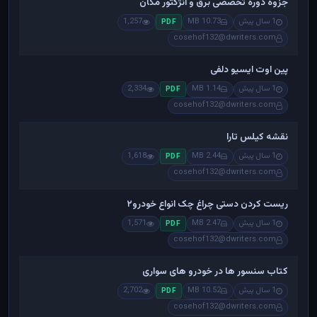
جزوه دوره تخصصی برق و انژکتور مگان
1 سال پیش
10.73 MB
1,257
PDF
cosehof132@dwriters.com
پین اوت ایسیو دلفی
1 سال پیش
1.14 MB
2,334
PDF
cosehof132@dwriters.com
نقشه کیلس تارا
1 سال پیش
2.44 MB
1,618
PDF
cosehof132@dwriters.com
ریست کردن دستی چراغ چک انواع خودرو۲
1 سال پیش
2.47 MB
1,571
PDF
cosehof132@dwriters.com
کتاب سنسور ها در خودرو های سواری
1 سال پیش
10.52 MB
2,702
PDF
cosehof132@dwriters.com