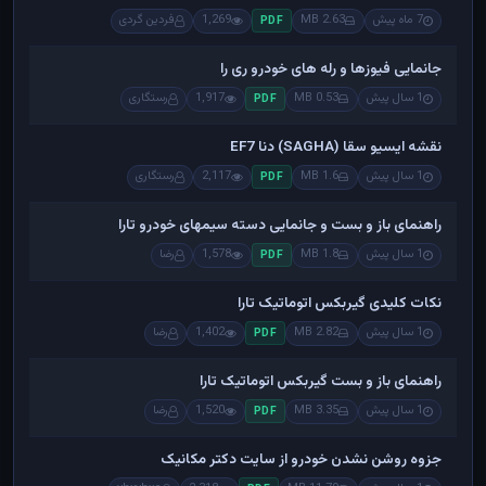
7 ماه پیش
2.63 MB
1,269
فردین گردی
PDF
جانمایی فیوزها و رله های خودرو ری را
1 سال پیش
0.53 MB
1,917
رستگاری
PDF
نقشه ایسیو سقا (SAGHA) دنا EF7
1 سال پیش
1.6 MB
2,117
رستگاری
PDF
راهنمای باز و بست و جانمایی دسته سیمهای خودرو تارا
1 سال پیش
1.8 MB
1,578
رضا
PDF
نکات کلیدی گیربکس اتوماتیک تارا
1 سال پیش
2.82 MB
1,402
رضا
PDF
راهنمای باز و بست گیربکس اتوماتیک تارا
1 سال پیش
3.35 MB
1,520
رضا
PDF
جزوه روشن نشدن خودرو از سایت دکتر مکانیک