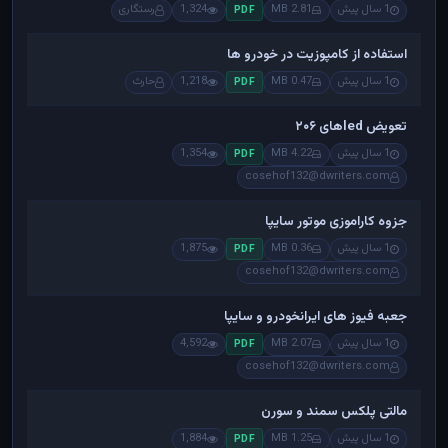
1 سال پیش
2.81 MB
1,324
رستگاری
PDF
استفاده از کامپوزیت در خودرو ها
1 سال پیش
0.47 MB
1,218
حارث
PDF
تعویض ledهای ۲۰۶
1 سال پیش
4.22 MB
1,354
PDF
cosehof132@dwriters.com
جزوه کاراموزی موتور سایپا
1 سال پیش
0.36 MB
1,875
PDF
cosehof132@dwriters.com
جعبه فیوز های ایرانخودرو و سایپا
1 سال پیش
2.07 MB
4,592
PDF
cosehof132@dwriters.com
مالتی پلکس سمند و سورن
1 سال پیش
1.25 MB
1,884
PDF