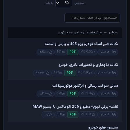
نمایش
ردیف
عنوان — مرتب‌شده براساس جدیدترین
عنوان — مرتب‌شده براساس جدیدترین
نکات فنی امدادخودرو پژو 405 و پارس و سمند
6 روز پیش
0.55 MB
181
رستگاری
PDF
نکات نگهداری و تعمیرات باتری خودرو
1 هفته پیش
0.05 MB
127
Kazem
PDF
مبانی سوخت رسانی و انژکتور موتورسیکلت
1 ماه پیش
2.02 MB
623
رستگاری
PDF
نقشه برقی تهویه مطبوع 206 اکوماکس با ایسیو MAW
1 ماه پیش
0.86 MB
558
نوید
PDF
سنسور های خودرو