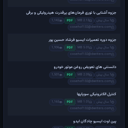
جزوه آشنایی با توری فرمان‌های پرقدرت هیدرولیکی و برقی
1 سال پیش
2.13 MB
1,142
PDF
cosehof132@dwriters.com
جزوه دوره تعمیرات ایسیو فرشاد حسین پور
1 سال پیش
5.01 MB
1,936
PDF
cosehof132@dwriters.com
دانستنی های تعویض روغن موتور خودرو
1 سال پیش
2.09 MB
1,501
PDF
cosehof132@dwriters.com
کنترل الکترونیکی سوپاپها
1 سال پیش
1.01 MB
1,165
PDF
cosehof132@dwriters.com
پین اوت ایسیو چادگان ایدو