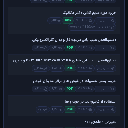
PDF
جزوه دوره سیم کشی دکتر مکانیک
1 سال پیش
11.79 MB
3,406
PDF
cosehof132@dwriters.com
دستورالعمل عیب یابی دریچه گاز و پدال گاز الکترونیکی
1 سال پیش
0.53 MB
2,807
رستگاری
PDF
دستورالعمل عیب یابی خطای multiplicative mixture دنا و سورن
1 سال پیش
0.49 MB
1,330
رستگاری
PDF
جزوه ایمنی تعمیرات در خودروهای برقی مدیران خودرو
1 سال پیش
2.81 MB
1,313
رستگاری
PDF
استفاده از کامپوزیت در خودرو ها
1 سال پیش
0.47 MB
1,205
حارث
PDF
تعویض ledهای ۲۰۶