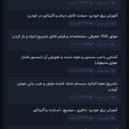
5 سال پیش
673,511 بازدید
آموزش برق خودرو : مبحث کامل دینام و آلترناتور در خودرو
5 سال پیش
672,417 بازدید
موتور TU5 :معرفی ، مشخصات و فیلم کامل تشریح اجزاء و باز کردن
5 سال پیش
612,935 بازدید
آشنایی با مپ سنسور و نحوه تست و تعویض آن (سنسور فشار
هوای منیفولد)
7 سال پیش
612,346 بازدید
تشریح نحوه کارکرد سیستم خنک کننده موتور و عیب یابی جوش
آوردن
6 سال پیش
578,439 بازدید
آموزش برق خودرو : باطری ، سوئیچ ، استارت و آلترناتور
8 سال پیش
570,491 بازدید