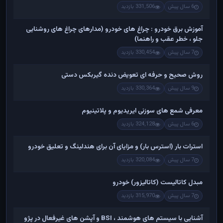
6 سال پیش
331,506 بازدید
آموزش برق خودرو : چراغ های خودرو (مدارهای چراغ های روشنایی
جلو ، خطر عقب و راهنما)
7 سال پیش
330,454 بازدید
روش صحیح و حرفه ای تعویض دنده گیربکس دستی
9 سال پیش
330,364 بازدید
معرفی شمع های سوزنی ایریدیوم و پلاتینیوم
6 سال پیش
324,128 بازدید
استرات بار (استرس بار) و مزایای آن برای هندلینگ و تعلیق خودرو
7 سال پیش
320,084 بازدید
مبدل کاتالیست (کاتالیزور) خودرو
7 سال پیش
315,970 بازدید
آشنایی با سیستم های هوشمند ، BSI و آپشن های غیرفعال در پژو