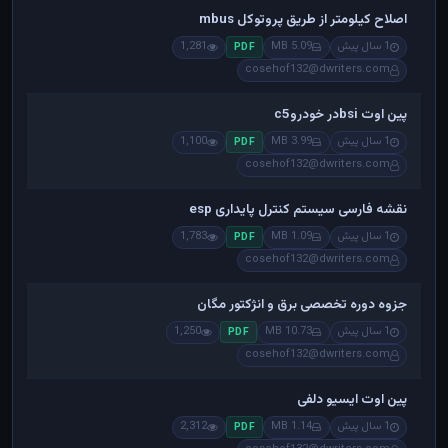
اصلاح کیلومتر از طریق پروتوکل mbus
1 سال پیش
5.09 MB
1,281
PDF
cosehof132@dwriters.com
پین اوت bsiدر خودروc5
1 سال پیش
3.99 MB
1,100
PDF
cosehof132@dwriters.com
نقشه فارسی سیستم کنترل پایداری esp
1 سال پیش
1.09 MB
1,783
PDF
cosehof132@dwriters.com
جزوه دوره تخصصی برق و انژکتور مگان
1 سال پیش
10.73 MB
1,250
PDF
cosehof132@dwriters.com
پین اوت ایسیو دلفی
1 سال پیش
1.14 MB
2,312
PDF