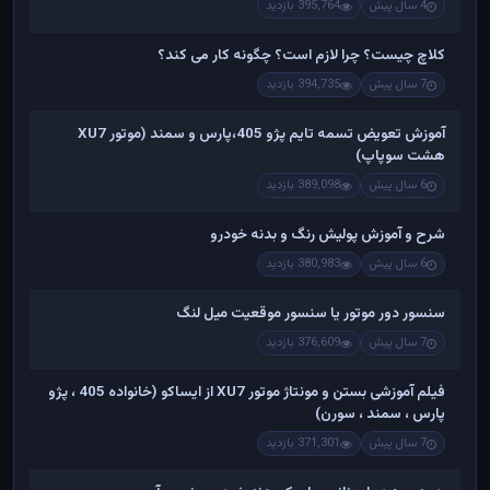
4 سال پیش
395,764 بازدید
کلاچ چیست؟ چرا لازم است؟ چگونه کار می کند؟
7 سال پیش
394,735 بازدید
آموزش تعویض تسمه تایم پژو 405،پارس و سمند (موتور XU7
هشت سوپاپ)
6 سال پیش
389,098 بازدید
شرح و آموزش پولیش رنگ و بدنه خودرو
6 سال پیش
380,983 بازدید
سنسور دور موتور یا سنسور موقعیت میل لنگ
7 سال پیش
376,609 بازدید
فیلم آموزشی بستن و مونتاژ موتور XU7 از ایساکو (خانواده 405 ، پژو
پارس ، سمند ، سورن)
7 سال پیش
371,301 بازدید