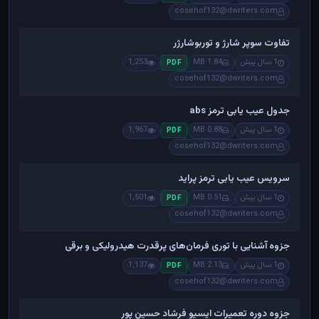
cosehof132@dwriters.com
تفاوت سوپر شارژ و توربوشارژر
1 سال پیش
1.84 MB
1,253
PDF
cosehof132@dwriters.com
جدول عیب یابی ترمز abs
1 سال پیش
0.88 MB
1,967
PDF
cosehof132@dwriters.com
سرویس عیب یابی ترمز پراید
1 سال پیش
0.51 MB
1,501
PDF
cosehof132@dwriters.com
جزوه آشنایی با توری فرمان‌های پرقدرت هیدرولیکی و برقی
1 سال پیش
2.13 MB
1,137
PDF
cosehof132@dwriters.com
جزوه دوره تعمیرات ایسیو فرشاد حسین پور