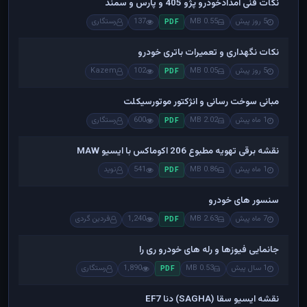
نکات فنی امدادخودرو پژو 405 و پارس و سمند
5 روز پیش
0.55 MB
137
رستگاری
PDF
نکات نگهداری و تعمیرات باتری خودرو
5 روز پیش
0.05 MB
102
Kazem
PDF
مبانی سوخت رسانی و انژکتور موتورسیکلت
1 ماه پیش
2.02 MB
600
رستگاری
PDF
نقشه برقی تهویه مطبوع 206 اکوماکس با ایسیو MAW
1 ماه پیش
0.86 MB
541
نوید
PDF
سنسور های خودرو
7 ماه پیش
2.63 MB
1,240
فردین گردی
PDF
جانمایی فیوزها و رله های خودرو ری را
1 سال پیش
0.53 MB
1,890
رستگاری
PDF
نقشه ایسیو سقا (SAGHA) دنا EF7