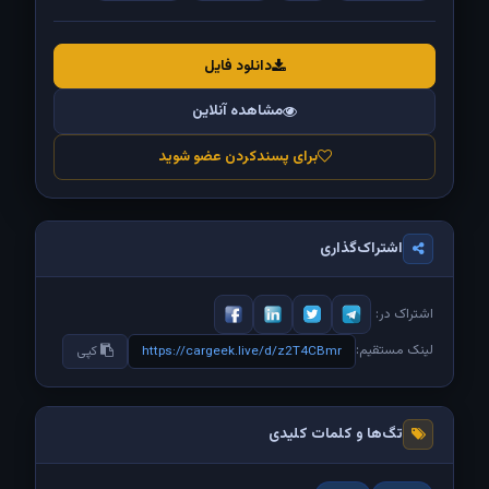
دانلود فایل
مشاهده آنلاین
برای پسندکردن عضو شوید
اشتراک‌گذاری
اشتراک در:
لینک مستقیم:
https://cargeek.live/d/z2T4CBmr
کپی
تگ‌ها و کلمات کلیدی