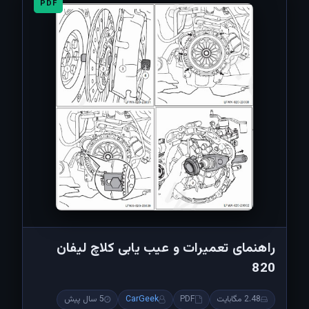
PDF
راهنمای تعمیرات و عیب یابی کلاچ لیفان
820
2.48 مگابایت
PDF
CarGeek
5 سال پیش