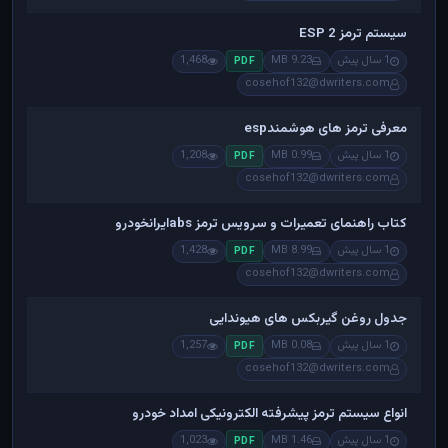
سیستم ترمز ESP 2
1 سال پیش
9.23 MB
1,468
PDF
cosehof132@dwriters.com
معرفی ترمز های هوشمندesp
1 سال پیش
0.99 MB
1,208
PDF
cosehof132@dwriters.com
کتاب راهنمای تعمیرات و سرویس ترمز absایرانخودرو
1 سال پیش
8.99 MB
1,428
PDF
cosehof132@dwriters.com
جدول روغن گیربکس های هیوندایی
1 سال پیش
0.08 MB
1,257
PDF
cosehof132@dwriters.com
انواع سیستم ترمز پیشرفته الکترونیکی امداد خودرو
1 سال پیش
1.46 MB
1,023
PDF