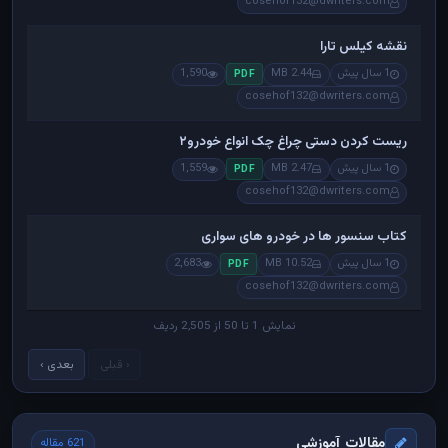
cosehof132@dwriters.com
نقشه کیلس تارا
1 سال پیش
2.44 MB
1,590
PDF
cosehof132@dwriters.com
ریست کردن دستی چراغ چک انواع خودرو۲
1 سال پیش
2.47 MB
1,559
PDF
cosehof132@dwriters.com
کتاب سنسور ها در خودرو های سواری
1 سال پیش
10.52 MB
2,683
PDF
cosehof132@dwriters.com
نمایش 1 تا 50 از 2,505 ردیف
‹ قبلی
بعدی ›
مقالات آموزشی
621 مقاله