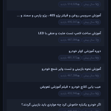
5 سال پیش
514,028 بازدید
آموزش سرویس روغن و فیلتر پژو 405 ، پژو پارس و سمند و ...
4 سال پیش
495,547 بازدید
آموزش ساخت لامپ تست مثبت و منفی با LED
7 سال پیش
487,084 بازدید
دوره آموزشی کولر خودرو
6 سال پیش
481,972 بازدید
آموزش نحوه بازبینی و تست وایر شمع خودرو
6 سال پیش
467,288 بازدید
عیب یابی کلاچ خودرو + فیلم آموزشی تعویض
6 سال پیش
455,946 بازدید
اگر خودرو یکباره خاموش کرد چه مواردی باید بازبینی گردند؟