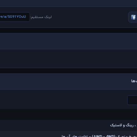
live/a/SG91YOuU
لینک مستقیم:
ها
، رینگ و لاستیک