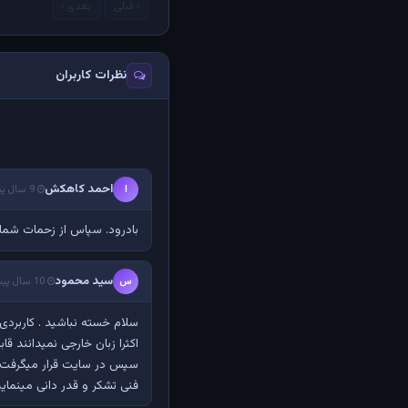
‹ قبلی
بعدی ›
نظرات کاربران
احمد کاهکش
ا
9 سال پیش
بادرود. سپاس از زحمات شما
سید محمود
س
10 سال پیش
سلام خسته نباشید . کاربردی 
اکثرا زبان خارجی نمیدانند 
سپس در سایت قرار میگرفت تم
فنی تشکر و قدر دانی مینمایم