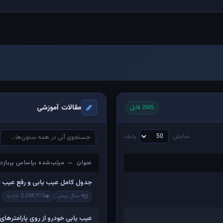
مقالات آموزشی
2505 فایل
نمایش
ردیف
عنوان — مرتب‌شده براساس پربازدی
عنوان — مرتب‌شده براساس پربازدی
جدول کامل عیب یابی و رفع عیب 
4 سال پیش
2,248,913 بازدید
عیب یابی خودرو از روی پارامترهای