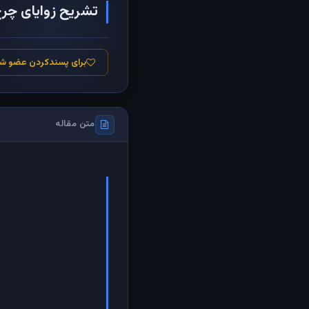
تشریح زوایای چرخ
برای پسندکردن عضو ش
متن مقاله