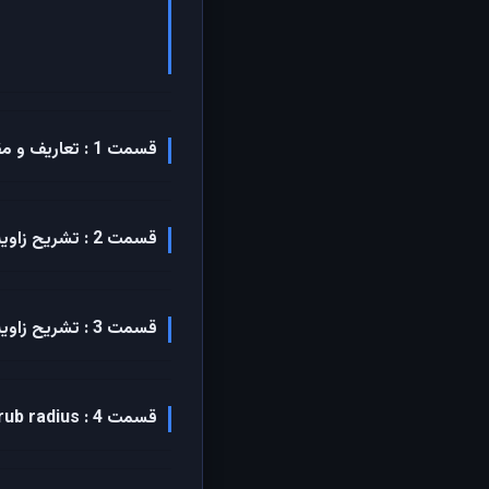
قسمت 1 : تعاریف و مقدمه زوایای چرخ های خودرو
قسمت 2 : تشریح زاویه کستر Caster
قسمت 3 : تشریح زاویه کمبر Camber
قسمت 4 : Scrub radius