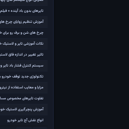
معرفی انواع سیستم های چهارچرخ متحرک (4WD و D
تایرهای بدون باد آینده + فیل
آموزش تنظیم زوایای چرخ های
چرخ های شن و برف رو برای خ
نکات آموزشی تایر و لاستیک خ
تاثیر تغییر در اندازه فاق لاست
سیستم کنترل فشار باد تایر و ا
تکنولوژی جدید توقف خودرو برای ایست های بازرسی ((LAD
مزایا و معایب استفاده از نیترو
تفاوت تایرهای مخصوص مسابقه
آموزش پنچرگیری لاستیک خود
انواع نقش آج تایر خودرو