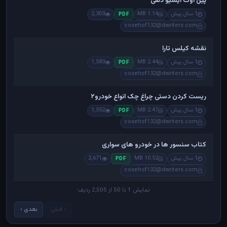
پین اوت ایسیو دلفی
1 سال پیش
1.14 MB
2,303
PDF
cosehof132@dwriters.com
نقشه کیلس تارا
1 سال پیش
2.44 MB
1,583
PDF
cosehof132@dwriters.com
ریست کردن دستی چراغ چک انواع خودرو۲
1 سال پیش
2.47 MB
1,552
PDF
cosehof132@dwriters.com
کتاب سنسور ها در خودرو های سواری
1 سال پیش
10.52 MB
2,671
PDF
cosehof132@dwriters.com
نمایش 1 تا 50 از 2,505 ردیف
‹ قبلی
بعدی ›