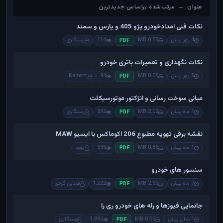
عنوان — مرتب‌شده براساس جدیدترین
عنوان — مرتب‌شده براساس جدیدترین
نکات فنی امدادخودرو پژو 405 و پارس و سمند
4 روز پیش
0.55 MB
114
رستگاری
PDF
نکات نگهداری و تعمیرات باتری خودرو
5 روز پیش
0.05 MB
94
Kazem
PDF
مبانی سوخت رسانی و انژکتور موتورسیکلت
1 ماه پیش
2.02 MB
592
رستگاری
PDF
نقشه برقی تهویه مطبوع 206 اکوماکس با ایسیو MAW
1 ماه پیش
0.86 MB
535
نوید
PDF
سنسور های خودرو
7 ماه پیش
2.63 MB
1,222
فردین گردی
PDF
جانمایی فیوزها و رله های خودرو ری را
1 سال پیش
0.53 MB
1,882
رستگاری
PDF