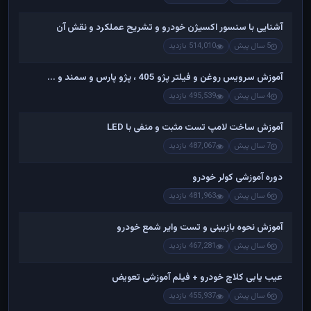
آشنایی با سنسور اکسیژن خودرو و تشریح عملکرد و نقش آن
5 سال پیش
514,010 بازدید
آموزش سرویس روغن و فیلتر پژو 405 ، پژو پارس و سمند و ...
4 سال پیش
495,539 بازدید
آموزش ساخت لامپ تست مثبت و منفی با LED
7 سال پیش
487,067 بازدید
دوره آموزشی کولر خودرو
6 سال پیش
481,963 بازدید
آموزش نحوه بازبینی و تست وایر شمع خودرو
6 سال پیش
467,281 بازدید
عیب یابی کلاچ خودرو + فیلم آموزشی تعویض
6 سال پیش
455,937 بازدید