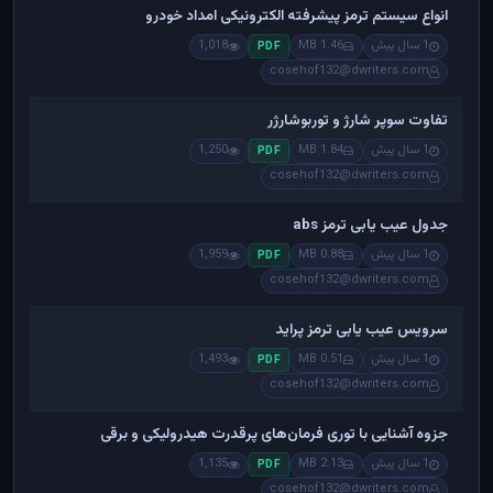
انواع سیستم ترمز پیشرفته الکترونیکی امداد خودرو
1 سال پیش
1.46 MB
1,018
PDF
cosehof132@dwriters.com
تفاوت سوپر شارژ و توربوشارژر
1 سال پیش
1.84 MB
1,250
PDF
cosehof132@dwriters.com
جدول عیب یابی ترمز abs
1 سال پیش
0.88 MB
1,959
PDF
cosehof132@dwriters.com
سرویس عیب یابی ترمز پراید
1 سال پیش
0.51 MB
1,493
PDF
cosehof132@dwriters.com
جزوه آشنایی با توری فرمان‌های پرقدرت هیدرولیکی و برقی
1 سال پیش
2.13 MB
1,135
PDF
cosehof132@dwriters.com