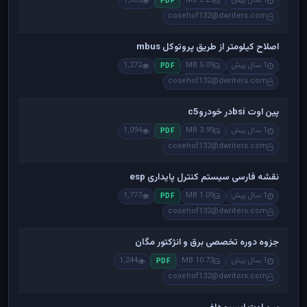
1 سال پیش
2.25 MB
1,335
PDF
cosehof132@dwriters.com
اصلاح کیلومتر از طریق پروتوکل mbus
1 سال پیش
5.09 MB
1,272
PDF
cosehof132@dwriters.com
پین اوت bsiدر خودروc5
1 سال پیش
3.99 MB
1,094
PDF
cosehof132@dwriters.com
نقشه فارسی سیستم کنترل پایداری esp
1 سال پیش
1.09 MB
1,777
PDF
cosehof132@dwriters.com
جزوه دوره تخصصی برق و انژکتور مگان
1 سال پیش
10.73 MB
1,244
PDF
cosehof132@dwriters.com