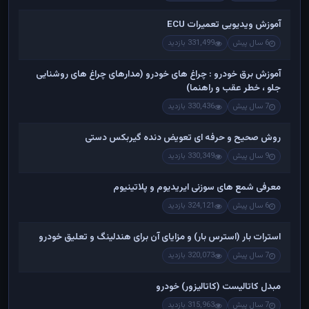
آموزش ویدیویی تعمیرات ECU
6 سال پیش
331,499 بازدید
آموزش برق خودرو : چراغ های خودرو (مدارهای چراغ های روشنایی
جلو ، خطر عقب و راهنما)
7 سال پیش
330,436 بازدید
روش صحیح و حرفه ای تعویض دنده گیربکس دستی
9 سال پیش
330,349 بازدید
معرفی شمع های سوزنی ایریدیوم و پلاتینیوم
6 سال پیش
324,121 بازدید
استرات بار (استرس بار) و مزایای آن برای هندلینگ و تعلیق خودرو
7 سال پیش
320,073 بازدید
مبدل کاتالیست (کاتالیزور) خودرو
7 سال پیش
315,963 بازدید