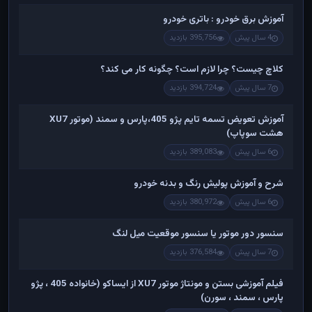
آموزش برق خودرو : باتری خودرو
4 سال پیش
395,756 بازدید
کلاچ چیست؟ چرا لازم است؟ چگونه کار می کند؟
7 سال پیش
394,724 بازدید
آموزش تعویض تسمه تایم پژو 405،پارس و سمند (موتور XU7
هشت سوپاپ)
6 سال پیش
389,083 بازدید
شرح و آموزش پولیش رنگ و بدنه خودرو
6 سال پیش
380,972 بازدید
سنسور دور موتور یا سنسور موقعیت میل لنگ
7 سال پیش
376,584 بازدید
فیلم آموزشی بستن و مونتاژ موتور XU7 از ایساکو (خانواده 405 ، پژو
پارس ، سمند ، سورن)