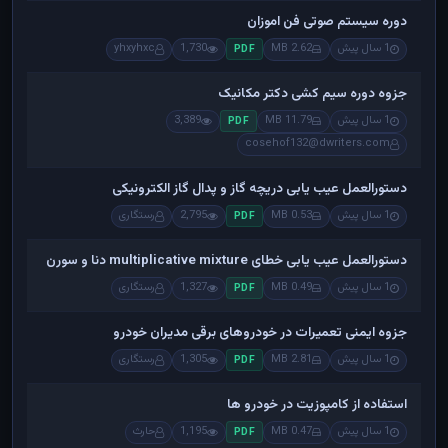
دوره سیستم صوتی فن اموزان
1 سال پیش
2.62 MB
1,730
yhxyhxc
PDF
جزوه دوره سیم کشی دکتر مکانیک
1 سال پیش
11.79 MB
3,389
PDF
cosehof132@dwriters.com
دستورالعمل عیب یابی دریچه گاز و پدال گاز الکترونیکی
1 سال پیش
0.53 MB
2,795
رستگاری
PDF
دستورالعمل عیب یابی خطای multiplicative mixture دنا و سورن
1 سال پیش
0.49 MB
1,327
رستگاری
PDF
جزوه ایمنی تعمیرات در خودروهای برقی مدیران خودرو
1 سال پیش
2.81 MB
1,305
رستگاری
PDF
استفاده از کامپوزیت در خودرو ها
1 سال پیش
0.47 MB
1,195
حارث
PDF