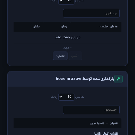
نمایش
ردیف
عنوان جلسه
زمان
نقش
عنوان جلسه
زمان
نقش
موردی یافت نشد
۰ مورد
‹ قبلی
بعدی ›
بارگذاری‌شده توسط hoceinrazavi
نمایش
ردیف
عنوان — جدیدترین
عنوان — جدیدترین
نقشه کولر زانتیا