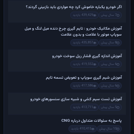
اگر خودرو یکباره خاموش کرد چه مواردی باید بازبینی گردند؟
7 سال پیش
439,429 بازدید
آموزش مکانیک خودرو : تایم گیری چرخ دنده میل لنگ و میل
سوپاپ موتور با علامت و بدون علامت
8 سال پیش
435,857 بازدید
آموزش اندازه گیری فشار ریل سوخت خودرو
6 سال پیش
419,552 بازدید
آموزش شیم گیری سوپاپ و تعویض تسمه تایم
6 سال پیش
417,586 بازدید
آموزش تست سیم کشی و شبیه سازی سنسورهای خودرو
5 سال پیش
413,711 بازدید
پاسخ به سئوالات متداول درباره CNG
10 سال پیش
410,415 بازدید