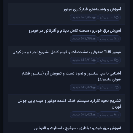
آموزش و راهنماهای فیلرگیری موتور
5 سال پیش
673,460 بازدید
آموزش برق خودرو : مبحث کامل دینام و آلترناتور در خودرو
5 سال پیش
672,399 بازدید
موتور TU5 :معرفی ، مشخصات و فیلم کامل تشریح اجزاء و باز کردن
5 سال پیش
612,919 بازدید
آشنایی با مپ سنسور و نحوه تست و تعویض آن (سنسور فشار
هوای منیفولد)
7 سال پیش
612,321 بازدید
تشریح نحوه کارکرد سیستم خنک کننده موتور و عیب یابی جوش
آوردن
6 سال پیش
578,421 بازدید
آموزش برق خودرو : باطری ، سوئیچ ، استارت و آلترناتور