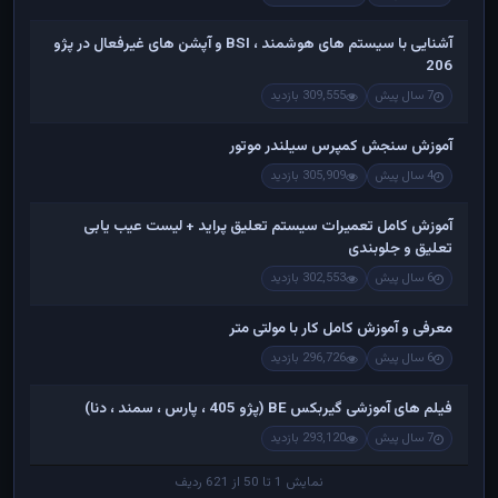
آشنایی با سیستم های هوشمند ، BSI و آپشن های غیرفعال در پژو
206
7 سال پیش
309,555 بازدید
آموزش سنجش کمپرس سیلندر موتور
4 سال پیش
305,909 بازدید
آموزش کامل تعمیرات سیستم تعلیق پراید + لیست عیب یابی
تعلیق و جلوبندی
6 سال پیش
302,553 بازدید
معرفی و آموزش کامل کار با مولتی متر
6 سال پیش
296,726 بازدید
فیلم های آموزشی گیربکس BE (پژو 405 ، پارس ، سمند ، دنا)
7 سال پیش
293,120 بازدید
نمایش 1 تا 50 از 621 ردیف