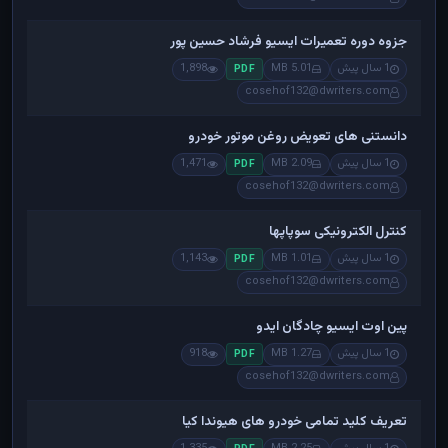
جزوه دوره تعمیرات ایسیو فرشاد حسین پور
1 سال پیش
5.01 MB
1,898
PDF
cosehof132@dwriters.com
دانستنی های تعویض روغن موتور خودرو
1 سال پیش
2.09 MB
1,471
PDF
cosehof132@dwriters.com
کنترل الکترونیکی سوپاپها
1 سال پیش
1.01 MB
1,143
PDF
cosehof132@dwriters.com
پین اوت ایسیو چادگان ایدو
1 سال پیش
1.27 MB
918
PDF
cosehof132@dwriters.com
تعریف کلید تمامی خودرو های هیوندا کیا