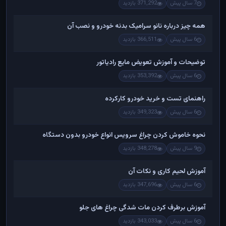
7 سال پیش
371,292 بازدید
همه چیز درباره نانو سرامیک بدنه خودرو و نصب آن
6 سال پیش
366,511 بازدید
توضیحات و آموزش تعویض مایع رادیاتور
6 سال پیش
353,392 بازدید
راهنمای تست و خريد خودرو کارکرده
6 سال پیش
349,323 بازدید
نحوه خاموش کردن چراغ سرویس انواع خودرو بدون دستگاه
9 سال پیش
348,278 بازدید
آموزش لحیم کاری و نکات آن
6 سال پیش
347,696 بازدید
آموزش برطرف کردن مات شدگی چراغ های جلو
6 سال پیش
343,033 بازدید