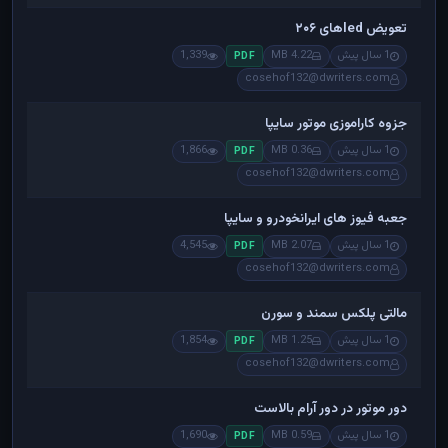
تعویض ledهای ۲۰۶
1 سال پیش
4.22 MB
1,339
PDF
cosehof132@dwriters.com
جزوه کاراموزی موتور سایپا
1 سال پیش
0.36 MB
1,866
PDF
cosehof132@dwriters.com
جعبه فیوز های ایرانخودرو و سایپا
1 سال پیش
2.07 MB
4,545
PDF
cosehof132@dwriters.com
مالتی پلکس سمند و سورن
1 سال پیش
1.25 MB
1,854
PDF
cosehof132@dwriters.com
دور موتور در دور آرام بالاست
1 سال پیش
0.59 MB
1,690
PDF