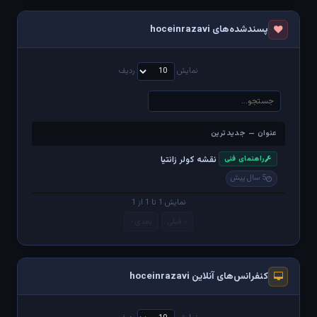
پسندشده‌های hoceinrazavi
نمایش
ردیف
عنوان — جدیدترین
عنوان — جدیدترین
نقشه کولر زانتیا
راهنمای فنی
5 سال پیش
نمایش 1 تا 1 از 1
‹ قبلی
بعدی ›
کنفرانس‌های آنلاین hoceinrazavi