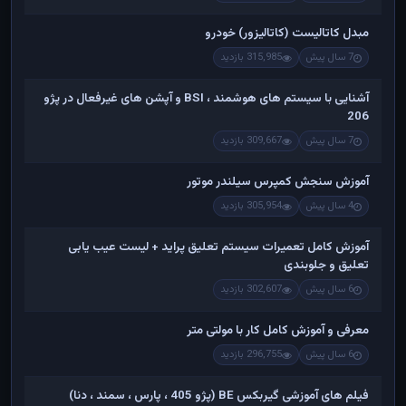
مبدل کاتالیست (کاتالیزور) خودرو
7 سال پیش
315,985 بازدید
آشنایی با سیستم های هوشمند ، BSI و آپشن های غیرفعال در پژو
206
7 سال پیش
309,667 بازدید
آموزش سنجش کمپرس سیلندر موتور
4 سال پیش
305,954 بازدید
آموزش کامل تعمیرات سیستم تعلیق پراید + لیست عیب یابی
تعلیق و جلوبندی
6 سال پیش
302,607 بازدید
معرفی و آموزش کامل کار با مولتی متر
6 سال پیش
296,755 بازدید
فیلم های آموزشی گیربکس BE (پژو 405 ، پارس ، سمند ، دنا)