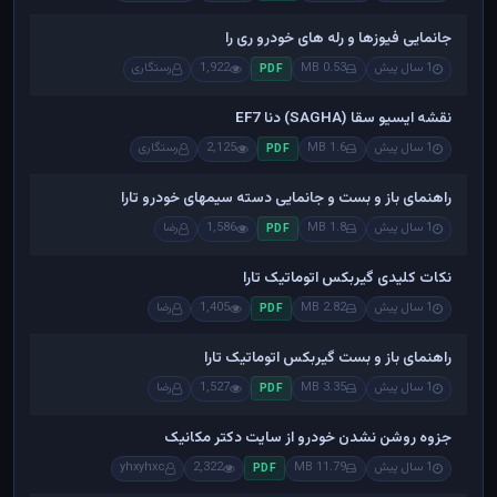
جانمایی فیوزها و رله های خودرو ری را
1 سال پیش
0.53 MB
1,922
رستگاری
PDF
نقشه ایسیو سقا (SAGHA) دنا EF7
1 سال پیش
1.6 MB
2,125
رستگاری
PDF
راهنمای باز و بست و جانمایی دسته سیمهای خودرو تارا
1 سال پیش
1.8 MB
1,586
رضا
PDF
نکات کلیدی گیربکس اتوماتیک تارا
1 سال پیش
2.82 MB
1,405
رضا
PDF
راهنمای باز و بست گیربکس اتوماتیک تارا
1 سال پیش
3.35 MB
1,527
رضا
PDF
جزوه روشن نشدن خودرو از سایت دکتر مکانیک
1 سال پیش
11.79 MB
2,322
yhxyhxc
PDF