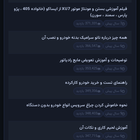
فیلم آموزشی بستن و مونتاژ موتور XU7 از ایساکو (خانواده 405 ، پژو
پارس ، سمند ، سورن)
7 سال پیش
371,331 بازدید
همه چیز درباره نانو سرامیک بدنه خودرو و نصب آن
6 سال پیش
366,547 بازدید
توضیحات و آموزش تعویض مایع رادیاتور
6 سال پیش
353,425 بازدید
راهنمای تست و خريد خودرو کارکرده
6 سال پیش
349,356 بازدید
نحوه خاموش کردن چراغ سرویس انواع خودرو بدون دستگاه
9 سال پیش
348,403 بازدید
آموزش لحیم کاری و نکات آن
6 سال پیش
347,715 بازدید