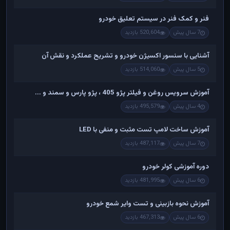
فنر و کمک فنر در سیستم تعلیق خودرو
7 سال پیش
520,604 بازدید
آشنایی با سنسور اکسیژن خودرو و تشریح عملکرد و نقش آن
5 سال پیش
514,060 بازدید
آموزش سرویس روغن و فیلتر پژو 405 ، پژو پارس و سمند و ...
4 سال پیش
495,579 بازدید
آموزش ساخت لامپ تست مثبت و منفی با LED
7 سال پیش
487,117 بازدید
دوره آموزشی کولر خودرو
6 سال پیش
481,995 بازدید
آموزش نحوه بازبینی و تست وایر شمع خودرو
6 سال پیش
467,313 بازدید