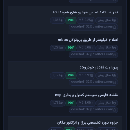
تعریف کلید تمامی خودرو های هیوندا کیا
1 سال پیش
2.25 MB
1,365
PDF
cosehof132@dwriters.com
اصلاح کیلومتر از طریق پروتوکل mbus
1 سال پیش
5.09 MB
1,298
PDF
cosehof132@dwriters.com
پین اوت bsiدر خودروc5
1 سال پیش
3.99 MB
1,121
PDF
cosehof132@dwriters.com
نقشه فارسی سیستم کنترل پایداری esp
1 سال پیش
1.09 MB
1,793
PDF
cosehof132@dwriters.com
جزوه دوره تخصصی برق و انژکتور مگان