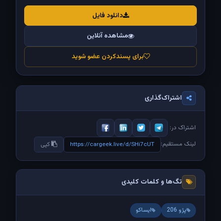
دانلود فایل
مشاهده آنلاین
برای پسندکردن عضو شوید
اشتراک‌گذاری
اشتراک در:
لینک مستقیم:
https://cargeek.live/d/SHi7cUT
کپی
تگ‌ها و کلمات کلیدی
پژو 206
ایساکو