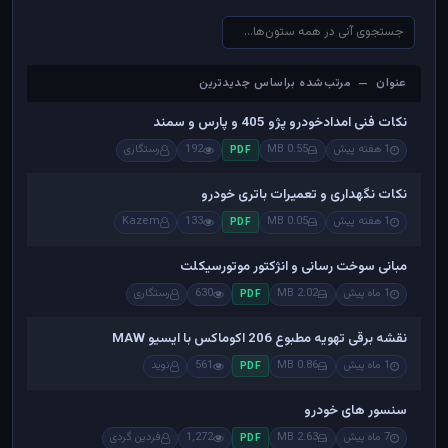
عنوان — مرتب‌شده براساس جدیدترین
عنوان — مرتب‌شده براساس جدیدترین
نکات فنی امدادخودرو پژو 405 و پارس و سمند
1 هفته پیش
0.55 MB
192
رستگاری
PDF
نکات نگهداری و تعمیرات باتری خودرو
1 هفته پیش
0.05 MB
133
Kazem
PDF
مبانی سوخت رسانی و انژکتور موتورسیکلت
1 ماه پیش
2.02 MB
630
رستگاری
PDF
نقشه برقی تهویه مطبوع 206 اکوماکس با ایسیو MAW
1 ماه پیش
0.86 MB
561
نوید
PDF
سنسور های خودرو
7 ماه پیش
2.63 MB
1,272
فردین گردی
PDF