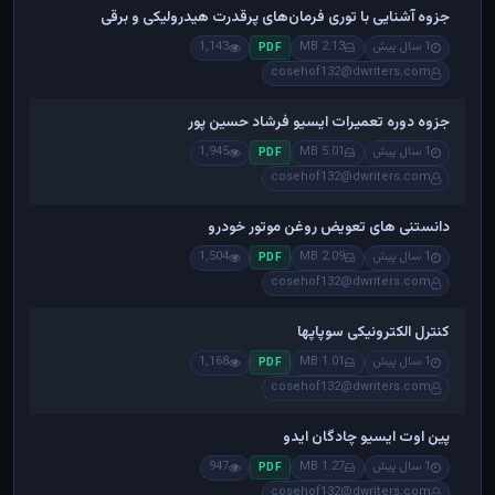
جزوه آشنایی با توری فرمان‌های پرقدرت هیدرولیکی و برقی
1 سال پیش
2.13 MB
1,143
PDF
cosehof132@dwriters.com
جزوه دوره تعمیرات ایسیو فرشاد حسین پور
1 سال پیش
5.01 MB
1,945
PDF
cosehof132@dwriters.com
دانستنی های تعویض روغن موتور خودرو
1 سال پیش
2.09 MB
1,504
PDF
cosehof132@dwriters.com
کنترل الکترونیکی سوپاپها
1 سال پیش
1.01 MB
1,168
PDF
cosehof132@dwriters.com
پین اوت ایسیو چادگان ایدو
1 سال پیش
1.27 MB
947
PDF
cosehof132@dwriters.com