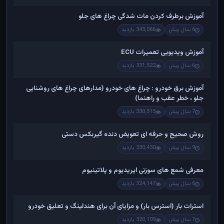
آموزش برطرف کردن مات شدگی چراغ های جلو
6 سال پیش
343,066 بازدید
آموزش ویدیویی تعمیرات ECU
6 سال پیش
331,522 بازدید
آموزش برق خودرو : چراغ های خودرو (مدارهای چراغ های روشنایی
جلو ، خطر عقب و راهنما)
7 سال پیش
330,515 بازدید
روش صحیح و حرفه ای تعویض دنده گیربکس دستی
9 سال پیش
330,430 بازدید
معرفی شمع های سوزنی ایریدیوم و پلاتینیوم
6 سال پیش
324,147 بازدید
استرات بار (استرس بار) و مزایای آن برای هندلینگ و تعلیق خودرو
7 سال پیش
320,109 بازدید