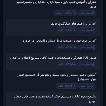
معرفی و آموزش عیب یابی ، تمیز کردن ، بازکردن و تعمیر استپر
موتور
7 سال پیش
1,028,551 بازدید
آموزش و راهنماهای فیلرگیری موتور
5 سال پیش
673,631 بازدید
آموزش برق خودرو : مبحث کامل دینام و آلترناتور در خودرو
5 سال پیش
672,461 بازدید
موتور TU5 :معرفی ، مشخصات و فیلم کامل تشریح اجزاء و باز کردن
5 سال پیش
612,976 بازدید
آشنایی با مپ سنسور و نحوه تست و تعویض آن (سنسور فشار
هوای منیفولد)
7 سال پیش
612,411 بازدید
تشریح نحوه کارکرد سیستم خنک کننده موتور و عیب یابی جوش
آوردن