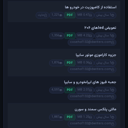
استفاده از کامپوزیت در خودرو ها
1 سال پیش
0.47 MB
1,221
حارث
PDF
تعویض ledهای ۲۰۶
1 سال پیش
4.22 MB
1,356
PDF
cosehof132@dwriters.com
جزوه کاراموزی موتور سایپا
1 سال پیش
0.36 MB
1,876
PDF
cosehof132@dwriters.com
جعبه فیوز های ایرانخودرو و سایپا
1 سال پیش
2.07 MB
4,597
PDF
cosehof132@dwriters.com
مالتی پلکس سمند و سورن
1 سال پیش
1.25 MB
1,887
PDF
cosehof132@dwriters.com