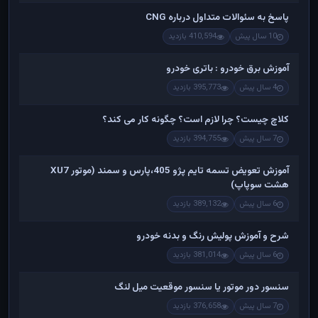
پاسخ به سئوالات متداول درباره CNG
10 سال پیش
410,594 بازدید
آموزش برق خودرو : باتری خودرو
4 سال پیش
395,773 بازدید
کلاچ چیست؟ چرا لازم است؟ چگونه کار می کند؟
7 سال پیش
394,755 بازدید
آموزش تعویض تسمه تایم پژو 405،پارس و سمند (موتور XU7
هشت سوپاپ)
6 سال پیش
389,132 بازدید
شرح و آموزش پولیش رنگ و بدنه خودرو
6 سال پیش
381,014 بازدید
سنسور دور موتور یا سنسور موقعیت میل لنگ
7 سال پیش
376,658 بازدید