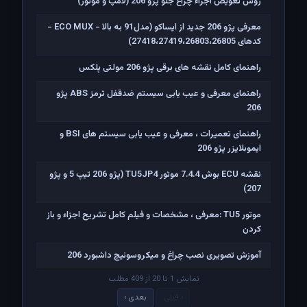
روش تعویض اجزاء چراغ جلو پژو 206 (لامپ و موتور)
معرفی پژو 206 جدید از ایساکو (مدل91 به بالا - ECO MUX -
کدهای 27418،27419،26803،26805)
راهنمای کامل نقشه های برقی پژو 206 مولتی پلکس
راهنمای معرفی و عیب یابی سیستم ضدقفل ترمز ABS پژو
206
راهنمای تعمیرات ، معرفی و عیب یابی سیستم های BSI و
ایموبلایزر پژو 206
نقشه ECU بوش 7.4.4 موتور TU5JP4 (پژو 206 تیپ 5 و پژو
207)
موتور TU5 :معرفی ، مشخصات و فیلم کامل تشریح اجزاء و باز
کردن
آموزش تصویری نصب چراغ و میکروسوئیچ داشبورد 206
نمایش 1 تا 20 از 409 مطلب
‹ قبلی
بعدی ›