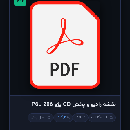
PDF
نقشه رادیو و پخش CD پژو 206 P6L
0.13 مگابایت
PDF
کارگیک
5 سال پیش