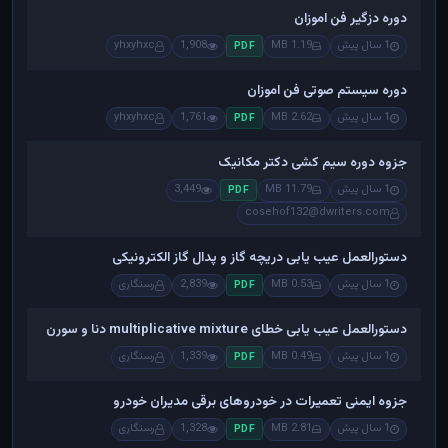
دوره دزگیر فن اموزان
1 سال پیش
1.19 MB
1,908
yhxyhxc
PDF
دوره سیستم صوتی فن اموزان
1 سال پیش
2.62 MB
1,761
yhxyhxc
PDF
جزوه دوره سیم کشی دکتر مکانیک
1 سال پیش
11.79 MB
3,449
PDF
cosehof132@dwriters.com
دستورالعمل عیب یابی دریچه گاز و پدال گاز الکترونیکی
1 سال پیش
0.53 MB
2,839
رستگاری
PDF
دستورالعمل عیب یابی خطای multiplicative mixture دنا و سورن
1 سال پیش
0.49 MB
1,339
رستگاری
PDF
جزوه ایمنی تعمیرات در خودروهای برقی مدیران خودرو
1 سال پیش
2.81 MB
1,328
رستگاری
PDF