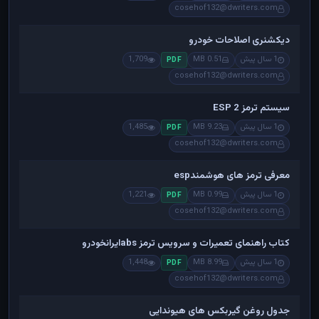
cosehof132@dwriters.com
دیکشنری اصلاحات خودرو
1 سال پیش
0.51 MB
1,709
PDF
cosehof132@dwriters.com
سیستم ترمز ESP 2
1 سال پیش
9.23 MB
1,485
PDF
cosehof132@dwriters.com
معرفی ترمز های هوشمندesp
1 سال پیش
0.99 MB
1,221
PDF
cosehof132@dwriters.com
کتاب راهنمای تعمیرات و سرویس ترمز absایرانخودرو
1 سال پیش
8.99 MB
1,448
PDF
cosehof132@dwriters.com
جدول روغن گیربکس های هیوندایی