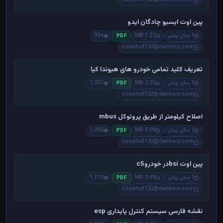
پین اوت ایسیو چادگان ایدو
1 سال پیش
1.27 MB
934
PDF
cosehof132@dwriters.com
تعریف کلید تمامی خودرو های هیوندا کیا
1 سال پیش
2.25 MB
1,357
PDF
cosehof132@dwriters.com
اصلاح کیلومتر از طریق پروتوکل mbus
1 سال پیش
5.09 MB
1,292
PDF
cosehof132@dwriters.com
پین اوت bsiدر خودروc5
1 سال پیش
3.99 MB
1,113
PDF
cosehof132@dwriters.com
نقشه فارسی سیستم کنترل پایداری esp