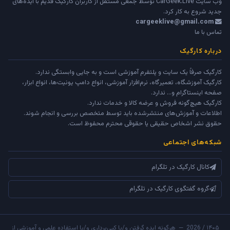
وب سایت
CarGeek.Live
توسط جمعی مستقل از کاربران کارگیک قدیم با ایده‌های
جدید شروع به کار کرد.
cargeeklive@gmail.com
تماس با ما
درباره کارگیک
کارگیک صرفاً یک سایت و پلتفرم آموزشی است و به جایی وابستگی ندارد.
کارگیک آموزشگاه، تعمیرگاه، نرم‌افزار آموزشی، انواع دامپ یونیت‌ها، انواع ابزار،
صفحه اینستاگرام و... ندارد.
کارگیک هیچ‌گونه فروش و عرضه کالا و خدمات ندارد.
اطلاعات و آموزش‌های منتشرشده باید توسط متخصص بررسی و انجام شوند.
حقوق نشر اشخاص حقیقی یا حقوقی محترم محفوظ است.
شبکه‌های اجتماعی
کانال کارگیک در تلگرام
گروه گفتگوی کارگیک در تلگرام
۱۴۰۵ / 2026 — هرگونه ایده گرفتن و/یا کپی‌برداری و/یا استفاده علمی و آموزشی از