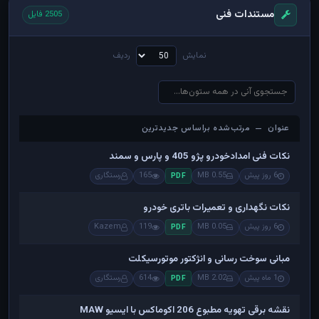
مستندات فنی
2505 فایل
نمایش
ردیف
عنوان — مرتب‌شده براساس جدیدترین
عنوان — مرتب‌شده براساس جدیدترین
نکات فنی امدادخودرو پژو 405 و پارس و سمند
6 روز پیش
0.55 MB
165
رستگاری
PDF
نکات نگهداری و تعمیرات باتری خودرو
6 روز پیش
0.05 MB
119
Kazem
PDF
مبانی سوخت رسانی و انژکتور موتورسیکلت
1 ماه پیش
2.02 MB
614
رستگاری
PDF
نقشه برقی تهویه مطبوع 206 اکوماکس با ایسیو MAW