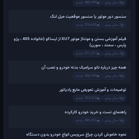
6 سال پیش
380,999 بازدید
سنسور دور موتور یا سنسور موقعیت میل لنگ
7 سال پیش
376,635 بازدید
فیلم آموزشی بستن و مونتاژ موتور XU7 از ایساکو (خانواده 405 ، پژو
پارس ، سمند ، سورن)
7 سال پیش
371,317 بازدید
همه چیز درباره نانو سرامیک بدنه خودرو و نصب آن
6 سال پیش
366,533 بازدید
توضیحات و آموزش تعویض مایع رادیاتور
6 سال پیش
353,413 بازدید
راهنمای تست و خريد خودرو کارکرده
6 سال پیش
349,351 بازدید
نحوه خاموش کردن چراغ سرویس انواع خودرو بدون دستگاه