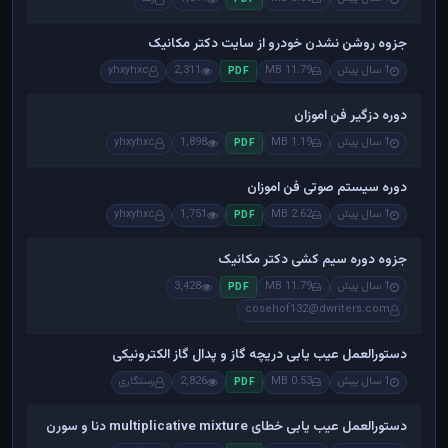
جزوه روشن نشدن خودرو از سایت دکتر مکانیک
1 سال پیش
11.79 MB
2,311
yhxyhxc
PDF
دوره دزگیر فن اموزان
1 سال پیش
1.19 MB
1,898
yhxyhxc
PDF
دوره سیستم صوتی فن اموزان
1 سال پیش
2.62 MB
1,751
yhxyhxc
PDF
جزوه دوره سیم کشی دکتر مکانیک
1 سال پیش
11.79 MB
3,428
PDF
cosehof132@dwriters.com
دستورالعمل عیب یابی دریچه گاز و پدال گاز الکترونیکی
1 سال پیش
0.53 MB
2,826
رستگاری
PDF
دستورالعمل عیب یابی خطای multiplicative mixture دنا و سورن