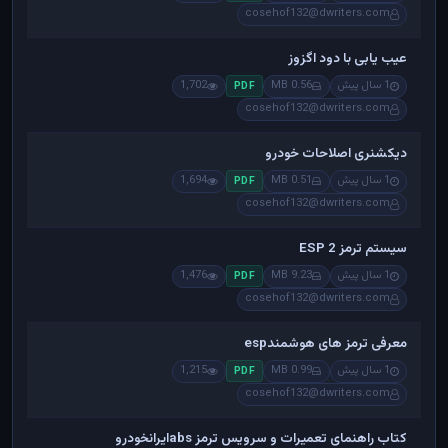
cosehof132@dwriters.com
عیب یابی با دود اگزوز
1 سال پیش
0.56 MB
1,702
PDF
cosehof132@dwriters.com
دیکشنری اصلاحات خودرو
1 سال پیش
0.51 MB
1,694
PDF
cosehof132@dwriters.com
سیستم ترمز ESP 2
1 سال پیش
9.23 MB
1,476
PDF
cosehof132@dwriters.com
معرفی ترمز های هوشمندesp
1 سال پیش
0.99 MB
1,215
PDF
cosehof132@dwriters.com
کتاب راهنمای تعمیرات و سرویس ترمز absایرانخودرو