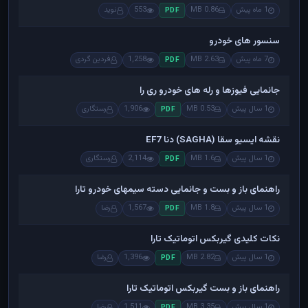
1 ماه پیش
0.86 MB
553
نوید
PDF
سنسور های خودرو
7 ماه پیش
2.63 MB
1,258
فردین گردی
PDF
جانمایی فیوزها و رله های خودرو ری را
1 سال پیش
0.53 MB
1,906
رستگاری
PDF
نقشه ایسیو سقا (SAGHA) دنا EF7
1 سال پیش
1.6 MB
2,114
رستگاری
PDF
راهنمای باز و بست و جانمایی دسته سیمهای خودرو تارا
1 سال پیش
1.8 MB
1,567
رضا
PDF
نکات کلیدی گیربکس اتوماتیک تارا
1 سال پیش
2.82 MB
1,396
رضا
PDF
راهنمای باز و بست گیربکس اتوماتیک تارا
1 سال پیش
3.35 MB
1,511
رضا
PDF