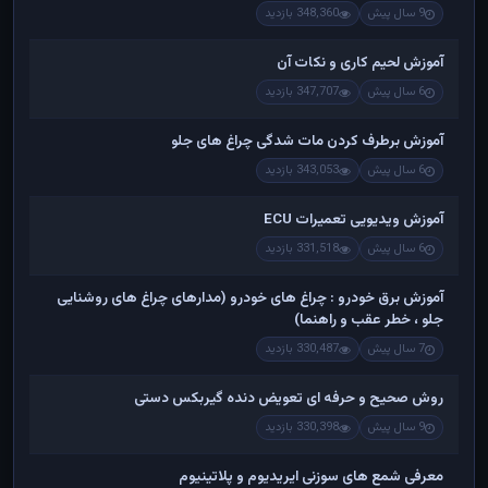
9 سال پیش
348,360 بازدید
آموزش لحیم کاری و نکات آن
6 سال پیش
347,707 بازدید
آموزش برطرف کردن مات شدگی چراغ های جلو
6 سال پیش
343,053 بازدید
آموزش ویدیویی تعمیرات ECU
6 سال پیش
331,518 بازدید
آموزش برق خودرو : چراغ های خودرو (مدارهای چراغ های روشنایی
جلو ، خطر عقب و راهنما)
7 سال پیش
330,487 بازدید
روش صحیح و حرفه ای تعویض دنده گیربکس دستی
9 سال پیش
330,398 بازدید
معرفی شمع های سوزنی ایریدیوم و پلاتینیوم