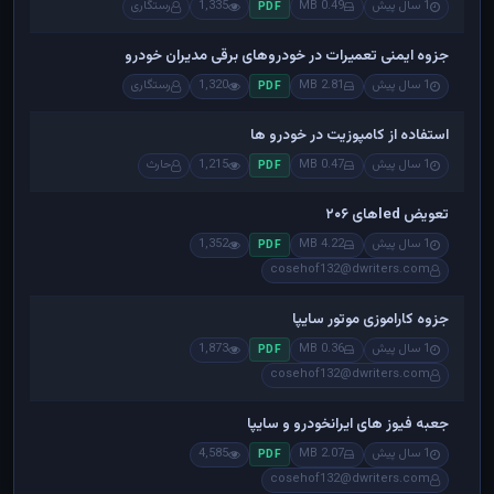
1 سال پیش
0.49 MB
1,335
رستگاری
PDF
جزوه ایمنی تعمیرات در خودروهای برقی مدیران خودرو
1 سال پیش
2.81 MB
1,320
رستگاری
PDF
استفاده از کامپوزیت در خودرو ها
1 سال پیش
0.47 MB
1,215
حارث
PDF
تعویض ledهای ۲۰۶
1 سال پیش
4.22 MB
1,352
PDF
cosehof132@dwriters.com
جزوه کاراموزی موتور سایپا
1 سال پیش
0.36 MB
1,873
PDF
cosehof132@dwriters.com
جعبه فیوز های ایرانخودرو و سایپا
1 سال پیش
2.07 MB
4,585
PDF
cosehof132@dwriters.com