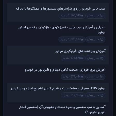
عیب یابی خودرو از روی پارامترهای سنسورها و عملگرها با دیاگ
5 سال پیش
1,668,345 بازدید
معرفی و آموزش عیب یابی ، تمیز کردن ، بازکردن و تعمیر استپر
موتور
7 سال پیش
1,028,517 بازدید
آموزش و راهنماهای فیلرگیری موتور
5 سال پیش
673,578 بازدید
آموزش برق خودرو : مبحث کامل دینام و آلترناتور در خودرو
5 سال پیش
672,444 بازدید
موتور TU5 :معرفی ، مشخصات و فیلم کامل تشریح اجزاء و باز کردن
5 سال پیش
612,957 بازدید
آشنایی با مپ سنسور و نحوه تست و تعویض آن (سنسور فشار
هوای منیفولد)