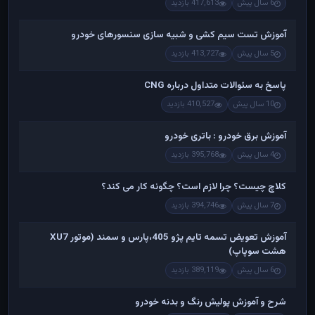
6 سال پیش
417,613 بازدید
آموزش تست سیم کشی و شبیه سازی سنسورهای خودرو
5 سال پیش
413,727 بازدید
پاسخ به سئوالات متداول درباره CNG
10 سال پیش
410,527 بازدید
آموزش برق خودرو : باتری خودرو
4 سال پیش
395,768 بازدید
کلاچ چیست؟ چرا لازم است؟ چگونه کار می کند؟
7 سال پیش
394,746 بازدید
آموزش تعویض تسمه تایم پژو 405،پارس و سمند (موتور XU7
هشت سوپاپ)
6 سال پیش
389,119 بازدید
شرح و آموزش پولیش رنگ و بدنه خودرو