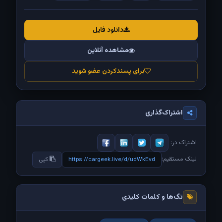
دانلود فایل
مشاهده آنلاین
برای پسندکردن عضو شوید
اشتراک‌گذاری
اشتراک در:
لینک مستقیم:
https://cargeek.live/d/udWkEvd
کپی
تگ‌ها و کلمات کلیدی