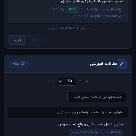
کتاب سنسور ها در خودرو های سواری
1 سال پیش
10.52 MB
2,696
PDF
cosehof132@dwriters.com
نمایش 1 تا 50 از 2,505 ردیف
‹ قبلی
بعدی ›
مقالات آموزشی
621 مقاله
نمایش
ردیف
عنوان — مرتب‌شده براساس پربازدیدترین
عنوان — مرتب‌شده براساس پربازدیدترین
جدول کامل عیب یابی و رفع عیب خودرو
4 سال پیش
2,248,900 بازدید