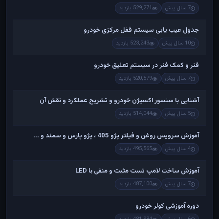
7 سال پیش
529,271 بازدید
جدول عیب یابی سیستم قفل مرکزی خودرو
10 سال پیش
523,243 بازدید
فنر و کمک فنر در سیستم تعلیق خودرو
7 سال پیش
520,579 بازدید
آشنایی با سنسور اکسیژن خودرو و تشریح عملکرد و نقش آن
5 سال پیش
514,044 بازدید
آموزش سرویس روغن و فیلتر پژو 405 ، پژو پارس و سمند و ...
4 سال پیش
495,565 بازدید
آموزش ساخت لامپ تست مثبت و منفی با LED
7 سال پیش
487,100 بازدید
دوره آموزشی کولر خودرو