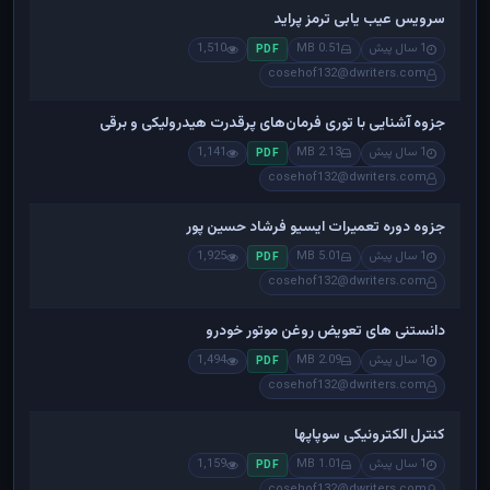
سرویس عیب یابی ترمز پراید
1 سال پیش
0.51 MB
1,510
PDF
cosehof132@dwriters.com
جزوه آشنایی با توری فرمان‌های پرقدرت هیدرولیکی و برقی
1 سال پیش
2.13 MB
1,141
PDF
cosehof132@dwriters.com
جزوه دوره تعمیرات ایسیو فرشاد حسین پور
1 سال پیش
5.01 MB
1,925
PDF
cosehof132@dwriters.com
دانستنی های تعویض روغن موتور خودرو
1 سال پیش
2.09 MB
1,494
PDF
cosehof132@dwriters.com
کنترل الکترونیکی سوپاپها
1 سال پیش
1.01 MB
1,159
PDF
cosehof132@dwriters.com