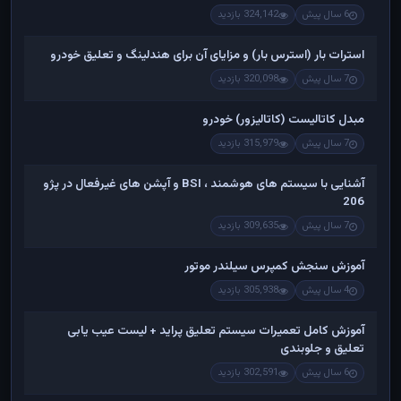
6 سال پیش
324,142 بازدید
استرات بار (استرس بار) و مزایای آن برای هندلینگ و تعلیق خودرو
7 سال پیش
320,098 بازدید
مبدل کاتالیست (کاتالیزور) خودرو
7 سال پیش
315,979 بازدید
آشنایی با سیستم های هوشمند ، BSI و آپشن های غیرفعال در پژو
206
7 سال پیش
309,635 بازدید
آموزش سنجش کمپرس سیلندر موتور
4 سال پیش
305,938 بازدید
آموزش کامل تعمیرات سیستم تعلیق پراید + لیست عیب یابی
تعلیق و جلوبندی
6 سال پیش
302,591 بازدید