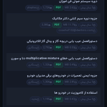
دوره سیستم صوتی فن اموزان
1 سال پیش
2.62 MB
1,724
yhxyhxc
PDF
جزوه دوره سیم کشی دکتر مکانیک
1 سال پیش
11.79 MB
3,385
PDF
cosehof132@dwriters.com
دستورالعمل عیب یابی دریچه گاز و پدال گاز الکترونیکی
1 سال پیش
0.53 MB
2,792
رستگاری
PDF
دستورالعمل عیب یابی خطای multiplicative mixture دنا و سورن
1 سال پیش
0.49 MB
1,326
رستگاری
PDF
جزوه ایمنی تعمیرات در خودروهای برقی مدیران خودرو
1 سال پیش
2.81 MB
1,304
رستگاری
PDF
استفاده از کامپوزیت در خودرو ها
1 سال پیش
0.47 MB
1,195
حارث
PDF