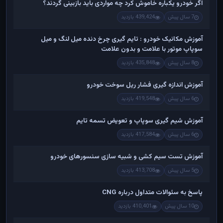
اگر خودرو یکباره خاموش کرد چه مواردی باید بازبینی گردند؟
7 سال پیش
439,424 بازدید
آموزش مکانیک خودرو : تایم گیری چرخ دنده میل لنگ و میل
سوپاپ موتور با علامت و بدون علامت
8 سال پیش
435,848 بازدید
آموزش اندازه گیری فشار ریل سوخت خودرو
6 سال پیش
419,548 بازدید
آموزش شیم گیری سوپاپ و تعویض تسمه تایم
6 سال پیش
417,584 بازدید
آموزش تست سیم کشی و شبیه سازی سنسورهای خودرو
5 سال پیش
413,708 بازدید
پاسخ به سئوالات متداول درباره CNG
10 سال پیش
410,401 بازدید