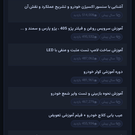
آشنایی با سنسور اکسیژن خودرو و تشریح عملکرد و نقش آن
5 سال پیش
514,008 بازدید
آموزش سرویس روغن و فیلتر پژو 405 ، پژو پارس و سمند و ...
4 سال پیش
495,532 بازدید
آموزش ساخت لامپ تست مثبت و منفی با LED
7 سال پیش
487,062 بازدید
دوره آموزشی کولر خودرو
6 سال پیش
481,961 بازدید
آموزش نحوه بازبینی و تست وایر شمع خودرو
6 سال پیش
467,279 بازدید
عیب یابی کلاچ خودرو + فیلم آموزشی تعویض
6 سال پیش
455,934 بازدید