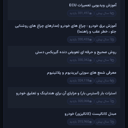
آموزش ویدیویی تعمیرات ECU
6 سال پیش
331,497 بازدید
آموزش برق خودرو : چراغ های خودرو (مدارهای چراغ های روشنایی
جلو ، خطر عقب و راهنما)
7 سال پیش
330,433 بازدید
روش صحیح و حرفه ای تعویض دنده گیربکس دستی
9 سال پیش
330,342 بازدید
معرفی شمع های سوزنی ایریدیوم و پلاتینیوم
6 سال پیش
324,118 بازدید
استرات بار (استرس بار) و مزایای آن برای هندلینگ و تعلیق خودرو
7 سال پیش
320,068 بازدید
مبدل کاتالیست (کاتالیزور) خودرو
7 سال پیش
315,960 بازدید