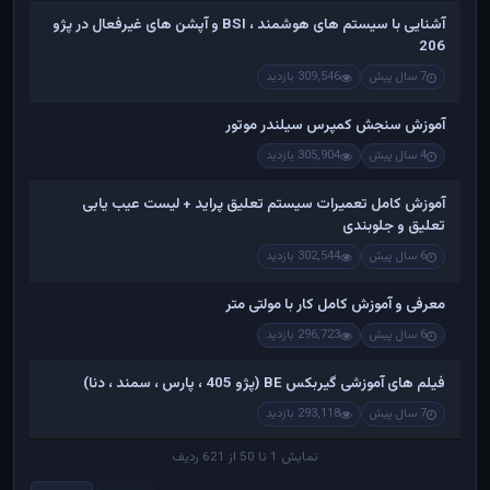
آشنایی با سیستم های هوشمند ، BSI و آپشن های غیرفعال در پژو
206
7 سال پیش
309,546 بازدید
آموزش سنجش کمپرس سیلندر موتور
4 سال پیش
305,904 بازدید
آموزش کامل تعمیرات سیستم تعلیق پراید + لیست عیب یابی
تعلیق و جلوبندی
6 سال پیش
302,544 بازدید
معرفی و آموزش کامل کار با مولتی متر
6 سال پیش
296,723 بازدید
فیلم های آموزشی گیربکس BE (پژو 405 ، پارس ، سمند ، دنا)
7 سال پیش
293,118 بازدید
نمایش 1 تا 50 از 621 ردیف