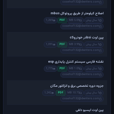
cosehof132@dwriters.com
اصلاح کیلومتر از طریق پروتوکل mbus
1 سال پیش
5.09 MB
1,269
PDF
cosehof132@dwriters.com
پین اوت bsiدر خودروc5
1 سال پیش
3.99 MB
1,091
PDF
cosehof132@dwriters.com
نقشه فارسی سیستم کنترل پایداری esp
1 سال پیش
1.09 MB
1,775
PDF
cosehof132@dwriters.com
جزوه دوره تخصصی برق و انژکتور مگان
1 سال پیش
10.73 MB
1,242
PDF
cosehof132@dwriters.com
پین اوت ایسیو دلفی