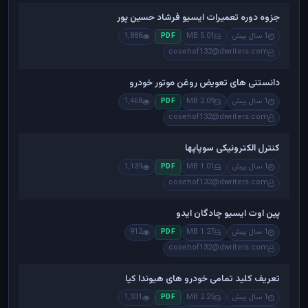
جزوه دوره تعمیرات ایسیو فرشاد حسین پور
1 سال پیش
5.01 MB
1,888
PDF
cosehof132@dwriters.com
دانستنی های تعویض روغن موتور خودرو
1 سال پیش
2.09 MB
1,468
PDF
cosehof132@dwriters.com
کنترل الکترونیکی سوپاپها
1 سال پیش
1.01 MB
1,139
PDF
cosehof132@dwriters.com
پین اوت ایسیو چادگان ایدو
1 سال پیش
1.27 MB
912
PDF
cosehof132@dwriters.com
تعریف کلید تمامی خودرو های هیوندا کیا
1 سال پیش
2.25 MB
1,331
PDF