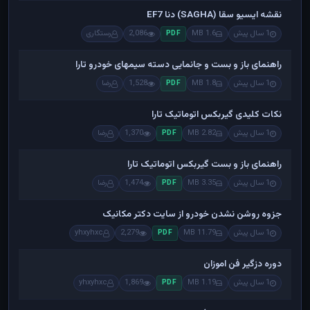
نقشه ایسیو سقا (SAGHA) دنا EF7
1 سال پیش
1.6 MB
2,086
رستگاری
PDF
راهنمای باز و بست و جانمایی دسته سیمهای خودرو تارا
1 سال پیش
1.8 MB
1,528
رضا
PDF
نکات کلیدی گیربکس اتوماتیک تارا
1 سال پیش
2.82 MB
1,370
رضا
PDF
راهنمای باز و بست گیربکس اتوماتیک تارا
1 سال پیش
3.35 MB
1,474
رضا
PDF
جزوه روشن نشدن خودرو از سایت دکتر مکانیک
1 سال پیش
11.79 MB
2,279
yhxyhxc
PDF
دوره دزگیر فن اموزان
1 سال پیش
1.19 MB
1,869
yhxyhxc
PDF