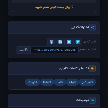
برای پسندکردن عضو شوید
اشتراک‌گذاری
اشتراک در:
لینک مستقیم:
https://cargeek.live/d/iUldeG6b
کپی
تگ‌ها و کلمات کلیدی
گیربکس
پراید
تیبا
ساینا
کوییک
توضیحات