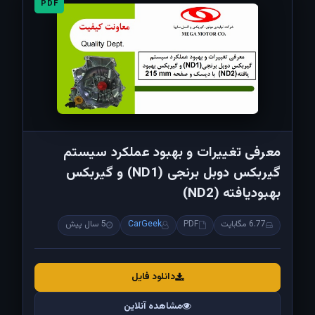
PDF
معرفی تغییرات و بهبود عملکرد سیستم
گیربکس دوبل برنجی (ND1) و گیربکس
بهبودیافته (ND2)
6.77 مگابایت
PDF
CarGeek
5 سال پیش
دانلود فایل
مشاهده آنلاین