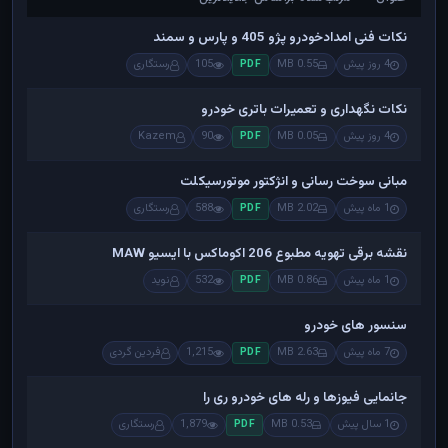
عنوان — مرتب‌شده براساس جدیدترین
نکات فنی امدادخودرو پژو 405 و پارس و سمند
4 روز پیش
0.55 MB
105
رستگاری
PDF
نکات نگهداری و تعمیرات باتری خودرو
4 روز پیش
0.05 MB
90
Kazem
PDF
مبانی سوخت رسانی و انژکتور موتورسیکلت
1 ماه پیش
2.02 MB
588
رستگاری
PDF
نقشه برقی تهویه مطبوع 206 اکوماکس با ایسیو MAW
1 ماه پیش
0.86 MB
532
نوید
PDF
سنسور های خودرو
7 ماه پیش
2.63 MB
1,215
فردین گردی
PDF
جانمایی فیوزها و رله های خودرو ری را
1 سال پیش
0.53 MB
1,879
رستگاری
PDF