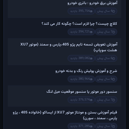
آموزش برق خودرو : باتری خودرو
4 سال پیش
395,754 بازدید
کلاچ چیست؟ چرا لازم است؟ چگونه کار می کند؟
7 سال پیش
394,721 بازدید
آموزش تعویض تسمه تایم پژو 405،پارس و سمند (موتور XU7
هشت سوپاپ)
6 سال پیش
389,082 بازدید
شرح و آموزش پولیش رنگ و بدنه خودرو
6 سال پیش
380,964 بازدید
سنسور دور موتور یا سنسور موقعیت میل لنگ
7 سال پیش
376,574 بازدید
فیلم آموزشی بستن و مونتاژ موتور XU7 از ایساکو (خانواده 405 ، پژو
پارس ، سمند ، سورن)
7 سال پیش
371,285 بازدید