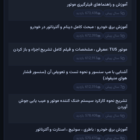
آموزش و راهنماهای فیلرگیری موتور
5 سال پیش
673,438 بازدید
آموزش برق خودرو : مبحث کامل دینام و آلترناتور در خودرو
5 سال پیش
672,393 بازدید
موتور TU5 :معرفی ، مشخصات و فیلم کامل تشریح اجزاء و باز کردن
5 سال پیش
612,913 بازدید
آشنایی با مپ سنسور و نحوه تست و تعویض آن (سنسور فشار
هوای منیفولد)
7 سال پیش
612,316 بازدید
تشریح نحوه کارکرد سیستم خنک کننده موتور و عیب یابی جوش
آوردن
6 سال پیش
578,408 بازدید
آموزش برق خودرو : باطری ، سوئیچ ، استارت و آلترناتور
8 سال پیش
570,470 بازدید