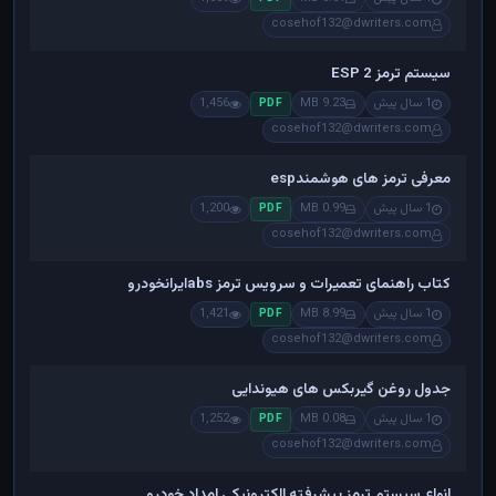
cosehof132@dwriters.com
سیستم ترمز ESP 2
1 سال پیش
9.23 MB
1,456
PDF
cosehof132@dwriters.com
معرفی ترمز های هوشمندesp
1 سال پیش
0.99 MB
1,200
PDF
cosehof132@dwriters.com
کتاب راهنمای تعمیرات و سرویس ترمز absایرانخودرو
1 سال پیش
8.99 MB
1,421
PDF
cosehof132@dwriters.com
جدول روغن گیربکس های هیوندایی
1 سال پیش
0.08 MB
1,252
PDF
cosehof132@dwriters.com
انواع سیستم ترمز پیشرفته الکترونیکی امداد خودرو