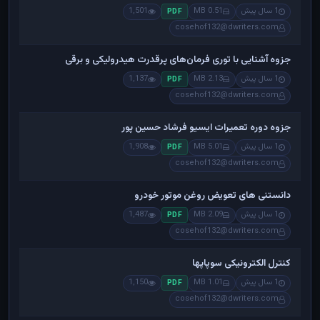
1 سال پیش
0.51 MB
1,501
PDF
cosehof132@dwriters.com
جزوه آشنایی با توری فرمان‌های پرقدرت هیدرولیکی و برقی
1 سال پیش
2.13 MB
1,137
PDF
cosehof132@dwriters.com
جزوه دوره تعمیرات ایسیو فرشاد حسین پور
1 سال پیش
5.01 MB
1,908
PDF
cosehof132@dwriters.com
دانستنی های تعویض روغن موتور خودرو
1 سال پیش
2.09 MB
1,487
PDF
cosehof132@dwriters.com
کنترل الکترونیکی سوپاپها
1 سال پیش
1.01 MB
1,150
PDF
cosehof132@dwriters.com