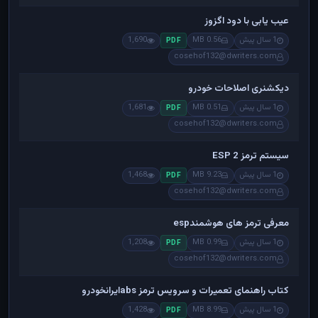
عیب یابی با دود اگزوز
1 سال پیش
0.56 MB
1,690
PDF
cosehof132@dwriters.com
دیکشنری اصلاحات خودرو
1 سال پیش
0.51 MB
1,681
PDF
cosehof132@dwriters.com
سیستم ترمز ESP 2
1 سال پیش
9.23 MB
1,468
PDF
cosehof132@dwriters.com
معرفی ترمز های هوشمندesp
1 سال پیش
0.99 MB
1,208
PDF
cosehof132@dwriters.com
کتاب راهنمای تعمیرات و سرویس ترمز absایرانخودرو
1 سال پیش
8.99 MB
1,428
PDF