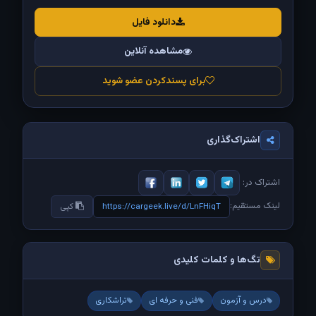
دانلود فایل
مشاهده آنلاین
برای پسندکردن عضو شوید
اشتراک‌گذاری
اشتراک در:
لینک مستقیم:
https://cargeek.live/d/LnFHiqT
کپی
تگ‌ها و کلمات کلیدی
درس و آزمون
فنی و حرفه ای
تراشکاری