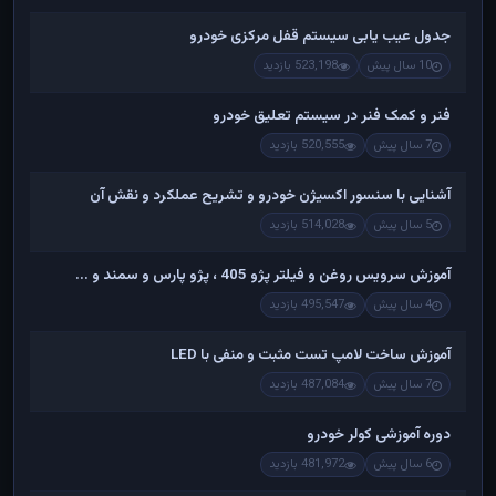
جدول عیب یابی سیستم قفل مرکزی خودرو
10 سال پیش
523,198 بازدید
فنر و کمک فنر در سیستم تعلیق خودرو
7 سال پیش
520,555 بازدید
آشنایی با سنسور اکسیژن خودرو و تشریح عملکرد و نقش آن
5 سال پیش
514,028 بازدید
آموزش سرویس روغن و فیلتر پژو 405 ، پژو پارس و سمند و ...
4 سال پیش
495,547 بازدید
آموزش ساخت لامپ تست مثبت و منفی با LED
7 سال پیش
487,084 بازدید
دوره آموزشی کولر خودرو
6 سال پیش
481,972 بازدید