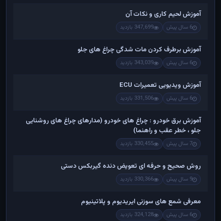
آموزش لحیم کاری و نکات آن
6 سال پیش
347,699 بازدید
آموزش برطرف کردن مات شدگی چراغ های جلو
6 سال پیش
343,039 بازدید
آموزش ویدیویی تعمیرات ECU
6 سال پیش
331,506 بازدید
آموزش برق خودرو : چراغ های خودرو (مدارهای چراغ های روشنایی
جلو ، خطر عقب و راهنما)
7 سال پیش
330,455 بازدید
روش صحیح و حرفه ای تعویض دنده گیربکس دستی
9 سال پیش
330,366 بازدید
معرفی شمع های سوزنی ایریدیوم و پلاتینیوم
6 سال پیش
324,128 بازدید