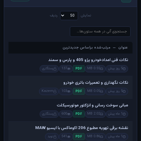
نمایش
ردیف
عنوان — مرتب‌شده براساس جدیدترین
عنوان — مرتب‌شده براساس جدیدترین
نکات فنی امدادخودرو پژو 405 و پارس و سمند
5 روز پیش
0.55 MB
137
رستگاری
PDF
نکات نگهداری و تعمیرات باتری خودرو
5 روز پیش
0.05 MB
103
Kazem
PDF
مبانی سوخت رسانی و انژکتور موتورسیکلت
1 ماه پیش
2.02 MB
600
رستگاری
PDF
نقشه برقی تهویه مطبوع 206 اکوماکس با ایسیو MAW
1 ماه پیش
0.86 MB
541
نوید
PDF