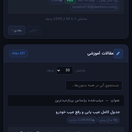
1 سال پیش
10.52 MB
2,683
PDF
cosehof132@dwriters.com
نمایش 1 تا 50 از 2,505 ردیف
‹ قبلی
بعدی ›
مقالات آموزشی
621 مقاله
نمایش
ردیف
عنوان — مرتب‌شده براساس پربازدیدترین
عنوان — مرتب‌شده براساس پربازدیدترین
جدول کامل عیب یابی و رفع عیب خودرو
4 سال پیش
2,248,863 بازدید