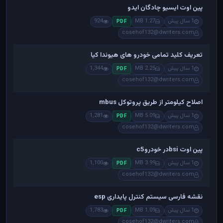
پین اوت ایسیو چادگان ایدو
1 سال پیش
1.27 MB
924
PDF
cosehof132@dwriters.com
تعریف کلید تمامی خودرو های هیوندا کیا
1 سال پیش
2.25 MB
1,344
PDF
cosehof132@dwriters.com
اصلاح کیلومتر از طریق پروتوکل mbus
1 سال پیش
5.09 MB
1,281
PDF
cosehof132@dwriters.com
پین اوت bsiدر خودروc5
1 سال پیش
3.99 MB
1,100
PDF
cosehof132@dwriters.com
نقشه فارسی سیستم کنترل پایداری esp
1 سال پیش
1.09 MB
1,783
PDF
cosehof132@dwriters.com