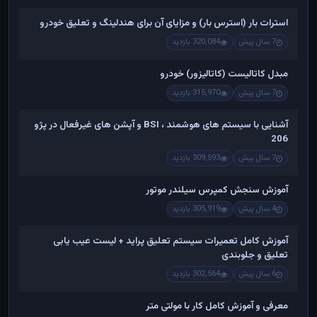
استرات بار (استرس بار) و مزایای آن برای هندلینگ و تعلیق خودرو
7 سال پیش
320,084 بازدید
مبدل کاتالیست (کاتالیزور) خودرو
7 سال پیش
315,970 بازدید
آشنایی با سیستم های هوشمند ، BSI و آپشن های غیرفعال در پژو
206
7 سال پیش
309,593 بازدید
آموزش سنجش کمپرس سیلندر موتور
4 سال پیش
305,919 بازدید
آموزش کامل تعمیرات سیستم تعلیق پراید + لیست عیب یابی
تعلیق و جلوبندی
6 سال پیش
302,564 بازدید
معرفی و آموزش کامل کار با مولتی متر