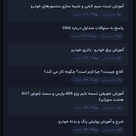
آموزش تست سیم کشی و شبیه سازی سنسورهای خودرو
5 سال پیش
413,718 بازدید
پاسخ به سئوالات متداول درباره CNG
10 سال پیش
410,452 بازدید
آموزش برق خودرو : باتری خودرو
4 سال پیش
395,764 بازدید
کلاچ چیست؟ چرا لازم است؟ چگونه کار می کند؟
7 سال پیش
394,735 بازدید
آموزش تعویض تسمه تایم پژو 405،پارس و سمند (موتور XU7
هشت سوپاپ)
6 سال پیش
389,099 بازدید
شرح و آموزش پولیش رنگ و بدنه خودرو
6 سال پیش
380,983 بازدید