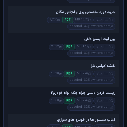
جزوه دوره تخصصی برق و انژکتور مگان
1 سال پیش
10.73 MB
1,250
PDF
cosehof132@dwriters.com
پین اوت ایسیو دلفی
1 سال پیش
1.14 MB
2,312
PDF
cosehof132@dwriters.com
نقشه کیلس تارا
1 سال پیش
2.44 MB
1,590
PDF
cosehof132@dwriters.com
ریست کردن دستی چراغ چک انواع خودرو۲
1 سال پیش
2.47 MB
1,560
PDF
cosehof132@dwriters.com
کتاب سنسور ها در خودرو های سواری