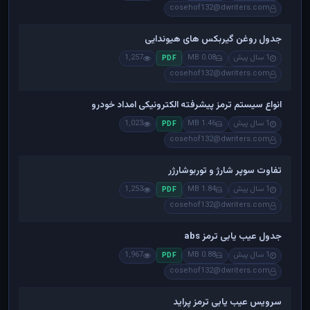
cosehof132@dwriters.com
جدول روغن گیربکس های هیوندایی
1 سال پیش
0.08 MB
1,257
PDF
cosehof132@dwriters.com
انواع سیستم ترمز پیشرفته الکترونیکی امداد خودرو
1 سال پیش
1.46 MB
1,023
PDF
cosehof132@dwriters.com
تفاوت سوپر شارژ و توربوشارژر
1 سال پیش
1.84 MB
1,253
PDF
cosehof132@dwriters.com
جدول عیب یابی ترمز abs
1 سال پیش
0.88 MB
1,967
PDF
cosehof132@dwriters.com
سرویس عیب یابی ترمز پراید