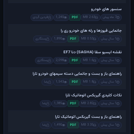
سنسور های خودرو
7 ماه پیش
2.63 MB
1,240
فردین گردی
PDF
جانمایی فیوزها و رله های خودرو ری را
1 سال پیش
0.53 MB
1,890
رستگاری
PDF
نقشه ایسیو سقا (SAGHA) دنا EF7
1 سال پیش
1.6 MB
2,098
رستگاری
PDF
راهنمای باز و بست و جانمایی دسته سیمهای خودرو تارا
1 سال پیش
1.8 MB
1,543
رضا
PDF
نکات کلیدی گیربکس اتوماتیک تارا
1 سال پیش
2.82 MB
1,385
رضا
PDF
راهنمای باز و بست گیربکس اتوماتیک تارا
1 سال پیش
3.35 MB
1,490
رضا
PDF