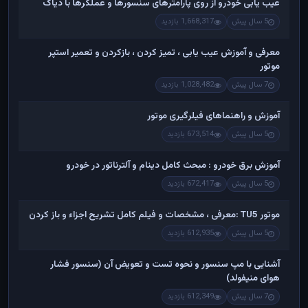
عیب یابی خودرو از روی پارامترهای سنسورها و عملگرها با دیاگ
5 سال پیش
1,668,317 بازدید
معرفی و آموزش عیب یابی ، تمیز کردن ، بازکردن و تعمیر استپر
موتور
7 سال پیش
1,028,482 بازدید
آموزش و راهنماهای فیلرگیری موتور
5 سال پیش
673,514 بازدید
آموزش برق خودرو : مبحث کامل دینام و آلترناتور در خودرو
5 سال پیش
672,417 بازدید
موتور TU5 :معرفی ، مشخصات و فیلم کامل تشریح اجزاء و باز کردن
5 سال پیش
612,935 بازدید
آشنایی با مپ سنسور و نحوه تست و تعویض آن (سنسور فشار
هوای منیفولد)
7 سال پیش
612,349 بازدید