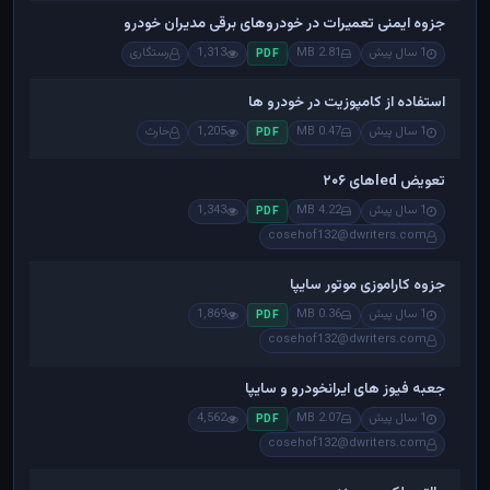
جزوه ایمنی تعمیرات در خودروهای برقی مدیران خودرو
1 سال پیش
2.81 MB
1,313
رستگاری
PDF
استفاده از کامپوزیت در خودرو ها
1 سال پیش
0.47 MB
1,205
حارث
PDF
تعویض ledهای ۲۰۶
1 سال پیش
4.22 MB
1,343
PDF
cosehof132@dwriters.com
جزوه کاراموزی موتور سایپا
1 سال پیش
0.36 MB
1,869
PDF
cosehof132@dwriters.com
جعبه فیوز های ایرانخودرو و سایپا
1 سال پیش
2.07 MB
4,562
PDF
cosehof132@dwriters.com