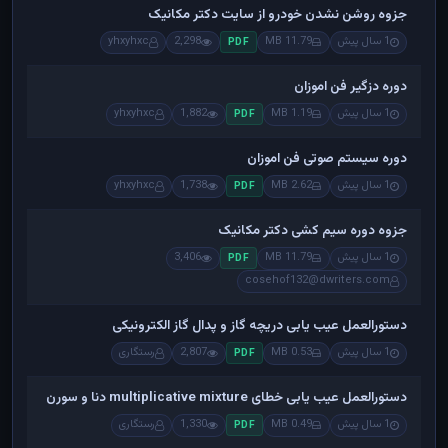
جزوه روشن نشدن خودرو از سایت دکتر مکانیک
1 سال پیش
11.79 MB
2,298
yhxyhxc
PDF
دوره دزگیر فن اموزان
1 سال پیش
1.19 MB
1,882
yhxyhxc
PDF
دوره سیستم صوتی فن اموزان
1 سال پیش
2.62 MB
1,738
yhxyhxc
PDF
جزوه دوره سیم کشی دکتر مکانیک
1 سال پیش
11.79 MB
3,406
PDF
cosehof132@dwriters.com
دستورالعمل عیب یابی دریچه گاز و پدال گاز الکترونیکی
1 سال پیش
0.53 MB
2,807
رستگاری
PDF
دستورالعمل عیب یابی خطای multiplicative mixture دنا و سورن
1 سال پیش
0.49 MB
1,330
رستگاری
PDF