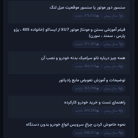
سنسور دور موتور یا سنسور موقعیت میل لنگ
7 سال پیش
376,610 بازدید
فیلم آموزشی بستن و مونتاژ موتور XU7 از ایساکو (خانواده 405 ، پژو
پارس ، سمند ، سورن)
7 سال پیش
371,301 بازدید
همه چیز درباره نانو سرامیک بدنه خودرو و نصب آن
6 سال پیش
366,519 بازدید
توضیحات و آموزش تعویض مایع رادیاتور
6 سال پیش
353,399 بازدید
راهنمای تست و خريد خودرو کارکرده
6 سال پیش
349,330 بازدید
نحوه خاموش کردن چراغ سرویس انواع خودرو بدون دستگاه
9 سال پیش
348,311 بازدید