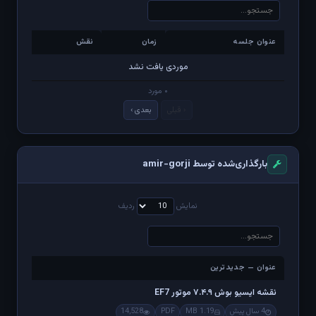
عنوان جلسه
زمان
نقش
عنوان جلسه
زمان
نقش
موردی یافت نشد
۰ مورد
‹ قبلی
بعدی ›
بارگذاری‌شده توسط amir-gorji
نمایش
ردیف
عنوان — جدیدترین
عنوان — جدیدترین
نقشه ایسیو بوش ۷.۴.۹ موتور EF7
4 سال پیش
1.19 MB
PDF
14,528