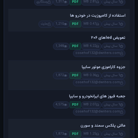
1 سال پیش
2.81 MB
1,317
رستگاری
PDF
استفاده از کامپوزیت در خودرو ها
1 سال پیش
0.47 MB
1,210
حارث
PDF
تعویض ledهای ۲۰۶
1 سال پیش
4.22 MB
1,348
PDF
cosehof132@dwriters.com
جزوه کاراموزی موتور سایپا
1 سال پیش
0.36 MB
1,872
PDF
cosehof132@dwriters.com
جعبه فیوز های ایرانخودرو و سایپا
1 سال پیش
2.07 MB
4,575
PDF
cosehof132@dwriters.com
مالتی پلکس سمند و سورن
1 سال پیش
1.25 MB
1,873
PDF