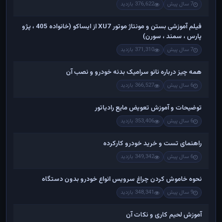
7 سال پیش
376,622 بازدید
فیلم آموزشی بستن و مونتاژ موتور XU7 از ایساکو (خانواده 405 ، پژو
پارس ، سمند ، سورن)
7 سال پیش
371,310 بازدید
همه چیز درباره نانو سرامیک بدنه خودرو و نصب آن
6 سال پیش
366,527 بازدید
توضیحات و آموزش تعویض مایع رادیاتور
6 سال پیش
353,406 بازدید
راهنمای تست و خريد خودرو کارکرده
6 سال پیش
349,342 بازدید
نحوه خاموش کردن چراغ سرویس انواع خودرو بدون دستگاه
9 سال پیش
348,341 بازدید
آموزش لحیم کاری و نکات آن