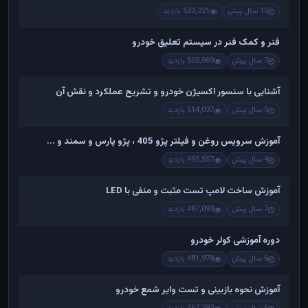
10 سال پیش
523,221 بازدید
فنر و کمک فنر در سیستم تعلیق خودرو
7 سال پیش
520,569 بازدید
آشنایی با سنسور اکسیژن خودرو و تشریح عملکرد و نقش آن
5 سال پیش
514,037 بازدید
آموزش سرویس روغن و فیلتر پژو 405 ، پژو پارس و سمند و ...
4 سال پیش
495,557 بازدید
آموزش ساخت لامپ تست مثبت و منفی با LED
7 سال پیش
487,093 بازدید
دوره آموزشی کولر خودرو
6 سال پیش
481,978 بازدید
آموزش نحوه بازبینی و تست وایر شمع خودرو