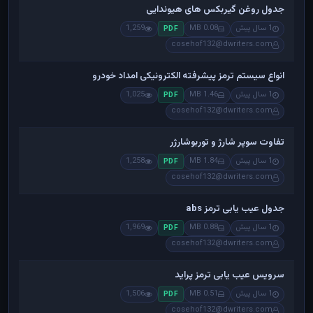
جدول روغن گیربکس های هیوندایی
1 سال پیش
0.08 MB
1,259
PDF
cosehof132@dwriters.com
انواع سیستم ترمز پیشرفته الکترونیکی امداد خودرو
1 سال پیش
1.46 MB
1,025
PDF
cosehof132@dwriters.com
تفاوت سوپر شارژ و توربوشارژر
1 سال پیش
1.84 MB
1,258
PDF
cosehof132@dwriters.com
جدول عیب یابی ترمز abs
1 سال پیش
0.88 MB
1,969
PDF
cosehof132@dwriters.com
سرویس عیب یابی ترمز پراید
1 سال پیش
0.51 MB
1,506
PDF
cosehof132@dwriters.com