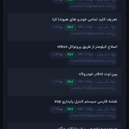
PDF
cosehof132@dwriters.com
تعریف کلید تمامی خودرو های هیوندا کیا
1 سال پیش
2.25 MB
1,352
PDF
cosehof132@dwriters.com
اصلاح کیلومتر از طریق پروتوکل mbus
1 سال پیش
5.09 MB
1,287
PDF
cosehof132@dwriters.com
پین اوت bsiدر خودروc5
1 سال پیش
3.99 MB
1,107
PDF
cosehof132@dwriters.com
نقشه فارسی سیستم کنترل پایداری esp
1 سال پیش
1.09 MB
1,786
PDF
cosehof132@dwriters.com
جزوه دوره تخصصی برق و انژکتور مگان