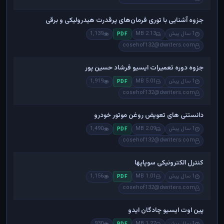
جزوه آشنایی با توری فرمان‌های پرقدرت هیدرولیکی و برقی
1 سال پیش
2.13 MB
1,139
PDF
cosehof132@dwriters.com
جزوه دوره تعمیرات ایسیو فرشاد حسین پور
1 سال پیش
5.01 MB
1,919
PDF
cosehof132@dwriters.com
دانستنی های تعویض روغن موتور خودرو
1 سال پیش
2.09 MB
1,490
PDF
cosehof132@dwriters.com
کنترل الکترونیکی سوپاپها
1 سال پیش
1.01 MB
1,156
PDF
cosehof132@dwriters.com
پین اوت ایسیو چادگان ایدو
1 سال پیش
1.27 MB
930