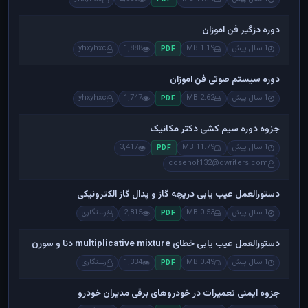
دوره دزگیر فن اموزان
1 سال پیش
1.19 MB
1,888
yhxyhxc
PDF
دوره سیستم صوتی فن اموزان
1 سال پیش
2.62 MB
1,747
yhxyhxc
PDF
جزوه دوره سیم کشی دکتر مکانیک
1 سال پیش
11.79 MB
3,417
PDF
cosehof132@dwriters.com
دستورالعمل عیب یابی دریچه گاز و پدال گاز الکترونیکی
1 سال پیش
0.53 MB
2,815
رستگاری
PDF
دستورالعمل عیب یابی خطای multiplicative mixture دنا و سورن
1 سال پیش
0.49 MB
1,334
رستگاری
PDF
جزوه ایمنی تعمیرات در خودروهای برقی مدیران خودرو