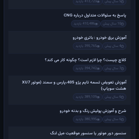
5 سال پیش
413,723 بازدید
پاسخ به سئوالات متداول درباره CNG
10 سال پیش
410,486 بازدید
آموزش برق خودرو : باتری خودرو
4 سال پیش
395,765 بازدید
کلاچ چیست؟ چرا لازم است؟ چگونه کار می کند؟
7 سال پیش
394,742 بازدید
آموزش تعویض تسمه تایم پژو 405،پارس و سمند (موتور XU7
هشت سوپاپ)
6 سال پیش
389,109 بازدید
شرح و آموزش پولیش رنگ و بدنه خودرو
6 سال پیش
380,995 بازدید
سنسور دور موتور یا سنسور موقعیت میل لنگ