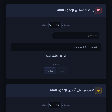
پسندشده‌های amir-gorji
نمایش
ردیف
عنوان — جدیدترین
عنوان — جدیدترین
موردی یافت نشد
۰ مورد
‹ قبلی
بعدی ›
کنفرانس‌های آنلاین amir-gorji
نمایش
ردیف