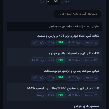
نمایش
ردیف
عنوان — مرتب‌شده براساس جدیدترین
عنوان — مرتب‌شده براساس جدیدترین
نکات فنی امدادخودرو پژو 405 و پارس و سمند
5 روز پیش
0.55 MB
158
رستگاری
PDF
نکات نگهداری و تعمیرات باتری خودرو
6 روز پیش
0.05 MB
109
Kazem
PDF
مبانی سوخت رسانی و انژکتور موتورسیکلت
1 ماه پیش
2.02 MB
607
رستگاری
PDF
نقشه برقی تهویه مطبوع 206 اکوماکس با ایسیو MAW
1 ماه پیش
0.86 MB
546
نوید
PDF
سنسور های خودرو