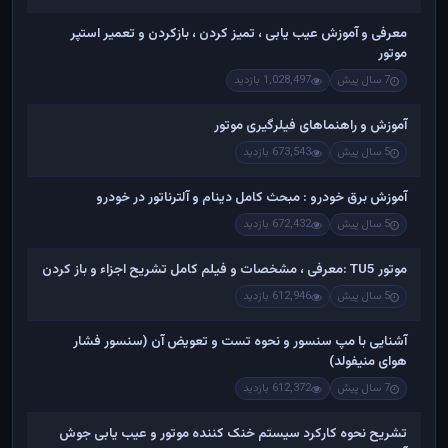
معرفی و آموزش عیب یابی ، تمیز کردن ، بازکردن و تعمیر استپر
موتور
7 سال پیش
1,028,497 بازدید
آموزش و راهنماهای فیلرگیری موتور
5 سال پیش
673,543 بازدید
آموزش برق خودرو : مبحث کامل دینام و آلترناتور در خودرو
5 سال پیش
672,432 بازدید
موتور TU5 :معرفی ، مشخصات و فیلم کامل تشریح اجزاء و باز کردن
5 سال پیش
612,946 بازدید
آشنایی با مپ سنسور و نحوه تست و تعویض آن (سنسور فشار
هوای منیفولد)
7 سال پیش
612,372 بازدید
تشریح نحوه کارکرد سیستم خنک کننده موتور و عیب یابی جوش