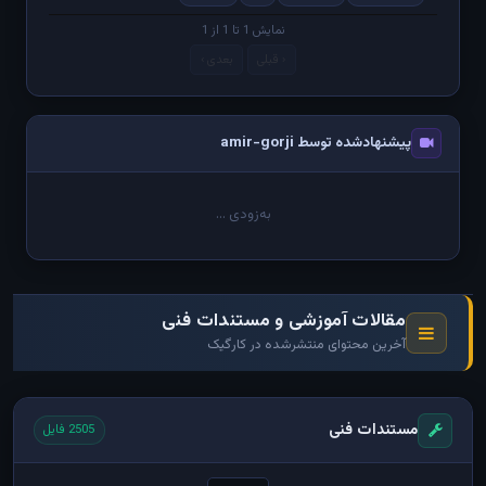
نمایش 1 تا 1 از 1
‹ قبلی
بعدی ›
پیشنهادشده توسط amir-gorji
به‌زودی ...
مقالات آموزشی و مستندات فنی
آخرین محتوای منتشرشده در کارگیک
مستندات فنی
2505 فایل