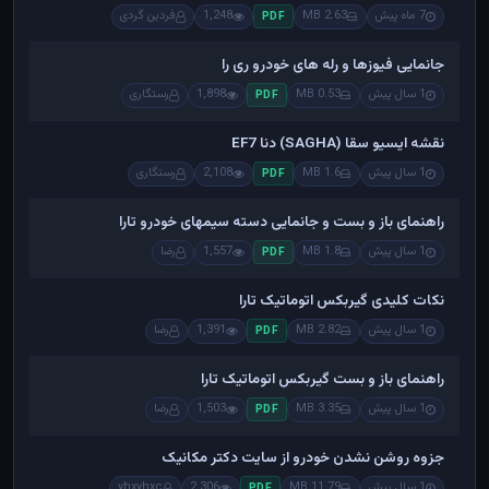
7 ماه پیش
2.63 MB
1,248
فردین گردی
PDF
جانمایی فیوزها و رله های خودرو ری را
1 سال پیش
0.53 MB
1,898
رستگاری
PDF
نقشه ایسیو سقا (SAGHA) دنا EF7
1 سال پیش
1.6 MB
2,108
رستگاری
PDF
راهنمای باز و بست و جانمایی دسته سیمهای خودرو تارا
1 سال پیش
1.8 MB
1,557
رضا
PDF
نکات کلیدی گیربکس اتوماتیک تارا
1 سال پیش
2.82 MB
1,391
رضا
PDF
راهنمای باز و بست گیربکس اتوماتیک تارا
1 سال پیش
3.35 MB
1,503
رضا
PDF
جزوه روشن نشدن خودرو از سایت دکتر مکانیک
1 سال پیش
11.79 MB
2,306
yhxyhxc
PDF