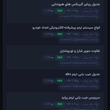
جدول روغن گیربکس های هیوندایی
1 سال پیش
0.08 MB
1,248
PDF
cosehof132@dwriters.com
انواع سیستم ترمز پیشرفته الکترونیکی امداد خودرو
1 سال پیش
1.46 MB
1,008
PDF
cosehof132@dwriters.com
تفاوت سوپر شارژ و توربوشارژر
1 سال پیش
1.84 MB
1,236
PDF
cosehof132@dwriters.com
جدول عیب یابی ترمز abs
1 سال پیش
0.88 MB
1,949
PDF
cosehof132@dwriters.com
سرویس عیب یابی ترمز پراید
1 سال پیش
0.51 MB
1,483
PDF
cosehof132@dwriters.com