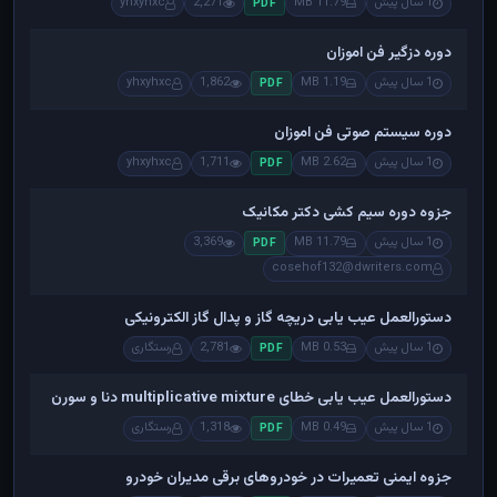
1 سال پیش
11.79 MB
2,271
yhxyhxc
PDF
دوره دزگیر فن اموزان
1 سال پیش
1.19 MB
1,862
yhxyhxc
PDF
دوره سیستم صوتی فن اموزان
1 سال پیش
2.62 MB
1,711
yhxyhxc
PDF
جزوه دوره سیم کشی دکتر مکانیک
1 سال پیش
11.79 MB
3,369
PDF
cosehof132@dwriters.com
دستورالعمل عیب یابی دریچه گاز و پدال گاز الکترونیکی
1 سال پیش
0.53 MB
2,781
رستگاری
PDF
دستورالعمل عیب یابی خطای multiplicative mixture دنا و سورن
1 سال پیش
0.49 MB
1,318
رستگاری
PDF
جزوه ایمنی تعمیرات در خودروهای برقی مدیران خودرو