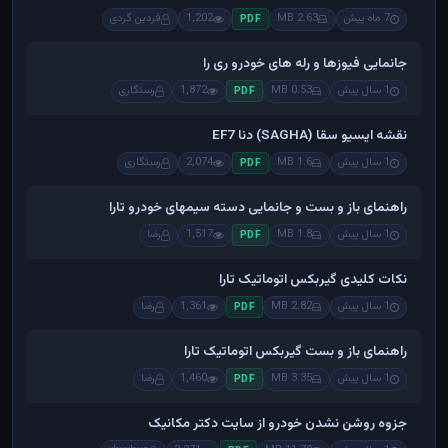
7 ماه پیش
2.63 MB
1,202
فردین گردی
PDF
جانمایی فیوزها و رله های خودرو ری را
1 سال پیش
0.53 MB
1,872
رستگاری
PDF
نقشه ایسیو سقا (SAGHA) دنا EF7
1 سال پیش
1.6 MB
2,074
رستگاری
PDF
راهنمای باز و بست و جانمایی دسته سیمهای خودرو تارا
1 سال پیش
1.8 MB
1,517
رضا
PDF
نکات کلیدی گیربکس اتوماتیک تارا
1 سال پیش
2.82 MB
1,361
رضا
PDF
راهنمای باز و بست گیربکس اتوماتیک تارا
1 سال پیش
3.35 MB
1,460
رضا
PDF
جزوه روشن نشدن خودرو از سایت دکتر مکانیک