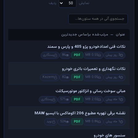
نمایش
ردیف
عنوان — مرتب‌شده براساس جدیدترین
عنوان — مرتب‌شده براساس جدیدترین
نکات فنی امدادخودرو پژو 405 و پارس و سمند
3 روز پیش
0.55 MB
86
رستگاری
PDF
نکات نگهداری و تعمیرات باتری خودرو
4 روز پیش
0.05 MB
82
Kazem
PDF
مبانی سوخت رسانی و انژکتور موتورسیکلت
1 ماه پیش
2.02 MB
571
رستگاری
PDF
نقشه برقی تهویه مطبوع 206 اکوماکس با ایسیو MAW
1 ماه پیش
0.86 MB
524
نوید
PDF
سنسور های خودرو