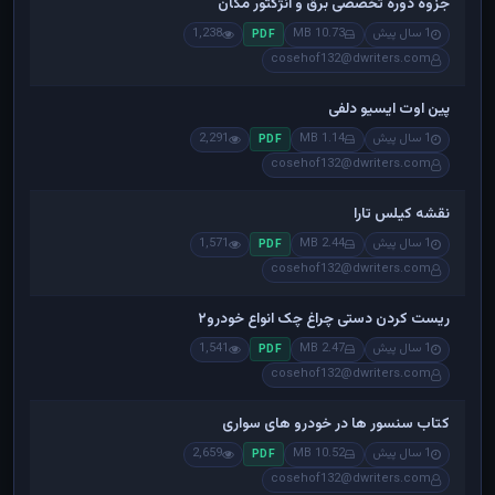
جزوه دوره تخصصی برق و انژکتور مگان
1 سال پیش
10.73 MB
1,238
PDF
cosehof132@dwriters.com
پین اوت ایسیو دلفی
1 سال پیش
1.14 MB
2,291
PDF
cosehof132@dwriters.com
نقشه کیلس تارا
1 سال پیش
2.44 MB
1,571
PDF
cosehof132@dwriters.com
ریست کردن دستی چراغ چک انواع خودرو۲
1 سال پیش
2.47 MB
1,541
PDF
cosehof132@dwriters.com
کتاب سنسور ها در خودرو های سواری
1 سال پیش
10.52 MB
2,659
PDF
cosehof132@dwriters.com