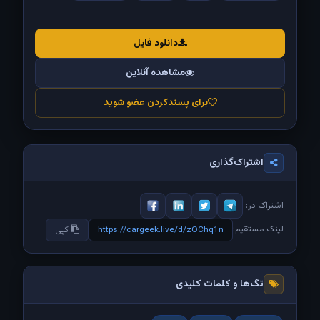
دانلود فایل
مشاهده آنلاین
برای پسندکردن عضو شوید
اشتراک‌گذاری
اشتراک در:
لینک مستقیم:
https://cargeek.live/d/zOChq1n
کپی
تگ‌ها و کلمات کلیدی