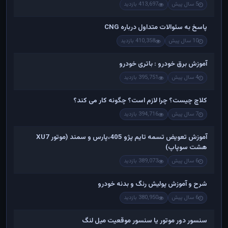
5 سال پیش
413,697 بازدید
پاسخ به سئوالات متداول درباره CNG
10 سال پیش
410,358 بازدید
آموزش برق خودرو : باتری خودرو
4 سال پیش
395,751 بازدید
کلاچ چیست؟ چرا لازم است؟ چگونه کار می کند؟
7 سال پیش
394,716 بازدید
آموزش تعویض تسمه تایم پژو 405،پارس و سمند (موتور XU7
هشت سوپاپ)
6 سال پیش
389,073 بازدید
شرح و آموزش پولیش رنگ و بدنه خودرو
6 سال پیش
380,950 بازدید
سنسور دور موتور یا سنسور موقعیت میل لنگ