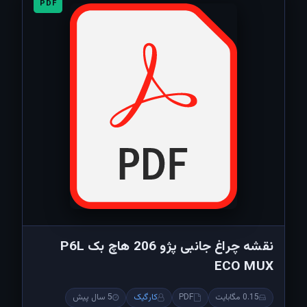
PDF
نقشه چراغ جانبی پژو 206 هاچ بک P6L
ECO MUX
0.15 مگابایت
PDF
کارگیک
5 سال پیش