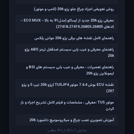
روش تعویض اجزاء چراغ جلو پژو 206 (لامپ و موتور)
معرفی پژو 206 جدید از ایساکو (مدل91 به بالا - ECO MUX -
کدهای 27418،27419،26803،26805)
راهنمای کامل نقشه های برقی پژو 206 مولتی پلکس
راهنمای معرفی و عیب یابی سیستم ضدقفل ترمز ABS پژو
206
راهنمای تعمیرات ، معرفی و عیب یابی سیستم های BSI و
ایموبلایزر پژو 206
نقشه ECU بوش 7.4.4 موتور TU5JP4 (پژو 206 تیپ 5 و پژو
207)
موتور TU5 :معرفی ، مشخصات و فیلم کامل تشریح اجزاء و باز
کردن
آموزش تصویری نصب چراغ و میکروسوئیچ داشبورد 206
نمایش 1 تا 20 از 411 مطلب