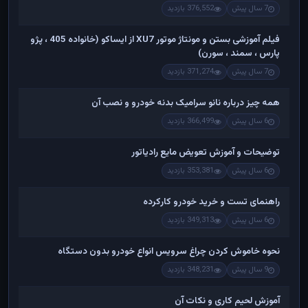
7 سال پیش
376,552 بازدید
فیلم آموزشی بستن و مونتاژ موتور XU7 از ایساکو (خانواده 405 ، پژو
پارس ، سمند ، سورن)
7 سال پیش
371,274 بازدید
همه چیز درباره نانو سرامیک بدنه خودرو و نصب آن
6 سال پیش
366,499 بازدید
توضیحات و آموزش تعویض مایع رادیاتور
6 سال پیش
353,381 بازدید
راهنمای تست و خريد خودرو کارکرده
6 سال پیش
349,313 بازدید
نحوه خاموش کردن چراغ سرویس انواع خودرو بدون دستگاه
9 سال پیش
348,231 بازدید
آموزش لحیم کاری و نکات آن