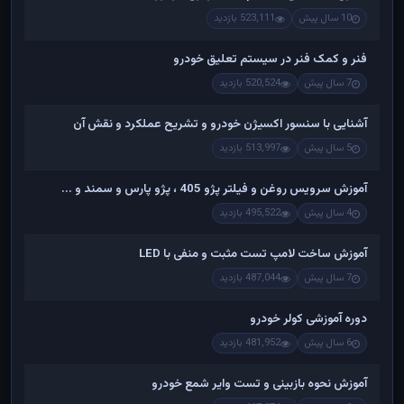
10 سال پیش
523,111 بازدید
فنر و کمک فنر در سیستم تعلیق خودرو
7 سال پیش
520,524 بازدید
آشنایی با سنسور اکسیژن خودرو و تشریح عملکرد و نقش آن
5 سال پیش
513,997 بازدید
آموزش سرویس روغن و فیلتر پژو 405 ، پژو پارس و سمند و ...
4 سال پیش
495,522 بازدید
آموزش ساخت لامپ تست مثبت و منفی با LED
7 سال پیش
487,044 بازدید
دوره آموزشی کولر خودرو
6 سال پیش
481,952 بازدید
آموزش نحوه بازبینی و تست وایر شمع خودرو