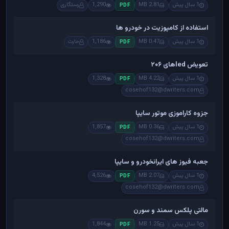
1 سال پیش
2.81 MB
1,290
رستگاری
PDF
استفاده از کامپوزیت در خودرو ها
1 سال پیش
0.47 MB
1,186
حارث
PDF
تعویض ledهای ۲۰۶
1 سال پیش
4.22 MB
1,328
PDF
cosehof132@dwriters.com
جزوه کاراموزی موتور سایپا
1 سال پیش
0.36 MB
1,857
PDF
cosehof132@dwriters.com
جعبه فیوز های ایرانخودرو و سایپا
1 سال پیش
2.07 MB
4,526
PDF
cosehof132@dwriters.com
مالتی پلکس سمند و سورن
1 سال پیش
1.25 MB
1,844
PDF