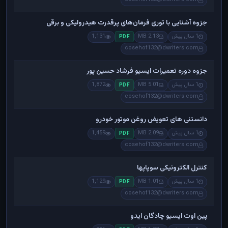
جزوه آشنایی با توری فرمان‌های پرقدرت هیدرولیکی و برقی
1 سال پیش
2.13 MB
1,131
PDF
cosehof132@dwriters.com
جزوه دوره تعمیرات ایسیو فرشاد حسین پور
1 سال پیش
5.01 MB
1,872
PDF
cosehof132@dwriters.com
دانستنی های تعویض روغن موتور خودرو
1 سال پیش
2.09 MB
1,459
PDF
cosehof132@dwriters.com
کنترل الکترونیکی سوپاپها
1 سال پیش
1.01 MB
1,129
PDF
cosehof132@dwriters.com
پین اوت ایسیو چادگان ایدو