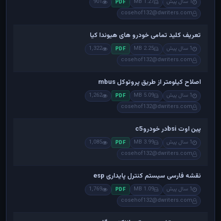
1 سال پیش
1.27 MB
901
PDF
cosehof132@dwriters.com
تعریف کلید تمامی خودرو های هیوندا کیا
1 سال پیش
2.25 MB
1,322
PDF
cosehof132@dwriters.com
اصلاح کیلومتر از طریق پروتوکل mbus
1 سال پیش
5.09 MB
1,262
PDF
cosehof132@dwriters.com
پین اوت bsiدر خودروc5
1 سال پیش
3.99 MB
1,085
PDF
cosehof132@dwriters.com
نقشه فارسی سیستم کنترل پایداری esp
1 سال پیش
1.09 MB
1,769
PDF
cosehof132@dwriters.com