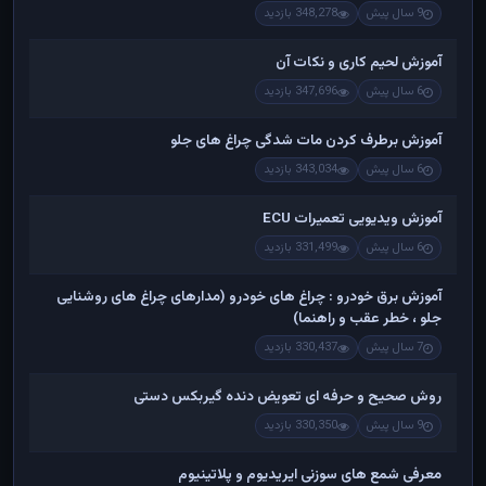
9 سال پیش
348,278 بازدید
آموزش لحیم کاری و نکات آن
6 سال پیش
347,696 بازدید
آموزش برطرف کردن مات شدگی چراغ های جلو
6 سال پیش
343,034 بازدید
آموزش ویدیویی تعمیرات ECU
6 سال پیش
331,499 بازدید
آموزش برق خودرو : چراغ های خودرو (مدارهای چراغ های روشنایی
جلو ، خطر عقب و راهنما)
7 سال پیش
330,437 بازدید
روش صحیح و حرفه ای تعویض دنده گیربکس دستی
9 سال پیش
330,350 بازدید
معرفی شمع های سوزنی ایریدیوم و پلاتینیوم