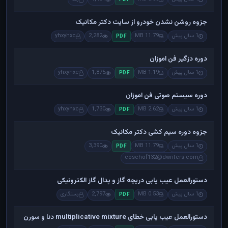
جزوه روشن نشدن خودرو از سایت دکتر مکانیک
1 سال پیش
11.79 MB
2,282
yhxyhxc
PDF
دوره دزگیر فن اموزان
1 سال پیش
1.19 MB
1,875
yhxyhxc
PDF
دوره سیستم صوتی فن اموزان
1 سال پیش
2.62 MB
1,730
yhxyhxc
PDF
جزوه دوره سیم کشی دکتر مکانیک
1 سال پیش
11.79 MB
3,390
PDF
cosehof132@dwriters.com
دستورالعمل عیب یابی دریچه گاز و پدال گاز الکترونیکی
1 سال پیش
0.53 MB
2,797
رستگاری
PDF
دستورالعمل عیب یابی خطای multiplicative mixture دنا و سورن