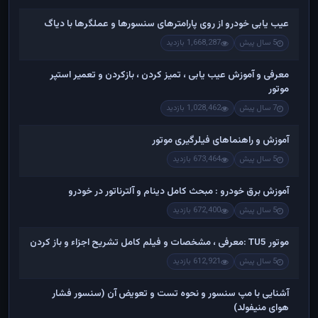
عیب یابی خودرو از روی پارامترهای سنسورها و عملگرها با دیاگ
5 سال پیش
1,668,287 بازدید
معرفی و آموزش عیب یابی ، تمیز کردن ، بازکردن و تعمیر استپر
موتور
7 سال پیش
1,028,462 بازدید
آموزش و راهنماهای فیلرگیری موتور
5 سال پیش
673,464 بازدید
آموزش برق خودرو : مبحث کامل دینام و آلترناتور در خودرو
5 سال پیش
672,400 بازدید
موتور TU5 :معرفی ، مشخصات و فیلم کامل تشریح اجزاء و باز کردن
5 سال پیش
612,921 بازدید
آشنایی با مپ سنسور و نحوه تست و تعویض آن (سنسور فشار
هوای منیفولد)