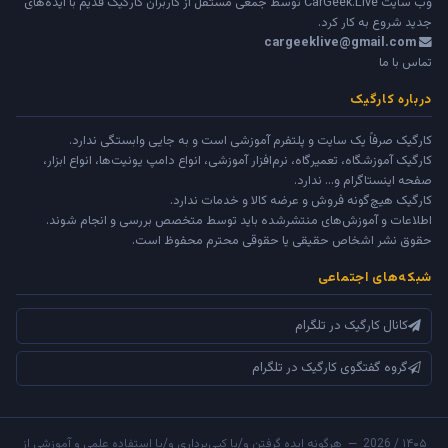
وب سایت
CarGeek.Live
توسط جمعی مستقل از کاربران کارگیک قدیم با ایده‌های
جدید شروع به کار کرد.
cargeeklive@gmail.com
تماس با ما
درباره کارگیک
کارگیک صرفاً یک سایت و پلتفرم آموزشی است و به جایی وابستگی ندارد.
کارگیک آموزشگاه، تعمیرگاه، نرم‌افزار آموزشی، انواع دامپ یونیت‌ها، انواع ابزار،
صفحه اینستاگرام و... ندارد.
کارگیک هیچ‌گونه فروش و عرضه کالا و خدمات ندارد.
اطلاعات و آموزش‌های منتشرشده باید توسط متخصص بررسی و انجام شوند.
حقوق نشر اشخاص حقیقی یا حقوقی محترم محفوظ است.
شبکه‌های اجتماعی
کانال کارگیک در تلگرام
گروه گفتگوی کارگیک در تلگرام
۱۴۰۵ / 2026 — هرگونه ایده گرفتن و/یا کپی‌برداری و/یا استفاده علمی و آموزشی از