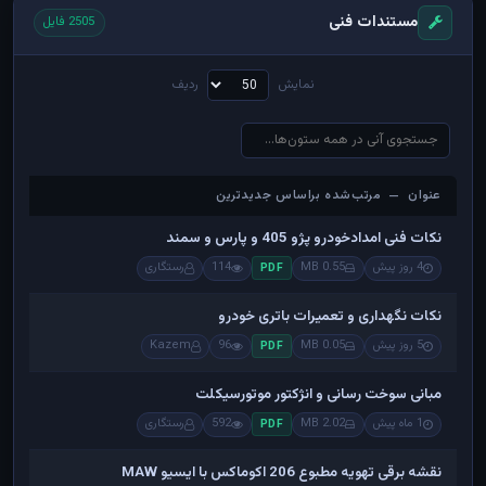
مستندات فنی
2505 فایل
نمایش
ردیف
عنوان — مرتب‌شده براساس جدیدترین
عنوان — مرتب‌شده براساس جدیدترین
نکات فنی امدادخودرو پژو 405 و پارس و سمند
4 روز پیش
0.55 MB
114
رستگاری
PDF
نکات نگهداری و تعمیرات باتری خودرو
5 روز پیش
0.05 MB
96
Kazem
PDF
مبانی سوخت رسانی و انژکتور موتورسیکلت
1 ماه پیش
2.02 MB
592
رستگاری
PDF
نقشه برقی تهویه مطبوع 206 اکوماکس با ایسیو MAW