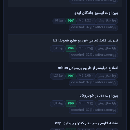
پین اوت ایسیو چادگان ایدو
1 سال پیش
1.27 MB
918
PDF
cosehof132@dwriters.com
تعریف کلید تمامی خودرو های هیوندا کیا
1 سال پیش
2.25 MB
1,335
PDF
cosehof132@dwriters.com
اصلاح کیلومتر از طریق پروتوکل mbus
1 سال پیش
5.09 MB
1,272
PDF
cosehof132@dwriters.com
پین اوت bsiدر خودروc5
1 سال پیش
3.99 MB
1,094
PDF
cosehof132@dwriters.com
نقشه فارسی سیستم کنترل پایداری esp