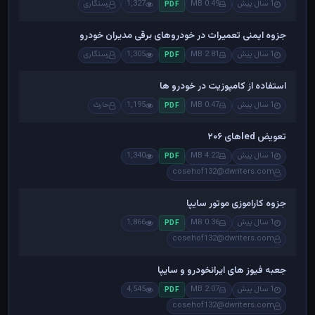
1 سال پیش
0.49 MB
1,327
رستگاری
PDF
جزوه ایمنی تعمیرات در خودروهای برقی مدیران خودرو
1 سال پیش
2.81 MB
1,305
رستگاری
PDF
استفاده از کامپوزیت در خودرو ها
1 سال پیش
0.47 MB
1,195
حارث
PDF
تعویض ledهای ۲۰۶
1 سال پیش
4.22 MB
1,340
PDF
cosehof132@dwriters.com
جزوه کاراموزی موتور سایپا
1 سال پیش
0.36 MB
1,866
PDF
cosehof132@dwriters.com
جعبه فیوز های ایرانخودرو و سایپا
1 سال پیش
2.07 MB
4,545
PDF
cosehof132@dwriters.com