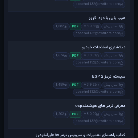
cosehof132@dwriters.com
عیب یابی با دود اگزوز
1 سال پیش
0.56 MB
1,682
PDF
cosehof132@dwriters.com
دیکشنری اصلاحات خودرو
1 سال پیش
0.51 MB
1,674
PDF
cosehof132@dwriters.com
سیستم ترمز ESP 2
1 سال پیش
9.23 MB
1,459
PDF
cosehof132@dwriters.com
معرفی ترمز های هوشمندesp
1 سال پیش
0.99 MB
1,202
PDF
cosehof132@dwriters.com
کتاب راهنمای تعمیرات و سرویس ترمز absایرانخودرو