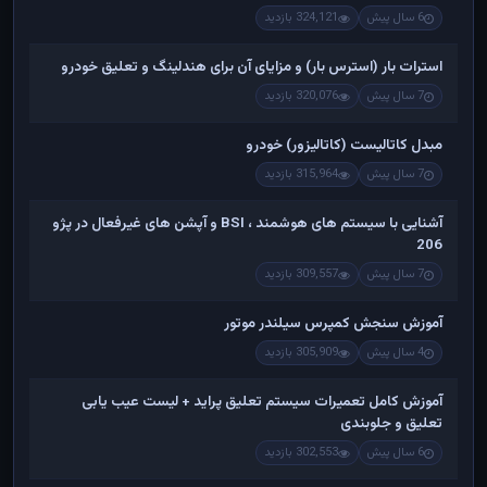
6 سال پیش
324,121 بازدید
استرات بار (استرس بار) و مزایای آن برای هندلینگ و تعلیق خودرو
7 سال پیش
320,076 بازدید
مبدل کاتالیست (کاتالیزور) خودرو
7 سال پیش
315,964 بازدید
آشنایی با سیستم های هوشمند ، BSI و آپشن های غیرفعال در پژو
206
7 سال پیش
309,557 بازدید
آموزش سنجش کمپرس سیلندر موتور
4 سال پیش
305,909 بازدید
آموزش کامل تعمیرات سیستم تعلیق پراید + لیست عیب یابی
تعلیق و جلوبندی
6 سال پیش
302,553 بازدید