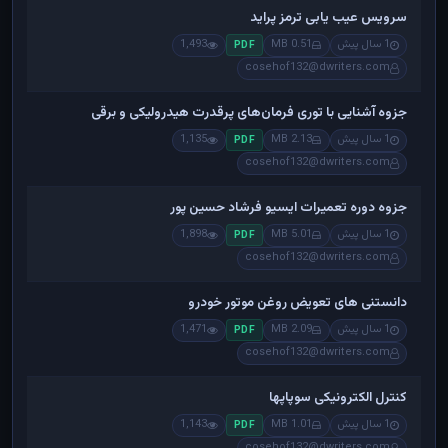
سرویس عیب یابی ترمز پراید
1 سال پیش
0.51 MB
1,493
PDF
cosehof132@dwriters.com
جزوه آشنایی با توری فرمان‌های پرقدرت هیدرولیکی و برقی
1 سال پیش
2.13 MB
1,135
PDF
cosehof132@dwriters.com
جزوه دوره تعمیرات ایسیو فرشاد حسین پور
1 سال پیش
5.01 MB
1,898
PDF
cosehof132@dwriters.com
دانستنی های تعویض روغن موتور خودرو
1 سال پیش
2.09 MB
1,471
PDF
cosehof132@dwriters.com
کنترل الکترونیکی سوپاپها
1 سال پیش
1.01 MB
1,143
PDF
cosehof132@dwriters.com