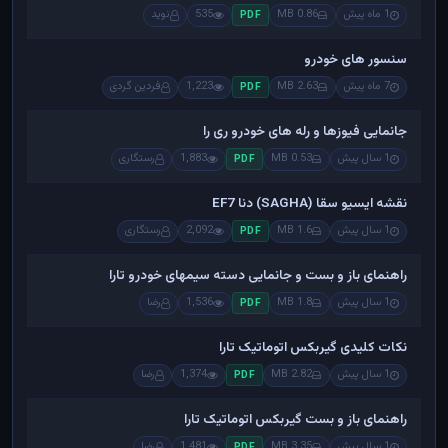
1 ماه پیش
0.86 MB
535
نوید
PDF
سنسور های خودرو
7 ماه پیش
2.63 MB
1,223
فردین گردی
PDF
جانمایی فیوزها و رله های خودرو ری را
1 سال پیش
0.53 MB
1,883
رستگاری
PDF
نقشه ایسیو سقا (SAGHA) دنا EF7
1 سال پیش
1.6 MB
2,092
رستگاری
PDF
راهنمای باز و بست و جانمایی دسته سیمهای خودرو تارا
1 سال پیش
1.8 MB
1,536
رضا
PDF
نکات کلیدی گیربکس اتوماتیک تارا
1 سال پیش
2.82 MB
1,374
رضا
PDF
راهنمای باز و بست گیربکس اتوماتیک تارا
1 سال پیش
3.35 MB
1,481
رضا
PDF