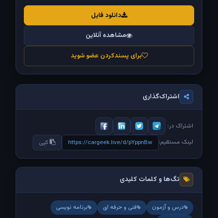
دانلود فایل
مشاهده آنلاین
برای پسندکردن عضو شوید
اشتراک‌گذاری
اشتراک در:
لینک مستقیم:
https://cargeek.live/d/pYppnBw
کپی
تگ‌ها و کلمات کلیدی
درس و آزمون
فنی و حرفه ای
برنامه نویسی