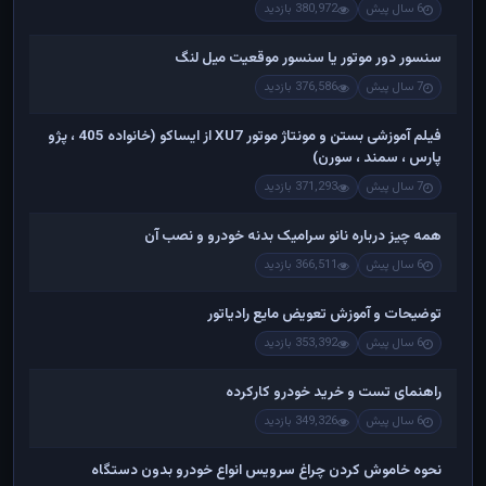
6 سال پیش
380,972 بازدید
سنسور دور موتور یا سنسور موقعیت میل لنگ
7 سال پیش
376,586 بازدید
فیلم آموزشی بستن و مونتاژ موتور XU7 از ایساکو (خانواده 405 ، پژو
پارس ، سمند ، سورن)
7 سال پیش
371,293 بازدید
همه چیز درباره نانو سرامیک بدنه خودرو و نصب آن
6 سال پیش
366,511 بازدید
توضیحات و آموزش تعویض مایع رادیاتور
6 سال پیش
353,392 بازدید
راهنمای تست و خريد خودرو کارکرده
6 سال پیش
349,326 بازدید
نحوه خاموش کردن چراغ سرویس انواع خودرو بدون دستگاه