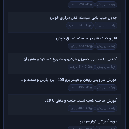
7 سال پیش
529,241 بازدید
جدول عیب یابی سیستم قفل مرکزی خودرو
10 سال پیش
523,160 بازدید
فنر و کمک فنر در سیستم تعلیق خودرو
7 سال پیش
520,542 بازدید
آشنایی با سنسور اکسیژن خودرو و تشریح عملکرد و نقش آن
5 سال پیش
514,012 بازدید
آموزش سرویس روغن و فیلتر پژو 405 ، پژو پارس و سمند و ...
4 سال پیش
495,541 بازدید
آموزش ساخت لامپ تست مثبت و منفی با LED
7 سال پیش
487,068 بازدید
دوره آموزشی کولر خودرو