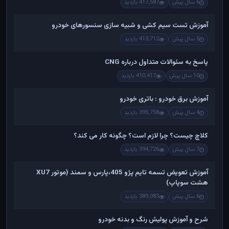
6 سال پیش
417,587 بازدید
آموزش تست سیم کشی و شبیه سازی سنسورهای خودرو
5 سال پیش
413,712 بازدید
پاسخ به سئوالات متداول درباره CNG
10 سال پیش
410,417 بازدید
آموزش برق خودرو : باتری خودرو
4 سال پیش
395,758 بازدید
کلاچ چیست؟ چرا لازم است؟ چگونه کار می کند؟
7 سال پیش
394,726 بازدید
آموزش تعویض تسمه تایم پژو 405،پارس و سمند (موتور XU7
هشت سوپاپ)
6 سال پیش
389,083 بازدید
شرح و آموزش پولیش رنگ و بدنه خودرو