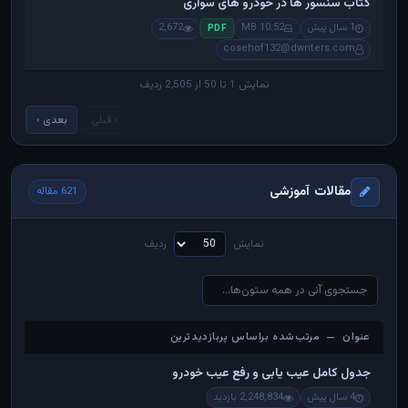
کتاب سنسور ها در خودرو های سواری
1 سال پیش
10.52 MB
2,672
PDF
cosehof132@dwriters.com
نمایش 1 تا 50 از 2,505 ردیف
‹ قبلی
بعدی ›
مقالات آموزشی
621 مقاله
نمایش
ردیف
عنوان — مرتب‌شده براساس پربازدیدترین
عنوان — مرتب‌شده براساس پربازدیدترین
جدول کامل عیب یابی و رفع عیب خودرو
4 سال پیش
2,248,834 بازدید