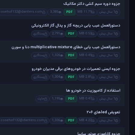
جزوه دوره سیم کشی دکتر مکانیک
1 سال پیش
11.79 MB
3,385
cosehof132@dwriters.com
PDF
دستورالعمل عیب یابی دریچه گاز و پدال گاز الکترونیکی
1 سال پیش
0.53 MB
2,791
رستگاری
PDF
دستورالعمل عیب یابی خطای multiplicative mixture دنا و سورن
1 سال پیش
0.49 MB
1,326
رستگاری
PDF
جزوه ایمنی تعمیرات در خودروهای برقی مدیران خودرو
1 سال پیش
2.81 MB
1,304
رستگاری
PDF
استفاده از کامپوزیت در خودرو ها
1 سال پیش
0.47 MB
1,195
حارث
PDF
تعویض ledهای ۲۰۶
1 سال پیش
4.22 MB
1,336
cosehof132@dwriters.com
PDF
جزوه کاراموزی موتور سایپا