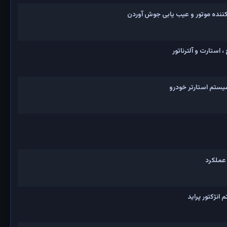
نده موتور و عیب یابی جوش آوردن
 استارت و آلترناتور
یستم استارتر خودرو
 عملکرد
نژکتور پراید