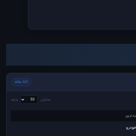
621 مقاله
نمایش
ردیف
دترین
دترین
خودرو