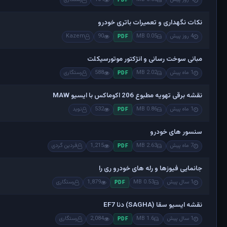
PDF
نکات نگهداری و تعمیرات باتری خودرو
4 روز پیش
0.05 MB
90
Kazem
PDF
مبانی سوخت رسانی و انژکتور موتورسیکلت
1 ماه پیش
2.02 MB
588
رستگاری
PDF
نقشه برقی تهویه مطبوع 206 اکوماکس با ایسیو MAW
1 ماه پیش
0.86 MB
532
نوید
PDF
سنسور های خودرو
7 ماه پیش
2.63 MB
1,215
فردین گردی
PDF
جانمایی فیوزها و رله های خودرو ری را
1 سال پیش
0.53 MB
1,879
رستگاری
PDF
نقشه ایسیو سقا (SAGHA) دنا EF7
1 سال پیش
1.6 MB
2,084
رستگاری
PDF