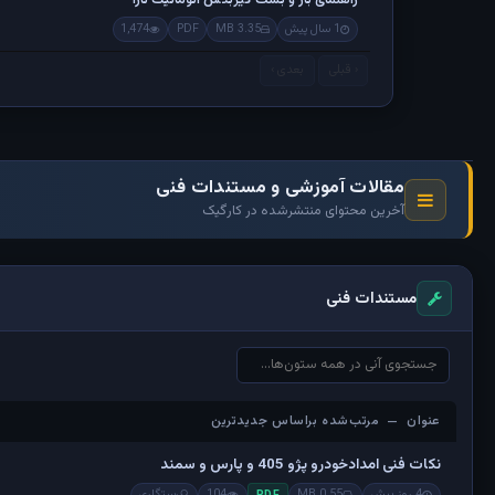
1 سال پیش
3.35 MB
PDF
1,474
‹ قبلی
بعدی ›
مقالات آموزشی و مستندات فنی
آخرین محتوای منتشرشده در کارگیک
مستندات فنی
عنوان — مرتب‌شده براساس جدیدترین
عنوان — مرتب‌شده براساس جدیدترین
نکات فنی امدادخودرو پژو 405 و پارس و سمند
4 روز پیش
0.55 MB
104
رستگاری