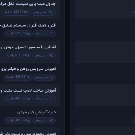
جدول عیب یابی سیستم قفل مرکز
10 سال پیش
523,142 بازدید
فنر و کمک فنر در سیستم تعلیق خ
7 سال پیش
520,536 بازدید
آشنایی با سنسور اکسیژن خودرو و
5 سال پیش
514,008 بازدید
آموزش سرویس روغن و فیلتر پژو 405 ، پژو پارس و سمند و ...
4 سال پیش
495,531 بازدید
آموزش ساخت لامپ تست مثبت و منفی
7 سال پیش
487,061 بازدید
دوره آموزشی کولر خودرو
6 سال پیش
481,960 بازدید
آموزش نحوه بازبینی و تست وایر ش