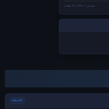
نمایش 1 تا 20 از 27 مطلب
621 مقاله