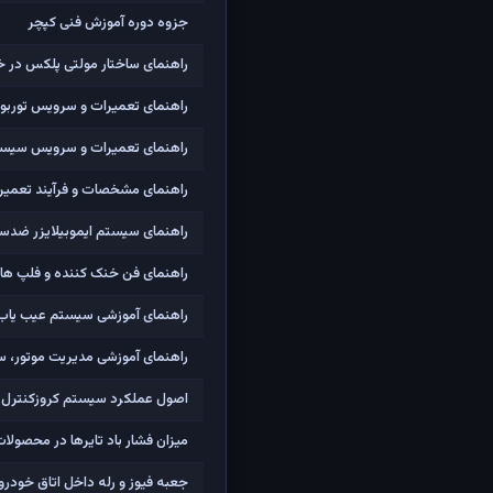
جزوه دوره آموزش فنی کپچر
راهنمای ساختار مولتی پلکس در خ
راهنمای تعمیرات و سرویس توربوشا
راهنمای تعمیرات و سرویس سیست
راهنمای مشخصات و فرآیند تعمیرات
راهنمای سیستم ایموبیلایزر ضدسر
راهنمای فن خنک کننده و فلپ های
راهنمای آموزشی سیستم عیب یاب Borneo3 و CLIP رن
راهنمای آموزشی مدیریت موتور، سو
اصول عملکرد سیستم کروزکنترل ا
میزان فشار باد تایرها در محصولات
جعبه فیوز و رله داخل اتاق خودرو