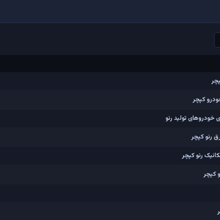
چر
درو کپچر
خودروهای تولید رنو
 رنو کپچر
نیک رنو کپچر
 کپچر