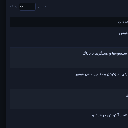
نمایش
ردیف
دترین
دترین
خودرو
 سنسورها و عملگرها با دیاگ
ن ، بازکردن و تعمیر استپر موتور
ر
 و آلترناتور در خودرو