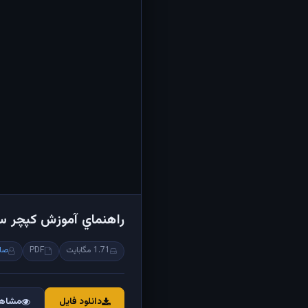
راهنماي آموزش كپچر س
1.71 مگابایت
PDF
صاب
دانلود فایل
مشاهد