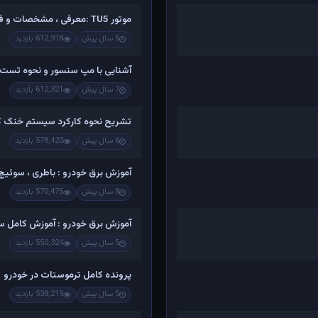
موتور TU5 :معرفی ، مشخصات و فیلم کامل تشریح اجزاء و باز کردن
5 سال پیش
612,918 بازدید
آشنایی با مپ سنسور و نحوه تست 
7 سال پیش
612,321 بازدید
تشریح نحوه کارکرد سیستم خنک کن
6 سال پیش
578,420 بازدید
آموزش برق خودرو : باطری ، سوئیچ ،
8 سال پیش
570,475 بازدید
آموزش برق خودرو : آموزش کامل س
5 سال پیش
550,324 بازدید
پرونده کامل ترموستات در خودرو
5 سال پیش
538,219 بازدید