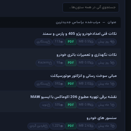
عنوان — مرتب‌شده براساس جدیدترین
عنوان — مرتب‌شده براساس جدیدترین
نکات فنی امدادخودرو پژو 405 و پارس و سمند
4 روز پیش
0.55 MB
113
رستگاری
PDF
نکات نگهداری و تعمیرات باتری خودرو
5 روز پیش
0.05 MB
93
Kazem
PDF
مبانی سوخت رسانی و انژکتور موتورسیکلت
1 ماه پیش
2.02 MB
592
رستگاری
PDF
نقشه برقی تهویه مطبوع 206 اکوماکس با ایسیو MAW
1 ماه پیش
0.86 MB
535
نوید
PDF
سنسور های خودرو
7 ماه پیش
2.63 MB
1,221
فردین گردی
PDF