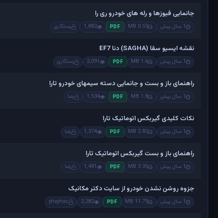
جانمایی فیوزها و رله های خودرو ری را
1 سال پیش
0.53 MB
1,882
رستگاری
PDF
نقشه ایسیو سقا (SAGHA) دنا EF7
1 سال پیش
1.6 MB
2,091
رستگاری
PDF
راهنمای باز و بست و جانمایی دسته سیمهای خودرو تارا
1 سال پیش
1.8 MB
1,534
رضا
PDF
نکات کلیدی گیربکس اتوماتیک تارا
1 سال پیش
2.82 MB
1,374
رضا
PDF
راهنمای باز و بست گیربکس اتوماتیک تارا
1 سال پیش
3.35 MB
1,481
رضا
PDF
جزوه روشن نشدن خودرو از سایت دکتر مکانیک
1 سال پیش
11.79 MB
2,282
yhxyhxc
PDF