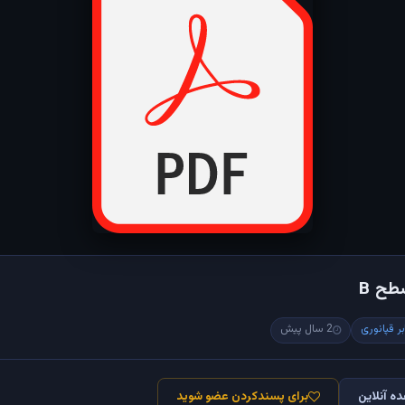
طح B
ر قپانوری
2 سال پیش
ه آنلاین
برای پسندکردن عضو شوید