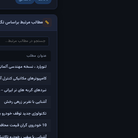
مطالب مرتبط براساس تگ‌
عنوان مطلب
عنوان مطلب
لئوپارد ، نسخه مهندسی آلمان
کامپیوترهای مکانیکی کنترل 
نبردهای گربه های نر ایرانی - F-14 تامکت
آشنایی با نفربر زرهی رخش
تکنولوژی جدید توقف خودرو برای ایست های بازرسی ((LAD
10 خودروی گران قیمت محافظتی برتر در جهان
آشنایی با سفیر ، خودرو تاکتی