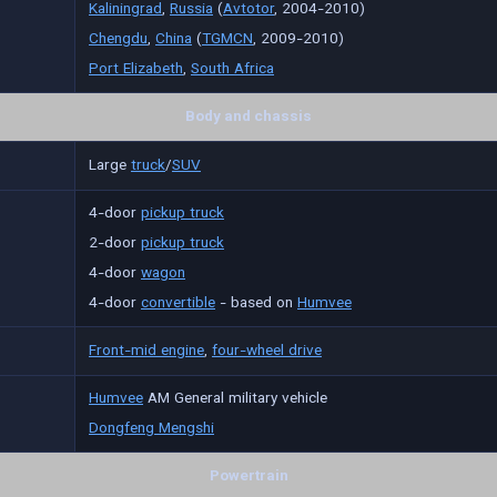
Kaliningrad
,
Russia
(
Avtotor
, 2004-2010)
Chengdu
,
China
(
TGMCN
, 2009-2010)
Port Elizabeth
,
South Africa
Body and chassis
Large
truck
/
SUV
4-door
pickup truck
2-door
pickup truck
4-door
wagon
4-door
convertible
- based on
Humvee
Front-mid engine
,
four-wheel drive
Humvee
AM General military vehicle
Dongfeng Mengshi
Powertrain