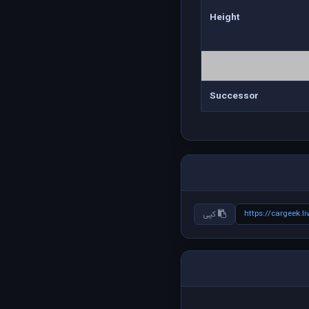
Height
Successor
https://cargeek.
کپی