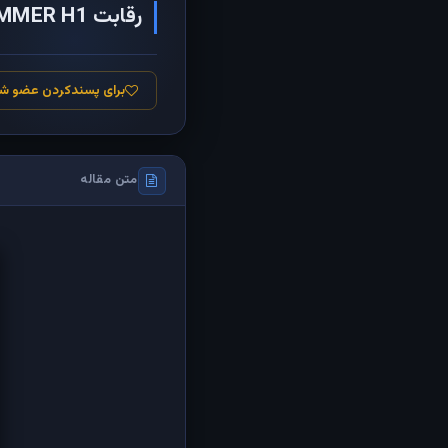
رقابت HUMMER H1 و تانک لئوپارد
برای پسندکردن عضو ش
متن مقاله