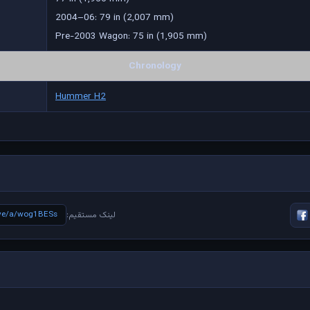
2004–06: 79 in (2,007 mm)
Pre-2003 Wagon: 75 in (1,905 mm)
Chronology
Hummer H2
live/a/wog1BESs
لینک مستقیم: