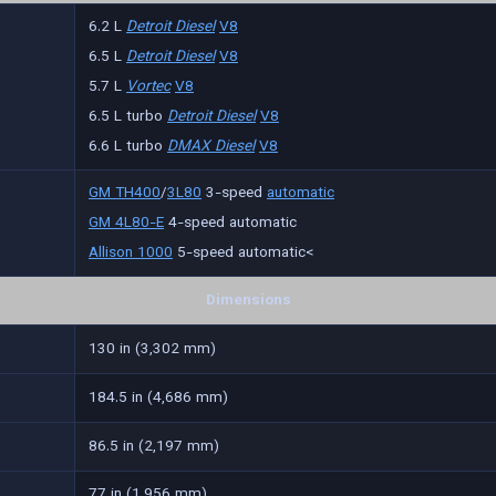
6.2 L
Detroit Diesel
V8
6.5 L
Detroit Diesel
V8
5.7 L
Vortec
V8
6.5 L turbo
Detroit Diesel
V8
6.6 L turbo
DMAX Diesel
V8
GM TH400
/
3L80
3-speed
automatic
GM 4L80-E
4-speed automatic
Allison 1000
5-speed automatic<
Dimensions
130 in (3,302 mm)
184.5 in (4,686 mm)
86.5 in (2,197 mm)
77 in (1,956 mm)