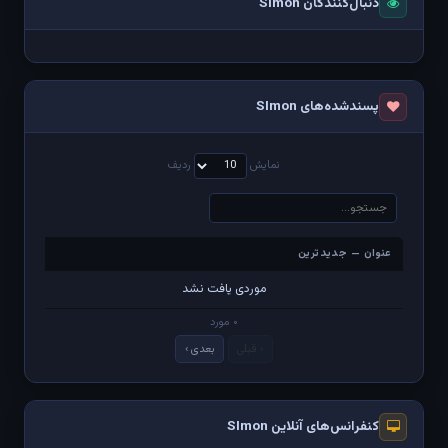
دنبال‌کنندگان SImon
پسندشده‌های SImon
نمایش
ردیف
عنوان — جدیدترین
عنوان — جدیدترین
موردی یافت نشد
۰ مورد
‹ قبلی
بعدی ›
کنفرانس‌های آنلاین SImon