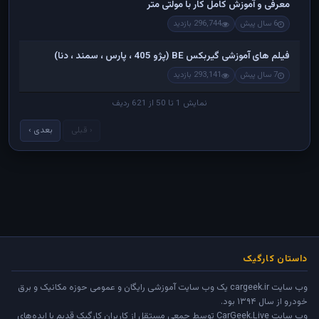
معرفی و آموزش کامل کار با مولتی متر
6 سال پیش
296,744 بازدید
فیلم های آموزشی گیربکس BE (پژو 405 ، پارس ، سمند ، دنا)
7 سال پیش
293,141 بازدید
نمایش 1 تا 50 از 621 ردیف
‹ قبلی
بعدی ›
داستان کارگیک
وب سایت cargeek.ir یک وب سایت آموزشی رایگان و عمومی حوزه مکانیک و برق
خودرو از سال ۱۳۹۴ بود.
وب سایت
CarGeek.Live
توسط جمعی مستقل از کاربران کارگیک قدیم با ایده‌های