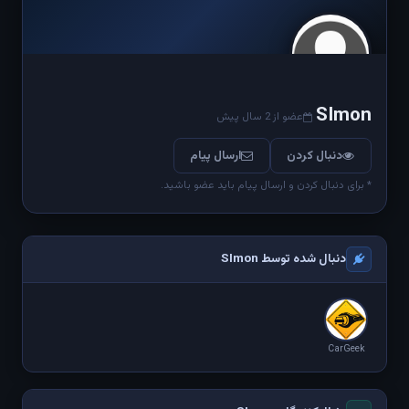
SImon
عضو از 2 سال پیش
دنبال کردن
ارسال پیام
* برای دنبال کردن و ارسال پیام باید عضو باشید.
دنبال شده توسط SImon
CarGeek