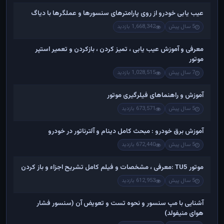
عیب یابی خودرو از روی پارامترهای سنسورها و عملگرها با دیاگ
5 سال پیش
1,668,342 بازدید
معرفی و آموزش عیب یابی ، تمیز کردن ، بازکردن و تعمیر استپر
موتور
7 سال پیش
1,028,515 بازدید
آموزش و راهنماهای فیلرگیری موتور
5 سال پیش
673,571 بازدید
آموزش برق خودرو : مبحث کامل دینام و آلترناتور در خودرو
5 سال پیش
672,440 بازدید
موتور TU5 :معرفی ، مشخصات و فیلم کامل تشریح اجزاء و باز کردن
5 سال پیش
612,953 بازدید
آشنایی با مپ سنسور و نحوه تست و تعویض آن (سنسور فشار
هوای منیفولد)