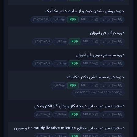
جزوه روشن نشدن خودرو از سایت دکتر مکانیک
1 سال پیش
11.79 MB
2,310
yhxyhxc
PDF
دوره دزگیر فن اموزان
1 سال پیش
1.19 MB
1,893
yhxyhxc
PDF
دوره سیستم صوتی فن اموزان
1 سال پیش
2.62 MB
1,749
yhxyhxc
PDF
جزوه دوره سیم کشی دکتر مکانیک
1 سال پیش
11.79 MB
3,424
PDF
cosehof132@dwriters.com
دستورالعمل عیب یابی دریچه گاز و پدال گاز الکترونیکی
1 سال پیش
0.53 MB
2,824
رستگاری
PDF
دستورالعمل عیب یابی خطای multiplicative mixture دنا و سورن
1 سال پیش
0.49 MB
1,335
رستگاری
PDF