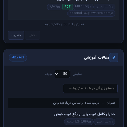
1 سال پیش
10.52 MB
2,692
PDF
cosehof132@dwriters.com
نمایش 1 تا 50 از 2,505 ردیف
‹ قبلی
بعدی ›
مقالات آموزشی
621 مقاله
نمایش
ردیف
عنوان — مرتب‌شده براساس پربازدیدترین
عنوان — مرتب‌شده براساس پربازدیدترین
جدول کامل عیب یابی و رفع عیب خودرو
4 سال پیش
2,248,897 بازدید