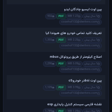
پین اوت ایسیو چادگان ایدو
1 سال پیش
1.27 MB
932
PDF
cosehof132@dwriters.com
تعریف کلید تمامی خودرو های هیوندا کیا
1 سال پیش
2.25 MB
1,355
PDF
cosehof132@dwriters.com
اصلاح کیلومتر از طریق پروتوکل mbus
1 سال پیش
5.09 MB
1,290
PDF
cosehof132@dwriters.com
پین اوت bsiدر خودروc5
1 سال پیش
3.99 MB
1,109
PDF
cosehof132@dwriters.com
نقشه فارسی سیستم کنترل پایداری esp
1 سال پیش
1.09 MB
1,789
PDF