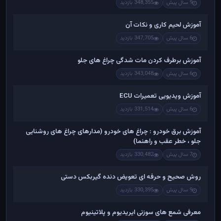
9 سال پیش
348,355 بازدید
آموزش لحیم کاری و نکات آن
6 سال پیش
347,705 بازدید
آموزش برطرف کردن مات شدگی چراغ های جلو
6 سال پیش
343,048 بازدید
آموزش ویدیویی تعمیرات ECU
6 سال پیش
331,514 بازدید
آموزش برق خودرو : چراغ های خودرو (مدارهای چراغ های روشنایی
جلو ، خطر عقب و راهنما)
7 سال پیش
330,482 بازدید
روش صحیح و حرفه ای تعویض دنده گیربکس دستی
9 سال پیش
330,395 بازدید
معرفی شمع های سوزنی ایریدیوم و پلاتینیوم