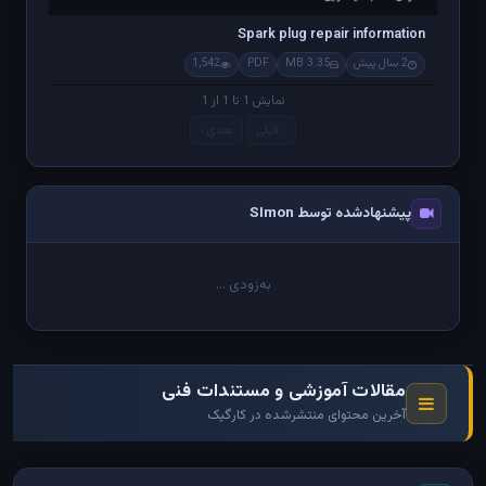
عنوان — جدیدترین
Spark plug repair information
2 سال پیش
3.35 MB
PDF
1,542
نمایش 1 تا 1 از 1
‹ قبلی
بعدی ›
پیشنهادشده توسط SImon
به‌زودی ...
مقالات آموزشی و مستندات فنی
آخرین محتوای منتشرشده در کارگیک