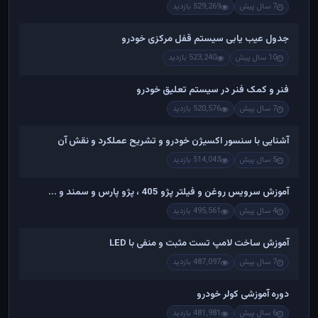
7 سال پیش
529,269 بازدید
جدول عیب یابی سیستم قفل مرکزی خودرو
10 سال پیش
523,240 بازدید
فنر و کمک فنر در سیستم تعلیق خودرو
7 سال پیش
520,576 بازدید
آشنایی با سنسور اکسیژن خودرو و تشریح عملکرد و نقش آن
5 سال پیش
514,043 بازدید
آموزش سرویس روغن و فیلتر پژو 405 ، پژو پارس و سمند و ...
4 سال پیش
495,561 بازدید
آموزش ساخت لامپ تست مثبت و منفی با LED
7 سال پیش
487,097 بازدید
دوره آموزشی کولر خودرو
6 سال پیش
481,981 بازدید