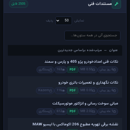
مستندات فنی
2505 فایل
نمایش
ردیف
عنوان — مرتب‌شده براساس جدیدترین
عنوان — مرتب‌شده براساس جدیدترین
نکات فنی امدادخودرو پژو 405 و پارس و سمند
6 روز پیش
0.55 MB
163
رستگاری
PDF
نکات نگهداری و تعمیرات باتری خودرو
6 روز پیش
0.05 MB
116
Kazem
PDF
مبانی سوخت رسانی و انژکتور موتورسیکلت
1 ماه پیش
2.02 MB
612
رستگاری
PDF
نقشه برقی تهویه مطبوع 206 اکوماکس با ایسیو MAW