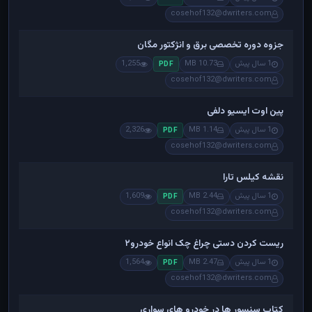
cosehof132@dwriters.com
جزوه دوره تخصصی برق و انژکتور مگان
1 سال پیش
10.73 MB
1,255
PDF
cosehof132@dwriters.com
پین اوت ایسیو دلفی
1 سال پیش
1.14 MB
2,326
PDF
cosehof132@dwriters.com
نقشه کیلس تارا
1 سال پیش
2.44 MB
1,609
PDF
cosehof132@dwriters.com
ریست کردن دستی چراغ چک انواع خودرو۲
1 سال پیش
2.47 MB
1,564
PDF
cosehof132@dwriters.com
کتاب سنسور ها در خودرو های سواری