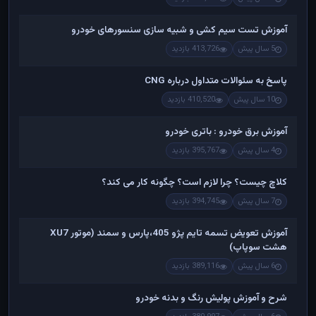
آموزش تست سیم کشی و شبیه سازی سنسورهای خودرو
5 سال پیش
413,726 بازدید
پاسخ به سئوالات متداول درباره CNG
10 سال پیش
410,520 بازدید
آموزش برق خودرو : باتری خودرو
4 سال پیش
395,767 بازدید
کلاچ چیست؟ چرا لازم است؟ چگونه کار می کند؟
7 سال پیش
394,745 بازدید
آموزش تعویض تسمه تایم پژو 405،پارس و سمند (موتور XU7
هشت سوپاپ)
6 سال پیش
389,116 بازدید
شرح و آموزش پولیش رنگ و بدنه خودرو