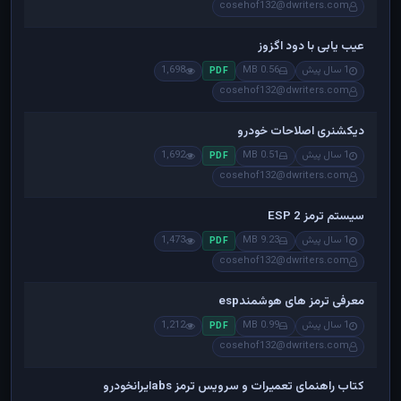
cosehof132@dwriters.com
عیب یابی با دود اگزوز
1 سال پیش
0.56 MB
1,698
PDF
cosehof132@dwriters.com
دیکشنری اصلاحات خودرو
1 سال پیش
0.51 MB
1,692
PDF
cosehof132@dwriters.com
سیستم ترمز ESP 2
1 سال پیش
9.23 MB
1,473
PDF
cosehof132@dwriters.com
معرفی ترمز های هوشمندesp
1 سال پیش
0.99 MB
1,212
PDF
cosehof132@dwriters.com
کتاب راهنمای تعمیرات و سرویس ترمز absایرانخودرو