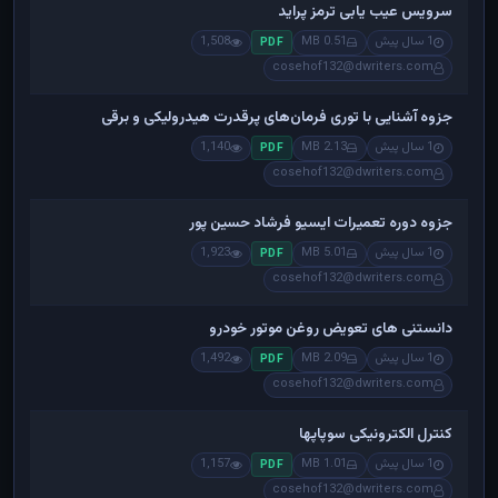
سرویس عیب یابی ترمز پراید
1 سال پیش
0.51 MB
1,508
PDF
cosehof132@dwriters.com
جزوه آشنایی با توری فرمان‌های پرقدرت هیدرولیکی و برقی
1 سال پیش
2.13 MB
1,140
PDF
cosehof132@dwriters.com
جزوه دوره تعمیرات ایسیو فرشاد حسین پور
1 سال پیش
5.01 MB
1,923
PDF
cosehof132@dwriters.com
دانستنی های تعویض روغن موتور خودرو
1 سال پیش
2.09 MB
1,492
PDF
cosehof132@dwriters.com
کنترل الکترونیکی سوپاپها
1 سال پیش
1.01 MB
1,157
PDF
cosehof132@dwriters.com