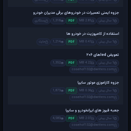
جزوه ایمنی تعمیرات در خودروهای برقی مدیران خودرو
1 سال پیش
2.81 MB
1,318
رستگاری
PDF
استفاده از کامپوزیت در خودرو ها
1 سال پیش
0.47 MB
1,214
حارث
PDF
تعویض ledهای ۲۰۶
1 سال پیش
4.22 MB
1,352
PDF
cosehof132@dwriters.com
جزوه کاراموزی موتور سایپا
1 سال پیش
0.36 MB
1,873
PDF
cosehof132@dwriters.com
جعبه فیوز های ایرانخودرو و سایپا
1 سال پیش
2.07 MB
4,583
PDF
cosehof132@dwriters.com