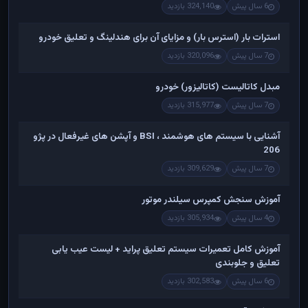
6 سال پیش
324,140 بازدید
استرات بار (استرس بار) و مزایای آن برای هندلینگ و تعلیق خودرو
7 سال پیش
320,096 بازدید
مبدل کاتالیست (کاتالیزور) خودرو
7 سال پیش
315,977 بازدید
آشنایی با سیستم های هوشمند ، BSI و آپشن های غیرفعال در پژو
206
7 سال پیش
309,629 بازدید
آموزش سنجش کمپرس سیلندر موتور
4 سال پیش
305,934 بازدید
آموزش کامل تعمیرات سیستم تعلیق پراید + لیست عیب یابی
تعلیق و جلوبندی
6 سال پیش
302,583 بازدید