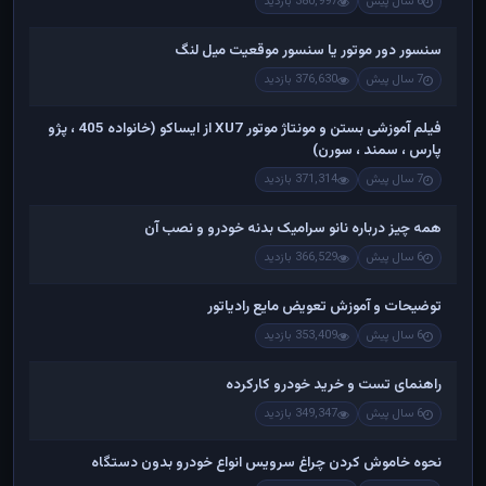
6 سال پیش
380,997 بازدید
سنسور دور موتور یا سنسور موقعیت میل لنگ
7 سال پیش
376,630 بازدید
فیلم آموزشی بستن و مونتاژ موتور XU7 از ایساکو (خانواده 405 ، پژو
پارس ، سمند ، سورن)
7 سال پیش
371,314 بازدید
همه چیز درباره نانو سرامیک بدنه خودرو و نصب آن
6 سال پیش
366,529 بازدید
توضیحات و آموزش تعویض مایع رادیاتور
6 سال پیش
353,409 بازدید
راهنمای تست و خريد خودرو کارکرده
6 سال پیش
349,347 بازدید
نحوه خاموش کردن چراغ سرویس انواع خودرو بدون دستگاه