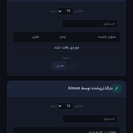
نمایش
ردیف
عنوان جلسه
زمان
نقش
عنوان جلسه
زمان
نقش
موردی یافت نشد
۰ مورد
‹ قبلی
بعدی ›
بارگذاری‌شده توسط SImon
نمایش
ردیف
عنوان — جدیدترین