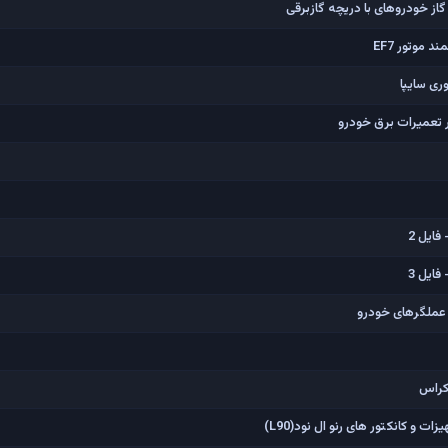
ز خودروهای با دریچه گازبرقی
موتور EF7
ی سایپا
 تعمیرات برق خودرو
ایل 2
ایل 3
کراس
 کانکتور های رنو ال نود(L90)