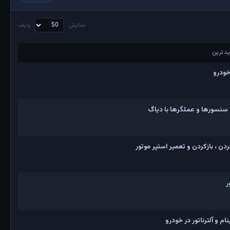
نمایش
ردیف
دترین
دترین
خودرو
 سنسورها و عملگرها با دیاگ
ن ، بازکردن و تعمیر استپر موتور
ر
 و آلترناتور در خودرو