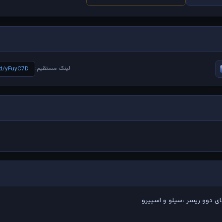
لینک مستقیم:
e/d/yFuyC7D
ی دوو ریسر ،سیلو و اسپیرو