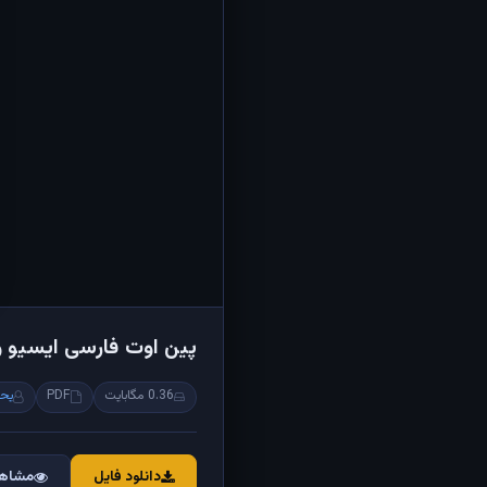
پین اوت فارسی ایسیو و
0.36 مگابایت
PDF
یحی
دانلود فایل
مشاهد