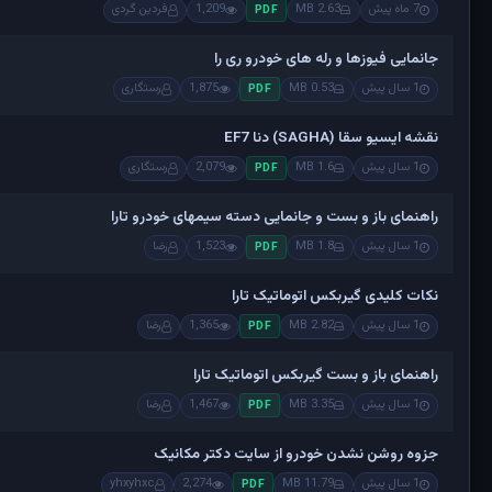
7 ماه پیش
2.63 MB
1,209
فردین گردی
PDF
جانمایی فیوزها و رله های خودرو ری را
1 سال پیش
0.53 MB
1,875
رستگاری
PDF
نقشه ایسیو سقا (SAGHA) دنا EF7
1 سال پیش
1.6 MB
2,079
رستگاری
PDF
راهنمای باز و بست و جانمایی دسته سیمهای خودرو تارا
1 سال پیش
1.8 MB
1,523
رضا
PDF
نکات کلیدی گیربکس اتوماتیک تارا
1 سال پیش
2.82 MB
1,365
رضا
PDF
راهنمای باز و بست گیربکس اتوماتیک تارا
1 سال پیش
3.35 MB
1,467
رضا
PDF
جزوه روشن نشدن خودرو از سایت دکتر مکانیک
1 سال پیش
11.79 MB
2,274
yhxyhxc
PDF