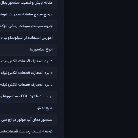
مقاله پایش وضعیت سنسور پدال گا
مرجع سریع سامانه مدیریت هوشمند 
جزوه سیستم سوخت رسانی انژکتور
آموزش استفاده از اسیلوسکوپ در
انواع سنسورها
دایره المعارف قطعات الکترونیک
دایره المعارف قطعات الکترونیک- ف
دایره المعارف قطعات الکترونیک- ف
بررسی عملکرد ECU ، سنسورها و عملگرهای خودرو
مایع ادبلو
سنسور دمای آب موتور در اچ سی 
ترجمه لیست پیوست قطعات،تجهیزات و