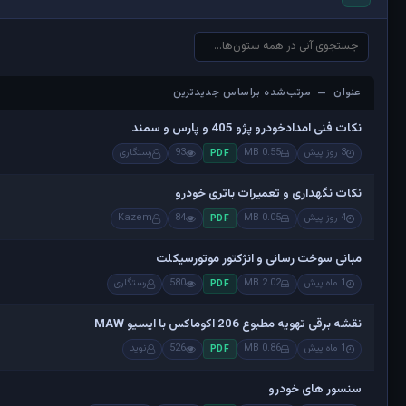
عنوان — مرتب‌شده براساس جدیدترین
عنوان — مرتب‌شده براساس جدیدترین
نکات فنی امدادخودرو پژو 405 و پارس و سمند
3 روز پیش
0.55 MB
93
رستگاری
PDF
نکات نگهداری و تعمیرات باتری خودرو
4 روز پیش
0.05 MB
84
Kazem
PDF
مبانی سوخت رسانی و انژکتور موتورسیکلت
1 ماه پیش
2.02 MB
580
رستگاری
PDF
نقشه برقی تهویه مطبوع 206 اکوماکس با ایسیو MAW
1 ماه پیش
0.86 MB
526
نوید
PDF
سنسور های خودرو