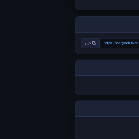
https://cargeek.liv
کپی