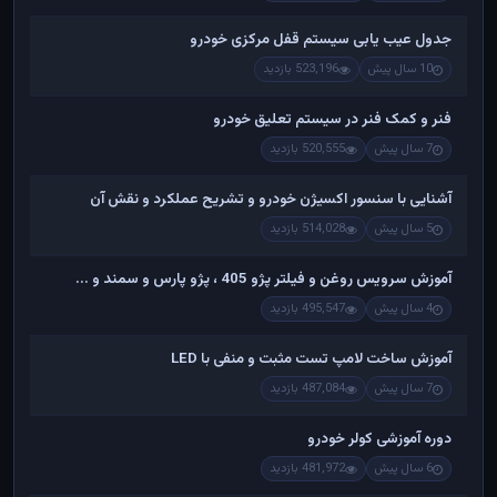
جدول عیب یابی سیستم قفل مرکزی خودرو
10 سال پیش
523,196 بازدید
فنر و کمک فنر در سیستم تعلیق خودرو
7 سال پیش
520,555 بازدید
آشنایی با سنسور اکسیژن خودرو و تشریح عملکرد و نقش آن
5 سال پیش
514,028 بازدید
آموزش سرویس روغن و فیلتر پژو 405 ، پژو پارس و سمند و ...
4 سال پیش
495,547 بازدید
آموزش ساخت لامپ تست مثبت و منفی با LED
7 سال پیش
487,084 بازدید
دوره آموزشی کولر خودرو
6 سال پیش
481,972 بازدید