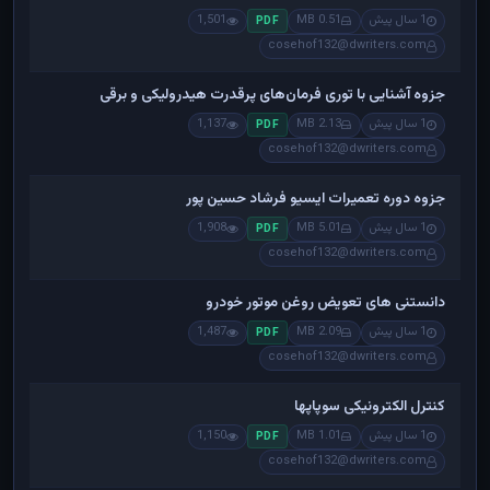
1 سال پیش
0.51 MB
1,501
PDF
cosehof132@dwriters.com
جزوه آشنایی با توری فرمان‌های پرقدرت هیدرولیکی و برقی
1 سال پیش
2.13 MB
1,137
PDF
cosehof132@dwriters.com
جزوه دوره تعمیرات ایسیو فرشاد حسین پور
1 سال پیش
5.01 MB
1,908
PDF
cosehof132@dwriters.com
دانستنی های تعویض روغن موتور خودرو
1 سال پیش
2.09 MB
1,487
PDF
cosehof132@dwriters.com
کنترل الکترونیکی سوپاپها
1 سال پیش
1.01 MB
1,150
PDF
cosehof132@dwriters.com