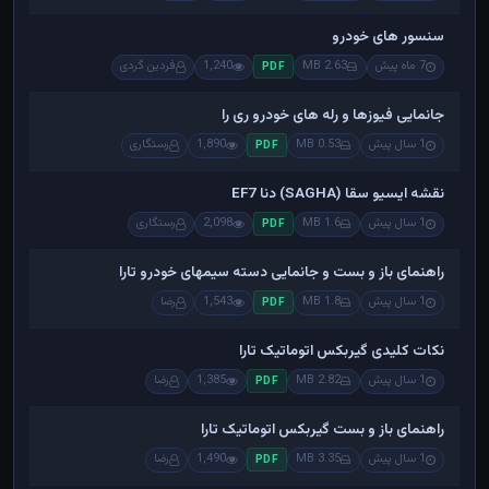
سنسور های خودرو
7 ماه پیش
2.63 MB
1,240
فردین گردی
PDF
جانمایی فیوزها و رله های خودرو ری را
1 سال پیش
0.53 MB
1,890
رستگاری
PDF
نقشه ایسیو سقا (SAGHA) دنا EF7
1 سال پیش
1.6 MB
2,098
رستگاری
PDF
راهنمای باز و بست و جانمایی دسته سیمهای خودرو تارا
1 سال پیش
1.8 MB
1,543
رضا
PDF
نکات کلیدی گیربکس اتوماتیک تارا
1 سال پیش
2.82 MB
1,385
رضا
PDF
راهنمای باز و بست گیربکس اتوماتیک تارا
1 سال پیش
3.35 MB
1,490
رضا
PDF