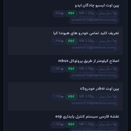
پین اوت ایسیو چادگان ایدو
1 سال پیش
1.27 MB
923
PDF
cosehof132@dwriters.com
تعریف کلید تمامی خودرو های هیوندا کیا
1 سال پیش
2.25 MB
1,344
PDF
cosehof132@dwriters.com
اصلاح کیلومتر از طریق پروتوکل mbus
1 سال پیش
5.09 MB
1,281
PDF
cosehof132@dwriters.com
پین اوت bsiدر خودروc5
1 سال پیش
3.99 MB
1,100
PDF
cosehof132@dwriters.com
نقشه فارسی سیستم کنترل پایداری esp
1 سال پیش
1.09 MB
1,783
PDF