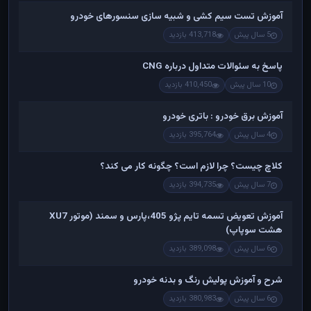
آموزش تست سیم کشی و شبیه سازی سنسورهای خودرو
5 سال پیش
413,718 بازدید
پاسخ به سئوالات متداول درباره CNG
10 سال پیش
410,450 بازدید
آموزش برق خودرو : باتری خودرو
4 سال پیش
395,764 بازدید
کلاچ چیست؟ چرا لازم است؟ چگونه کار می کند؟
7 سال پیش
394,735 بازدید
آموزش تعویض تسمه تایم پژو 405،پارس و سمند (موتور XU7
هشت سوپاپ)
6 سال پیش
389,098 بازدید
شرح و آموزش پولیش رنگ و بدنه خودرو
6 سال پیش
380,983 بازدید