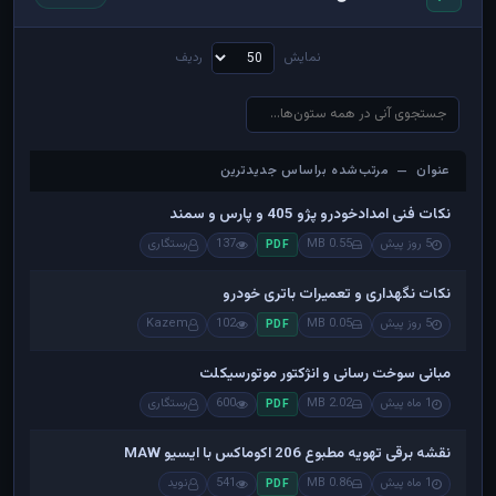
نمایش
ردیف
عنوان — مرتب‌شده براساس جدیدترین
عنوان — مرتب‌شده براساس جدیدترین
نکات فنی امدادخودرو پژو 405 و پارس و سمند
5 روز پیش
0.55 MB
137
رستگاری
PDF
نکات نگهداری و تعمیرات باتری خودرو
5 روز پیش
0.05 MB
102
Kazem
PDF
مبانی سوخت رسانی و انژکتور موتورسیکلت
1 ماه پیش
2.02 MB
600
رستگاری
PDF
نقشه برقی تهویه مطبوع 206 اکوماکس با ایسیو MAW
1 ماه پیش
0.86 MB
541
نوید
PDF