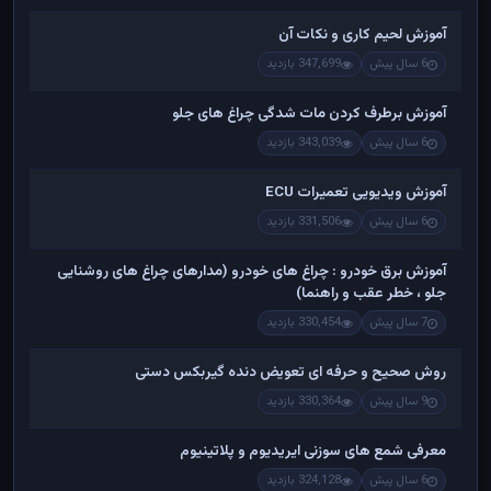
آموزش لحیم کاری و نکات آن
6 سال پیش
347,699 بازدید
آموزش برطرف کردن مات شدگی چراغ های جلو
6 سال پیش
343,039 بازدید
آموزش ویدیویی تعمیرات ECU
6 سال پیش
331,506 بازدید
آموزش برق خودرو : چراغ های خودرو (مدارهای چراغ های روشنایی
جلو ، خطر عقب و راهنما)
7 سال پیش
330,454 بازدید
روش صحیح و حرفه ای تعویض دنده گیربکس دستی
9 سال پیش
330,364 بازدید
معرفی شمع های سوزنی ایریدیوم و پلاتینیوم
6 سال پیش
324,128 بازدید