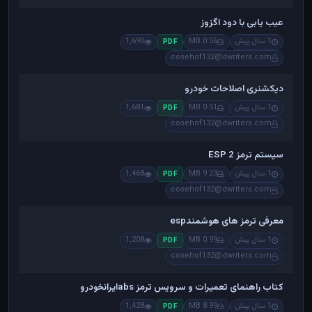
عیب یابی با دود اگزوز
1 سال پیش
0.56 MB
1,690
PDF
cosehof132@dwriters.com
دیکشنری اصلاحات خودرو
1 سال پیش
0.51 MB
1,681
PDF
cosehof132@dwriters.com
سیستم ترمز ESP 2
1 سال پیش
9.23 MB
1,468
PDF
cosehof132@dwriters.com
معرفی ترمز های هوشمندesp
1 سال پیش
0.99 MB
1,208
PDF
cosehof132@dwriters.com
کتاب راهنمای تعمیرات و سرویس ترمز absایرانخودرو
1 سال پیش
8.99 MB
1,428
PDF