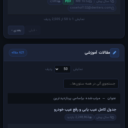
1 سال پیش
10.52 MB
2,683
PDF
cosehof132@dwriters.com
نمایش 1 تا 50 از 2,505 ردیف
‹ قبلی
بعدی ›
مقالات آموزشی
621 مقاله
نمایش
ردیف
عنوان — مرتب‌شده براساس پربازدیدترین
عنوان — مرتب‌شده براساس پربازدیدترین
جدول کامل عیب یابی و رفع عیب خودرو
4 سال پیش
2,248,863 بازدید