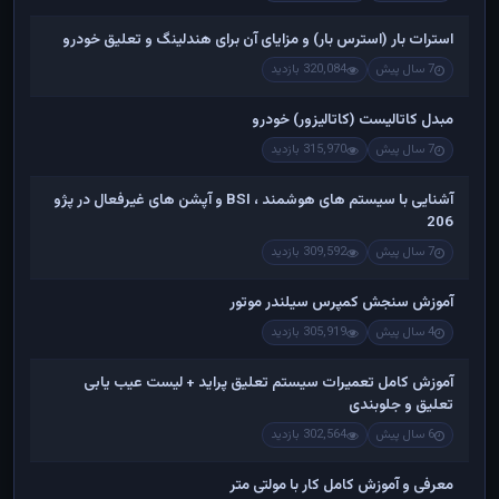
استرات بار (استرس بار) و مزایای آن برای هندلینگ و تعلیق خودرو
7 سال پیش
320,084 بازدید
مبدل کاتالیست (کاتالیزور) خودرو
7 سال پیش
315,970 بازدید
آشنایی با سیستم های هوشمند ، BSI و آپشن های غیرفعال در پژو
206
7 سال پیش
309,592 بازدید
آموزش سنجش کمپرس سیلندر موتور
4 سال پیش
305,919 بازدید
آموزش کامل تعمیرات سیستم تعلیق پراید + لیست عیب یابی
تعلیق و جلوبندی
6 سال پیش
302,564 بازدید
معرفی و آموزش کامل کار با مولتی متر