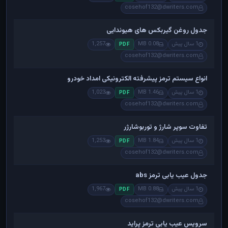
cosehof132@dwriters.com
جدول روغن گیربکس های هیوندایی
1 سال پیش
0.08 MB
1,257
PDF
cosehof132@dwriters.com
انواع سیستم ترمز پیشرفته الکترونیکی امداد خودرو
1 سال پیش
1.46 MB
1,023
PDF
cosehof132@dwriters.com
تفاوت سوپر شارژ و توربوشارژر
1 سال پیش
1.84 MB
1,253
PDF
cosehof132@dwriters.com
جدول عیب یابی ترمز abs
1 سال پیش
0.88 MB
1,967
PDF
cosehof132@dwriters.com
سرویس عیب یابی ترمز پراید