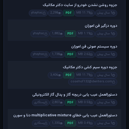
جزوه روشن نشدن خودرو از سایت دکتر مکانیک
1 سال پیش
11.79 MB
2,298
yhxyhxc
PDF
دوره دزگیر فن اموزان
1 سال پیش
1.19 MB
1,882
yhxyhxc
PDF
دوره سیستم صوتی فن اموزان
1 سال پیش
2.62 MB
1,738
yhxyhxc
PDF
جزوه دوره سیم کشی دکتر مکانیک
1 سال پیش
11.79 MB
3,406
PDF
cosehof132@dwriters.com
دستورالعمل عیب یابی دریچه گاز و پدال گاز الکترونیکی
1 سال پیش
0.53 MB
2,807
رستگاری
PDF
دستورالعمل عیب یابی خطای multiplicative mixture دنا و سورن
1 سال پیش
0.49 MB
1,330
رستگاری
PDF