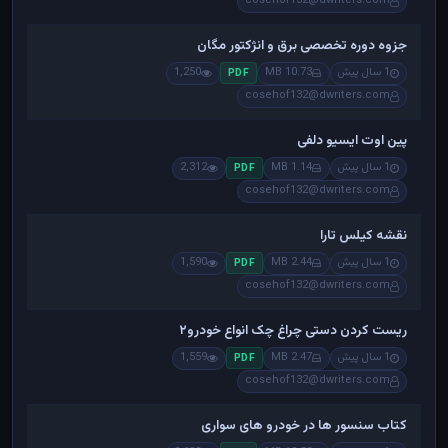
cosehof132@dwriters.com
جزوه دوره تخصصی برق و انژکتور مگان
1 سال پیش
10.73 MB
1,250
PDF
cosehof132@dwriters.com
پین اوت ایسیو دلفی
1 سال پیش
1.14 MB
2,312
PDF
cosehof132@dwriters.com
نقشه کیلس تارا
1 سال پیش
2.44 MB
1,590
PDF
cosehof132@dwriters.com
ریست کردن دستی چراغ چک انواع خودرو۲
1 سال پیش
2.47 MB
1,559
PDF
cosehof132@dwriters.com
کتاب سنسور ها در خودرو های سواری