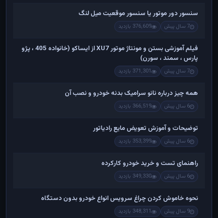
سنسور دور موتور یا سنسور موقعیت میل لنگ
7 سال پیش
376,609 بازدید
فیلم آموزشی بستن و مونتاژ موتور XU7 از ایساکو (خانواده 405 ، پژو
پارس ، سمند ، سورن)
7 سال پیش
371,301 بازدید
همه چیز درباره نانو سرامیک بدنه خودرو و نصب آن
6 سال پیش
366,519 بازدید
توضیحات و آموزش تعویض مایع رادیاتور
6 سال پیش
353,399 بازدید
راهنمای تست و خريد خودرو کارکرده
6 سال پیش
349,330 بازدید
نحوه خاموش کردن چراغ سرویس انواع خودرو بدون دستگاه
9 سال پیش
348,311 بازدید