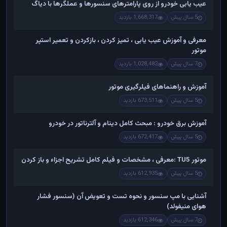
عیب یابی خودرو از روی پارامترهای سنسورها و عملگرها با دیاگ
5 سال پیش
1,668,317 بازدید
معرفی و آموزش عیب یابی ، تمیز کردن ، بازکردن و تعمیر استپر
موتور
7 سال پیش
1,028,482 بازدید
آموزش و راهنماهای فیلرگیری موتور
5 سال پیش
673,511 بازدید
آموزش برق خودرو : مبحث کامل دینام و آلترناتور در خودرو
5 سال پیش
672,417 بازدید
موتور TU5 :معرفی ، مشخصات و فیلم کامل تشریح اجزاء و باز کردن
5 سال پیش
612,935 بازدید
آشنایی با مپ سنسور و نحوه تست و تعویض آن (سنسور فشار
هوای منیفولد)
7 سال پیش
612,346 بازدید