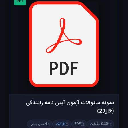
PDF
نمونه سئوالات آزمون آیین نامه رانندگی
(۶از29)
0.35 مگابایت
PDF
کارگیک
4 سال پیش