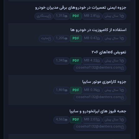
جزوه ایمنی تعمیرات در خودروهای برقی مدیران خودرو
1 سال پیش
2.81 MB
1,313
رستگاری
PDF
استفاده از کامپوزیت در خودرو ها
1 سال پیش
0.47 MB
1,205
حارث
PDF
تعویض ledهای ۲۰۶
1 سال پیش
4.22 MB
1,343
PDF
cosehof132@dwriters.com
جزوه کاراموزی موتور سایپا
1 سال پیش
0.36 MB
1,869
PDF
cosehof132@dwriters.com
جعبه فیوز های ایرانخودرو و سایپا
1 سال پیش
2.07 MB
4,562
PDF
cosehof132@dwriters.com