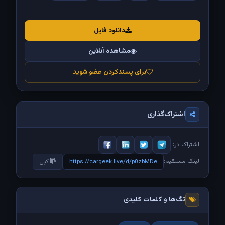
دانلود فایل
مشاهده آنلاین
برای پسندکردن عضو شوید
اشتراک‌گذاری
اشتراک در:
لینک مستقیم:
https://cargeek.live/d/p0zbMDe
کپی
تگ‌ها و کلمات کلیدی