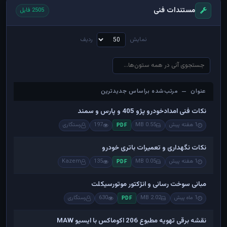
مستندات فنی
2505 فایل
نمایش
ردیف
عنوان — مرتب‌شده براساس جدیدترین
عنوان — مرتب‌شده براساس جدیدترین
نکات فنی امدادخودرو پژو 405 و پارس و سمند
1 هفته پیش
0.55 MB
197
رستگاری
PDF
نکات نگهداری و تعمیرات باتری خودرو
1 هفته پیش
0.05 MB
135
Kazem
PDF
مبانی سوخت رسانی و انژکتور موتورسیکلت
1 ماه پیش
2.02 MB
630
رستگاری
PDF
نقشه برقی تهویه مطبوع 206 اکوماکس با ایسیو MAW