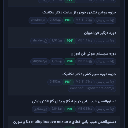
جزوه روشن نشدن خودرو از سایت دکتر مکانیک
1 سال پیش
11.79 MB
2,323
yhxyhxc
PDF
دوره دزگیر فن اموزان
1 سال پیش
1.19 MB
1,910
yhxyhxc
PDF
دوره سیستم صوتی فن اموزان
1 سال پیش
2.62 MB
1,762
yhxyhxc
PDF
جزوه دوره سیم کشی دکتر مکانیک
1 سال پیش
11.79 MB
3,453
PDF
cosehof132@dwriters.com
دستورالعمل عیب یابی دریچه گاز و پدال گاز الکترونیکی
1 سال پیش
0.53 MB
2,841
رستگاری
PDF
دستورالعمل عیب یابی خطای multiplicative mixture دنا و سورن