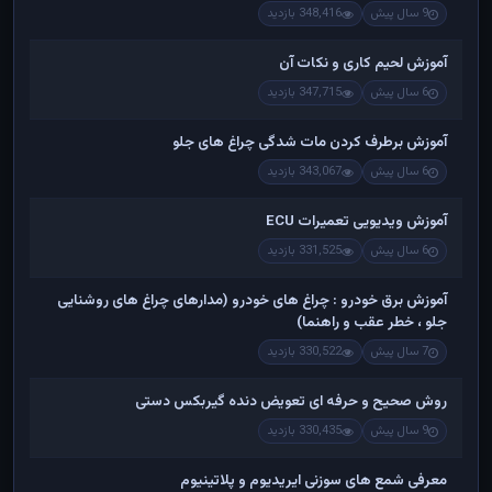
9 سال پیش
348,416 بازدید
آموزش لحیم کاری و نکات آن
6 سال پیش
347,715 بازدید
آموزش برطرف کردن مات شدگی چراغ های جلو
6 سال پیش
343,067 بازدید
آموزش ویدیویی تعمیرات ECU
6 سال پیش
331,525 بازدید
آموزش برق خودرو : چراغ های خودرو (مدارهای چراغ های روشنایی
جلو ، خطر عقب و راهنما)
7 سال پیش
330,522 بازدید
روش صحیح و حرفه ای تعویض دنده گیربکس دستی
9 سال پیش
330,435 بازدید
معرفی شمع های سوزنی ایریدیوم و پلاتینیوم