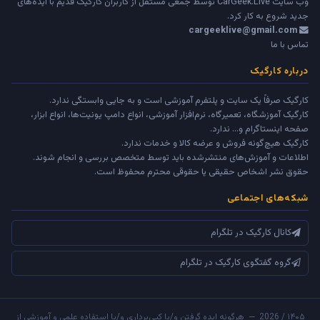
وب سایت
CarGeek.Live
توسط جمعی مستقل از کاربران کارگیک قدیم با ایده‌های
جدید شروع به کار کرد.
cargeeklive@gmail.com
تماس با ما
درباره کارگیک
کارگیک صرفاً یک سایت و پلتفرم آموزشی است و به جایی وابستگی ندارد.
کارگیک آموزشگاه، تعمیرگاه، نرم‌افزار آموزشی، انواع دامپ یونیت‌ها، انواع ابزار،
صفحه اینستاگرام و... ندارد.
کارگیک هیچ‌گونه فروش و عرضه کالا و خدمات ندارد.
اطلاعات و آموزش‌های منتشرشده باید توسط متخصص بررسی و انجام شوند.
حقوق نشر اشخاص حقیقی یا حقوقی محترم محفوظ است.
شبکه‌های اجتماعی
کانال کارگیک در تلگرام
گروه گفتگوی کارگیک در تلگرام
۱۴۰۵ / 2026 — هرگونه ایده گرفتن و/یا کپی‌برداری و/یا استفاده علمی و آموزشی از