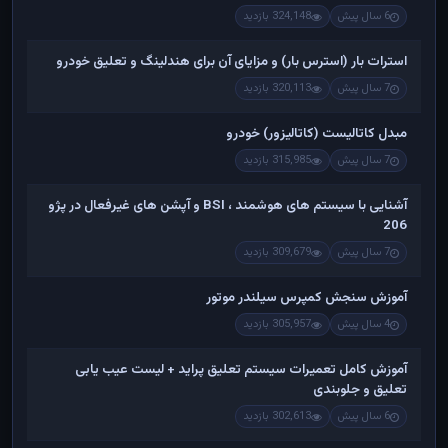
6 سال پیش
324,148 بازدید
استرات بار (استرس بار) و مزایای آن برای هندلینگ و تعلیق خودرو
7 سال پیش
320,113 بازدید
مبدل کاتالیست (کاتالیزور) خودرو
7 سال پیش
315,985 بازدید
آشنایی با سیستم های هوشمند ، BSI و آپشن های غیرفعال در پژو
206
7 سال پیش
309,679 بازدید
آموزش سنجش کمپرس سیلندر موتور
4 سال پیش
305,957 بازدید
آموزش کامل تعمیرات سیستم تعلیق پراید + لیست عیب یابی
تعلیق و جلوبندی
6 سال پیش
302,613 بازدید