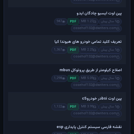
پین اوت ایسیو چادگان ایدو
1 سال پیش
1.27 MB
947
PDF
cosehof132@dwriters.com
تعریف کلید تمامی خودرو های هیوندا کیا
1 سال پیش
2.25 MB
1,367
PDF
cosehof132@dwriters.com
اصلاح کیلومتر از طریق پروتوکل mbus
1 سال پیش
5.09 MB
1,298
PDF
cosehof132@dwriters.com
پین اوت bsiدر خودروc5
1 سال پیش
3.99 MB
1,122
PDF
cosehof132@dwriters.com
نقشه فارسی سیستم کنترل پایداری esp