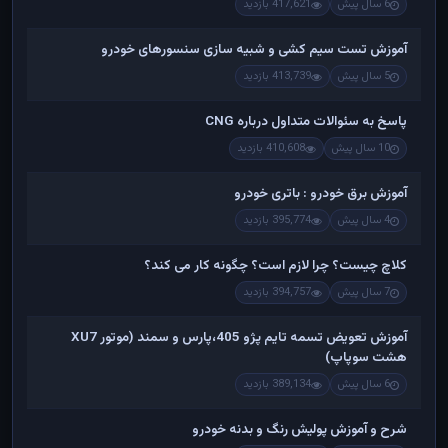
6 سال پیش
417,621 بازدید
آموزش تست سیم کشی و شبیه سازی سنسورهای خودرو
5 سال پیش
413,739 بازدید
پاسخ به سئوالات متداول درباره CNG
10 سال پیش
410,608 بازدید
آموزش برق خودرو : باتری خودرو
4 سال پیش
395,774 بازدید
کلاچ چیست؟ چرا لازم است؟ چگونه کار می کند؟
7 سال پیش
394,757 بازدید
آموزش تعویض تسمه تایم پژو 405،پارس و سمند (موتور XU7
هشت سوپاپ)
6 سال پیش
389,134 بازدید
شرح و آموزش پولیش رنگ و بدنه خودرو