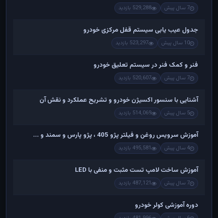
7 سال پیش
529,288 بازدید
جدول عیب یابی سیستم قفل مرکزی خودرو
10 سال پیش
523,297 بازدید
فنر و کمک فنر در سیستم تعلیق خودرو
7 سال پیش
520,607 بازدید
آشنایی با سنسور اکسیژن خودرو و تشریح عملکرد و نقش آن
5 سال پیش
514,069 بازدید
آموزش سرویس روغن و فیلتر پژو 405 ، پژو پارس و سمند و ...
4 سال پیش
495,581 بازدید
آموزش ساخت لامپ تست مثبت و منفی با LED
7 سال پیش
487,121 بازدید
دوره آموزشی کولر خودرو