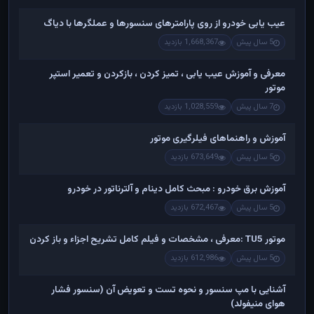
عیب یابی خودرو از روی پارامترهای سنسورها و عملگرها با دیاگ
5 سال پیش
1,668,367 بازدید
معرفی و آموزش عیب یابی ، تمیز کردن ، بازکردن و تعمیر استپر
موتور
7 سال پیش
1,028,559 بازدید
آموزش و راهنماهای فیلرگیری موتور
5 سال پیش
673,649 بازدید
آموزش برق خودرو : مبحث کامل دینام و آلترناتور در خودرو
5 سال پیش
672,467 بازدید
موتور TU5 :معرفی ، مشخصات و فیلم کامل تشریح اجزاء و باز کردن
5 سال پیش
612,986 بازدید
آشنایی با مپ سنسور و نحوه تست و تعویض آن (سنسور فشار
هوای منیفولد)