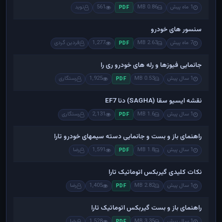
1 ماه پیش
0.86 MB
561
نوید
PDF
سنسور های خودرو
7 ماه پیش
2.63 MB
1,277
فردین گردی
PDF
جانمایی فیوزها و رله های خودرو ری را
1 سال پیش
0.53 MB
1,925
رستگاری
PDF
نقشه ایسیو سقا (SAGHA) دنا EF7
1 سال پیش
1.6 MB
2,131
رستگاری
PDF
راهنمای باز و بست و جانمایی دسته سیمهای خودرو تارا
1 سال پیش
1.8 MB
1,591
رضا
PDF
نکات کلیدی گیربکس اتوماتیک تارا
1 سال پیش
2.82 MB
1,405
رضا
PDF
راهنمای باز و بست گیربکس اتوماتیک تارا
1 سال پیش
3.35 MB
1,528
رضا
PDF