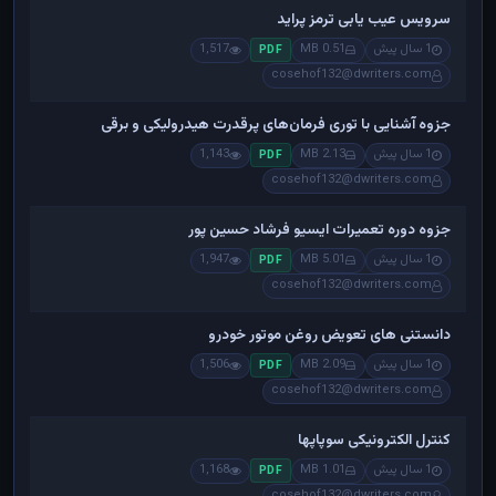
سرویس عیب یابی ترمز پراید
1 سال پیش
0.51 MB
1,517
PDF
cosehof132@dwriters.com
جزوه آشنایی با توری فرمان‌های پرقدرت هیدرولیکی و برقی
1 سال پیش
2.13 MB
1,143
PDF
cosehof132@dwriters.com
جزوه دوره تعمیرات ایسیو فرشاد حسین پور
1 سال پیش
5.01 MB
1,947
PDF
cosehof132@dwriters.com
دانستنی های تعویض روغن موتور خودرو
1 سال پیش
2.09 MB
1,506
PDF
cosehof132@dwriters.com
کنترل الکترونیکی سوپاپها
1 سال پیش
1.01 MB
1,168
PDF
cosehof132@dwriters.com