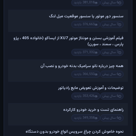
6 سال پیش
381,018 بازدید
سنسور دور موتور یا سنسور موقعیت میل لنگ
7 سال پیش
376,663 بازدید
فیلم آموزشی بستن و مونتاژ موتور XU7 از ایساکو (خانواده 405 ، پژو
پارس ، سمند ، سورن)
7 سال پیش
371,332 بازدید
همه چیز درباره نانو سرامیک بدنه خودرو و نصب آن
6 سال پیش
366,550 بازدید
توضیحات و آموزش تعویض مایع رادیاتور
6 سال پیش
353,426 بازدید
راهنمای تست و خريد خودرو کارکرده
6 سال پیش
349,358 بازدید
نحوه خاموش کردن چراغ سرویس انواع خودرو بدون دستگاه