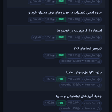
1 سال پیش
0.49 MB
1,341
رستگاری
PDF
جزوه ایمنی تعمیرات در خودروهای برقی مدیران خودرو
1 سال پیش
2.81 MB
1,330
رستگاری
PDF
استفاده از کامپوزیت در خودرو ها
1 سال پیش
0.47 MB
1,221
حارث
PDF
تعویض ledهای ۲۰۶
1 سال پیش
4.22 MB
1,356
PDF
cosehof132@dwriters.com
جزوه کاراموزی موتور سایپا
1 سال پیش
0.36 MB
1,877
PDF
cosehof132@dwriters.com
جعبه فیوز های ایرانخودرو و سایپا
1 سال پیش
2.07 MB
4,602
PDF
cosehof132@dwriters.com