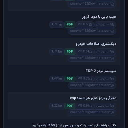
cosehof132@dwriters.com
عیب یابی با دود اگزوز
1 سال پیش
0.56 MB
1,716
PDF
cosehof132@dwriters.com
دیکشنری اصلاحات خودرو
1 سال پیش
0.51 MB
1,711
PDF
cosehof132@dwriters.com
سیستم ترمز ESP 2
1 سال پیش
9.23 MB
1,485
PDF
cosehof132@dwriters.com
معرفی ترمز های هوشمندesp
1 سال پیش
0.99 MB
1,223
PDF
cosehof132@dwriters.com
کتاب راهنمای تعمیرات و سرویس ترمز absایرانخودرو