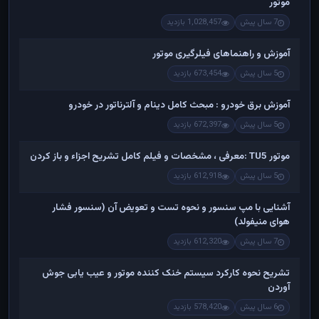
موتور
7 سال پیش
1,028,457 بازدید
آموزش و راهنماهای فیلرگیری موتور
5 سال پیش
673,454 بازدید
آموزش برق خودرو : مبحث کامل دینام و آلترناتور در خودرو
5 سال پیش
672,397 بازدید
موتور TU5 :معرفی ، مشخصات و فیلم کامل تشریح اجزاء و باز کردن
5 سال پیش
612,918 بازدید
آشنایی با مپ سنسور و نحوه تست و تعویض آن (سنسور فشار
هوای منیفولد)
7 سال پیش
612,320 بازدید
تشریح نحوه کارکرد سیستم خنک کننده موتور و عیب یابی جوش
آوردن
6 سال پیش
578,420 بازدید