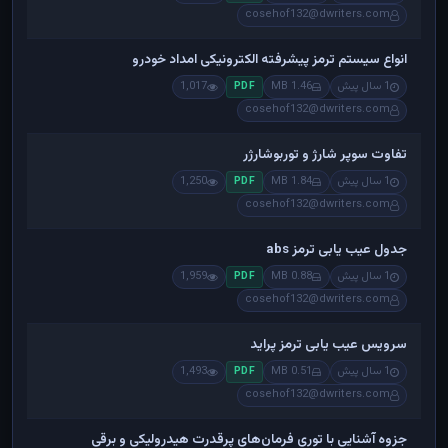
cosehof132@dwriters.com
انواع سیستم ترمز پیشرفته الکترونیکی امداد خودرو
1 سال پیش
1.46 MB
1,017
PDF
cosehof132@dwriters.com
تفاوت سوپر شارژ و توربوشارژر
1 سال پیش
1.84 MB
1,250
PDF
cosehof132@dwriters.com
جدول عیب یابی ترمز abs
1 سال پیش
0.88 MB
1,959
PDF
cosehof132@dwriters.com
سرویس عیب یابی ترمز پراید
1 سال پیش
0.51 MB
1,493
PDF
cosehof132@dwriters.com
جزوه آشنایی با توری فرمان‌های پرقدرت هیدرولیکی و برقی