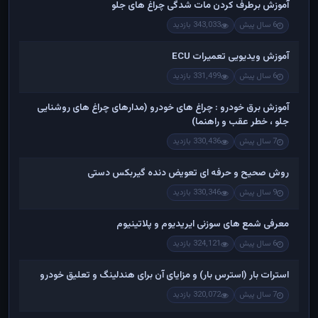
آموزش برطرف کردن مات شدگی چراغ های جلو
6 سال پیش
343,033 بازدید
آموزش ویدیویی تعمیرات ECU
6 سال پیش
331,499 بازدید
آموزش برق خودرو : چراغ های خودرو (مدارهای چراغ های روشنایی
جلو ، خطر عقب و راهنما)
7 سال پیش
330,436 بازدید
روش صحیح و حرفه ای تعویض دنده گیربکس دستی
9 سال پیش
330,346 بازدید
معرفی شمع های سوزنی ایریدیوم و پلاتینیوم
6 سال پیش
324,121 بازدید
استرات بار (استرس بار) و مزایای آن برای هندلینگ و تعلیق خودرو
7 سال پیش
320,072 بازدید