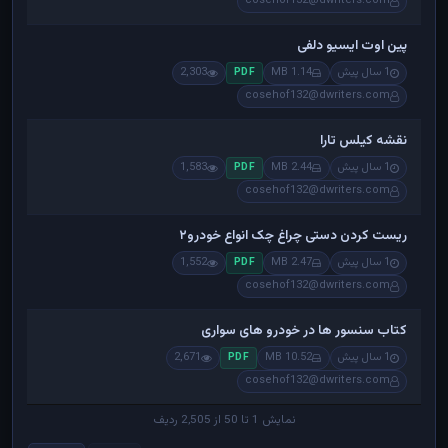
cosehof132@dwriters.com
پین اوت ایسیو دلفی
1 سال پیش
1.14 MB
2,303
PDF
cosehof132@dwriters.com
نقشه کیلس تارا
1 سال پیش
2.44 MB
1,583
PDF
cosehof132@dwriters.com
ریست کردن دستی چراغ چک انواع خودرو۲
1 سال پیش
2.47 MB
1,552
PDF
cosehof132@dwriters.com
کتاب سنسور ها در خودرو های سواری
1 سال پیش
10.52 MB
2,671
PDF
cosehof132@dwriters.com
نمایش 1 تا 50 از 2,505 ردیف