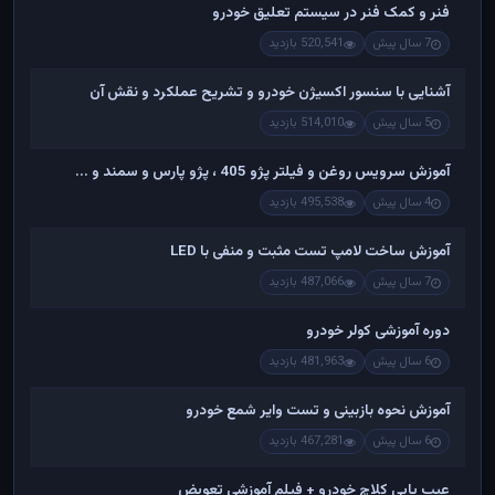
فنر و کمک فنر در سیستم تعلیق خودرو
7 سال پیش
520,541 بازدید
آشنایی با سنسور اکسیژن خودرو و تشریح عملکرد و نقش آن
5 سال پیش
514,010 بازدید
آموزش سرویس روغن و فیلتر پژو 405 ، پژو پارس و سمند و ...
4 سال پیش
495,538 بازدید
آموزش ساخت لامپ تست مثبت و منفی با LED
7 سال پیش
487,066 بازدید
دوره آموزشی کولر خودرو
6 سال پیش
481,963 بازدید
آموزش نحوه بازبینی و تست وایر شمع خودرو
6 سال پیش
467,281 بازدید
عیب یابی کلاچ خودرو + فیلم آموزشی تعویض