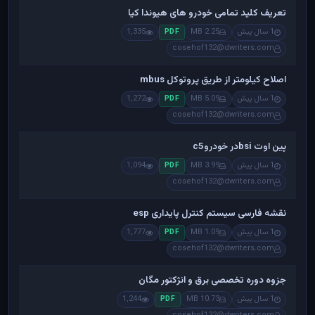
تعریف کلید تمامی خودرو های هیوندا کیا
1 سال پیش
2.25 MB
1,335
PDF
cosehof132@dwriters.com
اصلاح کیلومتر از طریق پروتوکل mbus
1 سال پیش
5.09 MB
1,272
PDF
cosehof132@dwriters.com
پین اوت bsiدر خودروc5
1 سال پیش
3.99 MB
1,094
PDF
cosehof132@dwriters.com
نقشه فارسی سیستم کنترل پایداری esp
1 سال پیش
1.09 MB
1,777
PDF
cosehof132@dwriters.com
جزوه دوره تخصصی برق و انژکتور مگان
1 سال پیش
10.73 MB
1,244
PDF