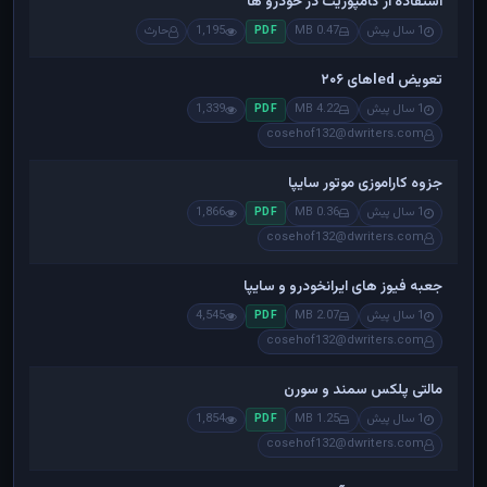
استفاده از کامپوزیت در خودرو ها
1 سال پیش
0.47 MB
1,195
حارث
PDF
تعویض ledهای ۲۰۶
1 سال پیش
4.22 MB
1,339
PDF
cosehof132@dwriters.com
جزوه کاراموزی موتور سایپا
1 سال پیش
0.36 MB
1,866
PDF
cosehof132@dwriters.com
جعبه فیوز های ایرانخودرو و سایپا
1 سال پیش
2.07 MB
4,545
PDF
cosehof132@dwriters.com
مالتی پلکس سمند و سورن
1 سال پیش
1.25 MB
1,854
PDF
cosehof132@dwriters.com