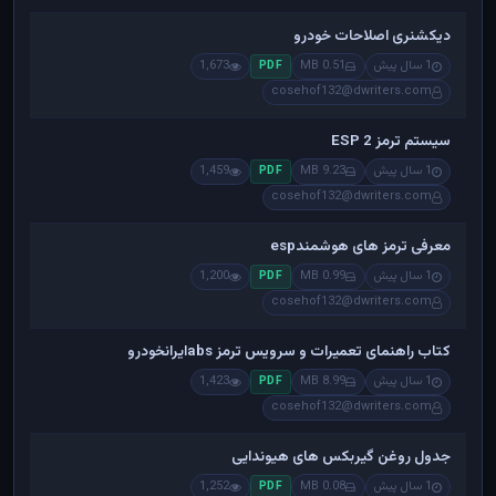
دیکشنری اصلاحات خودرو
1 سال پیش
0.51 MB
1,673
PDF
cosehof132@dwriters.com
سیستم ترمز ESP 2
1 سال پیش
9.23 MB
1,459
PDF
cosehof132@dwriters.com
معرفی ترمز های هوشمندesp
1 سال پیش
0.99 MB
1,200
PDF
cosehof132@dwriters.com
کتاب راهنمای تعمیرات و سرویس ترمز absایرانخودرو
1 سال پیش
8.99 MB
1,423
PDF
cosehof132@dwriters.com
جدول روغن گیربکس های هیوندایی
1 سال پیش
0.08 MB
1,252
PDF