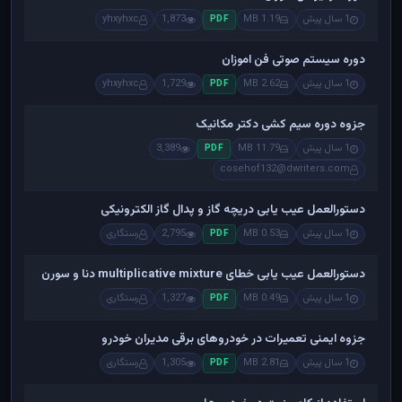
1 سال پیش
1.19 MB
1,873
yhxyhxc
PDF
دوره سیستم صوتی فن اموزان
1 سال پیش
2.62 MB
1,729
yhxyhxc
PDF
جزوه دوره سیم کشی دکتر مکانیک
1 سال پیش
11.79 MB
3,389
PDF
cosehof132@dwriters.com
دستورالعمل عیب یابی دریچه گاز و پدال گاز الکترونیکی
1 سال پیش
0.53 MB
2,795
رستگاری
PDF
دستورالعمل عیب یابی خطای multiplicative mixture دنا و سورن
1 سال پیش
0.49 MB
1,327
رستگاری
PDF
جزوه ایمنی تعمیرات در خودروهای برقی مدیران خودرو
1 سال پیش
2.81 MB
1,305
رستگاری
PDF