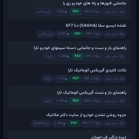
جانمایی فیوزها و رله های خودرو ری را
1 سال پیش
0.53 MB
1,882
رستگاری
PDF
نقشه ایسیو سقا (SAGHA) دنا EF7
1 سال پیش
1.6 MB
2,091
رستگاری
PDF
راهنمای باز و بست و جانمایی دسته سیمهای خودرو تارا
1 سال پیش
1.8 MB
1,534
رضا
PDF
نکات کلیدی گیربکس اتوماتیک تارا
1 سال پیش
2.82 MB
1,374
رضا
PDF
راهنمای باز و بست گیربکس اتوماتیک تارا
1 سال پیش
3.35 MB
1,481
رضا
PDF
جزوه روشن نشدن خودرو از سایت دکتر مکانیک
1 سال پیش
11.79 MB
2,282
yhxyhxc
PDF
دوره دزگیر فن اموزان