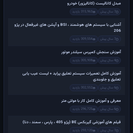
مبدل کاتالیست (کاتالیزور) خودرو
7 سال پیش
315,963 بازدید
آشنایی با سیستم های هوشمند ، BSI و آپشن های غیرفعال در پژو
206
7 سال پیش
309,554 بازدید
آموزش سنجش کمپرس سیلندر موتور
4 سال پیش
305,908 بازدید
آموزش کامل تعمیرات سیستم تعلیق پراید + لیست عیب یابی
تعلیق و جلوبندی
6 سال پیش
302,552 بازدید
معرفی و آموزش کامل کار با مولتی متر
6 سال پیش
296,725 بازدید
فیلم های آموزشی گیربکس BE (پژو 405 ، پارس ، سمند ، دنا)
7 سال پیش
293,120 بازدید