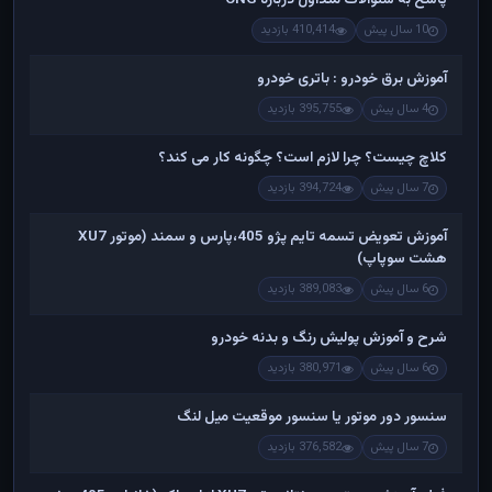
10 سال پیش
410,414 بازدید
آموزش برق خودرو : باتری خودرو
4 سال پیش
395,755 بازدید
کلاچ چیست؟ چرا لازم است؟ چگونه کار می کند؟
7 سال پیش
394,724 بازدید
آموزش تعویض تسمه تایم پژو 405،پارس و سمند (موتور XU7
هشت سوپاپ)
6 سال پیش
389,083 بازدید
شرح و آموزش پولیش رنگ و بدنه خودرو
6 سال پیش
380,971 بازدید
سنسور دور موتور یا سنسور موقعیت میل لنگ
7 سال پیش
376,582 بازدید