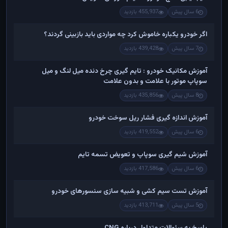
6 سال پیش
455,937 بازدید
اگر خودرو یکباره خاموش کرد چه مواردی باید بازبینی گردند؟
7 سال پیش
439,428 بازدید
آموزش مکانیک خودرو : تایم گیری چرخ دنده میل لنگ و میل
سوپاپ موتور با علامت و بدون علامت
8 سال پیش
435,856 بازدید
آموزش اندازه گیری فشار ریل سوخت خودرو
6 سال پیش
419,552 بازدید
آموزش شیم گیری سوپاپ و تعویض تسمه تایم
6 سال پیش
417,586 بازدید
آموزش تست سیم کشی و شبیه سازی سنسورهای خودرو
5 سال پیش
413,711 بازدید
پاسخ به سئوالات متداول درباره CNG