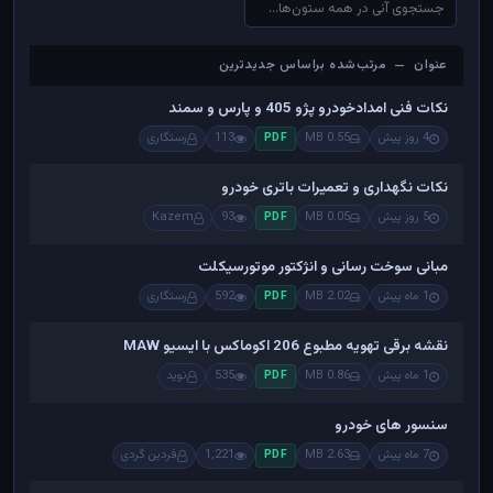
عنوان — مرتب‌شده براساس جدیدترین
عنوان — مرتب‌شده براساس جدیدترین
نکات فنی امدادخودرو پژو 405 و پارس و سمند
4 روز پیش
0.55 MB
113
رستگاری
PDF
نکات نگهداری و تعمیرات باتری خودرو
5 روز پیش
0.05 MB
93
Kazem
PDF
مبانی سوخت رسانی و انژکتور موتورسیکلت
1 ماه پیش
2.02 MB
592
رستگاری
PDF
نقشه برقی تهویه مطبوع 206 اکوماکس با ایسیو MAW
1 ماه پیش
0.86 MB
535
نوید
PDF
سنسور های خودرو
7 ماه پیش
2.63 MB
1,221
فردین گردی
PDF