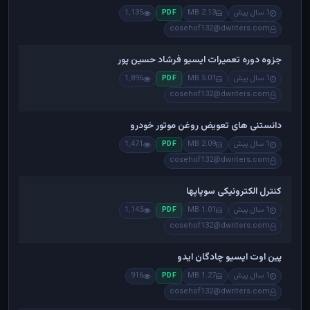
1 سال پیش
2.13 MB
1,135
PDF
cosehof132@dwriters.com
جزوه دوره تعمیرات ایسیو فرشاد حسین پور
1 سال پیش
5.01 MB
1,896
PDF
cosehof132@dwriters.com
دانستنی های تعویض روغن موتور خودرو
1 سال پیش
2.09 MB
1,471
PDF
cosehof132@dwriters.com
کنترل الکترونیکی سوپاپها
1 سال پیش
1.01 MB
1,143
PDF
cosehof132@dwriters.com
پین اوت ایسیو چادگان ایدو
1 سال پیش
1.27 MB
916
PDF
cosehof132@dwriters.com