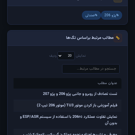
پژو 206
صندلی
مطالب مرتبط براساس تگ‌ها
نمایش
ردیف
عنوان مطلب
عنوان مطلب
تست تصادف از روبرو و جانبی پژو 206 و پژو 207
فیلم آموزشی باز کردن موتور TU3 (موتور 206 تیپ 2)
نمایش تفاوت عملکرد 206rc با استفاده از سیستم ESP/ASR و
بدون آن
معرفی و تشریح اجزاء و نحوه عملکرد گیربکس اتوماتیک/تیپ