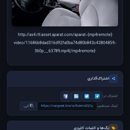
{mp4remote}http://as4.rtl.asset.aparat.com/aparat-
video/11686b8dad316d92fa0ba74d80b843c43804859-
360p__63789.mp4{/mp4remote}
اشتراک‌گذاری
اشتراک در:
https://cargeek.live/a/KukmdQCy
لینک مستقیم:
کپی
تگ‌ها و کلمات کلیدی