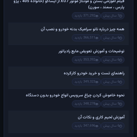
فیلم آموزشی بستن و مونتاژ موتور XU7 از ایساکو (خانواده 405 ، پژو
پارس ، سمند ، سورن)
7 سال پیش
371,292 بازدید
همه چیز درباره نانو سرامیک بدنه خودرو و نصب آن
6 سال پیش
366,511 بازدید
توضیحات و آموزش تعویض مایع رادیاتور
6 سال پیش
353,392 بازدید
راهنمای تست و خريد خودرو کارکرده
6 سال پیش
349,323 بازدید
نحوه خاموش کردن چراغ سرویس انواع خودرو بدون دستگاه
9 سال پیش
348,278 بازدید
آموزش لحیم کاری و نکات آن
6 سال پیش
347,696 بازدید