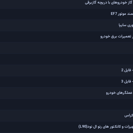
ز خودروهای با دریچه گازبرقی
موتور EF7
ی سایپا
 تعمیرات برق خودرو
ایل 2
ایل 3
کراس
 کانکتور های رنو ال نود(L90)