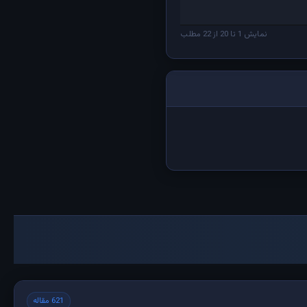
نمایش 1 تا 20 از 22 مطلب
621 مقاله