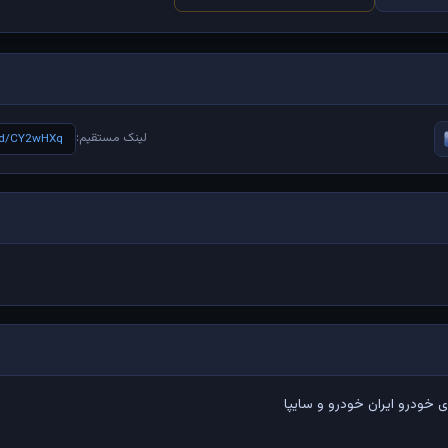
لینک مستقیم:
e/d/CY2wHXq
خودرو ایران خودرو و سایپا