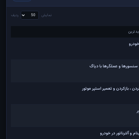
نمایش
ردیف
دترین
دترین
خودرو
 سنسورها و عملگرها با دیاگ
ن ، بازکردن و تعمیر استپر موتور
ر
 و آلترناتور در خودرو