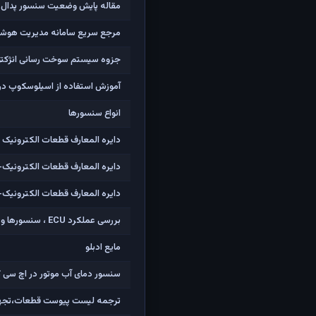
مقاله پایش وضعیت سنسور پدال گا
مرجع سریع سامانه مدیریت هوشمند 
جزوه سیستم سوخت رسانی انژکتور
آموزش استفاده از اسیلوسکوپ در
انواع سنسورها
دایره المعارف قطعات الکترونیک
دایره المعارف قطعات الکترونیک- ف
دایره المعارف قطعات الکترونیک- ف
بررسی عملکرد ECU ، سنسورها و عملگرهای خودرو
مایع ادبلو
سنسور دمای آب موتور در اچ سی 
ترجمه لیست پیوست قطعات،تجهیزات و