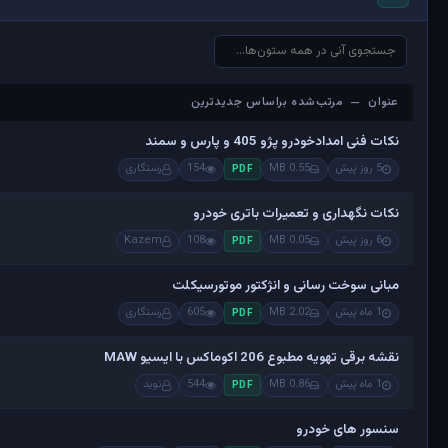
عنوان — مرتب‌شده براساس جدیدترین
عنوان — مرتب‌شده براساس جدیدترین
نکات فنی امدادخودرو پژو 405 و پارس و سمند
5 روز پیش
0.55 MB
154
رستگاری
PDF
نکات نگهداری و تعمیرات باتری خودرو
6 روز پیش
0.05 MB
108
Kazem
PDF
مبانی سوخت رسانی و انژکتور موتورسیکلت
1 ماه پیش
2.02 MB
605
رستگاری
PDF
نقشه برقی تهویه مطبوع 206 اکوماکس با ایسیو MAW
1 ماه پیش
0.86 MB
544
نوید
PDF
سنسور های خودرو