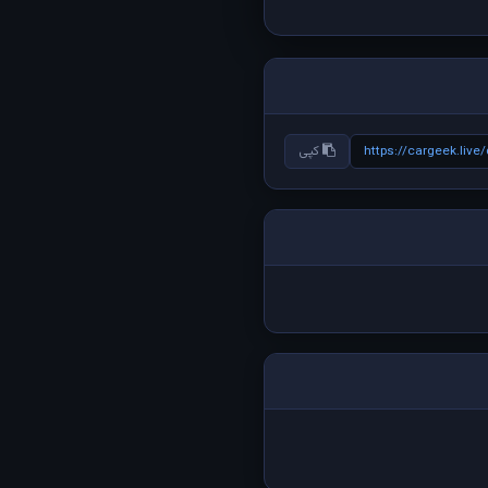
https://cargeek.liv
کپی