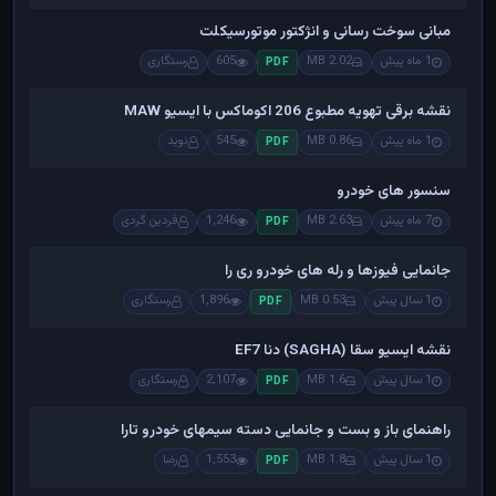
مبانی سوخت رسانی و انژکتور موتورسیکلت
1 ماه پیش
2.02 MB
605
رستگاری
PDF
نقشه برقی تهویه مطبوع 206 اکوماکس با ایسیو MAW
1 ماه پیش
0.86 MB
545
نوید
PDF
سنسور های خودرو
7 ماه پیش
2.63 MB
1,246
فردین گردی
PDF
جانمایی فیوزها و رله های خودرو ری را
1 سال پیش
0.53 MB
1,896
رستگاری
PDF
نقشه ایسیو سقا (SAGHA) دنا EF7
1 سال پیش
1.6 MB
2,107
رستگاری
PDF
راهنمای باز و بست و جانمایی دسته سیمهای خودرو تارا
1 سال پیش
1.8 MB
1,553
رضا
PDF