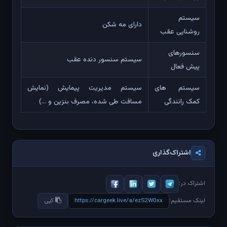
سیستم
دارای مه شکن
روشنایی عقب
سنسورهای
سیستم سنسور دنده عقب
پیش فعال
سیستم های
سیستم مدیریت پیمایش (نمایش
کمک رانندگی
مسافت طی شده، مصرف بنزین و ...)
اشتراک‌گذاری
اشتراک در:
https://cargeek.live/a/ezS2W0xx
لینک مستقیم:
کپی