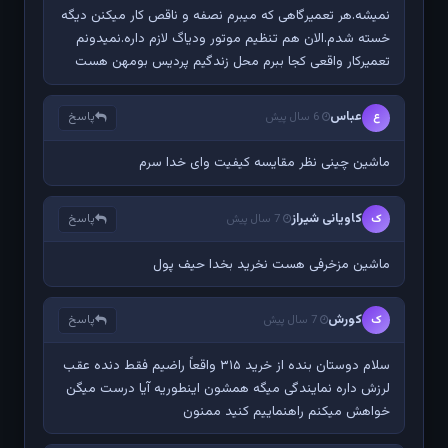
نمیشه.هر تعمیرگاهی که میبرم نصفه و ناقص کار میکنن دیگه
خسته شدم.الان هم تنظیم موتور ودیاگ لازم داره.نمیدونم
تعمیرکار واقعی کجا ببرم محل زندگیم پردیس بومهن هست
عباس
پاسخ
ع
6 سال پیش
ماشین چینی نظر مقایسه کیفیت وای خدا سرم
کاویانی شیراز
پاسخ
ک
7 سال پیش
ماشین مزخرفی هست نخرید بخدا حیف پول
کورش
پاسخ
ک
7 سال پیش
سلام دوستان بنده از خرید ۳۱۵ واقعاً راضیم فقط دنده عقب
لرزش داره نمایندگی میگه همشون اینطوریه آیا درست میگن
خواهش میکنم راهنماییم کنید ممنون