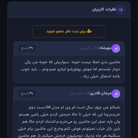
نظرات کاربران
برای ثبت نظر عضو شوید
مهرشاد
پاسخ
م
5 سال پیش
ماشین بدی اصلا نیست خوبه ..سواریش که خوبه من یکی
دوبار نشستم اما موتور پوتورشو اینارو نمیدونم ... باید خوب
باشه احتمال خیلی زیاد ..‌
مرجان قادری
پاسخ
م
5 سال پیش
باسلام من چهار سال است ام وی ام مدل 94دست دوم
خریدم.وبا این که خیلی تا حالا خرجش کردم خیلی راضی هستم
ولی باید صفر این ماشین رو می‌خریدم.اشتباه کردم حالا هم
باین بازار خراب نمیتونم عوض کنم.وخرج این ماشین برام خیلی
سنگینه.هر ماه نزدیک دومیلیون خرجش میکنم باز هم ماشین