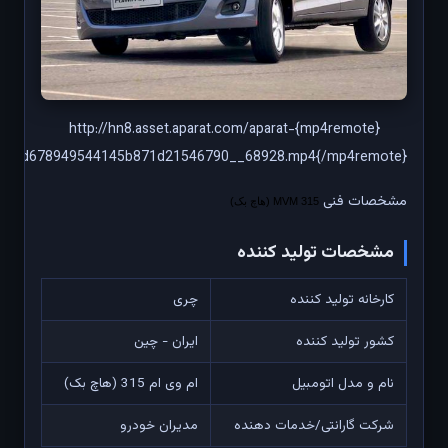
{mp4remote}http://hn8.asset.aparat.com/aparat-
340bd678949544145b871d21546790__68928.mp4{/mp4remote}
مشخصات فنی
MVM 315 (هاچ بک)
مشخصات تولید کننده
کارخانه تولید کننده
چری
کشور تولید کننده
ایران - چین
نام و مدل اتومبیل
ام وی ام 315 (هاچ بک)
شرکت گارانتی/خدمات دهنده
مدیران خودرو