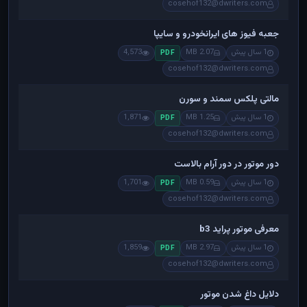
cosehof132@dwriters.com
جعبه فیوز های ایرانخودرو و سایپا
1 سال پیش
2.07 MB
4,573
PDF
cosehof132@dwriters.com
مالتی پلکس سمند و سورن
1 سال پیش
1.25 MB
1,871
PDF
cosehof132@dwriters.com
دور موتور در دور آرام بالاست
1 سال پیش
0.59 MB
1,701
PDF
cosehof132@dwriters.com
معرفی موتور پراید b3
1 سال پیش
2.97 MB
1,859
PDF
cosehof132@dwriters.com
دلایل داغ شدن موتور