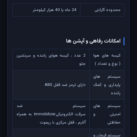
محدوده گارانتی
24 ماه یا 40 هزار کیلومتر
امکانات رفاهی و آپشن ها
کیسه های هوا
2 عدد ، کیسه هوای راننده و سرنشین
( نوع و تعداد )
جلو
سیستم های
پایداری و کمک
دارای ترمز ضد قفل ABS
راننده
سیستم های
سیستم ضد
امنیتی و
سرقت الکترونیکیImmobilizer به همراه
حفاظتی
آلارم ، قفل مرکزی با ریموت
سیستم فرمان و