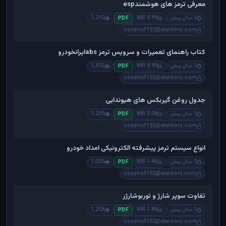
معرفی ترمز های هوشمندesp
1 سال پیش
0.99 MB
1,210
PDF
cosehof132@dwriters.com
کتاب راهنمای تعمیرات و سرویس ترمز absایرانخودرو
1 سال پیش
8.99 MB
1,432
PDF
cosehof132@dwriters.com
جدول روغن گیربکس های هیوندایی
1 سال پیش
0.08 MB
1,259
PDF
cosehof132@dwriters.com
انواع سیستم ترمز پیشرفته الکترونیکی امداد خودرو
1 سال پیش
1.46 MB
1,025
PDF
cosehof132@dwriters.com
تفاوت سوپر شارژ و توربوشارژر
1 سال پیش
1.84 MB
1,258
PDF
cosehof132@dwriters.com