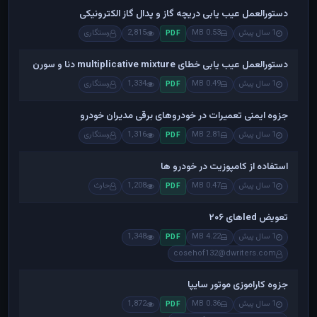
دستورالعمل عیب یابی دریچه گاز و پدال گاز الکترونیکی
1 سال پیش
0.53 MB
2,815
رستگاری
PDF
دستورالعمل عیب یابی خطای multiplicative mixture دنا و سورن
1 سال پیش
0.49 MB
1,334
رستگاری
PDF
جزوه ایمنی تعمیرات در خودروهای برقی مدیران خودرو
1 سال پیش
2.81 MB
1,316
رستگاری
PDF
استفاده از کامپوزیت در خودرو ها
1 سال پیش
0.47 MB
1,208
حارث
PDF
تعویض ledهای ۲۰۶
1 سال پیش
4.22 MB
1,348
PDF
cosehof132@dwriters.com
جزوه کاراموزی موتور سایپا
1 سال پیش
0.36 MB
1,872
PDF