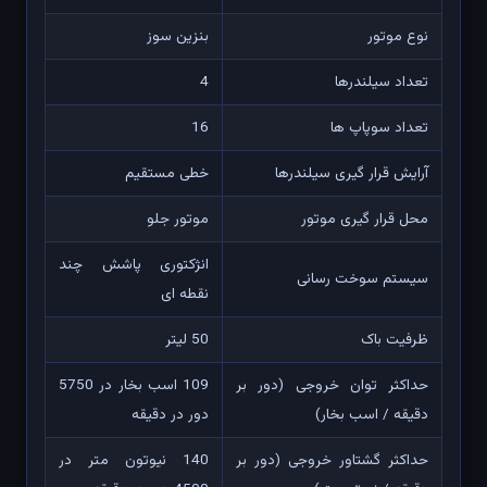
نوع موتور
بنزین سوز
تعداد سیلندرها
4
تعداد سوپاپ ها
16
آرایش قرار گیری سیلندرها
خطی مستقیم
محل قرار گیری موتور
موتور جلو
انژکتوری پاشش چند
سیستم سوخت رسانی
نقطه ای
ظرفیت باک
50 لیتر
حداکثر توان خروجی (دور بر
109 اسب بخار در 5750
دقیقه / اسب بخار)
دور در دقیقه
حداکثر گشتاور خروجی (دور بر
140 نیوتون متر در