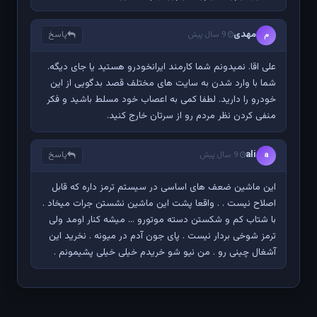
مهدی
پاسخ
م
9 سال پیش
علی اقا. نمیدونم شما کارمند ایرانخودرو هستید یا جای دیگه.
شما با وارد شدن به سایت های مختلف قصد بدگویی از این
خودرو را دارید. لطفا کمی به اعصاب خود مسلط باشید و فکر
منفی کردن نظر مردم رو از سرتان خارج کنید.
ali
پاسخ
a
9 سال پیش
این ماشین ضعف های اساسی در سیستم ترمز داره که قابل
اصلاح نیست . . واقعا پشت این ماشین نشستن جرات میخاد .
با شتاب کم و شکستن دسته موتورو ... میشه کنار اومد ولی
ترمز شوخی بردار نیست . پای جون آدم در میونه . نخرید این
آشغال چینی رو . من نیو شو خریدم خیلی خیلی پشیمونم .