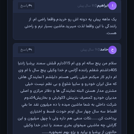
ابراهیم
پاسخ
ا
8 سال پیش
یک ماهه پیش یه دونه اش رو خریدم.واقعا راضی ام. از
رانندگی با این واقعا لذت میبرید.ماشین بسیار نرم و راحتی
هست.
حامد
پاسخ
ح
9 سال پیش
سلام من پنج ساله ام وی ام 315دارم قبلش سمند پرشیا زانتیا
405داشتم شغلم راننده آژانس م خدا وکیلی پنج سال با ام وی
ام دارم کار میکنم خیلی راضی هستم دليلشم 1نمايندگي هاش
که مثل ایران خودرو و سایپا شلوغ و بی نظم نیست خیلی
مشتری مدار هستن البته نمایندگی ها و دفاتر مرکزی و اصلی
مدیران خودرو 2مصرف بنزينش 3کولرش و بخاريش4کدوم
شرکت داخلی به شما ماشین میده با ده میلیون نقد ما بقي
اقساط سه سال چهار سال اونم خودت قسط و اختیاری
پرداخت کن........نکات منفی هم داره ولی با چهل میلیون و این
گارانتی چه ماشینی میخوای بخری سمند یا تندر خدا وکیلی
حالتون از پرشیا و پراید و پژو بهم نمیخوره........