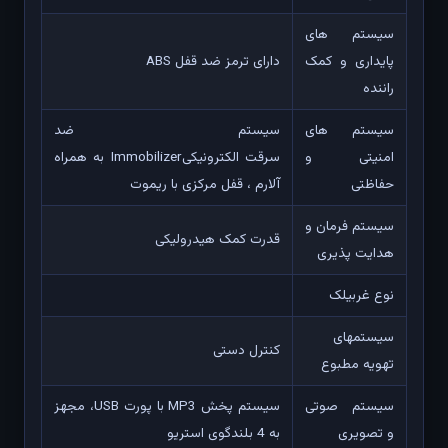
سیستم های
پایداری و کمک
دارای ترمز ضد قفل ABS
راننده
سیستم های
سیستم ضد
امنیتی و
سرقت الکترونیکیImmobilizer به همراه
حفاظتی
آلارم ، قفل مرکزی با ریموت
سیستم فرمان و
قدرت کمک هیدرولیکی
هدایت پذیری
نوع غربیلک
سیستمهای
کنترل دستی
تهویه مطبوع
سیستم صوتی
سیستم پخش MP3 با پورت USB، مجهز
و تصویری
به 4 بلندگوی استریو