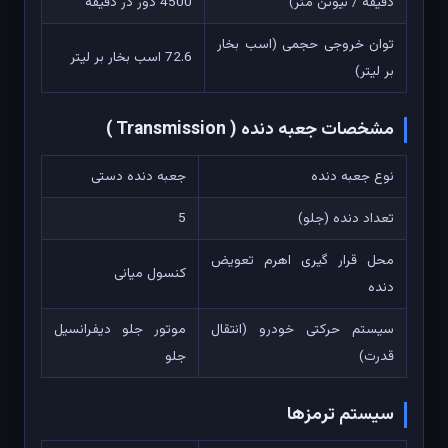
دقیقه / نیوتن متر)
4500 دور در دقیقه
توان خروجی حجمی (اسب بخار
72.6 اسب بخار بر لیتر
بر لیتر)
مشخصات جعبه دنده ( Transmission )
نوع جعبه دنده
جعبه دنده دستی
تعداد دنده (جلو)
5
محل قرار گیری اهرم تعویض
کنسول میانی
دنده
سیستم حرکتی خودرو (انتقال
موتور جلو دیفرانسیل
قدرت)
جلو
سیستم ترمزها