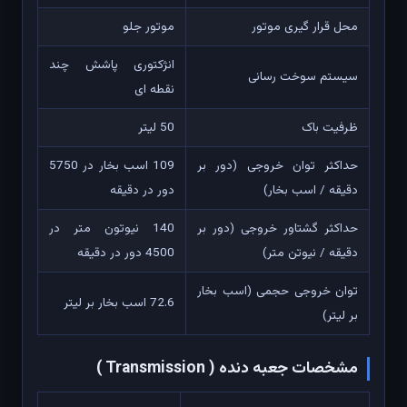
محل قرار گیری موتور
موتور جلو
انژکتوری پاشش چند
سیستم سوخت رسانی
نقطه ای
ظرفیت باک
50 لیتر
حداکثر توان خروجی (دور بر
109 اسب بخار در 5750
دقیقه / اسب بخار)
دور در دقیقه
حداکثر گشتاور خروجی (دور بر
140 نیوتون متر در
دقیقه / نیوتن متر)
4500 دور در دقیقه
توان خروجی حجمی (اسب بخار
72.6 اسب بخار بر لیتر
بر لیتر)
مشخصات جعبه دنده ( Transmission )