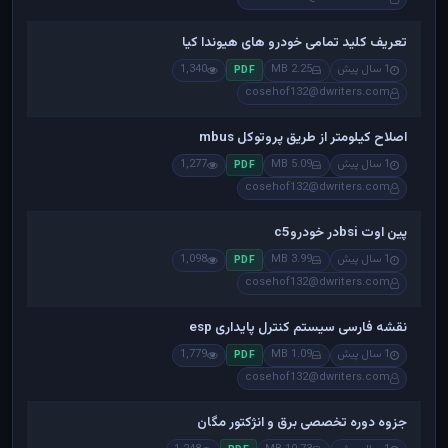
تعریف کلید تمامی خودرو های هیوندا کیا
1 سال پیش
2.25 MB
1,340
PDF
cosehof132@dwriters.com
اصلاح کیلومتر از طریق پروتوکل mbus
1 سال پیش
5.09 MB
1,277
PDF
cosehof132@dwriters.com
پین اوت bsiدر خودروc5
1 سال پیش
3.99 MB
1,098
PDF
cosehof132@dwriters.com
نقشه فارسی سیستم کنترل پایداری esp
1 سال پیش
1.09 MB
1,779
PDF
cosehof132@dwriters.com
جزوه دوره تخصصی برق و انژکتور مگان