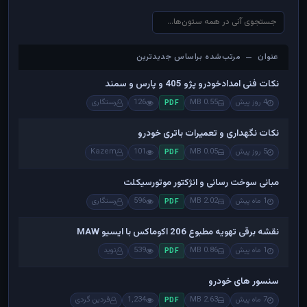
عنوان — مرتب‌شده براساس جدیدترین
عنوان — مرتب‌شده براساس جدیدترین
نکات فنی امدادخودرو پژو 405 و پارس و سمند
4 روز پیش
0.55 MB
126
رستگاری
PDF
نکات نگهداری و تعمیرات باتری خودرو
5 روز پیش
0.05 MB
101
Kazem
PDF
مبانی سوخت رسانی و انژکتور موتورسیکلت
1 ماه پیش
2.02 MB
596
رستگاری
PDF
نقشه برقی تهویه مطبوع 206 اکوماکس با ایسیو MAW
1 ماه پیش
0.86 MB
539
نوید
PDF
سنسور های خودرو
7 ماه پیش
2.63 MB
1,234
فردین گردی
PDF