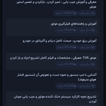
معرفی و آموزش عیب یابی ، تمیز کردن ، بازکردن و تعمیر استپر
موتور
7 سال پیش
1,028,471 بازدید
آموزش و راهنماهای فیلرگیری موتور
5 سال پیش
673,497 بازدید
آموزش برق خودرو : مبحث کامل دینام و آلترناتور در خودرو
5 سال پیش
672,410 بازدید
موتور TU5 :معرفی ، مشخصات و فیلم کامل تشریح اجزاء و باز کردن
5 سال پیش
612,930 بازدید
آشنایی با مپ سنسور و نحوه تست و تعویض آن (سنسور فشار
هوای منیفولد)
7 سال پیش
612,340 بازدید
تشریح نحوه کارکرد سیستم خنک کننده موتور و عیب یابی جوش
آوردن