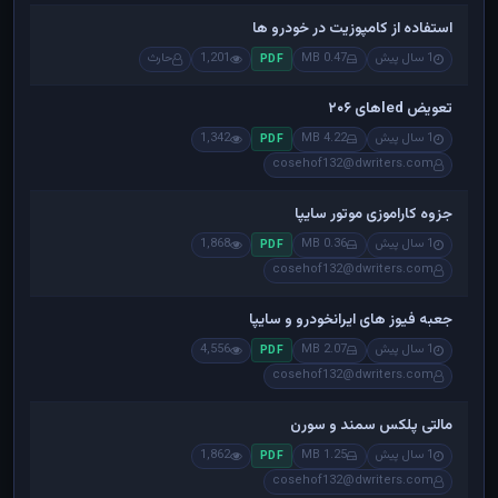
استفاده از کامپوزیت در خودرو ها
1 سال پیش
0.47 MB
1,201
حارث
PDF
تعویض ledهای ۲۰۶
1 سال پیش
4.22 MB
1,342
PDF
cosehof132@dwriters.com
جزوه کاراموزی موتور سایپا
1 سال پیش
0.36 MB
1,868
PDF
cosehof132@dwriters.com
جعبه فیوز های ایرانخودرو و سایپا
1 سال پیش
2.07 MB
4,556
PDF
cosehof132@dwriters.com
مالتی پلکس سمند و سورن
1 سال پیش
1.25 MB
1,862
PDF
cosehof132@dwriters.com