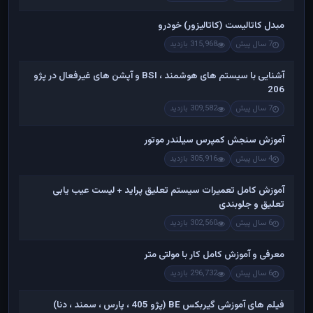
مبدل کاتالیست (کاتالیزور) خودرو
7 سال پیش
315,968 بازدید
آشنایی با سیستم های هوشمند ، BSI و آپشن های غیرفعال در پژو
206
7 سال پیش
309,582 بازدید
آموزش سنجش کمپرس سیلندر موتور
4 سال پیش
305,916 بازدید
آموزش کامل تعمیرات سیستم تعلیق پراید + لیست عیب یابی
تعلیق و جلوبندی
6 سال پیش
302,560 بازدید
معرفی و آموزش کامل کار با مولتی متر
6 سال پیش
296,732 بازدید
فیلم های آموزشی گیربکس BE (پژو 405 ، پارس ، سمند ، دنا)