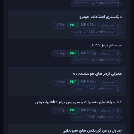
cosehof132@dwriters.com
دیکشنری اصلاحات خودرو
1 سال پیش
0.51 MB
1,678
PDF
cosehof132@dwriters.com
سیستم ترمز ESP 2
1 سال پیش
9.23 MB
1,464
PDF
cosehof132@dwriters.com
معرفی ترمز های هوشمندesp
1 سال پیش
0.99 MB
1,206
PDF
cosehof132@dwriters.com
کتاب راهنمای تعمیرات و سرویس ترمز absایرانخودرو
1 سال پیش
8.99 MB
1,427
PDF
cosehof132@dwriters.com
جدول روغن گیربکس های هیوندایی