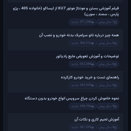
فیلم آموزشی بستن و مونتاژ موتور XU7 از ایساکو (خانواده 405 ، پژو
پارس ، سمند ، سورن)
7 سال پیش
371,298 بازدید
همه چیز درباره نانو سرامیک بدنه خودرو و نصب آن
6 سال پیش
366,516 بازدید
توضیحات و آموزش تعویض مایع رادیاتور
6 سال پیش
353,398 بازدید
راهنمای تست و خريد خودرو کارکرده
6 سال پیش
349,329 بازدید
نحوه خاموش کردن چراغ سرویس انواع خودرو بدون دستگاه
9 سال پیش
348,296 بازدید
آموزش لحیم کاری و نکات آن
6 سال پیش
347,699 بازدید