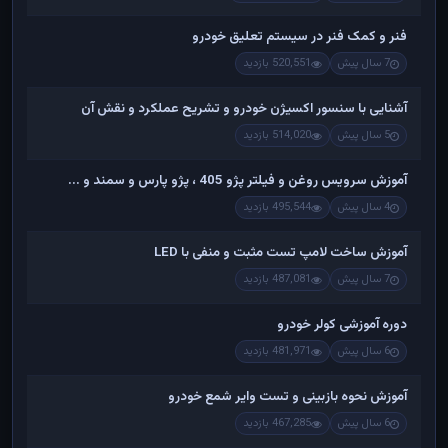
فنر و کمک فنر در سیستم تعلیق خودرو
7 سال پیش
520,551 بازدید
آشنایی با سنسور اکسیژن خودرو و تشریح عملکرد و نقش آن
5 سال پیش
514,020 بازدید
آموزش سرویس روغن و فیلتر پژو 405 ، پژو پارس و سمند و ...
4 سال پیش
495,544 بازدید
آموزش ساخت لامپ تست مثبت و منفی با LED
7 سال پیش
487,081 بازدید
دوره آموزشی کولر خودرو
6 سال پیش
481,971 بازدید
آموزش نحوه بازبینی و تست وایر شمع خودرو
6 سال پیش
467,285 بازدید