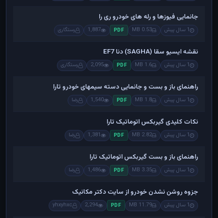
جانمایی فیوزها و رله های خودرو ری را
1 سال پیش
0.53 MB
1,887
رستگاری
PDF
نقشه ایسیو سقا (SAGHA) دنا EF7
1 سال پیش
1.6 MB
2,095
رستگاری
PDF
راهنمای باز و بست و جانمایی دسته سیمهای خودرو تارا
1 سال پیش
1.8 MB
1,540
رضا
PDF
نکات کلیدی گیربکس اتوماتیک تارا
1 سال پیش
2.82 MB
1,381
رضا
PDF
راهنمای باز و بست گیربکس اتوماتیک تارا
1 سال پیش
3.35 MB
1,486
رضا
PDF
جزوه روشن نشدن خودرو از سایت دکتر مکانیک
1 سال پیش
11.79 MB
2,294
yhxyhxc
PDF