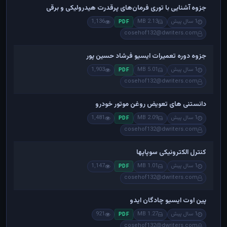
جزوه آشنایی با توری فرمان‌های پرقدرت هیدرولیکی و برقی
1 سال پیش
2.13 MB
1,136
PDF
cosehof132@dwriters.com
جزوه دوره تعمیرات ایسیو فرشاد حسین پور
1 سال پیش
5.01 MB
1,903
PDF
cosehof132@dwriters.com
دانستنی های تعویض روغن موتور خودرو
1 سال پیش
2.09 MB
1,481
PDF
cosehof132@dwriters.com
کنترل الکترونیکی سوپاپها
1 سال پیش
1.01 MB
1,147
PDF
cosehof132@dwriters.com
پین اوت ایسیو چادگان ایدو
1 سال پیش
1.27 MB
921
PDF
cosehof132@dwriters.com