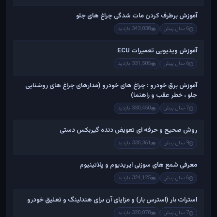
آموزش برطرف کردن مات شدگی چراغ های جلو
6 سال پیش
343,038 بازدید
آموزش ویدیویی تعمیرات ECU
6 سال پیش
331,505 بازدید
آموزش برق خودرو : چراغ های خودرو (مدارهای چراغ های روشنایی
جلو ، خطر عقب و راهنما)
7 سال پیش
330,450 بازدید
روش صحیح و حرفه ای تعویض دنده گیربکس دستی
9 سال پیش
330,361 بازدید
معرفی شمع های سوزنی ایریدیوم و پلاتینیوم
6 سال پیش
324,125 بازدید
استرات بار (استرس بار) و مزایای آن برای هندلینگ و تعلیق خودرو
7 سال پیش
320,078 بازدید