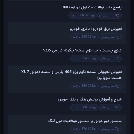
پاسخ به سئوالات متداول درباره CNG
10 سال پیش
410,438 بازدید
آموزش برق خودرو : باتری خودرو
4 سال پیش
395,761 بازدید
کلاچ چیست؟ چرا لازم است؟ چگونه کار می کند؟
7 سال پیش
394,733 بازدید
آموزش تعویض تسمه تایم پژو 405،پارس و سمند (موتور XU7
هشت سوپاپ)
6 سال پیش
389,093 بازدید
شرح و آموزش پولیش رنگ و بدنه خودرو
6 سال پیش
380,977 بازدید
سنسور دور موتور یا سنسور موقعیت میل لنگ
7 سال پیش
376,603 بازدید