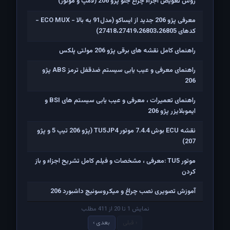
روش تعویض اجزاء چراغ جلو پژو 206 (لامپ و موتور)
معرفی پژو 206 جدید از ایساکو (مدل91 به بالا - ECO MUX -
کدهای 27418،27419،26803،26805)
راهنمای کامل نقشه های برقی پژو 206 مولتی پلکس
راهنمای معرفی و عیب یابی سیستم ضدقفل ترمز ABS پژو
206
راهنمای تعمیرات ، معرفی و عیب یابی سیستم های BSI و
ایموبلایزر پژو 206
نقشه ECU بوش 7.4.4 موتور TU5JP4 (پژو 206 تیپ 5 و پژو
207)
موتور TU5 :معرفی ، مشخصات و فیلم کامل تشریح اجزاء و باز
کردن
آموزش تصویری نصب چراغ و میکروسوئیچ داشبورد 206
نمایش 1 تا 20 از 411 مطلب
‹ قبلی
بعدی ›