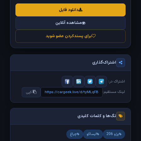
دانلود فایل
مشاهده آنلاین
برای پسندکردن عضو شوید
اشتراک‌گذاری
اشتراک در:
لینک مستقیم:
https://cargeek.live/d/tyMLqFB
کپی
تگ‌ها و کلمات کلیدی
پژو 206
ایساکو
چراغ