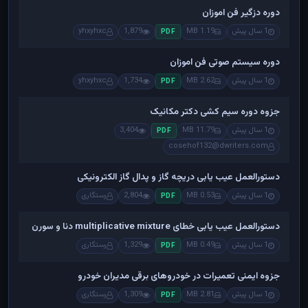
دوره دزگیر فن اموزان
1 سال پیش
1.19 MB
1,879
yhxyhxc
PDF
دوره سیستم صوتی فن اموزان
1 سال پیش
2.62 MB
1,734
yhxyhxc
PDF
جزوه دوره سیم کشی دکتر مکانیک
1 سال پیش
11.79 MB
3,404
PDF
cosehof132@dwriters.com
دستورالعمل عیب یابی دریچه گاز و پدال گاز الکترونیکی
1 سال پیش
0.53 MB
2,804
رستگاری
PDF
دستورالعمل عیب یابی خطای multiplicative mixture دنا و سورن
1 سال پیش
0.49 MB
1,329
رستگاری
PDF
جزوه ایمنی تعمیرات در خودروهای برقی مدیران خودرو
1 سال پیش
2.81 MB
1,309
رستگاری
PDF