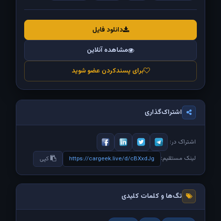
دانلود فایل
مشاهده آنلاین
برای پسندکردن عضو شوید
اشتراک‌گذاری
اشتراک در:
لینک مستقیم:
https://cargeek.live/d/cBXxdJg
کپی
تگ‌ها و کلمات کلیدی