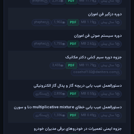
1 سال پیش
11.79 MB
2,312
yhxyhxc
PDF
دوره دزگیر فن اموزان
1 سال پیش
1.19 MB
1,902
yhxyhxc
PDF
دوره سیستم صوتی فن اموزان
1 سال پیش
2.62 MB
1,755
yhxyhxc
PDF
جزوه دوره سیم کشی دکتر مکانیک
1 سال پیش
11.79 MB
3,433
PDF
cosehof132@dwriters.com
دستورالعمل عیب یابی دریچه گاز و پدال گاز الکترونیکی
1 سال پیش
0.53 MB
2,830
رستگاری
PDF
دستورالعمل عیب یابی خطای multiplicative mixture دنا و سورن
1 سال پیش
0.49 MB
1,336
رستگاری
PDF
جزوه ایمنی تعمیرات در خودروهای برقی مدیران خودرو