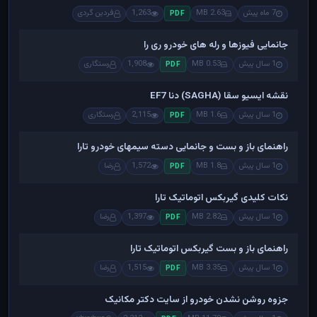
7 ماه پیش
2.63 MB
1,263
فردین گردی
PDF
جانمایی فیوزها و رله های خودرو ری را
1 سال پیش
0.53 MB
1,908
رستگاری
PDF
نقشه ایسیو سقا (SAGHA) دنا EF7
1 سال پیش
1.6 MB
2,115
رستگاری
PDF
راهنمای باز و بست و جانمایی دسته سیمهای خودرو تارا
1 سال پیش
1.8 MB
1,572
رضا
PDF
نکات کلیدی گیربکس اتوماتیک تارا
1 سال پیش
2.82 MB
1,397
رضا
PDF
راهنمای باز و بست گیربکس اتوماتیک تارا
1 سال پیش
3.35 MB
1,515
رضا
PDF
جزوه روشن نشدن خودرو از سایت دکتر مکانیک