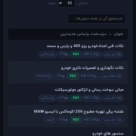
نمایش
ردیف
عنوان — مرتب‌شده براساس جدیدترین
عنوان — مرتب‌شده براساس جدیدترین
نکات فنی امدادخودرو پژو 405 و پارس و سمند
6 روز پیش
0.55 MB
173
رستگاری
PDF
نکات نگهداری و تعمیرات باتری خودرو
1 هفته پیش
0.05 MB
126
Kazem
PDF
مبانی سوخت رسانی و انژکتور موتورسیکلت
1 ماه پیش
2.02 MB
619
رستگاری
PDF
نقشه برقی تهویه مطبوع 206 اکوماکس با ایسیو MAW
1 ماه پیش
0.86 MB
556
نوید
PDF
سنسور های خودرو