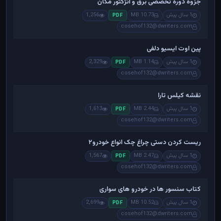
جزوه دوره تخصصی برق و انژکتور مگان
1 سال پیش
10.73 MB
1,256
PDF
cosehof132@dwriters.com
پین اوت ایسیو دلفی
1 سال پیش
1.14 MB
2,329
PDF
cosehof132@dwriters.com
نقشه کیلس تارا
1 سال پیش
2.44 MB
1,613
PDF
cosehof132@dwriters.com
ریست کردن دستی چراغ چک انواع خودرو۲
1 سال پیش
2.47 MB
1,567
PDF
cosehof132@dwriters.com
کتاب سنسور ها در خودرو های سواری
1 سال پیش
10.52 MB
2,699
PDF
cosehof132@dwriters.com