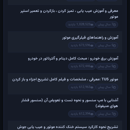
معرفی و آموزش عیب یابی ، تمیز کردن ، بازکردن و تعمیر استپر
موتور
7 سال پیش
1,028,523 بازدید
آموزش و راهنماهای فیلرگیری موتور
5 سال پیش
673,596 بازدید
آموزش برق خودرو : مبحث کامل دینام و آلترناتور در خودرو
5 سال پیش
672,446 بازدید
موتور TU5 :معرفی ، مشخصات و فیلم کامل تشریح اجزاء و باز کردن
5 سال پیش
612,963 بازدید
آشنایی با مپ سنسور و نحوه تست و تعویض آن (سنسور فشار
هوای منیفولد)
7 سال پیش
612,394 بازدید
تشریح نحوه کارکرد سیستم خنک کننده موتور و عیب یابی جوش