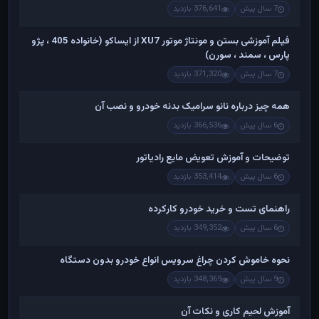
7 سال پیش
376,641 بازدید
فیلم آموزشی بستن و مونتاژ موتور XU7 از ایساکو (خانواده 405 ، پژو
پارس ، سمند ، سورن)
7 سال پیش
371,320 بازدید
همه چیز درباره نانو سرامیک بدنه خودرو و نصب آن
6 سال پیش
366,536 بازدید
توضیحات و آموزش تعویض مایع رادیاتور
6 سال پیش
353,414 بازدید
راهنمای تست و خريد خودرو کارکرده
6 سال پیش
349,352 بازدید
نحوه خاموش کردن چراغ سرویس انواع خودرو بدون دستگاه
9 سال پیش
348,369 بازدید
آموزش لحیم کاری و نکات آن