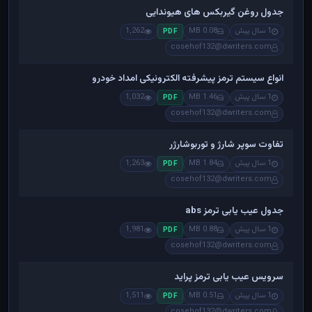
جدول روغن گیربکس های هیوندایی
1 سال پیش
0.08 MB
1,262
PDF
cosehof132@dwriters.com
انواع سیستم ترمز پیشرفته الکترونیکی امداد خودرو
1 سال پیش
1.46 MB
1,032
PDF
cosehof132@dwriters.com
تفاوت سوپر شارژ و توربوشارژر
1 سال پیش
1.84 MB
1,263
PDF
cosehof132@dwriters.com
جدول عیب یابی ترمز abs
1 سال پیش
0.88 MB
1,981
PDF
cosehof132@dwriters.com
سرویس عیب یابی ترمز پراید
1 سال پیش
0.51 MB
1,511
PDF
cosehof132@dwriters.com