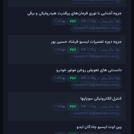
جزوه آشنایی با توری فرمان‌های پرقدرت هیدرولیکی و برقی
1 سال پیش
2.13 MB
1,141
PDF
cosehof132@dwriters.com
جزوه دوره تعمیرات ایسیو فرشاد حسین پور
1 سال پیش
5.01 MB
1,932
PDF
cosehof132@dwriters.com
دانستنی های تعویض روغن موتور خودرو
1 سال پیش
2.09 MB
1,495
PDF
cosehof132@dwriters.com
کنترل الکترونیکی سوپاپها
1 سال پیش
1.01 MB
1,160
PDF
cosehof132@dwriters.com
پین اوت ایسیو چادگان ایدو