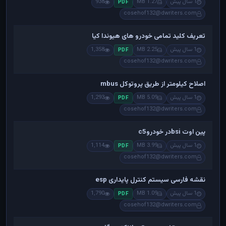
1 سال پیش
1.27 MB
938
PDF
cosehof132@dwriters.com
تعریف کلید تمامی خودرو های هیوندا کیا
1 سال پیش
2.25 MB
1,358
PDF
cosehof132@dwriters.com
اصلاح کیلومتر از طریق پروتوکل mbus
1 سال پیش
5.09 MB
1,293
PDF
cosehof132@dwriters.com
پین اوت bsiدر خودروc5
1 سال پیش
3.99 MB
1,114
PDF
cosehof132@dwriters.com
نقشه فارسی سیستم کنترل پایداری esp
1 سال پیش
1.09 MB
1,790
PDF
cosehof132@dwriters.com