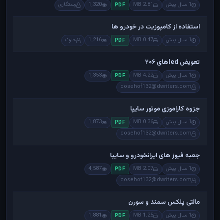
1 سال پیش
2.81 MB
1,320
رستگاری
PDF
استفاده از کامپوزیت در خودرو ها
1 سال پیش
0.47 MB
1,216
حارث
PDF
تعویض ledهای ۲۰۶
1 سال پیش
4.22 MB
1,353
PDF
cosehof132@dwriters.com
جزوه کاراموزی موتور سایپا
1 سال پیش
0.36 MB
1,873
PDF
cosehof132@dwriters.com
جعبه فیوز های ایرانخودرو و سایپا
1 سال پیش
2.07 MB
4,587
PDF
cosehof132@dwriters.com
مالتی پلکس سمند و سورن
1 سال پیش
1.25 MB
1,881
PDF