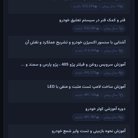
10 سال پیش
523,254 بازدید
فنر و کمک فنر در سیستم تعلیق خودرو
7 سال پیش
520,581 بازدید
آشنایی با سنسور اکسیژن خودرو و تشریح عملکرد و نقش آن
5 سال پیش
514,049 بازدید
آموزش سرویس روغن و فیلتر پژو 405 ، پژو پارس و سمند و ...
4 سال پیش
495,570 بازدید
آموزش ساخت لامپ تست مثبت و منفی با LED
7 سال پیش
487,106 بازدید
دوره آموزشی کولر خودرو
6 سال پیش
481,987 بازدید
آموزش نحوه بازبینی و تست وایر شمع خودرو