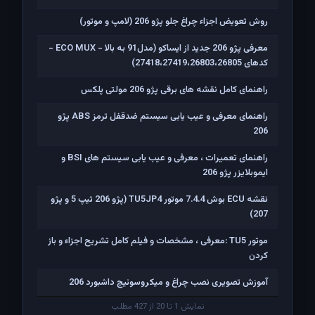
روش تعویض اجزاء چراغ جلو پژو 206 (لامپ و موتور)
معرفی پژو 206 جدید از ایساکو (مدل91 به بالا - ECO MUX -
کدهای 27418،27419،26803،26805)
راهنمای کامل نقشه های برقی پژو 206 مولتی پلکس
راهنمای معرفی و عیب یابی سیستم ضدقفل ترمز ABS پژو
206
راهنمای تعمیرات ، معرفی و عیب یابی سیستم های BSI و
ایموبلایزر پژو 206
نقشه ECU بوش 7.4.4 موتور TU5JP4 (پژو 206 تیپ 5 و پژو
207)
موتور TU5 :معرفی ، مشخصات و فیلم کامل تشریح اجزاء و باز
کردن
آموزش تصویری نصب چراغ و میکروسوئیچ داشبورد 206
نمایش 1 تا 20 از 427 مطلب