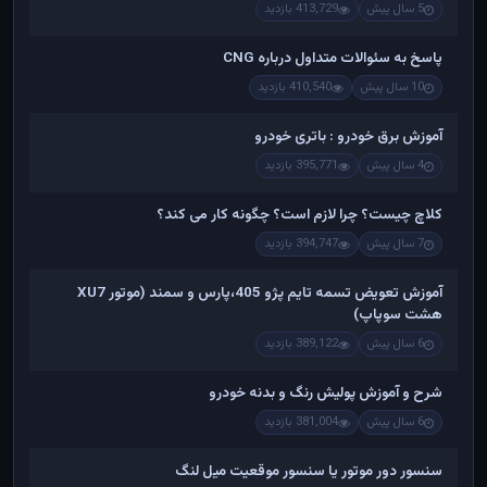
5 سال پیش
413,729 بازدید
پاسخ به سئوالات متداول درباره CNG
10 سال پیش
410,540 بازدید
آموزش برق خودرو : باتری خودرو
4 سال پیش
395,771 بازدید
کلاچ چیست؟ چرا لازم است؟ چگونه کار می کند؟
7 سال پیش
394,747 بازدید
آموزش تعویض تسمه تایم پژو 405،پارس و سمند (موتور XU7
هشت سوپاپ)
6 سال پیش
389,122 بازدید
شرح و آموزش پولیش رنگ و بدنه خودرو
6 سال پیش
381,004 بازدید
سنسور دور موتور یا سنسور موقعیت میل لنگ