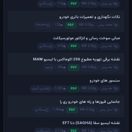
6 روز پیش
0.55 MB
172
رستگاری
PDF
نکات نگهداری و تعمیرات باتری خودرو
1 هفته پیش
0.05 MB
123
Kazem
PDF
مبانی سوخت رسانی و انژکتور موتورسیکلت
1 ماه پیش
2.02 MB
619
رستگاری
PDF
نقشه برقی تهویه مطبوع 206 اکوماکس با ایسیو MAW
1 ماه پیش
0.86 MB
556
نوید
PDF
سنسور های خودرو
7 ماه پیش
2.63 MB
1,261
فردین گردی
PDF
جانمایی فیوزها و رله های خودرو ری را
1 سال پیش
0.53 MB
1,906
رستگاری
PDF
نقشه ایسیو سقا (SAGHA) دنا EF7
1 سال پیش
1.6 MB
2,114
رستگاری
PDF