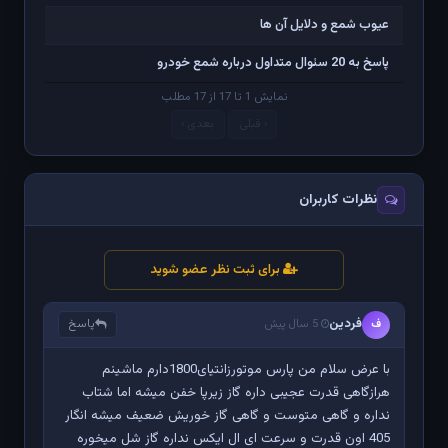
عیوب شمع و دلایل آن ها
پاسخ به 20 سئوال متداول درباره شمع خودرو
نمایش 1 تا 17 از 17 مطلب
‹ قبلی
بعدی ›
نظرات کاربران
برای ثبت نظر عضو شوید
فردین
پاسخ
ف
5 سال پیش
با عرض سلام من پارس موتورزانتیای1800دارم ماشینم
هرازگاهی قدرت عجیبی داره گاز زیرپا خفن میشه اما شتاب
نداره و گاهی متوست و گاهی گاز خوریش ضعیف میشه انگار
405 اون قدرت و سرعت ای ال ایکس نداره گاز شل میخوره