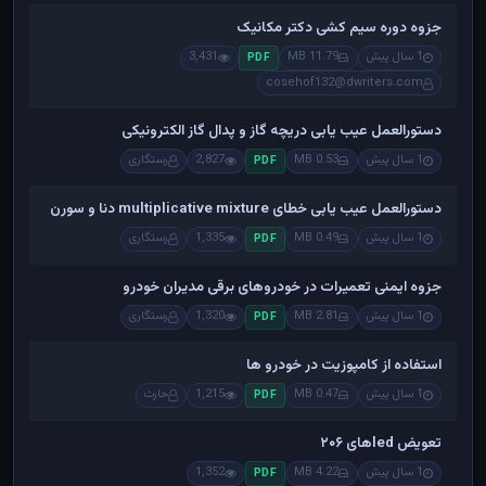
جزوه دوره سیم کشی دکتر مکانیک
1 سال پیش
11.79 MB
3,431
PDF
cosehof132@dwriters.com
دستورالعمل عیب یابی دریچه گاز و پدال گاز الکترونیکی
1 سال پیش
0.53 MB
2,827
رستگاری
PDF
دستورالعمل عیب یابی خطای multiplicative mixture دنا و سورن
1 سال پیش
0.49 MB
1,335
رستگاری
PDF
جزوه ایمنی تعمیرات در خودروهای برقی مدیران خودرو
1 سال پیش
2.81 MB
1,320
رستگاری
PDF
استفاده از کامپوزیت در خودرو ها
1 سال پیش
0.47 MB
1,215
حارث
PDF
تعویض ledهای ۲۰۶
1 سال پیش
4.22 MB
1,352
PDF