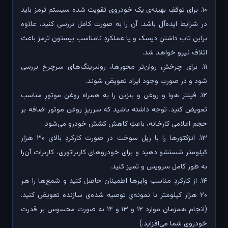
۱۰. برای توقفِ بهینه‌ی یک خودروی تقویت شده سیستم ترمز باید
در شرایط ایده‌آل باشد. آن را به صورت کامل بررسی کنید، علاوه
بر‌این تاب داشتنِ دیسک و یا عملکردِ نامناسب پیستونِ ترمز باعث
اتلاف نیرو خواهد شد.
۱۱. برای چرخشِ روان‌تر محور‌ها، رولبرینگ‌های سرچرخ بررسی
شود و در صورتِ وجود ایراد تعویض شوند.
۱۲. فیلترِ هوا و روغن و بنزین را به همراه روغن موتورِ مناسب
تعویض کنید. توجه داشته باشید که سرریزِ روغن موتور اضافه بر
حجم اعلامی کارخانه، باعثِ کاهش کشش خودرو می‌شود.
۱۳. انژکتورها را با ریل سوخت در صورت کارکردِ بالای ۳۰ هزار
کیلومتر شستشو دهید و برای خودروهای کاربراتوری، کاربرات آن‌را
به طور کامل سرویس و تمیز کنید.
۱۴. از کارکردِ مناسب وایرها اطمینان حاصل کنید و شمع‌ها را هر
۲۰ هزار کیلومتر با نمونه‌یِ توصیه شده‌ی سازنده تعویض کنید.
(انجام همزمان موارد ۱۲ و ۱۳ و ۱۴ به صورت محسوس بر قدرت
خودروی شما می‌افزاید.)