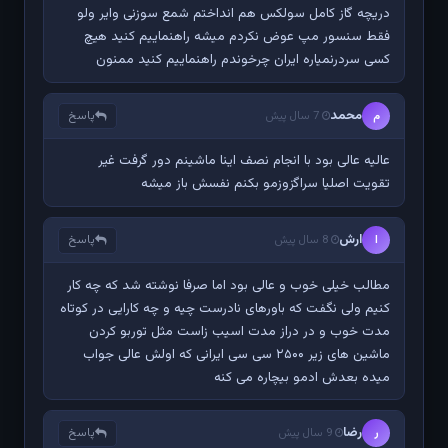
دریچه گاز کامل سولکس هم انداختم شمع سوزنی وایر ولو
فقط سنسور مپ عوض نکردم میشه راهنماییم کنید هیچ
کسی سردرنمیاره ایران چرخوندم راهنماییم کنید ممنون
محمد
پاسخ
م
7 سال پیش
عالیه عالی بود با انجام نصف اینا ماشینم دور گرفت غیر
تقویت اصلیا سراگزوزمو بکنم نفسش باز میشه
ارش
پاسخ
ا
8 سال پیش
مطالب خیلی خوب و عالی بود اما صرفا نوشته شد که چه کار
کنیم ولی نگفت که باورهای نادرست چیه و چه کارایی در کوتاه
مدت خوب و در دراز مدت اسیب زاست مثل توربو کردن
ماشین های زیر ۲۵۰۰ سی سی ایرانی که اولش عالی جواب
میده بعدش ادمو بیچاره می کنه
رضا
پاسخ
ر
9 سال پیش