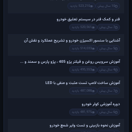
10 سال پیش
523,210 بازدید
فنر و کمک فنر در سیستم تعلیق خودرو
7 سال پیش
520,561 بازدید
آشنایی با سنسور اکسیژن خودرو و تشریح عملکرد و نقش آن
5 سال پیش
514,033 بازدید
آموزش سرویس روغن و فیلتر پژو 405 ، پژو پارس و سمند و ...
4 سال پیش
495,553 بازدید
آموزش ساخت لامپ تست مثبت و منفی با LED
7 سال پیش
487,088 بازدید
دوره آموزشی کولر خودرو
6 سال پیش
481,975 بازدید
آموزش نحوه بازبینی و تست وایر شمع خودرو