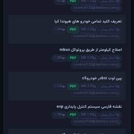
1 سال پیش
1.27 MB
927
PDF
cosehof132@dwriters.com
تعریف کلید تمامی خودرو های هیوندا کیا
1 سال پیش
2.25 MB
1,349
PDF
cosehof132@dwriters.com
اصلاح کیلومتر از طریق پروتوکل mbus
1 سال پیش
5.09 MB
1,286
PDF
cosehof132@dwriters.com
پین اوت bsiدر خودروc5
1 سال پیش
3.99 MB
1,104
PDF
cosehof132@dwriters.com
نقشه فارسی سیستم کنترل پایداری esp
1 سال پیش
1.09 MB
1,786
PDF
cosehof132@dwriters.com