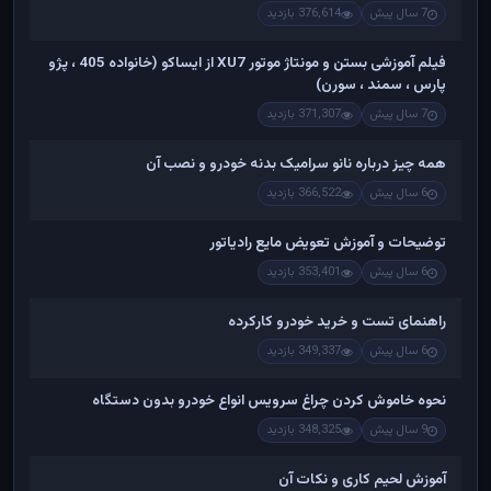
7 سال پیش
376,614 بازدید
فیلم آموزشی بستن و مونتاژ موتور XU7 از ایساکو (خانواده 405 ، پژو
پارس ، سمند ، سورن)
7 سال پیش
371,307 بازدید
همه چیز درباره نانو سرامیک بدنه خودرو و نصب آن
6 سال پیش
366,522 بازدید
توضیحات و آموزش تعویض مایع رادیاتور
6 سال پیش
353,401 بازدید
راهنمای تست و خريد خودرو کارکرده
6 سال پیش
349,337 بازدید
نحوه خاموش کردن چراغ سرویس انواع خودرو بدون دستگاه
9 سال پیش
348,325 بازدید
آموزش لحیم کاری و نکات آن