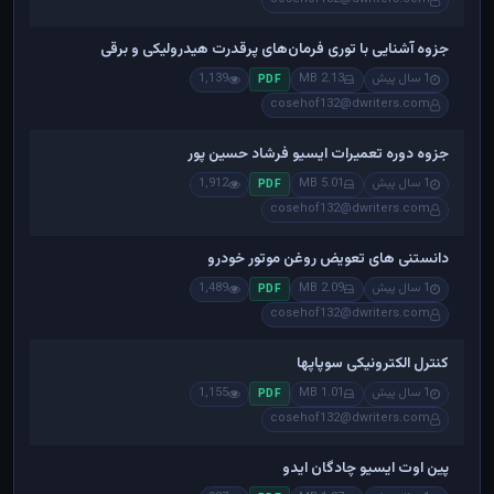
جزوه آشنایی با توری فرمان‌های پرقدرت هیدرولیکی و برقی
1 سال پیش
2.13 MB
1,139
PDF
cosehof132@dwriters.com
جزوه دوره تعمیرات ایسیو فرشاد حسین پور
1 سال پیش
5.01 MB
1,912
PDF
cosehof132@dwriters.com
دانستنی های تعویض روغن موتور خودرو
1 سال پیش
2.09 MB
1,489
PDF
cosehof132@dwriters.com
کنترل الکترونیکی سوپاپها
1 سال پیش
1.01 MB
1,155
PDF
cosehof132@dwriters.com
پین اوت ایسیو چادگان ایدو