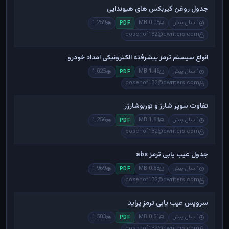
جدول روغن گیربکس های هیوندایی
1 سال پیش
0.08 MB
1,259
PDF
cosehof132@dwriters.com
انواع سیستم ترمز پیشرفته الکترونیکی امداد خودرو
1 سال پیش
1.46 MB
1,025
PDF
cosehof132@dwriters.com
تفاوت سوپر شارژ و توربوشارژر
1 سال پیش
1.84 MB
1,256
PDF
cosehof132@dwriters.com
جدول عیب یابی ترمز abs
1 سال پیش
0.88 MB
1,969
PDF
cosehof132@dwriters.com
سرویس عیب یابی ترمز پراید
1 سال پیش
0.51 MB
1,503
PDF
cosehof132@dwriters.com