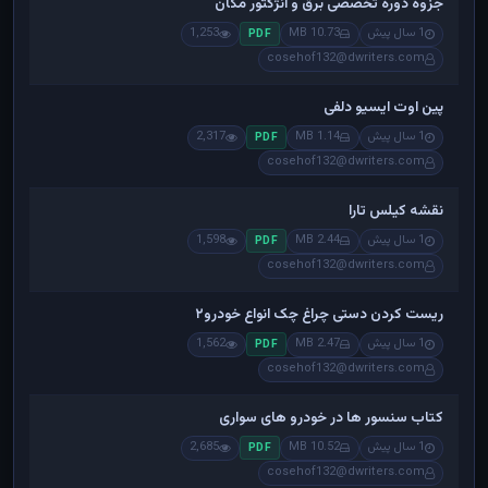
جزوه دوره تخصصی برق و انژکتور مگان
1 سال پیش
10.73 MB
1,253
PDF
cosehof132@dwriters.com
پین اوت ایسیو دلفی
1 سال پیش
1.14 MB
2,317
PDF
cosehof132@dwriters.com
نقشه کیلس تارا
1 سال پیش
2.44 MB
1,598
PDF
cosehof132@dwriters.com
ریست کردن دستی چراغ چک انواع خودرو۲
1 سال پیش
2.47 MB
1,562
PDF
cosehof132@dwriters.com
کتاب سنسور ها در خودرو های سواری
1 سال پیش
10.52 MB
2,685
PDF
cosehof132@dwriters.com