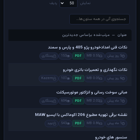
نمایش
ردیف
عنوان — مرتب‌شده براساس جدیدترین
عنوان — مرتب‌شده براساس جدیدترین
نکات فنی امدادخودرو پژو 405 و پارس و سمند
5 روز پیش
0.55 MB
153
رستگاری
PDF
نکات نگهداری و تعمیرات باتری خودرو
6 روز پیش
0.05 MB
107
Kazem
PDF
مبانی سوخت رسانی و انژکتور موتورسیکلت
1 ماه پیش
2.02 MB
604
رستگاری
PDF
نقشه برقی تهویه مطبوع 206 اکوماکس با ایسیو MAW
1 ماه پیش
0.86 MB
543
نوید
PDF
سنسور های خودرو