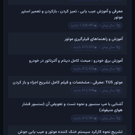
معرفی و آموزش عیب یابی ، تمیز کردن ، بازکردن و تعمیر استپر
موتور
7 سال پیش
1,028,487 بازدید
آموزش و راهنماهای فیلرگیری موتور
5 سال پیش
673,527 بازدید
آموزش برق خودرو : مبحث کامل دینام و آلترناتور در خودرو
5 سال پیش
672,423 بازدید
موتور TU5 :معرفی ، مشخصات و فیلم کامل تشریح اجزاء و باز کردن
5 سال پیش
612,938 بازدید
آشنایی با مپ سنسور و نحوه تست و تعویض آن (سنسور فشار
هوای منیفولد)
7 سال پیش
612,361 بازدید
تشریح نحوه کارکرد سیستم خنک کننده موتور و عیب یابی جوش