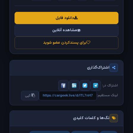
دانلود فایل
مشاهده آنلاین
برای پسندکردن عضو شوید
اشتراک‌گذاری
اشتراک در:
لینک مستقیم:
https://cargeek.live/d/lTL7nH7
کپی
تگ‌ها و کلمات کلیدی