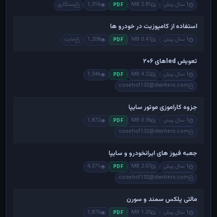
1 سال پیش
2.81 MB
1,316
رستگاری
PDF
استفاده از کامپوزیت در خودرو ها
1 سال پیش
0.47 MB
1,208
حارث
PDF
تعویض ledهای ۲۰۶
1 سال پیش
4.22 MB
1,346
PDF
cosehof132@dwriters.com
جزوه کاراموزی موتور سایپا
1 سال پیش
0.36 MB
1,872
PDF
cosehof132@dwriters.com
جعبه فیوز های ایرانخودرو و سایپا
1 سال پیش
2.07 MB
4,571
PDF
cosehof132@dwriters.com
مالتی پلکس سمند و سورن
1 سال پیش
1.25 MB
1,870
PDF