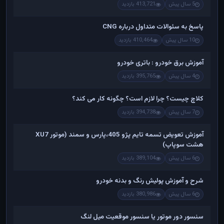
5 سال پیش
413,721 بازدید
پاسخ به سئوالات متداول درباره CNG
10 سال پیش
410,464 بازدید
آموزش برق خودرو : باتری خودرو
4 سال پیش
395,765 بازدید
کلاچ چیست؟ چرا لازم است؟ چگونه کار می کند؟
7 سال پیش
394,738 بازدید
آموزش تعویض تسمه تایم پژو 405،پارس و سمند (موتور XU7
هشت سوپاپ)
6 سال پیش
389,104 بازدید
شرح و آموزش پولیش رنگ و بدنه خودرو
6 سال پیش
380,986 بازدید
سنسور دور موتور یا سنسور موقعیت میل لنگ