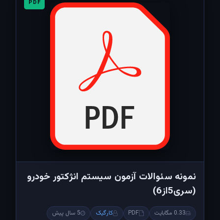
PDF
نمونه سئوالات آزمون سیستم انژکتور خودرو
(سری5از6)
0.33 مگابایت
PDF
کارگیک
5 سال پیش