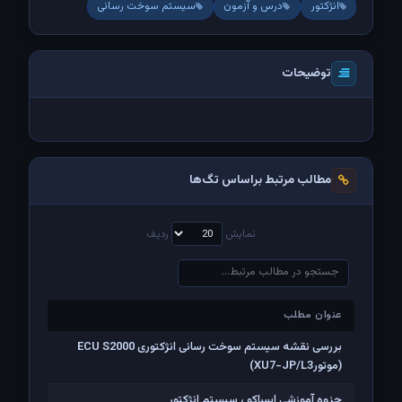
انژکتور
درس و آزمون
سیستم سوخت رسانی
توضیحات
مطالب مرتبط براساس تگ‌ها
نمایش
ردیف
عنوان مطلب
عنوان مطلب
بررسی نقشه سیستم سوخت رسانی انژکتوری ECU S2000
(موتورXU7-JP/L3)
جزوه آموزشی ایساکو ، سیستم انژکتور