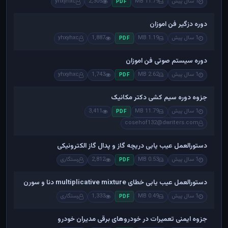
1 سال پیش
11.79 MB
2,305
yhxyhxc
PDF
دوره دزگیر فن اموزان
1 سال پیش
1.19 MB
1,887
yhxyhxc
PDF
دوره سیستم صوتی فن اموزان
1 سال پیش
2.62 MB
1,743
yhxyhxc
PDF
جزوه دوره سیم کشی دکتر مکانیک
1 سال پیش
11.79 MB
3,411
PDF
cosehof132@dwriters.com
دستورالعمل عیب یابی دریچه گاز و پدال گاز الکترونیکی
1 سال پیش
0.53 MB
2,812
رستگاری
PDF
دستورالعمل عیب یابی خطای multiplicative mixture دنا و سورن
1 سال پیش
0.49 MB
1,333
رستگاری
PDF
جزوه ایمنی تعمیرات در خودروهای برقی مدیران خودرو