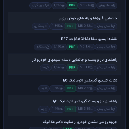
7 ماه پیش
2.63 MB
1,245
فردین گردی
PDF
جانمایی فیوزها و رله های خودرو ری را
1 سال پیش
0.53 MB
1,895
رستگاری
PDF
نقشه ایسیو سقا (SAGHA) دنا EF7
1 سال پیش
1.6 MB
2,102
رستگاری
PDF
راهنمای باز و بست و جانمایی دسته سیمهای خودرو تارا
1 سال پیش
1.8 MB
1,549
رضا
PDF
نکات کلیدی گیربکس اتوماتیک تارا
1 سال پیش
2.82 MB
1,387
رضا
PDF
راهنمای باز و بست گیربکس اتوماتیک تارا
1 سال پیش
3.35 MB
1,496
رضا
PDF
جزوه روشن نشدن خودرو از سایت دکتر مکانیک