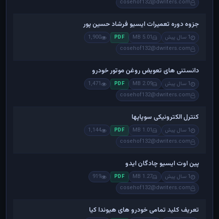
cosehof132@dwriters.com
جزوه دوره تعمیرات ایسیو فرشاد حسین پور
1 سال پیش
5.01 MB
1,900
PDF
cosehof132@dwriters.com
دانستنی های تعویض روغن موتور خودرو
1 سال پیش
2.09 MB
1,471
PDF
cosehof132@dwriters.com
کنترل الکترونیکی سوپاپها
1 سال پیش
1.01 MB
1,144
PDF
cosehof132@dwriters.com
پین اوت ایسیو چادگان ایدو
1 سال پیش
1.27 MB
919
PDF
cosehof132@dwriters.com
تعریف کلید تمامی خودرو های هیوندا کیا