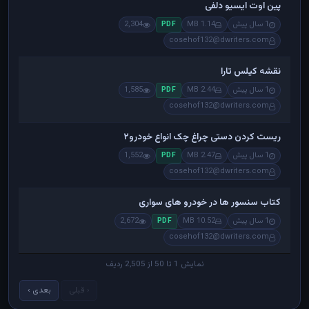
پین اوت ایسیو دلفی
1 سال پیش
1.14 MB
2,304
PDF
cosehof132@dwriters.com
نقشه کیلس تارا
1 سال پیش
2.44 MB
1,585
PDF
cosehof132@dwriters.com
ریست کردن دستی چراغ چک انواع خودرو۲
1 سال پیش
2.47 MB
1,552
PDF
cosehof132@dwriters.com
کتاب سنسور ها در خودرو های سواری
1 سال پیش
10.52 MB
2,672
PDF
cosehof132@dwriters.com
نمایش 1 تا 50 از 2,505 ردیف
‹ قبلی
بعدی ›