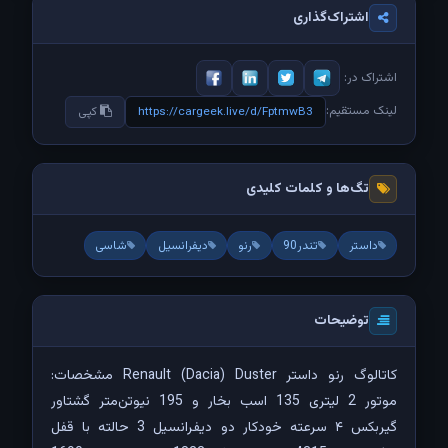
اشتراک‌گذاری
اشتراک در:
لینک مستقیم:
https://cargeek.live/d/FptmwB3
کپی
تگ‌ها و کلمات کلیدی
داستر
تندر90
رنو
دیفرانسیل
شاسی
توضیحات
کاتالوگ رنو داستر Renault (Dacia) Duster مشخصات:
موتور 2 لیتری 135 اسب بخار و 195 نیوتن‌متر گشتاور
گیربکس ۴ سرعته خودکار دو دیفرانسیل 3 حالته با قفل