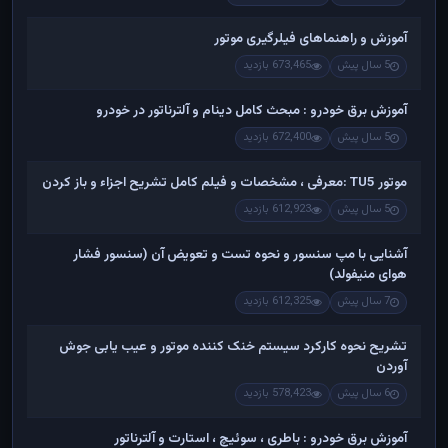
آموزش و راهنماهای فیلرگیری موتور
5 سال پیش
673,465 بازدید
آموزش برق خودرو : مبحث کامل دینام و آلترناتور در خودرو
5 سال پیش
672,400 بازدید
موتور TU5 :معرفی ، مشخصات و فیلم کامل تشریح اجزاء و باز کردن
5 سال پیش
612,923 بازدید
آشنایی با مپ سنسور و نحوه تست و تعویض آن (سنسور فشار
هوای منیفولد)
7 سال پیش
612,325 بازدید
تشریح نحوه کارکرد سیستم خنک کننده موتور و عیب یابی جوش
آوردن
6 سال پیش
578,423 بازدید
آموزش برق خودرو : باطری ، سوئیچ ، استارت و آلترناتور