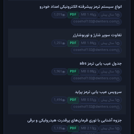
انواع سیستم ترمز پیشرفته الکترونیکی امداد خودرو
1 سال پیش
1.46 MB
1,019
PDF
cosehof132@dwriters.com
تفاوت سوپر شارژ و توربوشارژر
1 سال پیش
1.84 MB
1,251
PDF
cosehof132@dwriters.com
جدول عیب یابی ترمز abs
1 سال پیش
0.88 MB
1,961
PDF
cosehof132@dwriters.com
سرویس عیب یابی ترمز پراید
1 سال پیش
0.51 MB
1,494
PDF
cosehof132@dwriters.com
جزوه آشنایی با توری فرمان‌های پرقدرت هیدرولیکی و برقی
1 سال پیش
2.13 MB
1,135
PDF