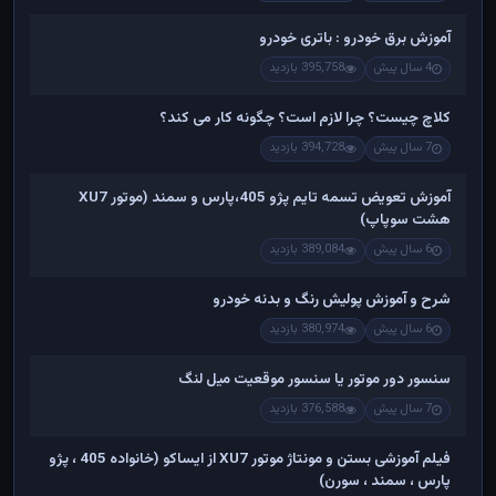
آموزش برق خودرو : باتری خودرو
4 سال پیش
395,758 بازدید
کلاچ چیست؟ چرا لازم است؟ چگونه کار می کند؟
7 سال پیش
394,728 بازدید
آموزش تعویض تسمه تایم پژو 405،پارس و سمند (موتور XU7
هشت سوپاپ)
6 سال پیش
389,084 بازدید
شرح و آموزش پولیش رنگ و بدنه خودرو
6 سال پیش
380,974 بازدید
سنسور دور موتور یا سنسور موقعیت میل لنگ
7 سال پیش
376,588 بازدید
فیلم آموزشی بستن و مونتاژ موتور XU7 از ایساکو (خانواده 405 ، پژو
پارس ، سمند ، سورن)