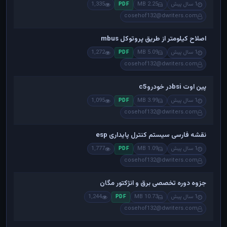
1 سال پیش
2.25 MB
1,335
PDF
cosehof132@dwriters.com
اصلاح کیلومتر از طریق پروتوکل mbus
1 سال پیش
5.09 MB
1,272
PDF
cosehof132@dwriters.com
پین اوت bsiدر خودروc5
1 سال پیش
3.99 MB
1,095
PDF
cosehof132@dwriters.com
نقشه فارسی سیستم کنترل پایداری esp
1 سال پیش
1.09 MB
1,777
PDF
cosehof132@dwriters.com
جزوه دوره تخصصی برق و انژکتور مگان
1 سال پیش
10.73 MB
1,244
PDF
cosehof132@dwriters.com