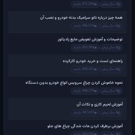
7 سال پیش
371,294 بازدید
همه چیز درباره نانو سرامیک بدنه خودرو و نصب آن
6 سال پیش
366,513 بازدید
توضیحات و آموزش تعویض مایع رادیاتور
6 سال پیش
353,393 بازدید
راهنمای تست و خريد خودرو کارکرده
6 سال پیش
349,327 بازدید
نحوه خاموش کردن چراغ سرویس انواع خودرو بدون دستگاه
9 سال پیش
348,279 بازدید
آموزش لحیم کاری و نکات آن
6 سال پیش
347,697 بازدید
آموزش برطرف کردن مات شدگی چراغ های جلو
6 سال پیش
343,035 بازدید