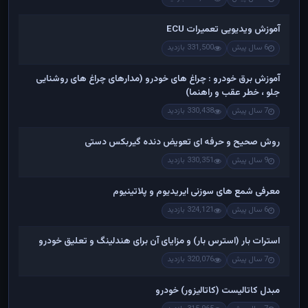
آموزش ویدیویی تعمیرات ECU
6 سال پیش
331,500 بازدید
آموزش برق خودرو : چراغ های خودرو (مدارهای چراغ های روشنایی
جلو ، خطر عقب و راهنما)
7 سال پیش
330,438 بازدید
روش صحیح و حرفه ای تعویض دنده گیربکس دستی
9 سال پیش
330,351 بازدید
معرفی شمع های سوزنی ایریدیوم و پلاتینیوم
6 سال پیش
324,121 بازدید
استرات بار (استرس بار) و مزایای آن برای هندلینگ و تعلیق خودرو
7 سال پیش
320,076 بازدید
مبدل کاتالیست (کاتالیزور) خودرو