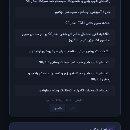
راهنمای عیب یابی و تعمیرات سیستم ضد سرقت تندر 90
جزوه آموزشی ایساکو ، سیستم انژکتور
نقشه سیم کشی ECU تندر 90
اطلاعیه فنی احتمال خاموش شدن تندر90 بر اثر تماس سیم
سنسور اکسیژن دوم با اگزوز
مشخصات روغن موتور مناسب برای خودروهای تولید رنو
راهنمای عیب یابی سیستم سوخت رسانی تندر90
راهنمای عیب یابی ، برنامه ریزی و تعمیر سیستم رادیو و
پخش تندر90
راهنمای تعمیرات تندر90 اتوماتیک ویژه معلولین
نمایش 1 تا 20 از 126 مطلب
‹ قبلی
بعدی ›
نظرات کاربران