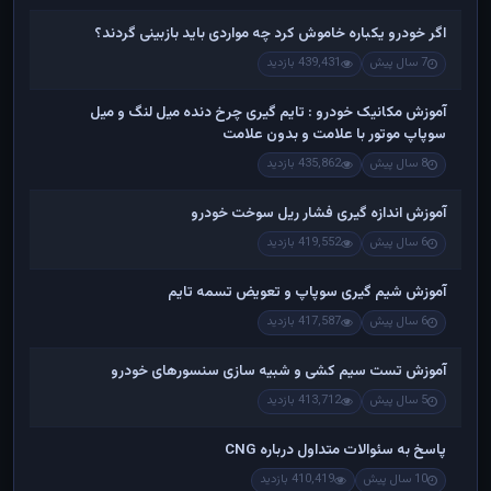
اگر خودرو یکباره خاموش کرد چه مواردی باید بازبینی گردند؟
7 سال پیش
439,431 بازدید
آموزش مکانیک خودرو : تایم گیری چرخ دنده میل لنگ و میل
سوپاپ موتور با علامت و بدون علامت
8 سال پیش
435,862 بازدید
آموزش اندازه گیری فشار ریل سوخت خودرو
6 سال پیش
419,552 بازدید
آموزش شیم گیری سوپاپ و تعویض تسمه تایم
6 سال پیش
417,587 بازدید
آموزش تست سیم کشی و شبیه سازی سنسورهای خودرو
5 سال پیش
413,712 بازدید
پاسخ به سئوالات متداول درباره CNG
10 سال پیش
410,419 بازدید