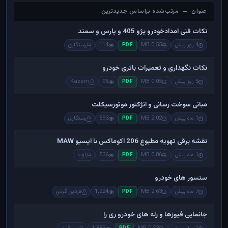
عنوان — مرتب‌شده براساس جدیدترین
عنوان — مرتب‌شده براساس جدیدترین
نکات فنی امدادخودرو پژو 405 و پارس و سمند
4 روز پیش
0.55 MB
114
رستگاری
PDF
نکات نگهداری و تعمیرات باتری خودرو
5 روز پیش
0.05 MB
96
Kazem
PDF
مبانی سوخت رسانی و انژکتور موتورسیکلت
1 ماه پیش
2.02 MB
593
رستگاری
PDF
نقشه برقی تهویه مطبوع 206 اکوماکس با ایسیو MAW
1 ماه پیش
0.86 MB
536
نوید
PDF
سنسور های خودرو
7 ماه پیش
2.63 MB
1,224
فردین گردی
PDF
جانمایی فیوزها و رله های خودرو ری را