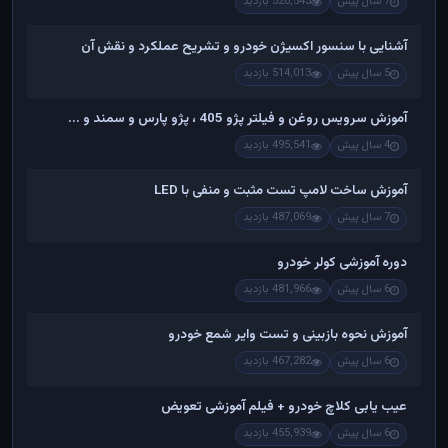
7 سال پیش
520,543 بازدید
آشنایی با سنسور اکسیژن خودرو و تشریح عملکرد و نقش آن
5 سال پیش
514,013 بازدید
آموزش سرویس روغن و فیلتر پژو 405 ، پژو پارس و سمند و ...
4 سال پیش
495,541 بازدید
آموزش ساخت لامپ تست مثبت و منفی با LED
7 سال پیش
487,069 بازدید
دوره آموزشی کولر خودرو
6 سال پیش
481,966 بازدید
آموزش نحوه بازبینی و تست وایر شمع خودرو
6 سال پیش
467,282 بازدید
عیب یابی کلاچ خودرو + فیلم آموزشی تعویض
6 سال پیش
455,939 بازدید