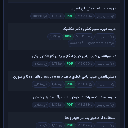
دوره سیستم صوتی فن اموزان
1 سال پیش
2.62 MB
1,732
yhxyhxc
PDF
جزوه دوره سیم کشی دکتر مکانیک
1 سال پیش
11.79 MB
3,392
PDF
cosehof132@dwriters.com
دستورالعمل عیب یابی دریچه گاز و پدال گاز الکترونیکی
1 سال پیش
0.53 MB
2,799
رستگاری
PDF
دستورالعمل عیب یابی خطای multiplicative mixture دنا و سورن
1 سال پیش
0.49 MB
1,327
رستگاری
PDF
جزوه ایمنی تعمیرات در خودروهای برقی مدیران خودرو
1 سال پیش
2.81 MB
1,306
رستگاری
PDF
استفاده از کامپوزیت در خودرو ها
1 سال پیش
0.47 MB
1,195
حارث
PDF