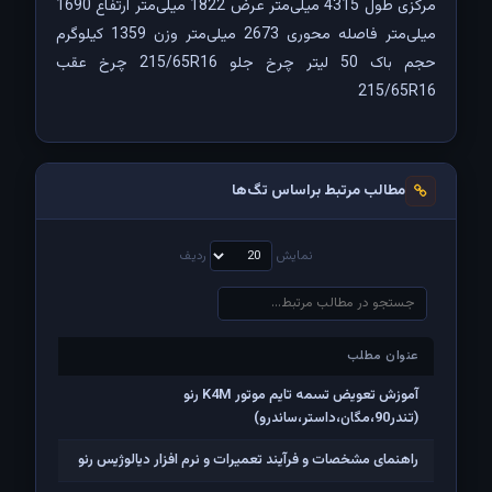
مرکزی طول 4315 میلی‌متر عرض 1822 میلی‌متر ارتفاع 1690
میلی‌متر فاصله محوری 2673 میلی‌متر وزن 1359 کیلوگرم
حجم باک 50 لیتر چرخ جلو 215/65R16 چرخ عقب
215/65R16
مطالب مرتبط براساس تگ‌ها
نمایش
ردیف
عنوان مطلب
عنوان مطلب
آموزش تعویض تسمه تایم موتور K4M رنو
(تندر90،مگان،داستر،ساندرو)
راهنمای مشخصات و فرآیند تعمیرات و نرم افزار دیالوژیس رنو