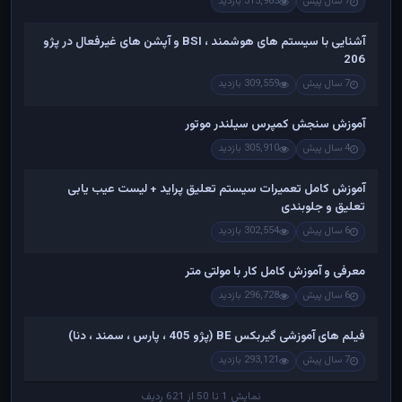
7 سال پیش
315,965 بازدید
آشنایی با سیستم های هوشمند ، BSI و آپشن های غیرفعال در پژو
206
7 سال پیش
309,559 بازدید
آموزش سنجش کمپرس سیلندر موتور
4 سال پیش
305,910 بازدید
آموزش کامل تعمیرات سیستم تعلیق پراید + لیست عیب یابی
تعلیق و جلوبندی
6 سال پیش
302,554 بازدید
معرفی و آموزش کامل کار با مولتی متر
6 سال پیش
296,728 بازدید
فیلم های آموزشی گیربکس BE (پژو 405 ، پارس ، سمند ، دنا)
7 سال پیش
293,121 بازدید
نمایش 1 تا 50 از 621 ردیف