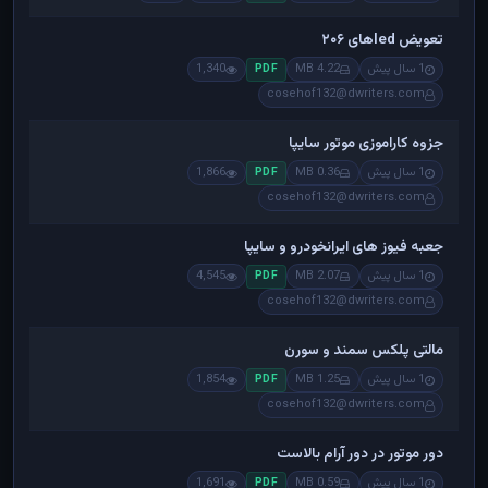
تعویض ledهای ۲۰۶
1 سال پیش
4.22 MB
1,340
PDF
cosehof132@dwriters.com
جزوه کاراموزی موتور سایپا
1 سال پیش
0.36 MB
1,866
PDF
cosehof132@dwriters.com
جعبه فیوز های ایرانخودرو و سایپا
1 سال پیش
2.07 MB
4,545
PDF
cosehof132@dwriters.com
مالتی پلکس سمند و سورن
1 سال پیش
1.25 MB
1,854
PDF
cosehof132@dwriters.com
دور موتور در دور آرام بالاست
1 سال پیش
0.59 MB
1,691
PDF