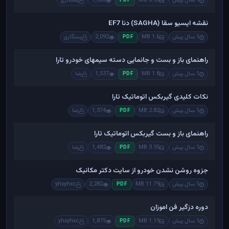
1 سال پیش
0.53 MB
1,883
رستگاری
PDF
نقشه ایسیو سقا (SAGHA) دنا EF7
1 سال پیش
1.6 MB
2,092
رستگاری
PDF
راهنمای باز و بست و جانمایی دسته سیمهای خودرو تارا
1 سال پیش
1.8 MB
1,537
رضا
PDF
نکات کلیدی گیربکس اتوماتیک تارا
1 سال پیش
2.82 MB
1,374
رضا
PDF
راهنمای باز و بست گیربکس اتوماتیک تارا
1 سال پیش
3.35 MB
1,482
رضا
PDF
جزوه روشن نشدن خودرو از سایت دکتر مکانیک
1 سال پیش
11.79 MB
2,282
yhxyhxc
PDF
دوره دزگیر فن اموزان
1 سال پیش
1.19 MB
1,875
yhxyhxc
PDF