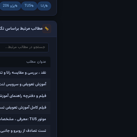
رانا
TU5
پژو 206
مطالب مرتبط براساس تگ‌
عنوان مطلب
عنوان مطلب
نقد ، بررسی و مقایسه رانا و تندر 90 در ا
آموزش تعویض و سرویس لنت و دیسک
فیلم و دفترچه راهنمای آموزش
فیلم کامل آموزش تعویض تسمه ت
موتور TU5 :معرفی ، مشخصات و فیلم کامل تشریح اجزاء و باز کردن
تست تصادف از روبرو و جانبی پژو 206 و پژ