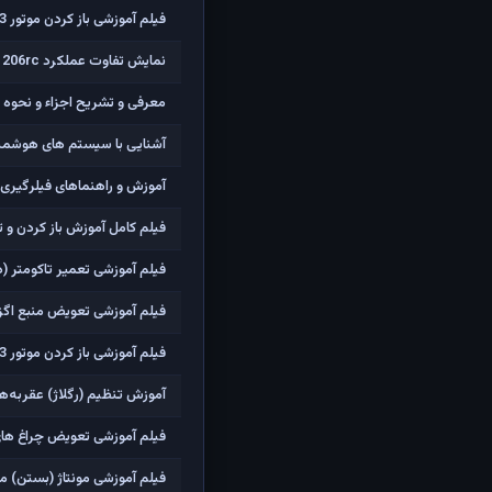
فیلم آموزشی باز کردن موتور TU3 (موتور 206 تیپ 2)
نمایش تفاوت عملکرد 206rc با استفاده از سیستم ESP/ASR و بدون آن
معرفی و تشریح اجزاء و نحوه ع
آشنایی با سیستم های هوشمند ، BSI و آپشن های غیرفعال در 
آموزش و راهنماهای فیلرگیری 
فیلم کامل آموزش باز کردن و تعویض واش
فیلم آموزشی تعمیر تاکومتر (دورسنج موتور) پژو 06
فیلم آموزشی تعویض منبع اگزوز 
فیلم آموزشی باز کردن موتور TU3 (موتور 206 تیپ 2)
آموزش تنظیم (رگلاژ) عقربه‌های
فیلم آموزشی تعویض چراغ های جل
فیلم آموزشی مونتاژ (بستن) موتور TU3 (موتور 206