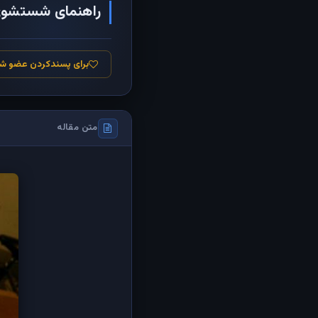
راهنمای شستشوی ا
برای پسندکردن عضو ش
متن مقاله