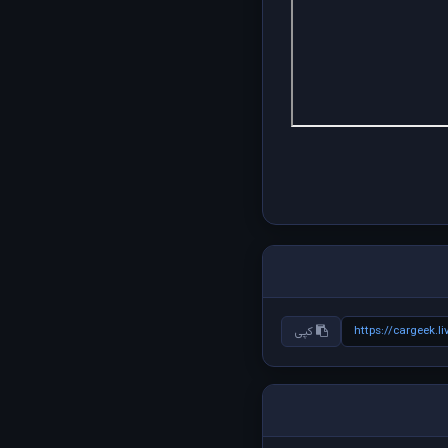
https://cargeek.l
کپی