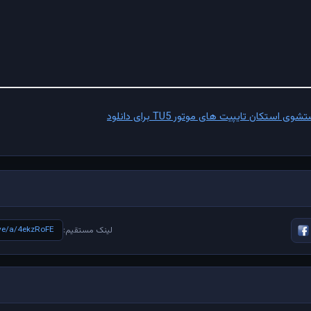
تکان تایپیت های موتور TU5 برای دانلود
ive/a/4ekzRoFE
لینک مستقیم: