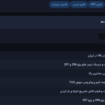
پژو 405
پژو پارس
میل سوپاپ
ها
یران
 ترمز جلو پژو 206 و 207
ی مشتری رانا
ایم و واترپمپ موتور TU5
و 207