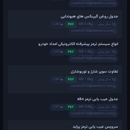
cosehof132@dwriters.com
جدول روغن گیربکس های هیوندایی
1 سال پیش
0.08 MB
1,261
PDF
cosehof132@dwriters.com
انواع سیستم ترمز پیشرفته الکترونیکی امداد خودرو
1 سال پیش
1.46 MB
1,027
PDF
cosehof132@dwriters.com
تفاوت سوپر شارژ و توربوشارژر
1 سال پیش
1.84 MB
1,261
PDF
cosehof132@dwriters.com
جدول عیب یابی ترمز abs
1 سال پیش
0.88 MB
1,971
PDF
cosehof132@dwriters.com
سرویس عیب یابی ترمز پراید