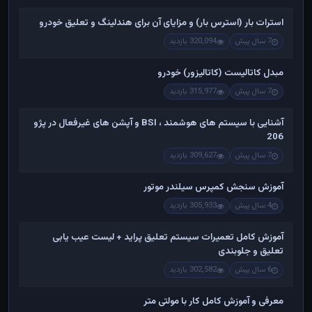
استرات بار (استرس بار) و مزایای آن برای هندلینگ و تعلیق خودرو
7 سال پیش
320,094 بازدید
مبدل کاتالیست (کاتالیزور) خودرو
7 سال پیش
315,977 بازدید
آشنایی با سیستم های هوشمند ، BSI و آپشن های غیرفعال در پژو
206
7 سال پیش
309,627 بازدید
آموزش سنجش کمپرس سیلندر موتور
4 سال پیش
305,933 بازدید
آموزش کامل تعمیرات سیستم تعلیق پراید + لیست عیب یابی
تعلیق و جلوبندی
6 سال پیش
302,582 بازدید
معرفی و آموزش کامل کار با مولتی متر