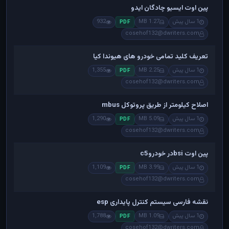
پین اوت ایسیو چادگان ایدو
1 سال پیش
1.27 MB
932
PDF
cosehof132@dwriters.com
تعریف کلید تمامی خودرو های هیوندا کیا
1 سال پیش
2.25 MB
1,355
PDF
cosehof132@dwriters.com
اصلاح کیلومتر از طریق پروتوکل mbus
1 سال پیش
5.09 MB
1,290
PDF
cosehof132@dwriters.com
پین اوت bsiدر خودروc5
1 سال پیش
3.99 MB
1,109
PDF
cosehof132@dwriters.com
نقشه فارسی سیستم کنترل پایداری esp
1 سال پیش
1.09 MB
1,788
PDF
cosehof132@dwriters.com