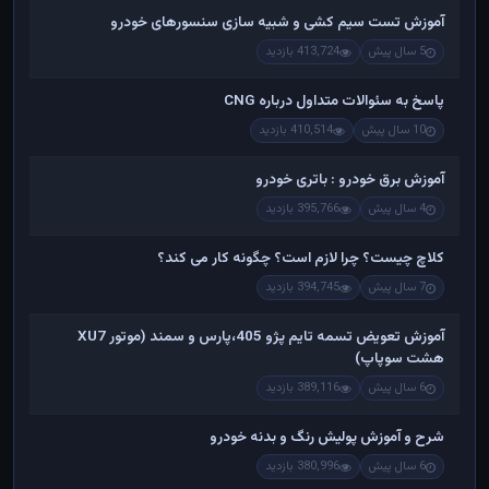
آموزش تست سیم کشی و شبیه سازی سنسورهای خودرو
5 سال پیش
413,724 بازدید
پاسخ به سئوالات متداول درباره CNG
10 سال پیش
410,514 بازدید
آموزش برق خودرو : باتری خودرو
4 سال پیش
395,766 بازدید
کلاچ چیست؟ چرا لازم است؟ چگونه کار می کند؟
7 سال پیش
394,745 بازدید
آموزش تعویض تسمه تایم پژو 405،پارس و سمند (موتور XU7
هشت سوپاپ)
6 سال پیش
389,116 بازدید
شرح و آموزش پولیش رنگ و بدنه خودرو
6 سال پیش
380,996 بازدید