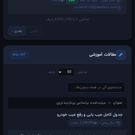
1 سال پیش
10.52 MB
2,692
PDF
cosehof132@dwriters.com
نمایش 1 تا 50 از 2,505 ردیف
‹ قبلی
بعدی ›
مقالات آموزشی
621 مقاله
نمایش
ردیف
عنوان — مرتب‌شده براساس پربازدیدترین
عنوان — مرتب‌شده براساس پربازدیدترین
جدول کامل عیب یابی و رفع عیب خودرو
4 سال پیش
2,248,896 بازدید