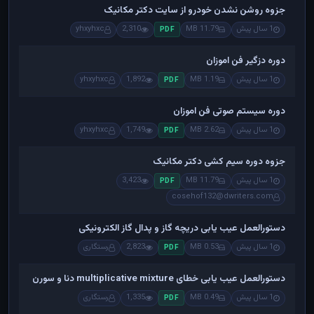
جزوه روشن نشدن خودرو از سایت دکتر مکانیک
1 سال پیش
11.79 MB
2,310
yhxyhxc
PDF
دوره دزگیر فن اموزان
1 سال پیش
1.19 MB
1,892
yhxyhxc
PDF
دوره سیستم صوتی فن اموزان
1 سال پیش
2.62 MB
1,749
yhxyhxc
PDF
جزوه دوره سیم کشی دکتر مکانیک
1 سال پیش
11.79 MB
3,423
PDF
cosehof132@dwriters.com
دستورالعمل عیب یابی دریچه گاز و پدال گاز الکترونیکی
1 سال پیش
0.53 MB
2,823
رستگاری
PDF
دستورالعمل عیب یابی خطای multiplicative mixture دنا و سورن
1 سال پیش
0.49 MB
1,335
رستگاری
PDF