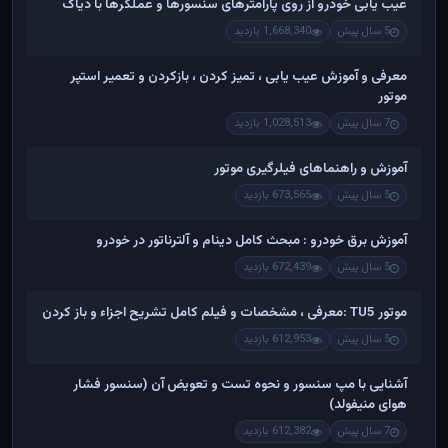
عیب یابی خودرو از روی پارامترهای سنسورها و عملگرها با دیاگ
5 سال پیش
1,668,340 بازدید
معرفی و آموزش عیب یابی ، تمیز کردن ، بازکردن و تعمیر استپر
موتور
7 سال پیش
1,028,513 بازدید
آموزش و راهنماهای فیلرگیری موتور
5 سال پیش
673,565 بازدید
آموزش برق خودرو : مبحث کامل دینام و آلترناتور در خودرو
5 سال پیش
672,439 بازدید
موتور TU5 :معرفی ، مشخصات و فیلم کامل تشریح اجزاء و باز کردن
5 سال پیش
612,953 بازدید
آشنایی با مپ سنسور و نحوه تست و تعویض آن (سنسور فشار
هوای منیفولد)
7 سال پیش
612,382 بازدید