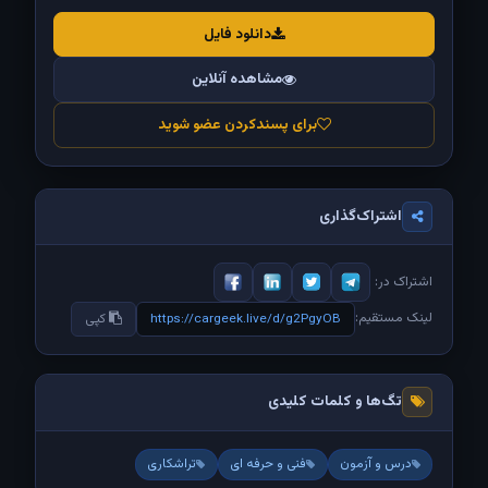
دانلود فایل
مشاهده آنلاین
برای پسندکردن عضو شوید
اشتراک‌گذاری
اشتراک در:
لینک مستقیم:
https://cargeek.live/d/g2PgyOB
کپی
تگ‌ها و کلمات کلیدی
درس و آزمون
فنی و حرفه ای
تراشکاری