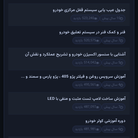
جدول عیب یابی سیستم قفل مرکزی خودرو
10 سال پیش
523,240 بازدید
فنر و کمک فنر در سیستم تعلیق خودرو
7 سال پیش
520,575 بازدید
آشنایی با سنسور اکسیژن خودرو و تشریح عملکرد و نقش آن
5 سال پیش
514,042 بازدید
آموزش سرویس روغن و فیلتر پژو 405 ، پژو پارس و سمند و ...
4 سال پیش
495,561 بازدید
آموزش ساخت لامپ تست مثبت و منفی با LED
7 سال پیش
487,097 بازدید
دوره آموزشی کولر خودرو
6 سال پیش
481,981 بازدید