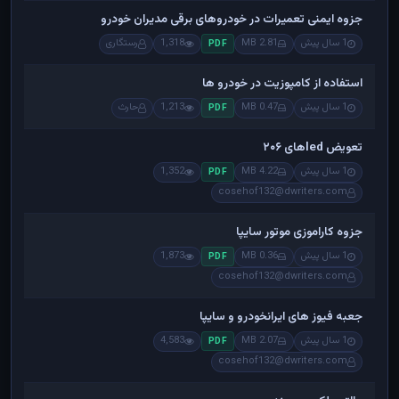
جزوه ایمنی تعمیرات در خودروهای برقی مدیران خودرو
1 سال پیش
2.81 MB
1,318
رستگاری
PDF
استفاده از کامپوزیت در خودرو ها
1 سال پیش
0.47 MB
1,213
حارث
PDF
تعویض ledهای ۲۰۶
1 سال پیش
4.22 MB
1,352
PDF
cosehof132@dwriters.com
جزوه کاراموزی موتور سایپا
1 سال پیش
0.36 MB
1,873
PDF
cosehof132@dwriters.com
جعبه فیوز های ایرانخودرو و سایپا
1 سال پیش
2.07 MB
4,583
PDF
cosehof132@dwriters.com