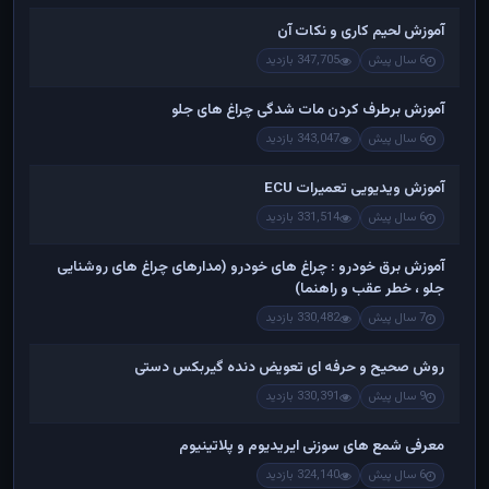
آموزش لحیم کاری و نکات آن
6 سال پیش
347,705 بازدید
آموزش برطرف کردن مات شدگی چراغ های جلو
6 سال پیش
343,047 بازدید
آموزش ویدیویی تعمیرات ECU
6 سال پیش
331,514 بازدید
آموزش برق خودرو : چراغ های خودرو (مدارهای چراغ های روشنایی
جلو ، خطر عقب و راهنما)
7 سال پیش
330,482 بازدید
روش صحیح و حرفه ای تعویض دنده گیربکس دستی
9 سال پیش
330,391 بازدید
معرفی شمع های سوزنی ایریدیوم و پلاتینیوم
6 سال پیش
324,140 بازدید