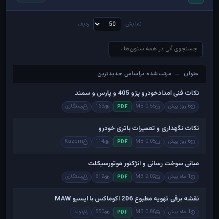
نمایش
ردیف
عنوان — مرتب‌شده براساس جدیدترین
عنوان — مرتب‌شده براساس جدیدترین
نکات فنی امدادخودرو پژو 405 و پارس و سمند
6 روز پیش
0.55 MB
163
رستگاری
PDF
نکات نگهداری و تعمیرات باتری خودرو
6 روز پیش
0.05 MB
114
Kazem
PDF
مبانی سوخت رسانی و انژکتور موتورسیکلت
1 ماه پیش
2.02 MB
612
رستگاری
PDF
نقشه برقی تهویه مطبوع 206 اکوماکس با ایسیو MAW
1 ماه پیش
0.86 MB
550
نوید
PDF