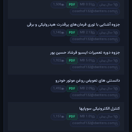
1 سال پیش
0.51 MB
1,508
PDF
cosehof132@dwriters.com
جزوه آشنایی با توری فرمان‌های پرقدرت هیدرولیکی و برقی
1 سال پیش
2.13 MB
1,140
PDF
cosehof132@dwriters.com
جزوه دوره تعمیرات ایسیو فرشاد حسین پور
1 سال پیش
5.01 MB
1,922
PDF
cosehof132@dwriters.com
دانستنی های تعویض روغن موتور خودرو
1 سال پیش
2.09 MB
1,492
PDF
cosehof132@dwriters.com
کنترل الکترونیکی سوپاپها
1 سال پیش
1.01 MB
1,157
PDF
cosehof132@dwriters.com