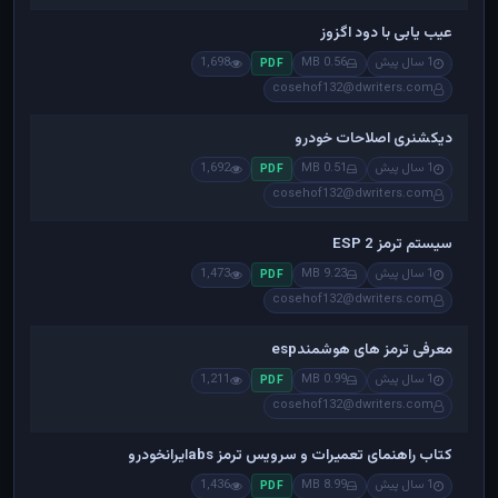
عیب یابی با دود اگزوز
1 سال پیش
0.56 MB
1,698
PDF
cosehof132@dwriters.com
دیکشنری اصلاحات خودرو
1 سال پیش
0.51 MB
1,692
PDF
cosehof132@dwriters.com
سیستم ترمز ESP 2
1 سال پیش
9.23 MB
1,473
PDF
cosehof132@dwriters.com
معرفی ترمز های هوشمندesp
1 سال پیش
0.99 MB
1,211
PDF
cosehof132@dwriters.com
کتاب راهنمای تعمیرات و سرویس ترمز absایرانخودرو
1 سال پیش
8.99 MB
1,436
PDF