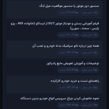
سنسور دور موتور یا سنسور موقعیت میل لنگ
7 سال پیش
376,630 بازدید
فیلم آموزشی بستن و مونتاژ موتور XU7 از ایساکو (خانواده 405 ، پژو
پارس ، سمند ، سورن)
7 سال پیش
371,314 بازدید
همه چیز درباره نانو سرامیک بدنه خودرو و نصب آن
6 سال پیش
366,529 بازدید
توضیحات و آموزش تعویض مایع رادیاتور
6 سال پیش
353,408 بازدید
راهنمای تست و خريد خودرو کارکرده
6 سال پیش
349,347 بازدید
نحوه خاموش کردن چراغ سرویس انواع خودرو بدون دستگاه
9 سال پیش
348,354 بازدید