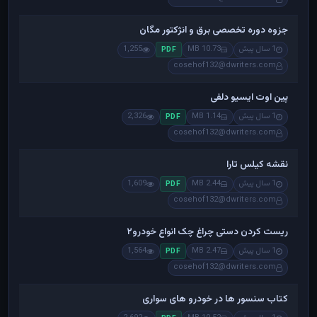
جزوه دوره تخصصی برق و انژکتور مگان
1 سال پیش
10.73 MB
1,255
PDF
cosehof132@dwriters.com
پین اوت ایسیو دلفی
1 سال پیش
1.14 MB
2,326
PDF
cosehof132@dwriters.com
نقشه کیلس تارا
1 سال پیش
2.44 MB
1,609
PDF
cosehof132@dwriters.com
ریست کردن دستی چراغ چک انواع خودرو۲
1 سال پیش
2.47 MB
1,564
PDF
cosehof132@dwriters.com
کتاب سنسور ها در خودرو های سواری