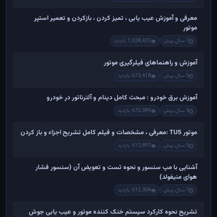
معرفی و آموزش عیب یابی ، تمیز کردن ، بازکردن و تعمیر استپر
موتور
7 سال پیش
1,028,437 بازدید
آموزش و راهنماهای فیلرگیری موتور
5 سال پیش
673,418 بازدید
آموزش برق خودرو : مبحث کامل دینام و آلترناتور در خودرو
5 سال پیش
672,384 بازدید
موتور TU5 :معرفی ، مشخصات و فیلم کامل تشریح اجزاء و باز کردن
5 سال پیش
612,897 بازدید
آشنایی با مپ سنسور و نحوه تست و تعویض آن (سنسور فشار
هوای منیفولد)
7 سال پیش
612,304 بازدید
تشریح نحوه کارکرد سیستم خنک کننده موتور و عیب یابی جوش