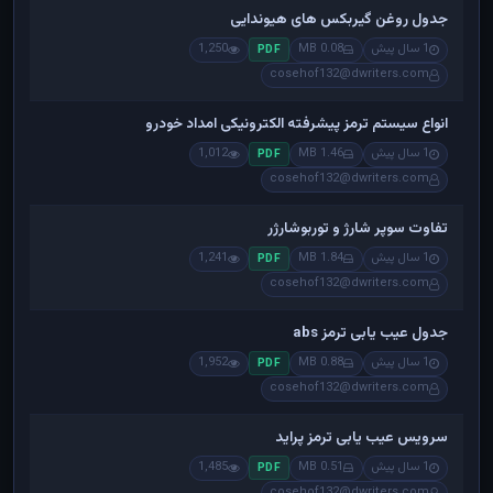
جدول روغن گیربکس های هیوندایی
1 سال پیش
0.08 MB
1,250
PDF
cosehof132@dwriters.com
انواع سیستم ترمز پیشرفته الکترونیکی امداد خودرو
1 سال پیش
1.46 MB
1,012
PDF
cosehof132@dwriters.com
تفاوت سوپر شارژ و توربوشارژر
1 سال پیش
1.84 MB
1,241
PDF
cosehof132@dwriters.com
جدول عیب یابی ترمز abs
1 سال پیش
0.88 MB
1,952
PDF
cosehof132@dwriters.com
سرویس عیب یابی ترمز پراید
1 سال پیش
0.51 MB
1,485
PDF
cosehof132@dwriters.com