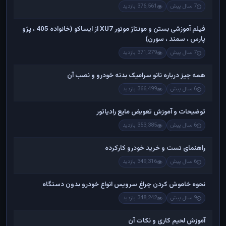
7 سال پیش
376,561 بازدید
فیلم آموزشی بستن و مونتاژ موتور XU7 از ایساکو (خانواده 405 ، پژو
پارس ، سمند ، سورن)
7 سال پیش
371,279 بازدید
همه چیز درباره نانو سرامیک بدنه خودرو و نصب آن
6 سال پیش
366,499 بازدید
توضیحات و آموزش تعویض مایع رادیاتور
6 سال پیش
353,385 بازدید
راهنمای تست و خريد خودرو کارکرده
6 سال پیش
349,316 بازدید
نحوه خاموش کردن چراغ سرویس انواع خودرو بدون دستگاه
9 سال پیش
348,242 بازدید
آموزش لحیم کاری و نکات آن