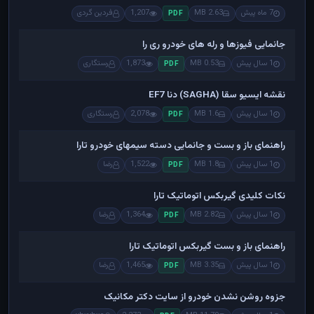
7 ماه پیش
2.63 MB
1,207
فردین گردی
PDF
جانمایی فیوزها و رله های خودرو ری را
1 سال پیش
0.53 MB
1,873
رستگاری
PDF
نقشه ایسیو سقا (SAGHA) دنا EF7
1 سال پیش
1.6 MB
2,078
رستگاری
PDF
راهنمای باز و بست و جانمایی دسته سیمهای خودرو تارا
1 سال پیش
1.8 MB
1,522
رضا
PDF
نکات کلیدی گیربکس اتوماتیک تارا
1 سال پیش
2.82 MB
1,364
رضا
PDF
راهنمای باز و بست گیربکس اتوماتیک تارا
1 سال پیش
3.35 MB
1,465
رضا
PDF
جزوه روشن نشدن خودرو از سایت دکتر مکانیک