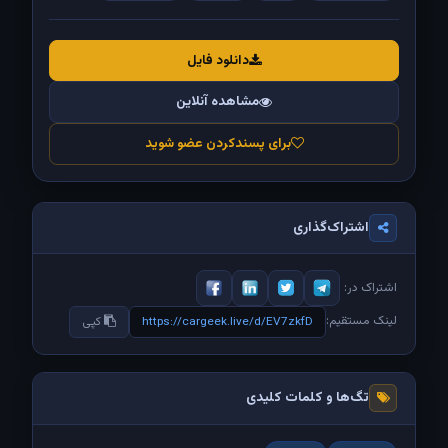
دانلود فایل
مشاهده آنلاین
برای پسندکردن عضو شوید
اشتراک‌گذاری
اشتراک در:
لینک مستقیم:
https://cargeek.live/d/EV7zkfD
کپی
تگ‌ها و کلمات کلیدی