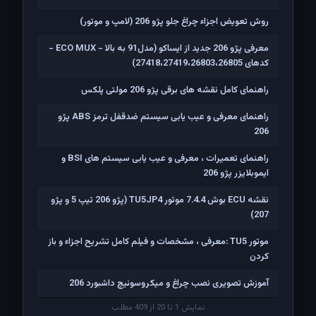
روش تعویض اجزاء چراغ جلو پژو 206 (لامپ و موتور)
معرفی پژو 206 جدید از ایساکو (مدل91 به بالا - ECO MUX -
کدهای 27418،27419،26803،26805)
راهنمای کامل نقشه های برقی پژو 206 مولتی پلکس
راهنمای معرفی و عیب یابی سیستم ضدقفل ترمز ABS پژو
206
راهنمای تعمیرات ، معرفی و عیب یابی سیستم های BSI و
ایموبلایزر پژو 206
نقشه ECU بوش 7.4.4 موتور TU5JP4 (پژو 206 تیپ 5 و پژو
207)
موتور TU5 :معرفی ، مشخصات و فیلم کامل تشریح اجزاء و باز
کردن
آموزش تصویری نصب چراغ و میکروسوئیچ داشبورد 206
نمایش 1 تا 20 از 409 مطلب