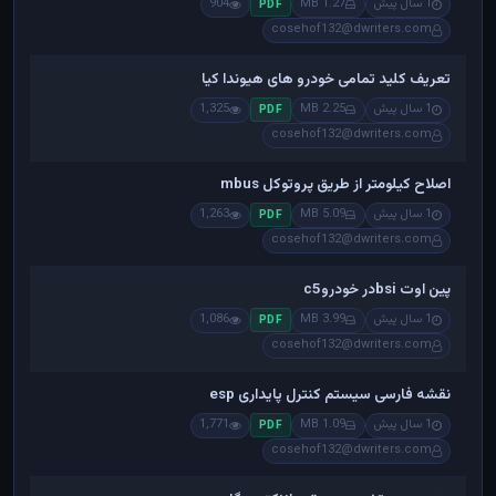
1 سال پیش
1.27 MB
904
PDF
cosehof132@dwriters.com
تعریف کلید تمامی خودرو های هیوندا کیا
1 سال پیش
2.25 MB
1,325
PDF
cosehof132@dwriters.com
اصلاح کیلومتر از طریق پروتوکل mbus
1 سال پیش
5.09 MB
1,263
PDF
cosehof132@dwriters.com
پین اوت bsiدر خودروc5
1 سال پیش
3.99 MB
1,086
PDF
cosehof132@dwriters.com
نقشه فارسی سیستم کنترل پایداری esp
1 سال پیش
1.09 MB
1,771
PDF
cosehof132@dwriters.com