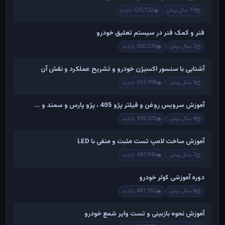
10 سال پیش
523,122 بازدید
فنر و کمک فنر در سیستم تعلیق خودرو
7 سال پیش
520,530 بازدید
آشنایی با سنسور اکسیژن خودرو و تشریح عملکرد و نقش آن
5 سال پیش
513,998 بازدید
آموزش سرویس روغن و فیلتر پژو 405 ، پژو پارس و سمند و ...
4 سال پیش
495,525 بازدید
آموزش ساخت لامپ تست مثبت و منفی با LED
7 سال پیش
487,046 بازدید
دوره آموزشی کولر خودرو
6 سال پیش
481,952 بازدید
آموزش نحوه بازبینی و تست وایر شمع خودرو