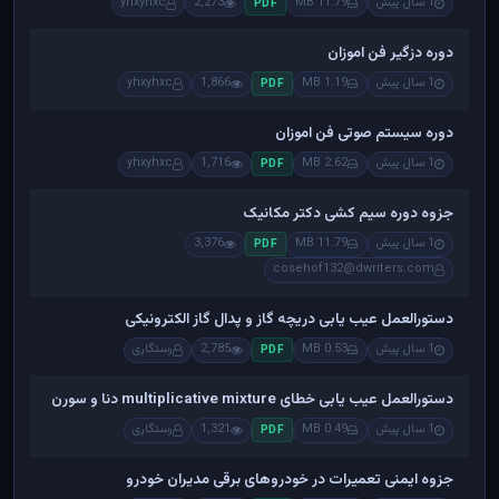
1 سال پیش
11.79 MB
2,273
yhxyhxc
PDF
دوره دزگیر فن اموزان
1 سال پیش
1.19 MB
1,866
yhxyhxc
PDF
دوره سیستم صوتی فن اموزان
1 سال پیش
2.62 MB
1,716
yhxyhxc
PDF
جزوه دوره سیم کشی دکتر مکانیک
1 سال پیش
11.79 MB
3,376
PDF
cosehof132@dwriters.com
دستورالعمل عیب یابی دریچه گاز و پدال گاز الکترونیکی
1 سال پیش
0.53 MB
2,785
رستگاری
PDF
دستورالعمل عیب یابی خطای multiplicative mixture دنا و سورن
1 سال پیش
0.49 MB
1,321
رستگاری
PDF
جزوه ایمنی تعمیرات در خودروهای برقی مدیران خودرو