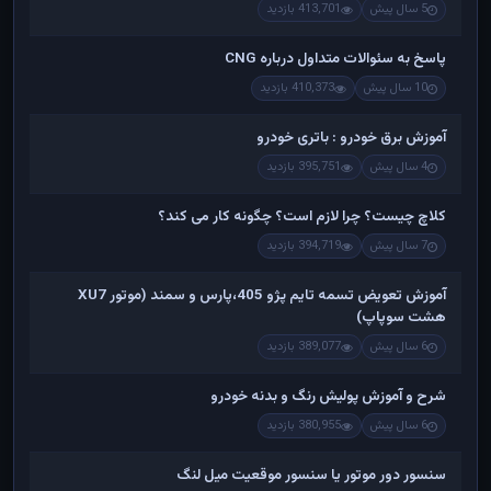
5 سال پیش
413,701 بازدید
پاسخ به سئوالات متداول درباره CNG
10 سال پیش
410,373 بازدید
آموزش برق خودرو : باتری خودرو
4 سال پیش
395,751 بازدید
کلاچ چیست؟ چرا لازم است؟ چگونه کار می کند؟
7 سال پیش
394,719 بازدید
آموزش تعویض تسمه تایم پژو 405،پارس و سمند (موتور XU7
هشت سوپاپ)
6 سال پیش
389,077 بازدید
شرح و آموزش پولیش رنگ و بدنه خودرو
6 سال پیش
380,955 بازدید
سنسور دور موتور یا سنسور موقعیت میل لنگ