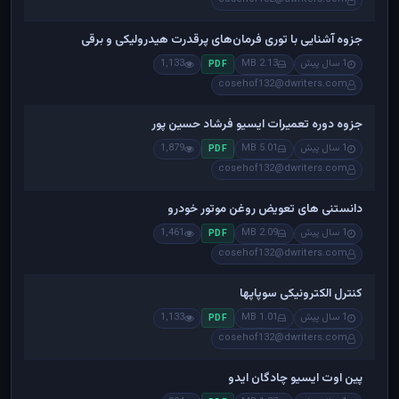
جزوه آشنایی با توری فرمان‌های پرقدرت هیدرولیکی و برقی
1 سال پیش
2.13 MB
1,133
PDF
cosehof132@dwriters.com
جزوه دوره تعمیرات ایسیو فرشاد حسین پور
1 سال پیش
5.01 MB
1,879
PDF
cosehof132@dwriters.com
دانستنی های تعویض روغن موتور خودرو
1 سال پیش
2.09 MB
1,461
PDF
cosehof132@dwriters.com
کنترل الکترونیکی سوپاپها
1 سال پیش
1.01 MB
1,133
PDF
cosehof132@dwriters.com
پین اوت ایسیو چادگان ایدو