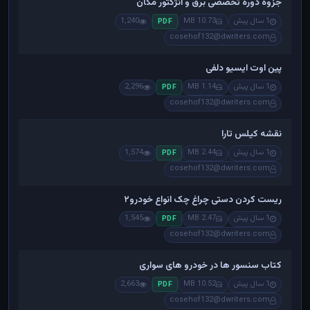
جزوه دوره تخصصی برق و انژکتور مگان
1 سال پیش
10.73 MB
1,240
PDF
cosehof132@dwriters.com
پین اوت ایسیو دلفی
1 سال پیش
1.14 MB
2,296
PDF
cosehof132@dwriters.com
نقشه کیلس تارا
1 سال پیش
2.44 MB
1,574
PDF
cosehof132@dwriters.com
ریست کردن دستی چراغ چک انواع خودرو۲
1 سال پیش
2.47 MB
1,545
PDF
cosehof132@dwriters.com
کتاب سنسور ها در خودرو های سواری
1 سال پیش
10.52 MB
2,663
PDF
cosehof132@dwriters.com