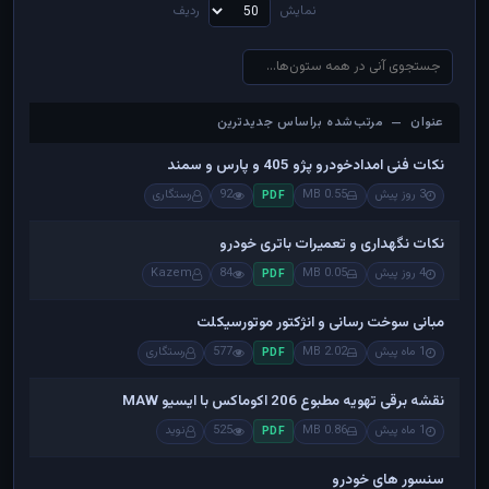
نمایش
ردیف
عنوان — مرتب‌شده براساس جدیدترین
عنوان — مرتب‌شده براساس جدیدترین
نکات فنی امدادخودرو پژو 405 و پارس و سمند
3 روز پیش
0.55 MB
92
رستگاری
PDF
نکات نگهداری و تعمیرات باتری خودرو
4 روز پیش
0.05 MB
84
Kazem
PDF
مبانی سوخت رسانی و انژکتور موتورسیکلت
1 ماه پیش
2.02 MB
577
رستگاری
PDF
نقشه برقی تهویه مطبوع 206 اکوماکس با ایسیو MAW
1 ماه پیش
0.86 MB
525
نوید
PDF
سنسور های خودرو