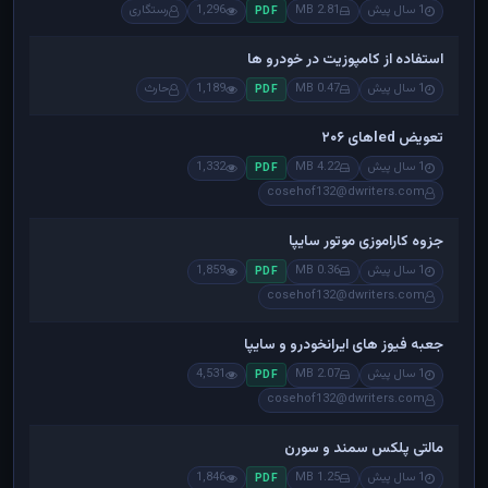
1 سال پیش
2.81 MB
1,296
رستگاری
PDF
استفاده از کامپوزیت در خودرو ها
1 سال پیش
0.47 MB
1,189
حارث
PDF
تعویض ledهای ۲۰۶
1 سال پیش
4.22 MB
1,332
PDF
cosehof132@dwriters.com
جزوه کاراموزی موتور سایپا
1 سال پیش
0.36 MB
1,859
PDF
cosehof132@dwriters.com
جعبه فیوز های ایرانخودرو و سایپا
1 سال پیش
2.07 MB
4,531
PDF
cosehof132@dwriters.com
مالتی پلکس سمند و سورن
1 سال پیش
1.25 MB
1,846
PDF